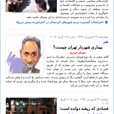
نگرانی‌های سیاسی، امنیتی و اقتصادی خود
از یک‌سو و محرومیت و مشکلات اقتصادی
مردم منطقه از سوی دیگر و همچنین
جلوگیری از تبعات ناخواسته‌ی این موضوع،
راه میانه‌ای پیدا کرده و به شیوه‌ی خردمندانه‌‌ای به این مشکل خاتمه دهند.
اعتراضات گسترده مردم شهرهای کردستان در اعتراض به بستن مرزها
چهارشنبه ۲۹ فروردين ۱۳۹۷ برابر با ۱۸ آوريل ۲۰۱۸
طنز
بیماری شهردار تهران چیست؟
حسام حیدری
آقای نجفی به یک نوع فوبیای مدیریتی خطرناک به اسم
«سندروم بیخیالفسادوفوبیا» دچار هستند که بیماری
نادری در بین مدیران است. این بیماری که از طریق
تلفن و با یک تماس وارد بدن شده، از همان ابتدا
دستگاه عصبی بیمار را درگیر می‌کند. به صورتی که فرد
بیمار پس از قطع کردن گوشی رنگ از رویش پریده، دست و پایش یخ کرده و تا ولش می‌کنی
استعفا می‌دهد. فرد مبتلا تا مدت‌ها، منکر هر نوع فساد شده و از پیگیری هر چیزی که نشانه
فساد در آن باشد خودداری می‌کند.
دوشنبه ۲۷ فروردين ۱۳۹۷ برابر با ۱۶ آوريل
۲۰۱۸
فسادی که ریشه دوانده است؛