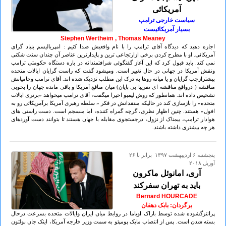
آمریکائی
سیاست خارجی ترامپ
بسیار آمریکائیست
Stephen Wertheim , Thomas Meaney
اجازه دهید که دیدگاه آقای ترامپ را با نام واقعیش صدا کنیم : امپریالیسم بنیاد گرای
آمریکائی. او با مطرح کردن برخی ازارتجاعی ترین و پایدارترین عناصر آن چندان سنت شکنی
نمی کند. باید قبول کرد که این آغاز گفتگوئی شرافتمندانه در باره دستگاه حکومتی ترامپ
ونقش آمریکا در جهانی در حال تغییر است. ومیشود گفت که راست گرایان ایالات متحده
بیشترازچپ گرایان و یا میانه روها به درک این مطلب نزدیک شده اند. آقای ترامپ وحامیانش
مناقشه ( درواقع مناقشه ای تقریبا بی پایان) میان منافع آمریکا و باقی مانده جهان را بخوبی
تشخیص داده اند. همانطور که روش لیمبو اخیرا میگفت، آقای ترامپ میخواهد «برتری ایالات
متحده» را بازسازی کند در حالیکه منتقدانش در فکر « سلطه رهبری آمریکا برآمریکائی رو به
افول» هستند. چنین اظهار نظری، گرچه گمراه کننده، اما منسجم است. دست راستی های
هوادار ترامپ، بیمناک از نزول، درجستجوی مقابله با جهان هستند تا بتوانند دست آوردهای
هر چه بیشتری داشته باشند.
پنجشنبه ۶ ارديبهشت ۱۳۹۷ برابر با ۲۶
آوريل ۲۰۱۸
آری، امانوئل ماکرون
باید به تهران سفرکند
Bernard HOURCADE
برگردان: بابک دهقان
پرانتزگشوده شده توسط باراک اوباما در روابط میان ایران وایالات متحده بسرعت درحال
بسته شدن است. پس از انتصاب مایک پومپئو به سمت وزیر خارجه آمریکا، اینک جان بولتون