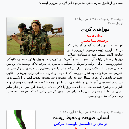
سطحی از تلفیق سازماندهی مخفی و علنی لازم و ضروری ایست!
دوشنبه ۳ ارديبهشت ۱۳۹۷ برابر با ۲۳
آوريل ۲۰۱۸
دوراهه‌‌ی کردی
ادوارد هانت
ترجمه‌ی سبا معمار
این مقاله ـ یا بهتر است بگوییم، گزارش ـ که
در ۱۲ آوریل (بیست‌وسوم فروردین) در
سایت ژاکوبن منتشر شد به مسأله‌ی انقلاب
روژاوا از منظر ارتباط آن با سیاست‌های آمریکا در خاورمیانه ـ به‌ویژه با توجه به درهم‌تنیدگی
حضور روسیه، ایران، ترکیه و آمریکا در منطقه ـ می‌پردازد. به‌‌رغم آن‌که نویسنده‌ی این متن
هم‌دلی خود را با انقلاب روژاوا ابراز می‌کند و آن را «نویدبخش‌ترین تجربه‌ی دموکراسی در
خاورمیانه» می‌خواند، به نظر می‌رسد که عاملیت و قدرت چندانی برای نیروهای انقلابی
تحت فرماندهی کردها در شمال سوریه قائل نیست و سرنوشت انقلاب ایشان را یک‌سره در
دست سیاست‌های آمریکا در منطقه می‌داند. با این همه با توجه به اهمیت موضوع، و با
التزام به راهبرد همدلی نقادانه با انقلاب روژآوا فکر می‌کنم ترجمه‌ی این متن ـ در کنار سایر
متون مرتبط با موضوع ـ می‌تواند برای خواننده‌ی فارسی زبانی که که تحولات منطقه را
رصد می‌کند مفید واقع شود
دوشنبه ۳ ارديبهشت ۱۳۹۷ برابر با ۲۳ آوريل ۲۰۱۸
انسان، طبیعت و محیط زیست
درآمدی بر «فلسفه‌ی طبیعت» مارکس