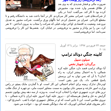
رشد تن‌فروشی زیر پوست شهر
ضرورت مالی و فشار شدیدی که به وی بعد
از طلاق همسر وارد شده بود، مجبورش
کرده بود تا کار کند. می‌گفت: ابتدا در یکی
از شرکت‌های فنی- عمرانی معتبر کار می‌کردم. کار در آنجا باعث شد به دانشگاه رفتم و تا
مقطع کاردانی عمران نیز تحصیل کردم. اما ناگهان ورق برگشت. شرکت مجبور به تعدیل
نیرو شد. وضعیت بد اقتصادی اواخر دولت قبلی که شرکت را مجاب به بیرون انداختن ۷٠ نفر
کرد، من را نیز وادار و مجبور به تن‌فروشی در خیابان کرد. بعضی‌ها این کار را تن‌فروشی
نمی‌دانند. اما تن‌فروشی‌است.
جمعه ۲۴ فروردين ۱۳۹۷ برابر با ۱۳ آوريل
۲۰۱۸
کابينه جنگي دونالد ترامپ
سیلون سیپل
برگردان: شهباز نخعي
آيا دونالد ترامپ قصد دارد جنگي عليه کره
شمالي، يا به احتمال بيشتر ايران، به راه
اندازد؟ با آن که نمي توان به اين پرسش
پاسخ قطعي داد، يک چيز يقين است:
اودرحال تدارک زمينه براي انجام احتمالي اين کار است. او با گماردن مايک پمپئو در راس
وزارت امور خارجه و سپس جان بولتون به سمت مشاور امنيت ملي، دو چهره از جنگ طلب
ترين هاي حزب جمهوري خواه را انتخاب کرده است. به ويژه، از سه دهه پيش بولتون تجسم
گرايش به حل و فصل هرمسئله اي – ديروز عليه کوبا، امروز عليه ايران يا کره شمالي – با
نيروي نظامي است. اين تا جايي است که او در محافل جمهوري خواه با لقب «استرنج لاو» -
دکتر معروف فيلم استانلي کوبريک، که نماد ديوانگي هسته اي بود – خوانده مي شود.