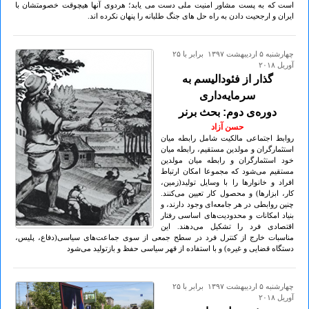
است که به پست مشاور امنیت ملی دست می یابد؛ هردوی آنها هیچوقت خصومتشان با
ایران و ارجحیت دادن به راه حل های جنگ طلبانه را پنهان نکرده اند.
چهارشنبه ۵ ارديبهشت ۱۳۹۷ برابر با ۲۵
آوريل ۲۰۱۸
گذار از فئودالیسم به
سرمایه‌داری
دوره‌ی دوم: بحث برنر
حسن آزاد
روابط اجتماعی مالکیت شامل رابطه میان
استثمارگران و مولدین مستقیم، رابطه میان
خود استثمارگران و رابطه میان مولدین
مستقیم می‌شود که مجموعا امکان ارتباط
افراد و خانوارها را با وسایل تولید(زمین،
کار، ابزارها) و محصول کار تعیین می‌کنند.
چنین روابطی در هر جامعه‌ای وجود دارند، و
بنیاد امکانات و محدودیت‌های اساسی رفتار
اقتصادی فرد را تشکیل می‌دهند. این
مناسبات خارج از کنترل فرد در سطح جمعی از سوی جماعت‌های سیاسی(دفاع، پلیس،
دستگاه قضایی و غیره) و با استفاده از قهر سیاسی حفظ و بازتولید می‌شود
چهارشنبه ۵ ارديبهشت ۱۳۹۷ برابر با ۲۵
آوريل ۲۰۱۸