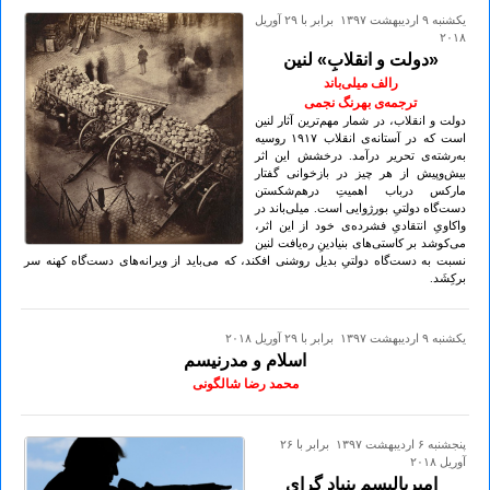
يكشنبه ۹ ارديبهشت ۱۳۹۷ برابر با ۲۹ آوريل
۲۰۱۸
«دولت و انقلابِ» لنین
رالف میلی‌باند
ترجمه‌ی بهرنگ نجمی
دولت و انقلاب، در شمار مهم‌ترین آثار لنین
است که در آستانه‌ی انقلاب ۱۹۱۷ روسیه
به‌رشته‌ی تحریر درآمد. درخشش این اثر
بیش‌وپیش از هر چیز در بازخوانی گفتار
مارکس درباب اهمیتِ درهم‌شکستن
دست‌گاه دولتیِ بورژوایی است. میلی‌باند در
واکاویِ انتقادیِ فشرده‌ی خود از این اثر،
می‌کوشد بر کاستی‌های بنیادینِ ره‌یافت لنین
نسبت به دست‌گاه دولتیِ بدیل روشنی افکند، که می‌باید از ویرانه‌های دست‌گاه کهنه سر
بر‌کِشَد.
يكشنبه ۹ ارديبهشت ۱۳۹۷ برابر با ۲۹ آوريل ۲۰۱۸
اسلام و مدرنیسم
محمد رضا شالگونی
پنجشنبه ۶ ارديبهشت ۱۳۹۷ برابر با ۲۶
آوريل ۲۰۱۸
امپریالیسم بنیاد گرای