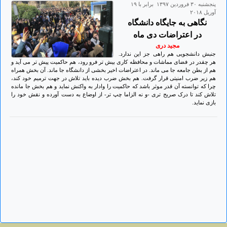
پنجشنبه ۳۰ فروردين ۱۳۹۷ برابر با ۱۹
آوريل ۲۰۱۸
نگاهی به جایگاه دانشگاه
در اعتراضات دی ماه
مجید دری
جنبش دانشجویى هم راهى جز این ندارد.
هر چقدر در فضاى مماشات و محافظه کارى بیش تر فرو رود، هم حاکمیت پیش تر مى آید و
هم از بطن جامعه جا می ماند. در اعتراضات اخیر بخشى از دانشگاه جا ماند. آن بخش همراه
هم زیر ضرب امنیتى قرار گرفت. هم بخش ضرب دیده باید تلاش در جهت ترمیم خود کند،
چرا که توانسته آن قدر موثر باشد که حاکمیت را وادار به واکنش نماید و هم بخش جا مانده
تلاش کند تا درک صریح تری -و نه الزاما چپ تر- از اوضاع به دست آورده و نقش خود را
بازى نماید.