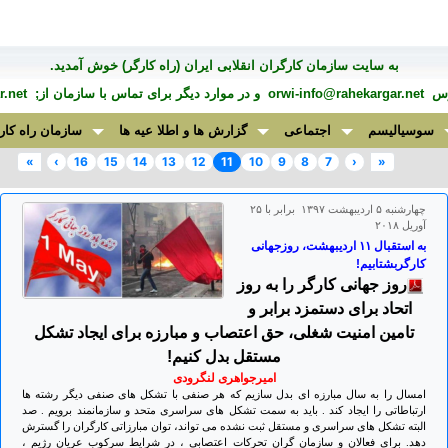
به سايت سازمان کارگران انقلابی ايران (راه کارگر) خوش آمديد.
درس
orwi-info@rahekargar.net
و در موارد ديگر برای تماس با سازمان از;
.net
سوسیالیسم
اجتماعی
گزارش ها و اطلا عیه ها
سازمان راه کار
»
›
16
15
14
13
12
11
10
9
8
7
‹
«
چهارشنبه ۵ ارديبهشت ۱۳۹۷ برابر با ۲۵
آوريل ۲۰۱۸
به استقبال ۱۱ اردیبهشت، روزجهانی
کارگربشتابیم!
روز جهانی کارگر را به روز
اتحاد برای دستمزد برابر و
تامین امنیت شغلی، حق اعتصاب و مبارزه برای ایجاد تشکل
مستقل بدل کنیم!
امیرجواهری لنگرودی
امسال را به سال مبارزه ای بدل سازیم که هر صنفی با تشکل های صنفی دیگر رشته ها
ارتباطاتی را ایجاد کند . باید به سمت تشکل های سراسری متحد و سازمانمند برویم . صد
البته تشکل های سراسری و مستقل ثبت نشده می تواند، توان مبارزاتی کارگران را گسترش
دهد. برای فعالان و سازمان گران تحرکات اعتصابی ، در شرایط سرکوب عریان رژیم ،