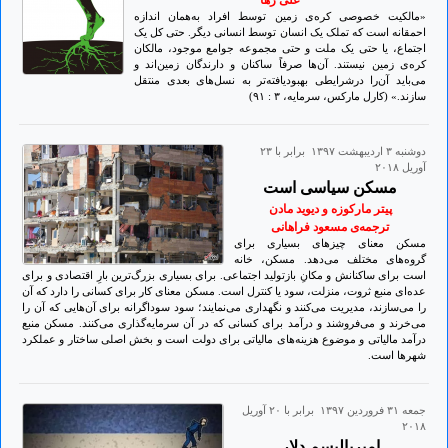
علی رها
«مالکیت خصوصی کره‌ی زمین توسط افراد به‌همان اندازه
احمقانه است که تملک یک انسان توسط انسانی دیگر. حتی کل یک
اجتماع، یا حتی یک ملت و حتی مجموعه جوامع موجود، مالکان
کره‌ی زمین نیستند. آن‌ها صرفاً ساکنان و دارندگان زمین‌اند و
می‌باید آن‌را درشرایطی بهبودیافته‌تر به نسل‌های بعدی منتقل
سازند.» (کارل مارکس، سرمایه، ۳ : ۹۱)
دوشنبه ۳ ارديبهشت ۱۳۹۷ برابر با ۲۳
آوريل ۲۰۱۸
مسکن سیاسی است
پیتر مارکوزه و دیوید مادن
ترجمه‌ی مسعود فراهانی
مسکن معنای چیزهای بسیاری برای
گروه‌های مختلف می‌دهد. مسکن، خانه
است برای ساکنانش و مکانِ بازتولید اجتماعی. برای بسیاری بزرگ‌ترین بارِ اقتصادی و برای
عده‌ای منبع ثروت، منزلت، سود یا کنترل است. مسکن معنای کار برای کسانی را دارد که آن
را می‌سازند، مدیریت می‌کنند و نگهداری می‌نمایند؛ سود سوداگرانه برای آن‌هایی که آن را
می‌خرند و می‌فروشند و درآمد برای کسانی که در آن سرمایه‌گذاری می‌کنند. مسکن منبع
درآمد مالیاتی و موضوع هزینه‌های مالیاتی برای دولت است و بخش اصلی ساختار و عملکرد
شهرها است.
جمعه ۳۱ فروردين ۱۳۹۷ برابر با ۲۰ آوريل
۲۰۱۸
امپریالیسم دلار