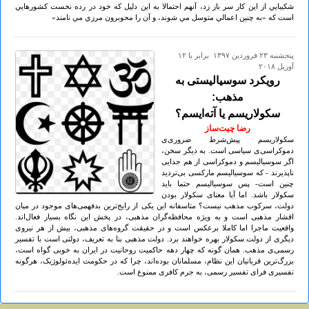
شکيبايي از اين کار سر باز زد، آنهم احتمالا به اين دليل که خود در رده نخست کشورهايي
است که «به چنين اعمالي متوسل مي شوند، و آن را محوبرون مرزي مي نامند»
پنجشنبه ۲۳ فروردين ۱۳۹۷ برابر با ۱۲
آوريل ۲۰۱۸
رویکرد سوسیالیستی به
مذهب:
سکولاریسم یا آته‌ایسم؟
رضا چیت‌ساز
سکولاریسم پیش‌شرط ضروری‌ی
دموکراسی‌ی سیاسی است. به دیگر سخن،
اگر سوسیالیسم و دموکراسی از هم جدایی
ناپذیرند - که سوسیالیسم مارکسی بی‌تردید
چنین است- پس سوسیالیسم حتما باید
سکولار باشد. اما آیا معنای سکولار بودن
دولت، سرکوب مذهب نیست؟ متاسفانه این یکی از رایج‌ترین بدفهمی‌های موجود در میان
اقشار مذهبی است و به ویژه محافظه‌گران مذهبی، در پخش این نگاه بسیار فعال‌اند.
واقعیت ماجرا اما کاملا برعکس است و در حقیقت گروه‌های مذهبی، بیش از هر نیروی
دیگری از دولت سکولار بهره خواهند برد. دولت مذهبی بنا به تعریف، دولتی است با تفسیر
رسمی‌ی مذهب. همان گونه که چهار دهه حاکمیت روحانیت در ایران به خوبی گواه است،
بزرگ‌ترین قربانیان این نظام، مسلمانان بوده‌اند، چرا که در حکومت ایده‌ئولوژیک، هرگونه
تفسیری فرای تفسیر رسمی، به جرم کافری ممنوع است.