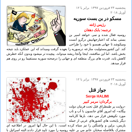
پنجشنبه ۲۳ فروردين ۱۳۹۷ برابر با ۱۲
آوريل ۲۰۱۸
مسکو در بن بست سوریه
رژیس ژانته
ترجمه: بابک دهقان
روسیه فعال شده و نمی خواهد اسیر بن
بستی بماند که اعتبارجهانیش درگرو آنست
ومیکوشد تا جهانی همسو با خود را طراحی
کند. این کشورمسئولیت منازعه درسوریه را بعهده گرفت ومیداند که این عملکرد باید نتیجه
بخش باشد. اما این مناقشه، اینجا وآنجا ریشه میدواند، پیچیده تر میشود وبدون آنکه خطرش
کاهش یابد، قدرت های بزرگ منطقه ای و جهانی را درصحنه سوریه مستقیما رو در روی هم
قرار میدهد.
پنجشنبه ۲۳ فروردين ۱۳۹۷ برابر با ۱۲
آوريل ۲۰۱۸
جواز قتل
Serge HALIMI
برگردان: مرمر کبير
«روايت پر طمطراق قتل تحت فرمان دولت
بيگانه» که امروز آقاي جانسون با آب و تاب
مورد نکوهش قرار مي دهد، بارها کارنامه
ديگر پايتخت هاي کشورهاي غربي از جمله
پاريس، برلين و واشنگتن را نيز سياه کرده است، با اين حال آنها امروز در اطلاعيه اي
مشترک بلافاصله سخنان خانم مي بر عليه روسيه را مورد تاييد قرار دادند.البته اسرائيل با