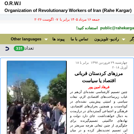
O.R.W.I
Organization of Revolutionary Workers of Iran (Rahe Kargar)
جمعه ۱۶ مرداد ۱۴۰۵ برابر با ۰۷ اگوست ۲۰۲۶
public@rahekargar
استفاده کنید!
گر
رادیو- تلویزیون
تماس با ما
پیوند ها
Other languages
تعداد
331
چهارشنبه ۲۹ فروردين ۱۳۹۷ برابر با ۱۸
آوريل ۲۰۱۸
مرزهای کردستان قربانی
اقتصاد یا سیاست
فرهاد امین پور
چنین تصمیم کارشناسی نشده‌ای آن‌هم در
غیاب زیرساخت‌های اقتصادی لازم، تبعات
سیاسی و امنیتی پیش‌بینی نشده‌ای در
کوتاه‌مدت و همچنین بحران‌های اقتصادی،
فرهنگی و اجتماعی گسترده‌ای در درازمدت
به دنبال خواهدداشت. جای دارد دولت و
نهادهای حاکمیتی تصمیم‌گیرنده برای
جلوگیری از چنین تبعاتی هرچه سریعتر در
این تصمیم تجدیدنظر کرده و در میان