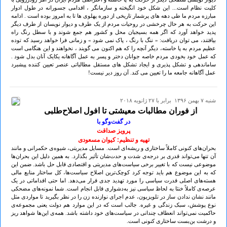
کلیت نظام است... این شکل خود انگیخته و سازمانگر ، اقدامی جسورانه در طول ادوار
مبارزه مردم ما طی دهه های پرشمار تاریخی از دوره پهلوی ها تا به امروز بوده است . ادامه
این حرکت به هر حال چرخشی در روحیات مردم از یک طرف و دیوار نویسان از طرف دیگر
پدید خواهد آورد که اگر همه بسیجیان محل و کشور هم جمع شوند و با سطل رنگ راه
بیافتند، می توان دریافت: « ننگ با رنگ ، پاک نمی شود » و زمانی فرا خواهد رسید که توده
عظیم مردم به پا خاسته، دیگر آنچه را که هم اکنون می گویند ، نخواهند و این هنگامی است
که عمل خود بخودی مردم خاصه جوانان دختر و پسر به عمل آگاهانه یکایک آنان بدل شود .
ساماندهی و تشکل پذیری و ایجاد تشکل های مستقل مطالباتی عنصر تعیین کننده پیشبرد
عمل آگاهانه جامعه ما را تعیین می کند. آن روز دیر نیست!
شنبه ۷ بهمن ۱۳۹۶ برابر با ۲۷ ژانويه ۲۰۱۸
از فوران مطالبات معیشتی تا افول اصلاح‌طلبی
در گفت‌وگو با
پرویز صداقت
تهیه و تنظیم: کیوان مسعودی
بحران‌های کنونی کاملاً ساختاری و ریشه‌ای است. مسایل مدیریتی، شیوه‌ی حکمرانی و مانند
آن تنها می‌تواند قدری بر درجه‌ی شدت و حدت‌شان تأثیر بگذارد. به همین دلیل این بحران‌ها
موضوعی نیست که با تغییر برخی سیاست‌های مدیریتی و اقتصادی قابل حل باشد. ضمن این
که به این موضوع هم باید توجه کرد کوچک‌ترین اصلاح سیاست‌ها، کل ساختار منابع مالی
هسته‌های اصلی قدرت سیاسی را مورد تهدید جدی قرار می‌دهد. اما حتی اقداماتی در یک
عرصه‌ی کاملاً خنثا به لحاظ سیاسی نیز به‌دشواری قابل انجام است. شما نمونه‌های مضحکی
مانند نشان ندادن ساز در تلویزیون، عدم اجرای نوازنده زن را در نظر بگیرید تا مواردی مثل
نوع پوشش، سبک زندگی و غیره. جالب است که در این موارد هم دولت یعنی مجموعه‌ی
حاکمیت نمی‌تواند انعطاف چندانی در سیاست‌های خود داشته باشد. همه‌ی این‌ها شواهد ریز
و درشت بن‌بست ساختاری کنونی است.