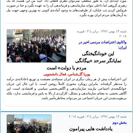
مورد آینده‌ی آن، به طور منطقی نمی‌توان نظری قطعی داد. امید من این هست که یک
رهبری گروهی اما داخلی بتواند سازماندهی و فرماندهی آن را به عهده بگیرد و حتا در صورت
فروکش کردن تب خیابان، از ظرفیت‌های به وجود آماده‌ی کنونی به بهترین وجهی جهت نیل
به آرمان‌های مردم ایران بهره بگیرد.
شنبه ۱۴ بهمن ۱۳۹۶ برابر با ۰۳ فوريه
۲۰۱۸
واکاوی اعتراضات مردمی اخیر در
ایران:
این خودانگیختگی
نمایانگر سرحد «بیگانگی
مردم با دولت» است
پوریا گل‌شناس، فعال دانشجویی
این اعتراضات بیش از هر زمان دیگری در ایران مسئله‌ی معیشت و توزیع ناعادلانه‌ی درآمد
را مدنظر گرفته‌اند. بنابراین رویکرد محوری کاملاً روشن است. با این حال این جریان
خوانگیخته‌ی اجتماعی نیازمند سازمان‌دهی و آگاهی‌بخشی سیاسی و اقتصادی است. این
آگاهی بخشی به معنای سازماندهی و تشکل، کارکردی از بالا به پایین و فرمایشی ندارد، بلکه
بی‌هویت‌شدن این جریان اجتماعی نیز می‌تواند مخاطره‌آمیز باشد.
شنبه ۱۴ بهمن ۱۳۹۶ برابر با ۰۳ فوريه ۲۰۱۸
بخش دوم
یادداشت هایی پیرامون