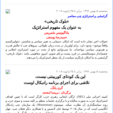
پنجشنبه ۵ بهمن ۱۳۹۶ برابر با ۲۵ ژانويه ۲۰۱۸
گرامشی و استراتژی چپ معاصر
«بلوک تاریخی»
به عنوان یک مفهوم استراتژیک
پاناگیوتیس سُتیریس
حمیدرضا یوسفی
تحولات اخیر نشان داده است که امکان دستیابی به تغییر سیاسی و شکستن «نئولیبرالیسم
واقعاً موجود» وجود دارد. برای اولین‌بار در مدت زمان طولانی، نیروهای چپ با چالش قدرت
و هژمونی سیاسی مواجه‌اند. ما نمی‌توانیم مانع از بحث در مورد استراتژی انقلابی و
چشم‌انداز سوسیالیستی در قرن بیست و یکم شویم. امروز مفاهیمی مانند «بلوک تاریخی»
گرامشی به ما امکان بازنگری سیاست از یک منظر استراتژیک را می‌دهند.
پنجشنبه ۵ بهمن ۱۳۹۶ برابر با ۲۵ ژانويه ۲۰۱۸
این یک کودتای کوربینتی نیست،
تلاشی برای اجرای برنامه رادیکال اوست
گری یانگ،
برگردان : پریسا امجدی
کمیته اجرائی ملی (NEC)، ارگان انتخابی رهبری حزب کارگر است که با تعیین اهداف
استراتژیک حزب به صورت سالیانه و با برگزاری جلسات منظم بر کلیه سمت و سوی حزب و
روند سیاستگذاری آن نظارت میکند. مومنتوم (Momentum) یک سازمان چپ رادیکال
انگایسی است که در سال ۲٠۱۵ توسط جان لانسمن و با همکاری دیگر فعلان چپ، چهار
هفته پس از پیروزی چشمگیر جرمی کوربین درانتخابات رهبری حزب کارگر تاسیس شد.