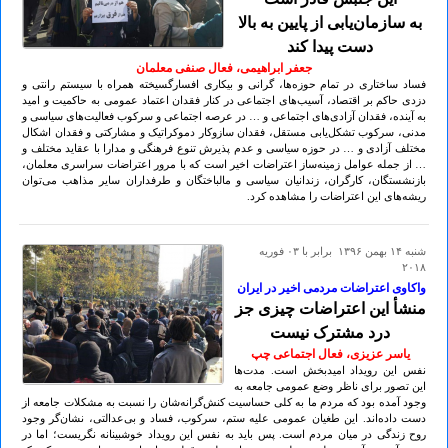
به سازمان‌یابی از پایین به بالا
دست پیدا کند
جعفر ابراهیمی، فعال صنفی معلمان
فساد ساختاری در تمام حوزه‌ها، گرانی و بیکاری افسارگسیخته همراه با سیستم رانتی و
دزدی حاکم بر اقتصاد، آسیب‌های اجتماعی در کنار فقدان اعتماد عمومی به حاکمیت و امید
به آینده، فقدان آزادی‌های اجتماعی و … در عرصه اجتماعی و سرکوب فعالیت‌های سیاسی و
مدنی، سرکوب تشکل‌یابی مستقل، فقدان سازوکار دموکراتیک و مشارکتی و فقدان اشکال
مختلف آزادی و … در حوزه سیاسی و عدم پذیرش تنوع فرهنگی و مدارا با عقاید مختلف و
… از جمله عوامل زمینه‌ساز اعتراضات اخیر است که با مرور اعتراضات سراسری معلمان،
بازنشستگان، کارگران، زندانیان سیاسی و مالباختگان و طرفداران سایر مذاهب می‌توان
ریشه‌های این اعتراضات را مشاهده کرد.
شنبه ۱۴ بهمن ۱۳۹۶ برابر با ۰۳ فوريه
۲۰۱۸
واکاوی اعتراضات مردمی اخیر در ایران
منشأ این اعتراضات چیزی جز
درد مشترک نیست
یاسر عزیزی، فعال اجتماعی چپ
نفس این رویداد امیدبخش است. مدت‌ها
این تصور برای ناظر وضع عمومی جامعه به
وجود آمده بود که مردم ما به کلی حساسیت کنش‌گرانه‌شان را نسبت به مشکلات جامعه از
دست داده‌اند. این طغیان عمومی علیه ستم، سرکوب، فساد و بی‌عدالتی، نشان‌گر وجود
روح زندگی در میان مردم است. پس باید به نفس این رویداد خوشبینانه نگریست؛ اما در