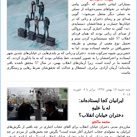
بسیارانی ایمانی داشتند که «گویی پیامی
جاودانه در نجواهای ستیزه‌جویانه از نسلی
به نسلی دیگر منتقل می‌شود». گویی
صدای تیز و رسای دختران و زنانی که در
خیابان‌ها جسارت و شجاعتشان دستمایه‌ی
«نه» گفتن به حجاب اجباری گردید، پژواکی
از صدای آن زنانی بودند که همان فردای
انقلاب 57 علیه سیستماتیزه کردن ستم و
تحمیل نوع معینی از پوشش و طریقه
حضوریافتن در جامعه ایستاده بودند، اما به
خشن‌ترین شیوه سرکوب شدند. دختران و زنانی که بر بلندی‌هایی در خیابان‌های چندین شهر
ایستادند و اعتراضشان را به تصویر کشیدند، خط شکنانی بودند که به ما یادآوری کردند، که
گذشته ما در آینده است. زیرا آرمان‌های انقلاب بهمن، در سال 57 محقق ناشده باقی
مانده‌اند؛ آرمان آزادی، برابری، استقلال و عدالت که تحقق‌شان شرط رهایی و رستگاری
ماست.
سه-شنبه ۱۷ بهمن ۱۳۹۶ برابر با ۰۶ فوريه
۲۰۱۸
ایرانیان کجا ایستاده‌اند:
له یا علیهِ
دختران خیابان انقلاب؟
محمد مالجو
مبارزه‌ی مدنی دختران خیابان انقلاب برای الغای حجاب اجباری در چه بافتی از نگرش‌های
ایرانیان به مقوله‌ی حجاب اجباری آغاز شده است؟ نگرش چه بخش‌هایی از مردم در چه
جغرافیاهایی به چه میزانی له یا علیهِ دختران خیابان انقلاب است؟ برای ارائه‌ی پاسخی