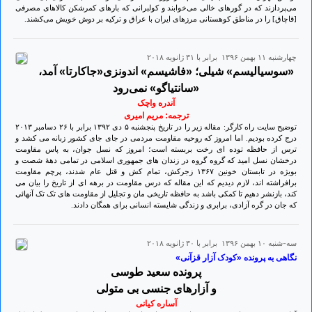
می‌پردازند که در گورهای خالی می‌خوابند و کولبرانی که بارهای کمرشکن کالاهای مصرفی
[قاچاق] را در مناطق کوهستانی مرزهای ایران با عراق و ترکیه بر دوش خویش می‌کشند.
چهارشنبه ۱۱ بهمن ۱۳۹۶ برابر با ۳۱ ژانويه ۲۰۱۸
«سوسیالیسم» شیلی؛ «فاشیسم» اندونزی«جاکارتا» آمد،
«سانتیاگو» نمی‌رود
آندره واچک
ترجمه: مریم امیری
توضیح سایت راه کارگر: مقاله زیر را در تاریخ پنجشنبه ۵ دی ۱۳۹۲ برابر با ۲۶ دسامبر ۲٠۱۳
درج کرده بودیم. اما امروز که روحیه مقاومت مردمی در جای جای کشور زبانه می کشد و
ترس از حافظه توده ای رخت بربسته است؛ امروز که نسل جوان، به پاس مقاومت
درخشان نسل امید که گروه گروه در زندان های جمهوری اسلامی در تمامی دهۀ شصت و
بویژه در تابستان خونین ۱۳۶۷ زجرکش، تمام کش و قتل عام شدند، پرچم مقاومت
برافراشته اند، لازم دیدیم که این مقاله که درس مقاومت در برهه ای از تاریخ را بیان می
کند، بازنشر دهیم تا کمکی باشد به حافظه تاریخی مان و تجلیل از مقاومت های تک تک آنهائی
که جان در گره آزادی، برابری و زندگی شایسته انسانی برای همگان دادند.
سه-شنبه ۱۰ بهمن ۱۳۹۶ برابر با ۳۰ ژانويه ۲۰۱۸
نگاهی به پرونده «کودک آزار قزآنی»
پرونده سعید طوسی
و آزارهای جنسی بی متولی
آساره کیانی