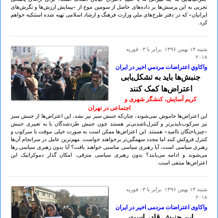
تجربی به این پرسش‌ها بر داده‌های حاصل از سومین موج از «پیمایش ارزش‌ها و نگرش‌های
ایرانیان» که در دفتر طرح‌های ملیِ وزارت فرهنگ و ارشاد اسلامی تهیه شده استتکیه خواهم
کرد.
شنبه ۱۴ بهمن ۱۳۹۶ برابر با ۰۳ فوريه
۲۰۱۸
واكاوي اعتراضات مردمي اخير در ايران
جنبش‌ها باید به تشکل‌یابی
اعتراض‌ها کمک کنند
کریم آسایش، کنشگر شهری و
اجتماعی در تهران
این اعتراض‌‌ها خاموش نمی‌شوند، چنان‌‌که جنبش سبز نیز نشد، این اعتراض‌ها از جنبش سبز
نیز سرکوب‌‌ناپذیرتر و کنترل‌‌ناشدنی‌‌تر هستند چون جنبش طردشدگان یا به تعبیری جنبش
«چیزباختگان ناامید» هستند. این اعتراض‌ها ممکن است به صورت خیلی موقت با سرکوب و
کنترل فروکش کنند اما مجدد سهمگین‌‌تر برخواهند خواست. مهم‌ترین عامل در سرانجام آن‌ها
رهبری سیاسی است، آیا رهبری سیاسی مناسبی خواهند یافت؟ آیا بدون رهبری سیاسی رها
می‌‌شوند و ادامه می‌یابند؟ بدون رهبری سیاسی مترقی، امکان گذار دموکراتیک این
اعتراض‌ها منتفی است.
شنبه ۱۴ بهمن ۱۳۹۶ برابر با ۰۳ فوريه
۲۰۱۸
واکاوی اعتراضات مردمی اخیر در ایران
این جنبش قادر است