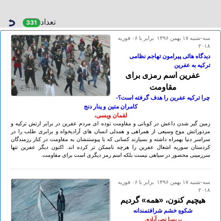
تعداد
331
سه-شنبه ۱۷ بهمن ۱۳۹۶ برابر با ۰۶ فوريه
۲۰۱۸
دیدگاه هائی پیرامون تهاجم نظامی
ترکیه به عفرین
عفرین اسم رمزی برای
مقاومت
چرا ترکیه عفرین را هدف گرفته است؟-
کامران متین و پنار دنج
لقمان ویسی،
زمین گیر شدن داعش در کوبانی و مقاومت توده ای مردم عفرین در برابر ارتش ترکیه و
مزدورانش موج وسیعی از همراهی و همدلی انسان های آزادیخواه و برابری طلب را در
سراسر دنیا بهمراه داشته و بسیارند کسانی که با پیوستنشان به مقاومت در کنار رزمندگان
کردستان سوریه اشغال عفرین را هرچه ناممکن تر کرده اند. اکنون دیگر عفرین تنها
سرزمینی محصور در سیاهی نیست بلکه اسم رمز دیگری است برای مقاومت.
سه-شنبه ۱۷ بهمن ۱۳۹۶ برابر با ۰۶ فوريه
۲۰۱۸
هیچیم کنون، «همه» گردیم
شکوهِ خشم شرافتمندانه
پریسا نصرآبادی