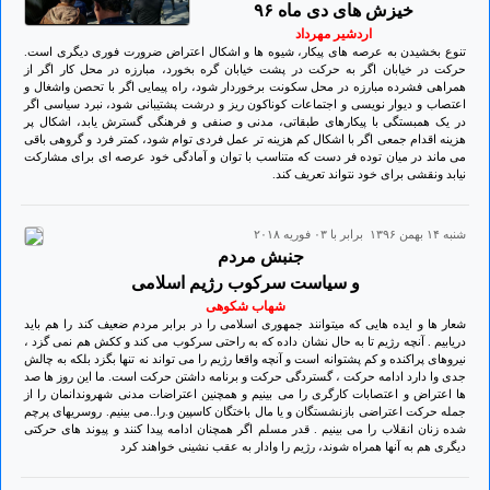
خیزش های دی ماه ۹۶
اردشیر مهرداد
تنوع بخشیدن به عرصه های پیکار، شیوه ها و اشکال اعتراض ضرورت فوری دیگری است.
حرکت در خیابان اگر به حرکت در پشت خیابان گره بخورد، مبارزه در محل کار اگر از
همراهی فشرده مبارزه در محل سکونت برخوردار شود، راه پیمایی اگر با تحصن واشغال و
اعتصاب و دیوار نویسی و اجتماعات کوناکون ریز و درشت پشتیبانی شود، نبرد سیاسی اگر
در یک همبستگی با پیکارهای طبقاتی، مدنی و صنفی و فرهنگی گسترش یابد، اشکال پر
هزینه اقدام جمعی اگر با اشکال کم هزینه تر عمل فردی توام شود، کمتر فرد و گروهی باقی
می ماند در میان توده فر دست که متناسب با توان و آمادگی خود عرصه ای برای مشارکت
نیابد ونقشی برای خود نتواند تعریف کند.
شنبه ۱۴ بهمن ۱۳۹۶ برابر با ۰۳ فوريه ۲۰۱۸
جنبش مردم
و سیاست سرکوب رژیم اسلامی
شهاب شکوهی
شعار ها و ایده هایی که میتوانند جمهوری اسلامی را در برابر مردم ضعیف کند را هم باید
دریابیم . آنچه رژیم تا به حال نشان داده که به راحتی سرکوب می کند و ککش هم نمی گزد ،
نیروهای پراکنده و کم پشتوانه است و آنچه واقعا رژیم را می تواند نه تنها بگزد بلکه به چالش
جدی وا دارد ادامه حرکت ، گستردگی حرکت و برنامه داشتن حرکت است. ما این روز ها صد
ها اعتراض و اعتصابات کارگری را می بینیم و همچنین اعتراضات مدنی شهروندانمان را از
جمله حرکت اعتراضی بازنشستگان و یا مال باختگان کاسپین و.را..می بینیم. روسریهای پرچم
شده زنان انقلاب را می بینیم . قدر مسلم اگر همچنان ادامه پیدا کنند و پیوند های حرکتی
دیگری هم به آنها همراه شوند، رژیم را وادار به عقب نشینی خواهند کرد