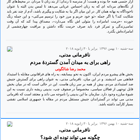
آزار جنسی همه جا بوده و هست؛ از مدرسه تا زندان؛ از بند زنان تا مردان. در محیط‌های کار
از نگاه‌های مردانه ای که به زنان احساس عریانی می‌دهد تا لمس بدن البته با عنوان
ناخوداگاه به بهانه همان کار. در این میان اگر بنا به شکایت و پیگیری باشد، آدم از چند نفر باید
شکایت کند؟ یا اگر جمله «تو خود حریم و مرز خود را ترسیم می‌کنی» و این جمله زنگ
خورده «حرمت امامزاده را متولی اش نگاه می‌دارد»، مصداق پیدا کند که آن وقت
تمامی‌زندگی و تمرکز فرد باید صرف حرمت نگاه داشتن و مراقبت چهارچشمی ‌از
امامزاده‌اش بگذرد.
سه-شنبه ۱۰ بهمن ۱۳۹۶ برابر با ۳۰ ژانويه ۲۰۱۸
نافرمانی مدنی،
راهی برای به میدان آمدن گستردۀ مردم
محمد رضا شالگونی
بخش های پیشرو مردم ایران، اکنون به نحو بیسابقه، به راه های فراقانونی مقابله با استبداد
فقاهتی می اندیشند. و در این میان، نافرمانی مدنی، به عنوان راهی برای گسترش جنبش
ضد استبدادی مردم، بیش از همه بر سر زبان هاست. این در حالی است که در میان بخش
قابل توجهی از فعالان سیاسی، مخصوصآ در صفوف چپ، بدبینی ریشه داری نسبت به این
شیوۀ مبارزه وجود دارد. سازمان ما این بدبینی را ناموجه می داند و معتقد است که نافرمانی
مدنی می تواند در گستراندان جنبش مستقل مردم در مقاله با جمهوری اسلامی نقشی
بسیار کارآمد داشته باشد.
سه-شنبه ۱۰ بهمن ۱۳۹۶ برابر با ۳۰ ژانويه ۲۰۱۸
نافرمانی مدنی،
چگونه می تواند توده ای شود؟