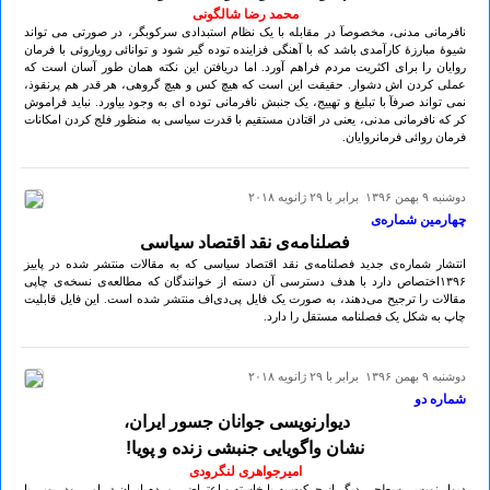
محمد رضا شالگونی
نافرمانی مدنی، مخصوصآ در مقابله با یک نظام استبدادی سرکوبگر، در صورتی می تواند
شیوۀ مبارزۀ کارآمدی باشد که با آهنگی فزاینده توده گیر شود و توانائی رویاروئی با فرمان
روایان را برای اکثریت مردم فراهم آورد. اما دریافتن این نکته همان طور آسان است که
عملی کردن اش دشوار. حقیقت این است که هیچ کس و هیچ گروهی، هر قدر هم پرنقوذ،
نمی تواند صرفآ با تبلیغ و تهییج، یک جنبش نافرمانی توده ای به وجود بیاورد. نباید فراموش
کر که نافرمانی مدنی، یعنی در اقتادن مستقیم با قدرت سیاسی به منظور فلج کردن امکانات
فرمان روائی فرمانروایان.
دوشنبه ۹ بهمن ۱۳۹۶ برابر با ۲۹ ژانويه ۲۰۱۸
چهارمین شماره‌ی
فصلنامه‌ی نقد اقتصاد سیاسی
انتشار شماره‌ی جدید فصلنامه‌ی نقد اقتصاد سیاسی که به مقالات منتشر شده در پاییز
۱۳۹۶اختصاص دارد با هدف دسترسی آن دسته از خوانندگان که مطالعه‌ی نسخه‌ی چاپی
مقالات را ترجیح می‌دهند، به صورت یک فایل پی‌دی‌اف منتشر شده است. این فایل قابلیت
چاپ به شکل یک فصلنامه مستقل را دارد.
دوشنبه ۹ بهمن ۱۳۹۶ برابر با ۲۹ ژانويه ۲۰۱۸
شماره دو
دیوارنویسی جوانان جسور ایران،
نشان واگویایی جنبشی زنده و پویا!
امیرجواهری لنگرودی
دیوار نویسی سطحی دیگر از حرکت به پا خاسته و اعتراضی مردم ایران در امر رودررویی با