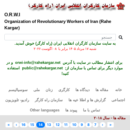
O.R.W.I
Organization of Revolutionary Workers of Iran (Rahe
Kargar)
به سايت سازمان کارگران انقلابی ايران (راه کارگر) خوش آمديد.
شنبه ۱۷ مرداد ۱۴۰۵ برابر با ۰۸ اگوست ۲۰۲۶
برای انتشار مطالب در سايت با آدرس
orwi-info@rahekargar.net
و در
موارد ديگر برای تماس با سازمان از;
public@rahekargar.net
استفاده
کنید!
خانه
مقاله ها
دیدگاه ها
کارگری
زنان
ملی
سوسیالیسم
اجتماعی
گزارش ها و اطلا عیه ها
سازمان راه کارگر
رادیو- تلویزیون
تماس با ما
پیوند ها
Other languages
مقاله ها - سال ۲٠۱۸
»
›
16
15
14
13
12
11
10
9
8
7
‹
«