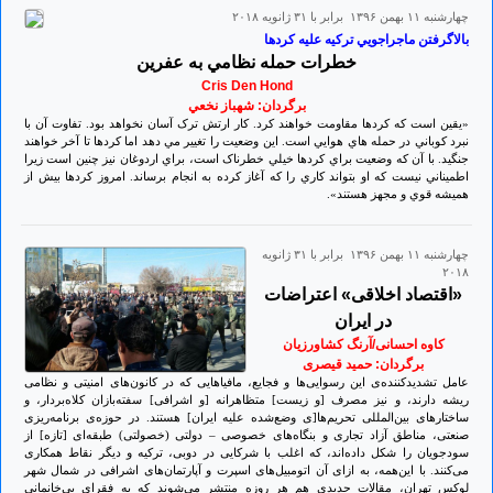
چهارشنبه ۱۱ بهمن ۱۳۹۶ برابر با ۳۱ ژانويه ۲۰۱۸
بالاگرفتن ماجراجويي ترکيه عليه کردها
خطرات حمله نظامي به عفرين
Cris Den Hond
برگردان: شهباز نخعي
«يقين است که کردها مقاومت خواهند کرد. کار ارتش ترک آسان نخواهد بود. تفاوت آن با
نبرد کوباني در حمله هاي هوايي است. اين وضعيت را تغيير مي دهد اما کردها تا آخر خواهند
جنگيد. با آن که وضعيت براي کردها خيلي خطرناک است، براي اردوغان نيز چنين است زيرا
اطميناني نيست که او بتواند کاري را که آغاز کرده به انجام برساند. امروز کردها بيش از
هميشه قوي و مجهز هستند».
چهارشنبه ۱۱ بهمن ۱۳۹۶ برابر با ۳۱ ژانويه
۲۰۱۸
«اقتصاد اخلاقی» اعتراضات
در ایران
کاوه احسانی/آرنگ کشاورزیان
برگردان: حمید قیصری
عامل تشدیدکننده‌ی این رسوایی‌ها و فجایع، مافیاهایی که در کانون‌های امنیتی و نظامی
ریشه دارند، و نیز مصرف [و زیست] متظاهرانه [و اشرافی] سفته‌بازان کلاه‌بردار، و
ساختارهای بین‌المللی تحریم‌ها[ی وضع‌شده علیه ایران] هستند. در حوزه‌ی برنامه‌ریزی
صنعتی، مناطق آزاد تجاری و بنگاه‌های خصوصی – دولتی (خصولتی) طبقه‌ای [تازه] از
سودجویان را شکل داده‌اند، که اغلب با شرکایی در دوبی، ترکیه و دیگر نقاط همکاری
می‌کنند. با این‌همه، به ازای آن اتومبیل‌های اسپرت و آپارتمان‌های اشرافی در شمال شهر
لوکس تهران، مقالات جدیدی هم هر روزه منتشر می‌شوند که به فقرای بی‌خانمانی