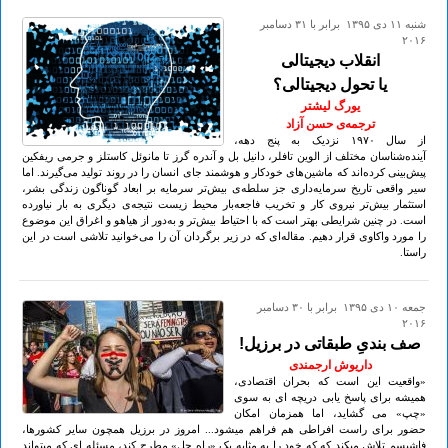
شنبه ۱۱ دی ۱۳۹۵ برابر با ۳۱ دسامبر
۲۰۱۶
انقلاب دیجیتالی
یا تحول دیجیتالی؟
یورگ لیشتر
ترجمه‌ی حسن آزاد
از سال ۱۹۷٠ نزدیک به پنج دهه،
آینده‌شناسان مختلف از الوین تافلر، دانیل بل و آندره گرز تا مانوئل کاستلز و جرمی ریفکین
پیش‌بینی کرده‌اند که ماشین‌های خودکار و هوشمند جای انسان را در روند تولید می‌گیرند. اما
سیر واقعی تاریخ سرمایه‌داری جز سلطه‌ی بیش‌تر سرمایه بر ابعاد گوناگون زندگی بشر،
استثمار بیش‌تر نیروی کار و تخریب فاجعه‌بار محیط زیست نتیجه‌ی دیگری به بار نیاورده
است. در چنین شرایطی بهتر است که با احتیاط بیش‌تر و به‌دور از هیاهو و اغراق این موضوع
را مورد واکاوی قرار دهیم. مقاله‌ای که در زیر برگردان آن را می‌خوانید تلاشی است در این
راستا.
جمعه ۱۰ دی ۱۳۹۵ برابر با ۳۰ دسامبر
۲۰۱۶
صف بندیِ طبقاتی در برزیل!
داریوش ارجمندی
«واقعیت این است که بحران اقتصادی،
همیشه برای پاسخ یابی دریچه ای به سوی
«چپ» می گشاید، اما همزمان امکان
حضور برای راست افراطی هم فراهم میشود... امروز در برزیل همچون سایر کشورها،
فاشیسم تلاش میکند که که خود را به مثابه یک «راه حل» مطرح کند، مسئله ای که میتواند