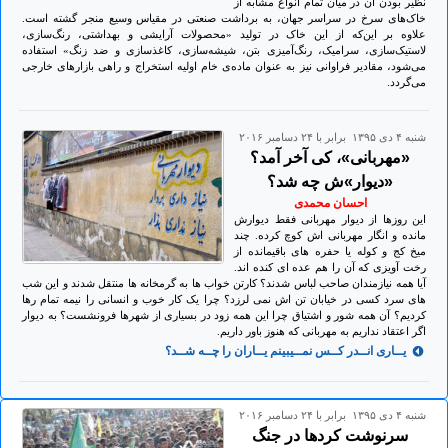
نظیر بودن آن در میان تمام انواع مشابه از
خاک‌های سرخ در سراسر جهان، به برداشت صنعتی در مقیاس وسیع منجر گشته است.
علاوه بر این‌که از این خاک در تولید «محصولات آرایشی و بهداشتی، رنگ‌سازی،
لاستیک‌سازی، سرامیک، رنگ‌آمیزی بتن، شیشه‌سازی، کاغذسازی و ضد زنگ» استفاده
می‌شود، مقادیر فراوانی نیز به عنوان ماده‌ی خام اولیه استخراج و راهی بازارهای خارجی
می‌گردد.
شنبه ۴ دی ۱۳۹۵ برابر با ۲۴ دسامبر ۲۰۱۶
«مهربانی»، کی آخر آمد؟
«دیوار»ش چه شد؟
احسان محمدی
این روزها از دیوار مهربانی فقط دیوارش
مانده و انگار مهربانی اش کوچ کرده. چند
میخ کج و کوله یا حفره های باقیمانده از
رخت آویزی که آن را هم عده ای کنده اند.
آیا همه نیازمندان صاحب لباس شدند؟ کارتن خواب ها به گرمخانه ها منتقل شدند و این شب
های سرد کسی در خیابان تن اش نمی لرزد؟ چرا یک کار خوب و انسانی را نیمه تمام رها
کردیم؟ آن همه شور و اشتیاق چرا این همه زود در بسیاری از شهرها فرونشست؟ به دیوار
اگر اعتقاد نداریم به مهربانی که هنوز باور داریم.
یــاری انــدر کــس نمــیبینم یــاران را چــه شــد؟
شنبه ۴ دی ۱۳۹۵ برابر با ۲۴ دسامبر ۲۰۱۶
سرنوشت کردها در جنگ