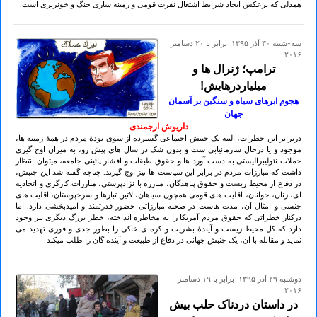
همدلى كه برعكس ايجاد شرايط اشتعال نفرت قومی و زمینه سازی جنگ و خونريزى است.
سه-شنبه ۳۰ آذر ۱۳۹۵ برابر با ۲۰ دسامبر
۲۰۱۶
ترامپ؛ ژنرال ها و
میلیاردرهایش!
هجوم ابرهای سیاه و سنگین بر آسمان
جهان
داریوش ارجمندی
دربرابر این خطرات، البته یک جنبش اجتماعی گسترده از سوی تودۀ مردم در همۀ زمینه ها،
موجود و یا درحال سازمانیابی ست و بدون شک در سال های پیش رو، به میزان اوج گیری
حملات نئولیبرالیستی به دست آورد ها و حقوق طبقات و اقشار پائینی جامعه، میتوان انتظار
داشت که مبارزات مردم در برابر این سیاست ها نیز اوج گیرند. چناچه گفته شد این جنبش،
در دفاع از محیط زیست و حقوق پناهدگان، مبارزه با نژادپرستی، مبارزات کارگری و اتحادیه
ای، زنان، جوانان، اقلیت های قومی همچون سیاهان، لاتین تبارها و سرخپوستان، اقلیت های
جنسی و امثال آن، مدت هاست در صحنه مبارزاتی حضور قدرتمند و امیدبخشی دارد. اما
درکنار خطراتی که حقوق مردم آمریکا را به مخاطره انداخته، خطر بزرگ دیگری نیز وجود
دارد که کل محیط زیست و آیندۀ بشریت و کره ی خاکی را بطور جدی و فوری تهدید می
نماید و مقابله با آن، یک جنبش جهانی در دفاع از طبیعت و آینده گان را طلب میکند
دوشنبه ۲۹ آذر ۱۳۹۵ برابر با ۱۹ دسامبر
۲۰۱۶
در داستان دردناک حلب بیش