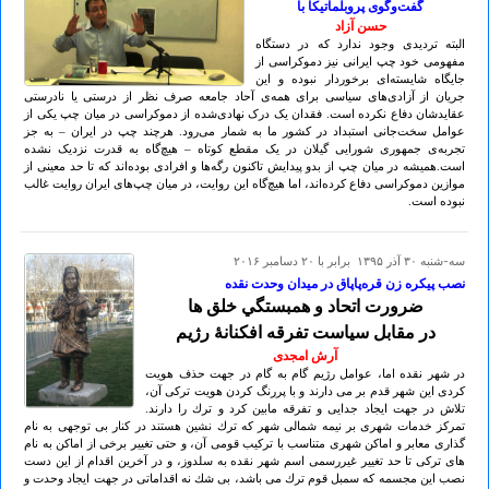
گفت‌وگوی پروبلماتیکا با
حسن آزاد
البته تردیدی وجود ندارد که در دستگاه
مفهومی خود چپ ایرانی نیز دموکراسی از
جایگاه شایسته‌ای برخوردار نبوده و این
جریان از آزادی‌های سیاسی برای همه‌ی آحاد جامعه صرف نظر از درستی یا نادرستی
عقایدشان دفاع نکرده است. فقدان یک درک نهادی‌شده از دموکراسی در میان چپ یکی از
عوامل سخت‌جانی استبداد در کشور ما به شمار می‌رود. هرچند چپ در ایران – به جز
تجربه‌ی جمهوری شورایی گیلان در یک مقطع کوتاه – هیچ‌گاه به قدرت نزدیک نشده
است.همیشه در میان چپ از بدو پیدایش تاکنون رگه‌ها و افرادی بوده‌اند که تا حد معینی از
موازین دموکراسی دفاع کرده‌اند، اما هیچ‌گاه این روایت، در میان چپ‌های ایران روایت غالب
نبوده است.
سه-شنبه ۳۰ آذر ۱۳۹۵ برابر با ۲۰ دسامبر ۲۰۱۶
نصب پیکره زن قرەپاپاق در میدان وحدت نقده
ضرورت اتحاد و همبستگي خلق ها
در مقابل سياست تفرقه افكنانۀ رژيم
آرش امجدی
در شهر نقده اما، عوامل رژيم گام به گام در جهت حذف هويت
كردى اين شهر قدم بر مى دارند و با پررنگ كردن هويت تركى آن،
تلاش در جهت ايجاد جدايى و تفرقه مابين كرد و ترك را دارند.
تمركز خدمات شهرى بر نيمه شمالى شهر كه ترك نشين هستند در كنار بى توجهى به نام
گذارى معابر و اماكن شهرى متناسب با تركيب قومى آن، و حتى تغيير برخى از اماكن به نام
هاى تركى تا حد تغيير غيررسمى اسم شهر نقده به سلدوز، و در آخرين اقدام از اين دست
نصب اين مجسمه كه سمبل قوم ترك مى باشد، بى شك نه اقداماتى در جهت ايجاد وحدت و