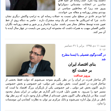
داشتند پيدا نکرد. جنگ رسانه اي عليه آقاي
ساندرز در انتخابات مقدماتي دموکراتها
پيروز شد زيرا که مخاطبين سياسي تر
بودندو بيشتر روزنامه و مقاله مي خواندند،
اما مردم عادي در سطح ملي نسبت به حملات رسانه اي به ترامپ واکنش ديگري نشان
دادند. چرا که امريکايي ها دست کم يک وجه مشترک دارند : حاضر به دنباله روي از خط
تعيين شده توسط محافل مجاز نمي باشند. مبارزه جانبدار و پر شور و شعف روزنامه نگاران
عکس العملي مهيب به همراه داشت که مجموعه کره زمين مي بايست در چهار سال آينده با
آن سر کنند.
شنبه ۱۱ دی ۱۳۹۵ برابر با ۳۱ دسامبر
۲۰۱۶
در گفت‌وگوی تفصیلی با ایسنا مطرح
شد
بنای اقتصاد ایران
بر خشت کج
پرویز صداقت
اگر ساختار قدرت در ایران را در نظر بگیریم متوجه می‌شویم که دولت فقط بخشی از
ساختار قدرت در کشور است. بخش دولتی، غیر دولتی- غیر خصوصی و بخش خصوصی
داریم. اکنون بخش غیر دولتی ـ غیر خصوصی یکی از بازیگران بزرگ اقتصاد ما است که
مسیر خود را می‌رود. به همین دلیل، قدرت تاثیر گذاری هر دولتی در ایران بسیار محدود
است. مثلا در بازارهای مالی اکنون بخش عمده‌ای از فعالان بازار وجود دارند که زیر نظر نهاد
ناظر بر بازار پول اداره نمی‌شوند و بانک مرکزی نیز توان به نظارت کشاندن این موسسات
را ندارد.