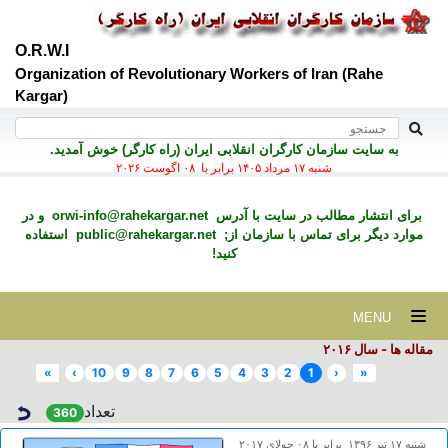
O.R.W.I
Organization of Revolutionary Workers of Iran (Rahe
Kargar)
به سايت سازمان کارگران انقلابی ايران (راه کارگر) خوش آمديد.
شنبه ۱۷ مرداد ۱۴۰۵ برابر با ۰۸ اگوست ۲۰۲۶
برای انتشار مطالب در سايت با آدرس
orwi-info@rahekargar.net
و در
موارد ديگر برای تماس با سازمان از;
public@rahekargar.net
استفاده
کنید!
MENU
مقاله ها - سال ۲٠۱۶
»
›
10
9
8
7
6
5
4
3
2
1
‹
«
تعداد
360
شنبه ۱۷ تير ۱۳۹۶ برابر با ۰۸ جولای ۲۰۱۷