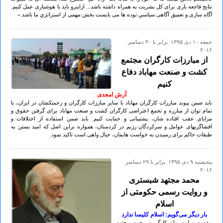
نتایج فاجعه باری برای کل بشریت به همراه داشته باشد... ازاینرو باید با هوشیاری عمل کنیم.
آگاه سازی و تعمیق آگاهی سیاسیِ توده ها می بایست بخش مهمی از استراتژیِ ما باشد.»
جمعه ۱۰ دی ۱۳۹۵ برابر با ۳۰ دسامبر
۲۰۱۶
از مبارزات كارگران مجتمع
كشت و صنعت مهاباد دفاع
كنيم
آرش امجدی
بايد ضمن پيوند مبارزات كارگران مهاباد با ساير مبارزات كارگران و زحمتكشان در ايران، با
تمام توان از مبارزه و تجمع اعتراضى كارگران كشت و صنعت مهاباد براى گرفتن حقوق و
مزاياى عقب افتاده شان، پشتيبانى و حمايت كنيم. بايد ضمن استفاده از اختلافات و
افشاگريهاى عوامل و سركردگان رژيم در كردستان، همواره براين اصل كه اميد بستن به
طبقات حاكم براى رسيدن به خواست هايمان، خيال واهى است تاكيد نمود.
پنجشنبه ۹ دی ۱۳۹۵ برابر با ۲۹ دسامبر
۲۰۱۶
محمد مجتهد شبستری
و روایت رسمی حکومتی از
اسلام
بار دیگر می‌گویم: اسلام کلیسا ندارد
مقدمه سایت راه کارگر : محمد مجتهد