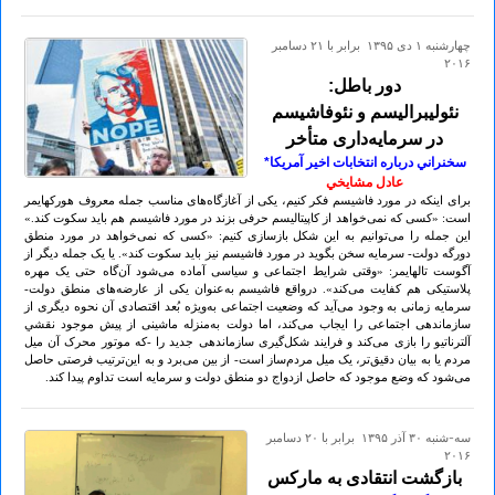
چهارشنبه ۱ دی ۱۳۹۵ برابر با ۲۱ دسامبر
۲۰۱۶
دور باطل:
نئولیبرالیسم و نئوفاشیسم
در سرمایه‌داری متأخر
سخنراني درباره انتخابات اخير آمريكا*
عادل مشايخي
برای اینکه در مورد فاشیسم فکر کنیم، یکی از آغازگاه‌های مناسب جمله معروف هورکهایمر
است: «کسی که نمی‌خواهد از کاپیتالیسم حرفی بزند در مورد فاشیسم هم باید سکوت کند.»
این جمله را می‌توانیم به این شکل بازسازی کنیم: «کسی که نمی‌خواهد در مورد منطق
دورگه دولت- سرمایه سخن بگوید در مورد فاشیسم نیز باید سکوت کند». یا یک جمله دیگر از
آگوست تالهایمر: «وقتی شرایط اجتماعی و سیاسی آماده می‌شود آن‌گاه حتی یک مهره
پلاستیکی هم کفایت می‌کند». درواقع فاشیسم به‌عنوان یکی از عارضه‌های منطق دولت-
سرمایه زمانی به وجود می‌آید که وضعیت اجتماعی به‌ویژه بُعد اقتصادی آن نحوه دیگری از
سازماندهی اجتماعی را ایجاب می‌کند، اما دولت به‌منزله ماشینی از پیش‌ موجود نقشي
آلترناتیو را بازی می‌کند و فرایند شکل‌گیری سازماندهی جدید را -که موتور محرک آن میل
مردم یا به بیان دقیق‌تر، یک میل مردم‌ساز است- از بین می‌برد و به این‌ترتیب فرصتی حاصل
می‌شود که وضع موجود که حاصل ازدواج دو منطق دولت و سرمایه است تداوم پیدا کند.
سه-شنبه ۳۰ آذر ۱۳۹۵ برابر با ۲۰ دسامبر
۲۰۱۶
بازگشت انتقادی به مارکس