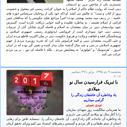
شبستری یکی از شاخص ترین نو اندیشان
دینی است که روایت نظام حاکم از اسلام را به عنوان "قرائت رسمی غیر معقول و خشونت
پرور از کتاب و سنت" به چالش می کشد. او (که خود یکی از روحانیان سرشناس حوزه های
علمیه ، در ردیف سید محمد بهشتی بوده) اخیراً مراجع تقلید حکومتی را که مدافعان چنین
قرائتی از اسلام هستند ، به مناظره طلبیده و البته جوابی دریافت نکرده است. گسترش
نفوذ نواندیشان دینی در میان معتقدان به اسلام و فاصله گیری شتابان آنان از جزمیات
رسمی دینی خود نموداری است از فروپاشی ایدئولوژی رسمی جمهوری اسلامی و
ورشکستگی فقه و فقاهت و ولایت و هرنوع حکومت دینی در میان اکثریت قاطع مردم ایران
و حتی اکثریت معتقدان دینی. و البته فراموش نباید کرد که تجربه روزمره مردم از جهنم
جمهوری اسلامی در سی و چند سال گذشته چنان بیدار کننده و نفس گیر بوده که در ایران
امروز ، "هرمنوتیک" و "تئولوژی" نه پیشاپیش مردم ، بلکه با فاصله ای دور ، در پی مردم
حرکت می کنند.
پنجشنبه ۹ دی ۱۳۹۵ برابر با ۲۹ دسامبر
۲۰۱۶
با تبریک فرارسیدن سال نو
میلادی
یاد وخاطره آن عاشقان زندگی را
گرامی میداریم
عیدی نعمتی
ما همزمانی سالگشت روز شهدای سازمان
را با آغاز سال نو میلادی گرامی می داریم و
یاد وخاطره آن جانداده گان راه آزادی ، آن عاشقان زندگی را، دستمایه تلاش برای رهایی
انسان از ستم طبقاتی و کار مزدی و گسستن زنجیرهای استبداد می کنیم وبرای تحقق آرمان