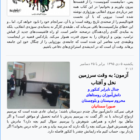
پس، «مانیفست کمونیست» را از قفسه‌ها
بیرون بیاوریم و بخوانیم! در این کتاب همه
چیز درباره‌ی نیروی انقلابی بورژوازی نوشته
شده است؛ نیرویی که با آن نخست
فئودالیسم را از صحنه‌ی تاریخ روفته است؛ و با آن، سرانجام خود را نابود خواهد کرد. اما ـ و
این خطای مارکسیست‌ها باقی می‌ماند که ـ طبقه‌ی کارگر نه به‌مثابه‌ی سوژه‌ی انقلابی، بلکه
به مثابه‌ی گله‌ی رأی‌دهندگان درصحنه حاضر است. او راه فاشیست‌های جدید از قماش
ترامپ، پوتین و اردوغان را به سوی قدرت هموار می‌کند. پارادکس قضیه در اینجاست:
وظیفه‌ی چپ معاصر این شده است که جامعه‌ی بورژوایی را از چنگال خودِ این جامعه
برهاند. وقت آن است که در اندیشه‌ی استراتژِی‌های دفاعی باشیم.
يكشنبه ۵ دی ۱۳۹۵ برابر با ۲۵ دسامبر
۲۰۱۶
آزمون؛ به وقت سرزمین
نخل و آفتاب
جدال نابرابر کنکور و
دانش‌آموزان روستاهای
محروم سیستان و بلوچستان
صبورا سمنانیان
فرقی نمی‌­کند دانش‌­آموز سال چندم دبیرستان باشند؛ برایمان عادی شده است که بپرسیم
ازدواج کرده‌­اند یا نه. اگر گفت نه، بپرسیم پدرش با ادامه تحصیلِ او موافق است؟ و اگر
متأهل بود اجازه و همراهی شوهرش را بپرسیم. سؤال کنیم بچه دارد؟ مادرش یا
مادرِهمسرش قبول می‌­کنند بچه را نگه دارند که مدرسه بیاید و بعد در خانه درس بخواند؟ اگر
باردار بود، حساب کنیم ماه زایمانش چقدر با کنکور فاصله دارد.