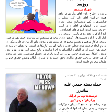
روزِبعد
شهزاد سرمدی
پروژه يا «طرحِ راه» آقاى مَكْرون در واقع
همان «برنامه» آقاى ژاك اَتَلى، نئوليبرال
فرانسوى و يكى ازپشتيبانانِ مؤثر ايشان
است. بنابر ايدئولوژىِ آقاى ژاك اَتَلى:
«جامعه بسته است. انرژى هاى اقتصادى را
بايد آزاد كرد. بخش هاى مالى را توسعه داد.
بازار كار را آزاد و دستمزدها را كاهش داد». نتيجه ى مستقيمِ اين سياستِ اقتصادى، درعمل،
توسعه ى كارِ موقتى و تقسيمِ مجموعه ى دستمزدها و مدت زمانِ كار بين شاغلين وبيكاران،
به نامِ ايجادِ فرصت هاىِ شغلىِ جديد و پائين آوردنِ آمارِبيكارى است. اين همان «برنامه ى
اقتصادى» است كه در آلمان و انگلستان به اجرا درآمده و نتايجِ منفی آن، روزبه روز و بيش
ازپيش، آشكار مى شود. حاصلِ نهايى اين گونه رفُرم ها، تحميلِ فقرنسبى وشرايط سختِ
كارى، حذفِ تدريجىِ حقوقِ بيكارى وحقِ استفاده از درمانِ رايگان ونقضِ حقوقِ قانونىِ
طبقاتِ محرومِ جامعه است.
شنبه ۱۱ دی ۱۳۹۵ برابر با ۳۱ دسامبر
۲۰۱۶
حمله دسته جمعي عليه
ساندرز
نویسنده: توماس فرانک
برگردان: مرمر کبير
جهاد رسانه اي به نفع کانديداي دموکرات
سرنوشتي بدان سان که آنها انتظارش را