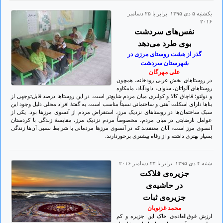
يكشنبه ۵ دی ۱۳۹۵ برابر با ۲۵ دسامبر
۲۰۱۶
نفس‌های سردشت
بوی طرد می‌دهد
گذر از هشت روستای مرزی در
شهرستان سردشت
علی مهرگان
در روستاهای بخش غربی رودخانه، همچون
روستاهای آلواتان، ساوان، داودآباد، مامکاوه
و دولتو؛ قاچاق کالا و کولبری میان مردم شایع‌تر است. در این روستاها درصد قابل‌توجهی از
بناها دارای اسکلت آهنی و ساختمانی نسبتاً مناسب است. به گفتۀ افراد محلی دلیل وجود این
سبک ساختمان‌ها در روستاهای نزدیک مرز، استقراض مردم از آنسوی مرزها بود. یکی از
عوامل نارضایتی در میان مردم، مخصوصاً مردم نزدیک مرز، مقایسۀ زندگی با کردستان
آنسوی مرز است، آنان معتقدند که در آنسوی مرزها مردمانی با شرایط نسبی آن‌ها زندگی
بسیار بهتری داشته و از رفاه بیشتری برخوردارند.
شنبه ۴ دی ۱۳۹۵ برابر با ۲۴ دسامبر ۲۰۱۶
جزیره‌ی فلاکت
در حاشیه‌ی
جزیره‌ی ثبات
محمد غزنویان
ارزش فوق‌العاده‌ی خاک این جزیره و کم