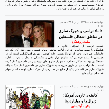
های آن جان های شیفته در نبرد علیه بیداد سرمایه واستبداد دینی ، همراه سایر نیروهای
خواهان سوسیالیسم برای رسیدن به تقویم تاریخی انسان وبرای رسیدن به آزادی و نان ،
رزم آن یاران را دنبال خواهیم کرد .چنین بادا .
چهارشنبه ۸ دی ۱۳۹۵ برابر با ۲۸ دسامبر
۲۰۱۶
داماد ترامپ و شهرک سازی
در مناطق اشغالی فلسطین
سایت روشنگری
حمایت ترامپ از اسرائیل علاوه بر
هماهنگی با سنت سیاست خارجی ایالات متحده، بویژه دست راستی های آن، یک بعد
خانوادگی هم دارد. دختر او ایوانکا همسر جارد کوشنر، یهودی اصولگرایی است که در
همدستی با دیوید فریدمن که سالهای دراز وکیل ورشکستگی و دلال ترامپ در اداره
مستغلاتش بود، به اشکال مختلف به شهرک سازی های غیرقانونی در فلسطین کمک کرده
است. داماد ترامپ تنها از طریق خیریه ها به شهرک سازی در فلسطین کمک میکند، بلکه
شهرک سازی در فلسطین یکی از منابع درآمد برخی از شرکت هایی اوست که او سهام
عمده ای در آنها دارد....
چهارشنبه ۸ دی ۱۳۹۵ برابر با ۲۸ دسامبر
۲۰۱۶
کابینه‌ی تازه‌ی آمریکا:
ژنرال‌ها و میلیاردرها
یاکوب آوگشتاین