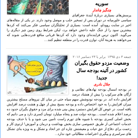
سوریه
چنگیز چاندار
پرسش‌های بسیاری دربارهٔ آیندهٔ جغرافیای
سیاسی خاورمیانه در دوران پس از تسخیر حلب و موصل وجود دارند. در یکی از مقاله‌های
اخیر در سایت رووداو، آمده است: بسیاری از تحلیلگران سیاسی فکر می‌کنند که کردها
بیشترین سود را از جنگ علیه داعش خواهد برد، لیکن شرایط روی زمین چیز دیگری را
می‌گوید. اکنون ترس فزاینده‌ای وجود دارد که کردها قربانی منافع قدرت‌هایی شوند که
می‌خواهند به هزینهٔ آنان، توازن قدرت را در منطقه تنظیم کنند....
جمعه ۳ دی ۱۳۹۵ برابر با ۲۳ دسامبر ۲۰۱۶
وضعیت مزدو حقوق بگیران
کشور در آئینه بودجه سال
جدید!
جلال نادری
در بودجه امسال بودجه نهادهای نظامی و
ارگان های سرکوب را بیش از هشتاد درصد
افزایش داده اند. در بودجه نودوشش سهم سپاه حتی در میان کل نیروهای مسلح بیشترین
میزان افزایش را به خود اختصاص داده و بودجه بسیج بیش از چهل و هشت درصد افزایش
یافته است. در عوض کل افزایش دستمزد پیش بینی شده برای مزد و حقوق بگیران حدود ده
درصد اعلام شده است....بودجه دولت صد و پنجاه میلیارد تومان کسری دارد و می دانیم که
بخش اصلی کسری بودجه با شیوه های تورم زاست تامین می شود و یا با حذف بودجه
خدمات اجتماعی از طریق خصوصی سازی بخش بهداشت و درمان و آموزش! اردوی کار و
زحمت برای دفاع از حق حیات و معیشتش چاره ای جز اتحاد و تشکل و به ویژه بنای تشکل
های سراسری و پیگیری اعتراضات مطالباتی خود ندارد...