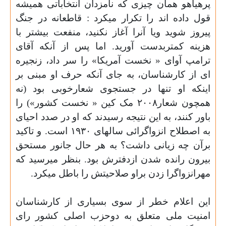
پرهیاهو همان چیزی که نامزدان انتخاباتی همیشه
قول داده اند را تکرار میکرد : قاطعانه در جنگ
پیروز شوید ویا آنرا آغاز نکنید، منفعت بیشتر با
هزینه کمتربدست آورید. اما پس از آنکه آقای
ترامپ آوای « نخست آمریکا» را سر داد، زنجیره
ای از کارشناسان، به جای آنکه حرف او مبنی بر
اینکه او تنها در جستجوی شعارخوبی بود (نه
همچون شعار٢٠٠٨ مک کین « نخست کشور») را
باور کنند، به این نتیجه رسیدند که او در صدد احیای
به اصطلاح انزواگرائی سالهای ١٩٣٠ است. و تاکید
برآن چه زیانی داشت؟ به هر حال جانور مستحق
بیرون رانده شدن ازدفترش بود. بنظر میرسید که
مهرانزواگرا زدن براو صلاحیتش را باطل میکرد.
این اعلام خطر از سوی بسیاری از کارشناسان
امنیت ملی متعلق به دوحزب اصلی کشور رای