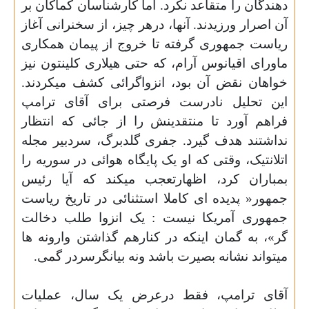
دهندگان را متقاعد نکرد. اما کارشناسان کماکان بر
آن اصرار ورزیدند. آنها، درهر چیز، از سخنرانی آغاز
ریاست جمهوری گرفته تا خروج از پیمان همکاری
ماورای اقیانوس آرام، که حتی هیلاری کلینتون نیز
خواهان نقض آن بود، انزواگرائی کشف میکردند.
این تحلیل نادرست فرصتی برای آقای ترامپ
فراهم آورد تا منتقدینش را از جائی که انتظار
نداشتند هدف گیرد. جفری گلدبرگ، سردبیر مجله
اتلانتیک، وقتی که او یک پایگاه هوائی در سوریه را
بمباران کرد، اظهارتعجب میکند که آیا رئیس
جمهور« پدیده ای کاملا استثنائی در تاریخ ریاست
جمهوری آمریکا نیست : یک انزوا طلب دخالت
گر»، به گمان اینکه در کنارهم گذاشتن وارونه ها
میتواند نشانه بصیرت باشد ونه بیانگرسردر گمی.
آقای ترامپ، فقط درعرض یک سال، عملیات