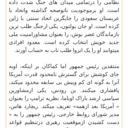
نظامی را درتمامی میدان های جنگ شدت داده
است. او برموجودیت ناتوصحه گذاشته واتحاد با
عربستان سعودی را جایگزین اتحاد سنتی با ژاپن
کرده است. او جان بولتون، یکی ازجنگ طلب ترین
بازماندگان عصر بوش، را بعنوان مشاورامنیت ملی
جدید خویش انتخاب کرده است. معدود افرادی
میتوانند او را یک انزوا طلب ناب به حساب آورند.
منتقدین رئیس جمهور اما کماکان بر اینکه، اوبه
جای کوشش برای گسترش نامحدود قدرت آمریکا
آنرا به گونه ای کم وبیش بی سابقه محدود میکند،
پافشاری میکنند. بن رودس، یکی ازمشاورین
سیاسی ارشد باراک اوباما، نظریه ترامپ را بعنوان
« آمریکا بعد ازهمه» تعریف میکند. ریچارد هاس،
مدیر شورای روابط خارجی، رئیس جمهور را به «
دست کشیدن ازموقعیت رهبری درتنظیم قواعد