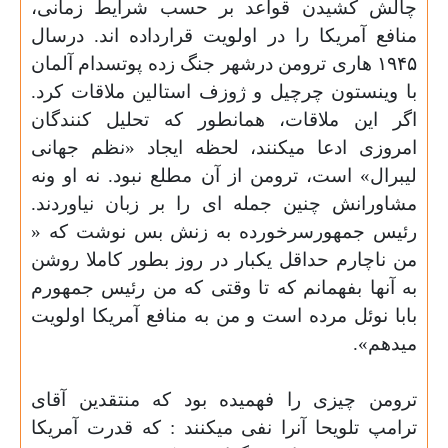
چالش کشیدن قواعد بر حسب شرایط زمانی،
منافع آمریکا را در اولویت قرارداده اند. درسال
١٩۴۵ هاری ترومن درشهر جنگ زده پوتسدام آلمان
با وینستون چرچیل و
ژوزف استالین ملاقات کرد.
اگر این ملاقات، همانطور که تحلیل کنندگان
امروزی ادعا میکنند، لحظه ایجاد «نظم جهانی
لیبرال» است، ترومن از آن مطلع نبود. نه او ونه
مشاورانش چنین جمله ای را ب
ر
زبان نیاوردند.
رئیس جمهورسرخورده به زنش بس نوشت که «
من ناچارم حداقل یکبار در روز بطور کاملا روشن
به آنها بفهمانم که تا وقتی که من رئیس جمهورم
بابا نوئل مرده است و من به منافع آمریکا اولویت
میدهم».
ترومن چیزی را فهمیده بود که منتقدین آقای
ترامپ تلویحا آنرا نفی میکنند : که قدرت آمریکا