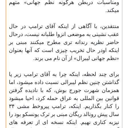
ومناسبات دربطن هرگونه نظم جهانی» متهم
میکند.
منتقدین، با آگاهی از اینکه آقای ترامپ در حال
عقب نشینی به موضعی انزوا طلبانه نیست، درحال
حاضر نظریه رندانه تری مطرح میکنند مبنی بر
اینکه اودر حال تخریب چیزی است که آنها بعنوان
«نظم جهانی لیبرال» از آن نام می برند.
برای چند لحظه، اینکه چرا به آقای ترامپ زیر پا
گذاشتن چنین نظم لیبرالی نسبت داده میشود، اما
همزمان شهرت جورج بوش، که با نادیده گرفتن
قوانین بین المللی به عراق حمله کرد، احیا میشود
را کنار بگذاریم. اینکه، ترامپ پیروخط مشی ٣۴
سال پیش رونالد ریگان مبنی بر ترک یونسکو
بود را
نیزبه کناری نهیم. اینکه نسخه ای از تعرفه های