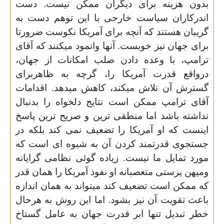
بدون هزینه برای دیگران ممکن نیست. دست
اندرکاران سیاست خارجی با این توهم دست ب
ه
گریبان هستند که آنچه برای آمریکا نکوست ضرورتا
برای جهان نیز خوبست. آنها وانمود میکنند که آقای
ترامپ، با وعده دادن صلب امکانات از جهان،
درواقع قدرت آمریکا را، گرچه به ظاهربرای
گسترش آن تلاش میکند، کاهش میدهد. اقدامات
آقای ترامپ ممکن است نتایج دلخواه را بدنبال
نداشته باشد اما منطقی ترین و صریح ترین پاسخ
اینست که او آمریکا را تضعیف نمی کند بلکه در
جستجوی قدرتمند کردن آن به شیوه ای است که
مورد تمایل ما نیست. زیاده گوئی نظامی گرایانه
ومیهن پرستی متعصبانه او نفوذ آمریکا را همان قدر
که ممکن است تضعیف کند میتواند به همان اندازه
باعث تقویت آن نیز بشود. اما این روش به هرحال
خطر تبدیل تنها ابر قدرت جهان به عامل گستاخ