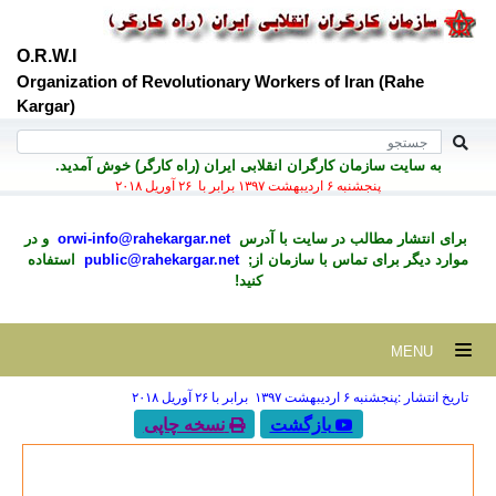
O.R.W.I
Organization of Revolutionary Workers of Iran (Rahe
Kargar)
به سايت سازمان کارگران انقلابی ايران (راه کارگر) خوش آمديد.
پنجشنبه ۶ ارديبهشت ۱۳۹۷ برابر با ۲۶ آوريل ۲۰۱۸
برای انتشار مطالب در سايت با آدرس
orwi-info@rahekargar.net
و در
موارد ديگر برای تماس با سازمان از;
public@rahekargar.net
استفاده
کنید!
MENU
تاریخ انتشار :پنجشنبه ۶ ارديبهشت ۱۳۹۷ برابر با ۲۶ آوريل ۲۰۱۸
بازگشت
نسخه چاپی