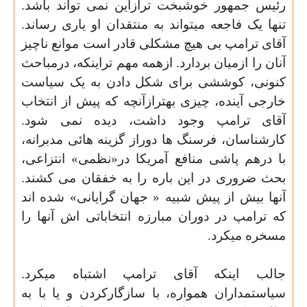
رئیس جمهور خوشبخت ترازاین نمی تواند باشد.
تنها یک فاجعه میتواند به منتقدان او یاری رساند.
آقای ترامپ بی هیچ مشکلی قادر است موانع ناچیز
آنان را ازمیان بردارد. ازهمه مهم تراینکه، درمباحث
کنونی، کوششی برای شکل دادن به یک سیاست
خارجی آینده، چیزی بهترازآنچه که پیش از انتخاب
آقای ترامپ وجود داشت، دیده نمی شود.
کارشناسان، فرسنگ ها دوراز گزینه هائی مدبرانه،
با درهم پاشی منافع آمریکا در«نظمی» انتزاعی،
بحث ضروری در این باره را به خفقان می کشند.
آنها بیش از پیش شبیه « جهان گرایانی» شده اند
که ترامپ در دوران مبارزه انتخاباتی اش آنها را
مسخره میکرد.
جالب اینکه آقای ترامپ اشتباه میکرد.
سیاستمداران همواره، با سازگارکردن و
یا با به