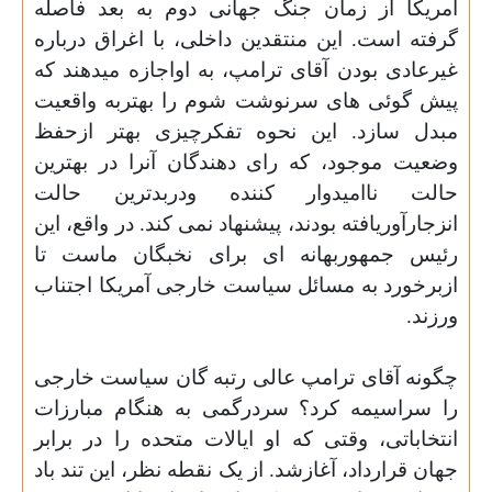
آمریکا از زمان جنگ جهانی دوم به بعد فاصله
گرفته است. این منتقدین داخلی، با اغراق درباره
غیرعادی بودن آقای ترامپ، به اواجازه میدهند که
پیش گوئی های سرنوشت شوم را بهتربه واقعیت
مبدل سازد. این نحوه تفکرچیزی بهتر ازحفظ
وضعیت موجود، که رای دهندگان آنرا در بهترین
حالت ناامیدوار کننده ودربدترین حالت
انزجارآوریافته بودند، پیشنهاد نمی کند. در واقع، این
رئیس جمهوربهانه ای برای نخبگان ماست تا
ازبرخورد به مسائل سیاست خارجی آمریکا اجتناب
ورزند.
چگونه آقای ترامپ عالی رتبه گان سیاست خارجی
را سراسیمه کرد؟ سردرگمی به هنگام مبارزات
انتخاباتی، وقتی که او ایالات متحده را در برابر
جهان قرارداد، آغازشد. از یک نقطه نظر، این تند باد