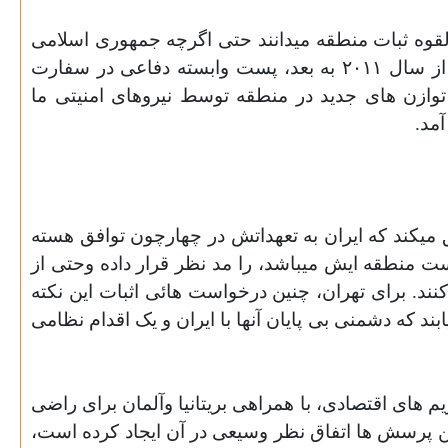
لقوه ثبات منطقه میدانند حتی اگرچه جمهوری اسلامی
دردسر زاست وپرونده قضائیش، بعنوان مثال سوء قصد به پادگان دراکار در سال ١٩٨٣ در لبنان، سنگین است. از سال ٢٠١١ به بعد، پست وابسته دفاعی در سفارت
وازن های جدید در منطقه توسط نیروهای امنیتی ما
مد.
ق میکند که ایران به تعهداتش در چهارچون توافق هسته
ست منطقه ایش میباشد، را مد نظر قرار داده وحتی از
نند. برای تهران، چنین درخواست هائی اثبات این نکته
د که دشمنی بی پایان آنها با ایران و
یک اقدام نظامی
م های اقتصادی، با همراهی بریتانیا وآلمان برای راضی
 این پرسش ها اتفاق نظر وسیعی در آن ایجاد کرده است،