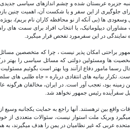
ه جزیره عربستان شده و چشم اندازهای سیاسی جدیدی بر
رای جلوگیری از این سفر و
یا شکست آن، اهمیت چنین بازدید
وسعودی ها (بی آنکه از نو محافظه کاران نام بریم)، بویژه 
شاوران دیپلوماتیک، یا انتخاب افراد برای سمت های راهب
 نمایندگی در این سفرمورد تفحص قرار میگیرد.
جمهور براحتی امکان پذیر نیست ، چرا که متخصصین مسائل
شخصیت ها ومسئولین دولتی که مسائل سیاسی را بهتر درک 
٢٠١۵ مخالف بوده ودرعین حال رسما مامور دفاع ازآنند ویا بهتر است بگوئ
ن زمینه بود، تعجب آور است. در ایران، مخالفان هرگونه عا
ل سفرآینده رئیس جمهور نخواهد شد.
وقات واقع بین ترهستند. آنها راجع به حمایت یکجانبه وسیع
ر میگیرد وبریک ملت استوار نیست، سئوالات متعددی از خو
حده عربی که غیر نظامیان در یمن را هدف میگیرند، به ه