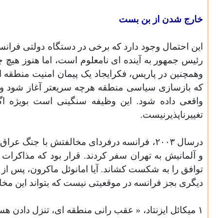
خارج شدن از بن بست
این احتمال وجود دارد که برخی در دستگاه دولتی فرانس
رئیس جمهور به آینده ای نامعلوم است، اما هنوز هیچ 
وهمچنین در پاریس، فکرایجاد یک پیمان امنیت منطقه
که بازسازی سیاسی منطقه هرچه سریعتر آغاز شود و
واقعی داده شود. این وظیفه سنگینی است بویژه اگ
تغییرناپذیرنیست.
درسال ٢٠٠٣، فرانسه درفردای مخالفتش با جنگ 
و
توافق را به شکست کشاند. آیا امانوئل ماکرون، پس از س
دیگری بجز فرانسه در موقعیتی نیست که بتواند این مخ
١ میکائل ایزنتاد، « عقب رانی منطقه ای، تنزل دادن هسته ای. سیاست راهبردی جامع برای ایرانی آشفته»،