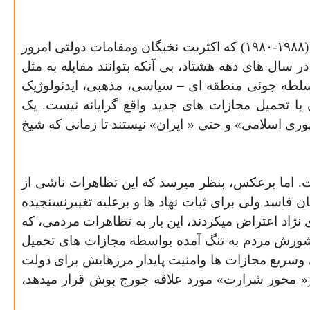
چگونه میشود تصور کرد که کهنه سربازان، نظامیان قدیمی، پاسداران انقلاب ویا شبه نظامیان جنگ ایران – عراق (١٩٨٨-١٩٨٠) که اکثریت نخبگان ومقامات دولتی امروز
 در سال
های دهه هشتاد، بی آنکه بتوانند مقابله به مثل
ازسلطه جوئی منطقه ای – سیاسی، مذهبی، ایدئولوژیک
با تحمیل مجازات های جدید واقع گرایانه نیست. یک
هوری اسلامی» و حتی « ایران» نیستند تا زمانی که شیخ
. اما برعکس، بنظر میرسد که این تظاهرات ناشی از
فاسد ولی برای ثبات نهاد ها و برعلیه تغییرنسنجیده
خاب مجدد احمدی نژاد اعتراض میکردند، این بار به تظاهرات مردمی، که
رشورش مردم به تنگ آمده بواسطه مجازات های تحمیل
 وسریع مجازات ها وامنیت پایدار مرزهایش برای دولت
ر« محور شرارت» مورد علاقه جورج بوش قرار میدهد،