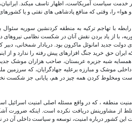
ن در خدمت سیاست آمریکاست
،
اظهار تاسف میکند. ایرانیان
 هوا» را، وقتی که منافع پادشاهی های نفتی و
یا کشورهای
ابطه با تهاجم ترکیه به منطقه کردنشین سوریه سئوال ب
یه، با از یاد بردن نقش آنان در شکست نظامی نیروهای دا
دولت جدید امانوئل ماکرون بود. دریادار شمخانی، دبیر ک
از ای
مسایه شبه جزیره عربستان، صاحب هزاران موشک جدید و
د داخلی موشک و
مبارزه برعلیه جهادگرایان، که سرزمین ملی
 است ومخلوط کردن همه چیز در هم
،
پایانی جز شکست نخوا
منیت منطقه ، که در واقع مسئله اصلی امنیت اسرائیل اس
غلط از مشاورینش دریافت نکرده است.
اینکه ضرورت آشکا
مات این کشور درباره امنیت، توسعه و سیاست داخلی آن در ن