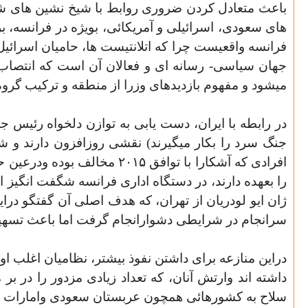
باعث متعادل کردن ضروری روابط با شیخ نشین های شب
های سعودی، اسرائیلی و آمریکائی، بویژه در فرانسه، ب
فرانسه واقعیست چرا که اتلانتیست ها، حامیان اسرائیل 
جهان سیاسی- رسانه ای و فعالان آن است که انتصاب م
میشود و مفهوم بازدیدهای وزرا از منطقه و
ترکیب گروه
در رابطه با ایران، دست یابی به توازن دلخواه رئیس 
جنگ سرد را بکار میگیرند) نقشی روزافزون دارند و 
افرادی که آشکارا با توافق 
ژان ایو لودریان از تهران، که هدف اصلی آن گفتگو درای
سرانجام در شرایطی دشوارانجام گرفت اما باعث تسهی
دراین منازعه برای داشتن نفوذ بیشتر، نظامیان اغلب ا
داشته اند وارتش آنان، که تعداد زیادی مزدور را در ب
سلاح به کشورهائی همچون عربستان سعودی وامارات مت