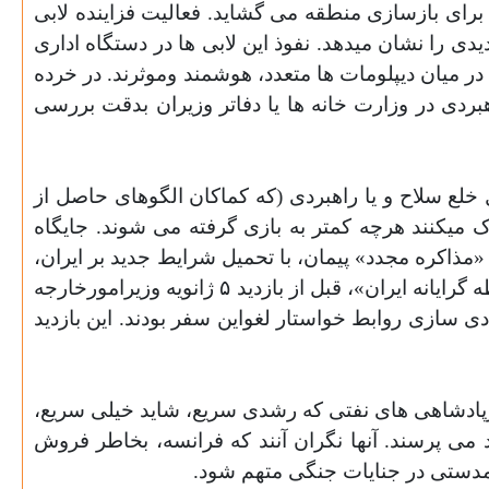
ای بازسازی منطقه می گشاید. فعالیت فزاینده لابی
ی را نشان میدهد. نفوذ این لابی ها در دستگاه اداری
در میان دیپلومات ها متعدد، هوشمند وموثرند. در خرده
ردی در وزارت خانه ها یا دفاتر وزیران بدقت بررسی
 خلع سلاح و
یا راهبردی (که کماکان الگوهای حاصل از
میکنند هرچه کمتر به بازی گرفته می شوند. جایگاه
یم مسئولیت «مذاکره مجدد» پیمان، با تحمیل شرایط جدید بر ایران،
را بعهده دارند، در دستگاه اداری فرانسه شگفت انگیز است. تکرار بیانیه های انتقادی درباره « جاه طلبی های سلطه گرایانه ایران»، قبل از بازدید ۵ ژانویه وزیرامورخارجه
دی سازی روابط خواستار لغواین سفر بودند. این بازدید
 ازپادشاهی های نفتی که رشدی سریع، شاید خیلی سریع،
د می پرسند. آنها نگران آنند که فرانسه، بخاطر فروش
مدستی در جنایات جنگی متهم شود.