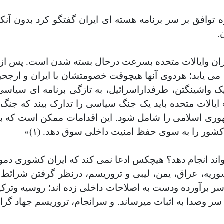
 توافق بر سر برنامه هسته ای ایران گفتگو کرد بدون آنک
.
یران وایالات متحده بسرعت درحال بسته شدن است. پس از ا
ابد؛ هردوی آنها هیچوقت خصومتشان با ایران و ارجحیت د
 واشینگتن، طرفداراسرائیل، به تازگی برنامه ای سیاسی 
 ایالات متحده باید یک جنگ سیاسی را تدارک بیند که جن
ی اسلامی را شامل شود. این اقدامات ممکن است که بقای رژ
کشور را به سوی حفظ امنیت داخلی سوق دهد. (١)»
اند انجام دهد؟ هیچکس ادعا نمی کند که ایران کشوری دمو
ریه، عراق، یمن، لیبی و تروریسم
،
درنظر گرفتن شرائط ج
برآورده ودست به اصلاحات داخلی زده اند؛ روسیه وترکیه د
 وصدا به اثبات میرساند. و سرانجام، تروریسم جهاد گرا،