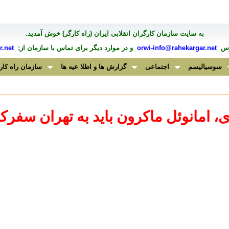
به سايت سازمان کارگران انقلابی ايران (راه کارگر) خوش آمديد.
درس
orwi-info@rahekargar.net
و در موارد ديگر برای تماس با سازمان از;
.net
سوسیالیسم
اجتماعی
گزارش ها و اطلا عیه ها
سازمان راه کار
ی، امانوئل ماکرون باید به تهران سفرکن