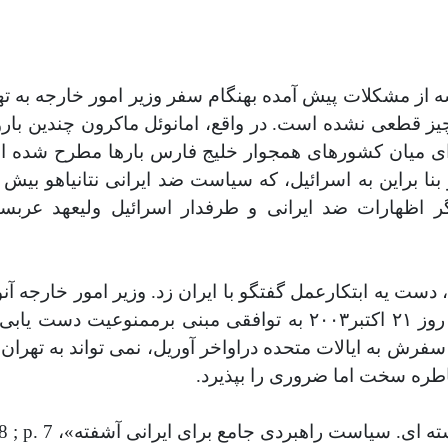
ه از مشکلات پیش آمده بهنگام سفر وزیر امور خارجه به ت
چیز قطعی نشده است. در واقع، امانوئل ماکرون چندین با
 ای میان کشورهای همجوار خلیج فارس بارها مطرح شده 
بنا براین به اسرائیل، که سیاست ضد ایرانی نتانیاهو بیش
ر اظهارات ضد ایرانی و
طرفدار اسرائیل ولیعهد عربست
عراق، دست یه ابتکارعمل گفتگو با ایران زد. وزیر امور خارجه آ
آلمانیش به تهران سفر کردند. قرار بود که مذاکرات روز ٢١ اکتبر٠٠٣
فرش به ایالات متحده دراواخر آوریل، نمی تواند به تهران 
اطره سخت اما ضروری را بپذیرد.
 ; p. 7