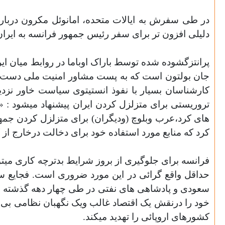
در طی سفرش به ایالات متحده، امانوئل مکرون درباره
دلیلی افزون تر برای سفر رئیس جمهور فرانسه به ایران
پرانتزگشوده شده توسط باراک اوباما در روابط میان ا
جان بولتون است که به پست مشاور امنیت ملی دست می ی
کارشناسان بسیار با
نفوذ انستیتوی سیاست خاور نزدیک
تروریستی برای متزلزل کردن ایران پیشنهاد میشود : «
های کرد،عرب وبلوچ (ودیگران) برای متزلزل کردن جمهور
کرد که منابع مورد استفاده خود برای دخالت درخارج از 
فرانسه برای جلوگیری از بروز شرایط بدترچه کاری میتو
حداقل واقع گرائی در این مورد ضروری است. فجایع سو
سعودی و پادشاهی های نفتی در طی چهار دهه گذشته سر 
خود را درنقش یک اقتصاد غالب ویک نگهبان نظامی بی سر
کشورهای اروپائی را تهدید میکند.