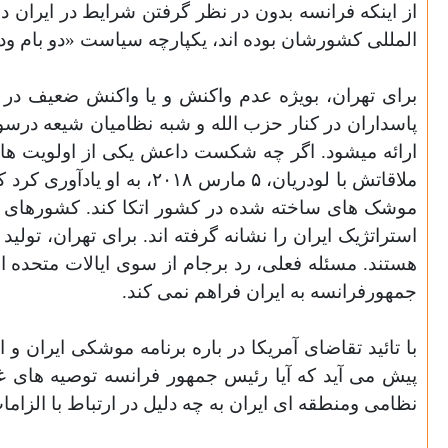
از اینکه فرانسه بدون در نظر گرفتن شرایط در ایرا
المللی کشورشان بوده اند، یکپارچه سیاست «دو بام ودو
برای تهران، بویژه عدم واکنش و
یا واکنش ضعیف در ر
پاسداران در کنار حزب الله و
شبه نظامیان شیعه درسور
ارائه میشود. اگر چه شکست داعش یکی از اولویت های 
ملاقاتش با لودریان، ۵ مارس ٢٠١٨، به او یادآوری کرد که ایران حق خرید جنگ افزارهای پیش رفته را ندارد و
موشک های ساخته شده در کشور اتکا کند. کشورهای ه
استراتژیک ایران را نشانه گرفته اند. برای تهران، تولی
هستند. مسئله فعلی، رد برجام از سوی ایالات متحده
جمهورفرانسه به ایران فراهم نمی کند.
با تائید تقاضای آمریکا در باره برنامه موشکی ایران و
ا
پیش می آید که آیا رئیس جمهور فرانسه توصیه های 
نظامی ومنطقه ای ایران به چه دلیل در ارتباط با الزا