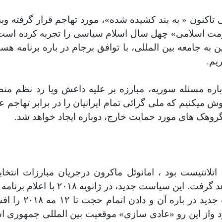
در سال ١٩٧٩، جمهوری اسلامی تاکنون « به بند کشیده شده»، مورد تهاجم ق
ت اسلامی» چهل سال اسلام سیاسی را تجربه کرده است. 
جامعه بین المللی، با توافق برجام در باره برنامه هسته
یم.
اره مسئله سوریه، مبارزه بر علیه داعش ویا رد نظم منط
گروهک های مورد حمایت خارج، دوباره ایجاد خواهد شد.
نتیست بود ، امانوئل ماکرون درجریان مبارزات انتخاب
فرانسوی» سیاستی « دوگل- میتراندی»
دید در باره آن و
دادن اتما
ایران پس از انقلاب سال ١٩٧٩ خواهد بود واز این رو «عادی سازی» موقعیت ب