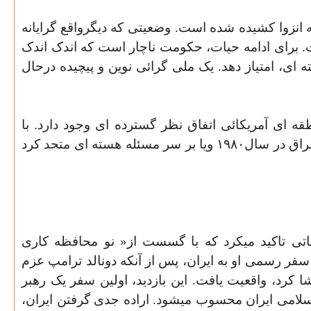
رار گرفته وبه انزوا کشیده شده است. وضعیتی که دیگرواقع گرایانه
برای ادامه حیات، حکومت ناچار است که اندک اندک
 ای، امتیاز دهد. یک ملی گرائی نوین و
پیچیده درحال
قه ای آمریکائی اتفاق نظر گسترده ای وجود دارد. با
برابرهم قراردادن یکسویه «حکومت» و « جامعه» فراموش میکنیم که ملی گرائی تمام ایرانیان را در برابر تهاجم عراق در سال١٩٨٠ ویا بر سر مسئله هسته ای متحد کرد
اتی تاکید میکرد که با گسست از« نو محافظه کاری
 را درپیش خواهد گرفت. این سیاست جدید، در ژانویه ٢٠١٨ با اعلام برنامه سفر رسمی او به ایران، پس از آنکه دونالد ترامپ عزم
م حجت تا ١٢ مه ٢٠١٨ را افشا کرد، واقعیت یافت. این بازدید، اولین سفر یک رهبر
ین المللی جمهوری اسلامی ایران محسوب میشود. اراده جدی گرفتن ایران،