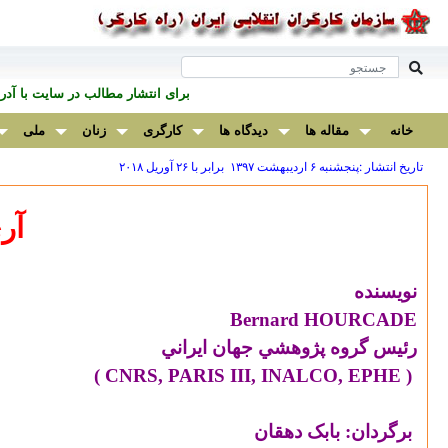
برای انتشار مطالب در سايت با آ
خانه
مقاله ها
دیدگاه ها
کارگری
زنان
ملی
تاریخ انتشار :پنجشنبه ۶ ارديبهشت ۱۳۹۷ برابر با ۲۶ آوريل ۲۰۱۸
آر
نويسنده
Bernard HOURCADE
رئيس گروه پژوهشي جهان ايراني
)
CNRS, PARIS III, INALCO, EPHE
(
برگردان: بابک دهقان