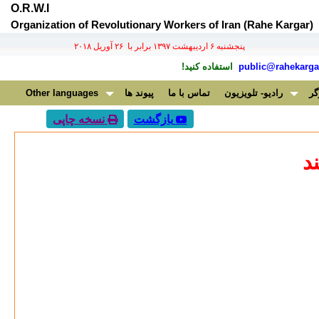
O.R.W.I
Organization of Revolutionary Workers of Iran (Rahe Kargar)
پنجشنبه ۶ ارديبهشت ۱۳۹۷ برابر با ۲۶ آوريل ۲۰۱۸
public@rahekargar
استفاده کنید!
گر
رادیو- تلویزیون
تماس با ما
پیوند ها
Other languages
بازگشت
نسخه چاپی
د