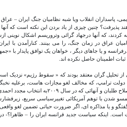
ند پذیرفت؟ چنین چیزی از یاد بردن این نکته است که آنها
 کردند، که آنها درجهاد گرائی وتروریسم اشکال نوینی 
ن عراق در زمان جنگ، را می بینند. کنارآمدن با ایران 
رفرانسه و
یا جاهای دیگر ، خواهان یک توافق پایدار با «جم
ثبات اطمینان حاصل نکرده اند.
ز تحلیل گران معتقد بودند که « سقوط رژیم» نزدیک است
دولت ترامپ، که مخالف لغو مجازات هاست، برعلیه نخبگان 
صلاح طلبان و
آنهائی که در سال ٢٠٠٩به انت
 همسو شدن با توهم آمریکائی تغییرسیاسی سریع، زیرفشا
فتگو و
یا مذاکره ای، اگر ضرورت حیاتی تضمین لغو واقعی
ت است. اینکه سیاست جدید فرانسه ایران را – ظاهرا؟- د