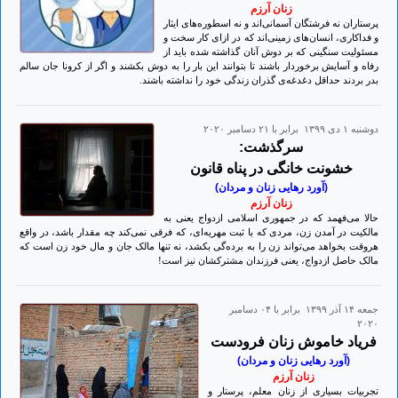
زنان آرزم
پرستاران نه فرشتگان آسمانی‌اند و نه اسطوره‌های ایثار
و فداکاری، انسان‌های زمینی‌اند که در ازای کار سخت و
مسئولیت سنگینی که بر دوش آنان گذاشته شده باید از
رفاه و آسایش برخوردار باشند تا بتوانند این بار را به‌ دوش بکشند و اگر از کرونا جان سالم
بدر بردند حداقل دغدغه‌ی گذران زندگی خود را نداشته باشند.
دوشنبه ۱ دی ۱۳۹۹ برابر با ۲۱ دسامبر ۲۰۲۰
سرگذشت:
خشونت خانگی در پناه قانون
(آورد رهایی زنان و مردان)
زنان آرزم
حالا می‌فهمد که در جمهوری اسلامی ازدواج یعنی به
مالکیت در آمدن زن، مردی که با ثبت مهریه‌ای، که فرقی نمی‌کند چه مقدار باشد، در واقع
هروقت بخواهد می‌تواند زن را به برده‌گی بکشد، نه تنها مالک جان و مال خود زن است که
مالک حاصل ازدواج، یعنی فرزندان مشترکشان نیز است!
جمعه ۱۴ آذر ۱۳۹۹ برابر با ۰۴ دسامبر
۲۰۲۰
فریاد خاموش زنان فرودست
(آورد رهایی زنان و مردان)
زنان آرزم
تجربیات بسیاری از زنان معلم، پرستار و