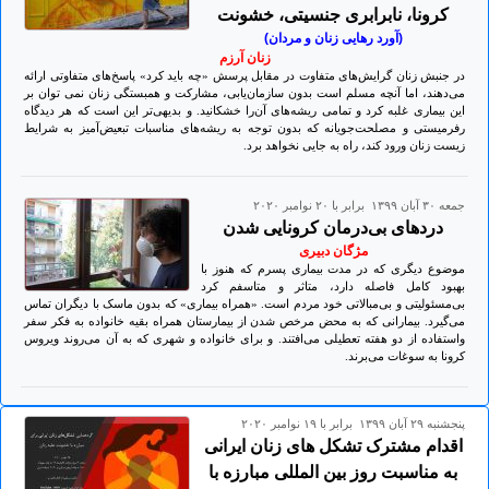
کرونا، نابرابری جنسیتی، خشونت
(آورد رهایی زنان و مردان)
زنان آرزم
در جنبش زنان گرایش‌های متفاوت در مقابل پرسش «چه باید کرد» پاسخ‌های متفاوتی ارائه
می‌دهند، اما آنچه مسلم است بدون سازمان‌یابی، مشارکت و همبستگی زنان نمی توان بر
این بیماری غلبه کرد و تمامی ریشه‌های آن‌را خشکانید. و بدیهی‌تر این است که هر دیدگاه
رفرمیستی و مصلحت‌جویانه که بدون توجه به ریشه‌های مناسبات تبعیض‌آمیز به شرایط
زیست زنان ورود کند، راه به جایی نخواهد برد.
جمعه ۳۰ آبان ۱۳۹۹ برابر با ۲۰ نوامبر ۲۰۲۰
دردهای بی‌درمان کرونایی شدن
مژگان دبیری
موضوع دیگری که در مدت بیماری پسرم که هنوز با
بهبود کامل فاصله دارد، متاثر و متاسفم کرد
بی‌مسئولیتی و بی‌مبالاتی خود مردم است. «همراه بیماری» که بدون ماسک با دیگران تماس
می‌گیرد. بیمارانی که به محض مرخص شدن از بیمارستان همراه بقیه خانواده به فکر سفر
واستفاده از دو هفته تعطیلی می‌افتند. و برای خانواده و شهری که به آن می‌روند ویروس
کرونا به سوغات می‌برند.
پنجشنبه ۲۹ آبان ۱۳۹۹ برابر با ۱۹ نوامبر ۲۰۲۰
اقدام مشترک تشکل های زنان ایرانی
به مناسبت روز بین المللی مبارزه با