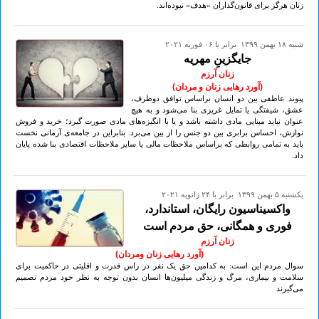
زنان هرگز برای قانون‌گذاران «هدف» نبوده‌اند.
شنبه ۱۸ بهمن ۱۳۹۹ برابر با ۰۶ فوريه ۲۰۲۱
جایگزینِ مهریه
زنان آرزم
(آورد رهایی زنان و مردان)
پیوند عاطفی بین دو انسان براساس توافق دوطرف،
عشق، شیفتگی یا تمایل غریزی بنا می‌شود و به هیچ
عنوان نباید مبنایی مادی داشته باشد و یا با انگیزه‌های مادی صورت گیرد؛ خرید و فروش
نوازش، احساس برابری بین دو جنس را از بین می‌برد. بنابراین در جامعه‌ی آرمانی نخست
باید به تمامی روابطی که براساس ملاحظات مالی یا سایر ملاحظات اقتصادی بنا شده پایان
داد.
يكشنبه ۵ بهمن ۱۳۹۹ برابر با ۲۴ ژانويه ۲۰۲۱
واکسیناسیون رایگان، استاندارد،
فوری و همگانی، حق مردم است
زنان آرزم
(آورد رهایی زنان ومردان)
سوال مردم این است: به کدامین حق یک نفر در راس قدرت و اقلیتی در حاکمیت برای
سلامت و بیماری، مرگ و زندگی میلیون‌ها انسان بدون توجه به نظر خود مردم تصمیم
می‌گیرند