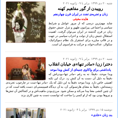
شنبه ۲۰ دی ۱۳۹۹ برابر با ۰۹ ژانويه ۲۰۲۱
روییدن از گور مفاهیم کهنه
زنان و تجربه‌ی تجدد در ایران قرن چهاردهم
هایده مغیثی
شاید مهم‌ترین درسی که از مرور عوامل و شرایط
سیاسی و اجتماعی پیرامون ظهور و تنزل جنبش حقوق
زنان در قرن گذشته در ایران می‌توان گرفت، اهمیت
استقلالِ جنبش زنان از دولت و احزاب سیاسی در جهت
و در قالبِ مبارزه برای استقرار یک نظام دموکراتیک،
سکولار، عدالت‌خواه، و حرکت به فراسوی آن است.
شنبه ۲۰ دی ۱۳۹۹ برابر با ۰۹ ژانويه ۲۰۲۱
دختر/ زن/ «مادر تنها»ی خیابان انقلاب
یادداشتی برای واکاوی جنبه‌ای از کنش ویدا موحد
ویدا موحد، دقیقاً، نه به رغم «مادر تنها»بودن‌اش که
دقیقاً به دلیل آن دست به آن کنش زد. درک این نکته
اهمیتی خاص دارد. ویدا موحد دقیقاً به این دلیل که یک «مادر تنها»ست در چارچوب تجربه‌ی
زیسته‌اش، دقیقاً به معنای هارتسوکی آن، به آن دیدگاه فمینیستی‌ای دست یافته است که در
آن چنین کنشی معنا پیدا می‌کند و ممکن شود. مرزی‌بودن ماهیت‌اش و در کشاکش آن تنش‌ها
و نیروها بودن بود که از او کسی را ساخت که توانست دست به چنین کاری بزند
دوشنبه ۱۵ دی ۱۳۹۹ برابر با ۰۴ ژانويه ۲۰۲۱
بند زنان «عادی»