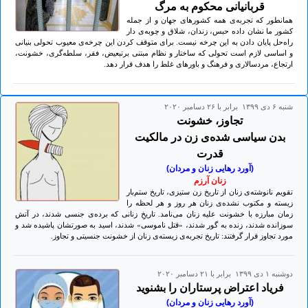
قربانیانی محکوم به مرگ
همانطور که تجربه‌ی همه کشورهای جهان و از جمله
کشور ما نشان داده حبس، زندان، شلاق و چوبه‌ی دار
راه‌حل پایان دادن به این چرخه نیست. برای متوقف کردن این چرخه‌ی معیوب تحولی بنیانی
و اساسی لازم است تحولی که ساختار‌ و نظام مبتنی برتبعیض، فقر، سلطه‌گری، خشونت،
ارتجاع، مردسالاری و فرهنگ و باورهای غلط را هدف قرار دهد.
شنبه ۶ دی ۱۳۹۹ برابر با ۲۶ دسامبر ۲۰۲۰
تجاوز، خشونت
بدن سیاسی شده‌ی زن در مالکیت
قدرت
(آورد رهایی زنان و مردان)
زنان آرزم
تقویم نانوشته‌ی زنان از تاریخ زن ستیزی، تاریخ ستم‌بار
زیسته و مکتوب نشده‌ی زنان هر روز و هر لحظه را
زمان مبارزه با خشونت علیه زنان می‌نامد. تاریخِ زنانی که برده‌ی جنسی شدند، در آتش
سوزانده شدند، زنده به گور شدند، «قتل ناموسی» شدند، اسید به صورتشان پاشیده شد و
مورد تجاوز قرار گرفتند: تاریخ تجربه‌ی زیسته‌ی زنان از خشونت جنسیتی و تجاوز.
دوشنبه ۱ دی ۱۳۹۹ برابر با ۲۱ دسامبر ۲۰۲۰
فریاد اعتراض پرستاران را بشنوید
(آورد رهایی زنان و مردان)