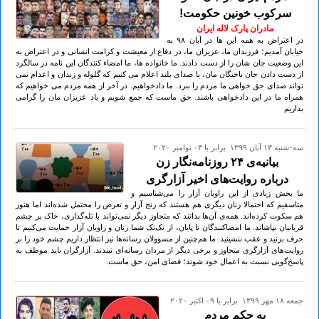
سرکوب خونین حکومت!
مادران پارک لاله ایران
در اعتراض به همه این ها در آبان ۹۸ به
خیابان آمدیم؛ فرزندان ما، عزیزان ما، در دفاع از معیشت و کرامت انسانی و در اعتراض به
این وضعیت جان شان را از دست دادند. ما خانواده ها، ما امضاء کنندگان این نامه در سالگرد
از دست دادن جان باختگان مان، با صدای بلند اعلام می کنیم که گلوله و زندان و اعدام نمی
تواند صدای حق خواهی ما مردم را ببرد. ما دادخواهیم. در آخر از همه مردم می خواهیم که
همراه ما در این دادخواهی باشند. حق ماست که جمع شویم و یاد عزیزان مان را گرامی
بداریم
سه-شنبه ۱۳ آبان ۱۳۹۹ برابر با ۰۳ نوامبر ۲۰۲۰
بیانیه‌ی ۲۴ روزنامه‌نگار زن
درباره روایت‌های اخیر آزارگری
ما بخش زیادی از این راویان آزار را می‌شناسیم و
متاسفیم که احتمالا زنان دیگری هم هستند که رنج آزار و تعرض را محتمل شده‌اند اما هنوز
هم سکوت کرده‌اند. همه‌ی آن‌ها بدانند که متجاوز دیگر نمی‌تواند با تله‌گذاری، خاک بر چشم‌
قربانیان بپاشاند. ما امضاکنندگان تا پایان، از تک‌تک شما زنان و راویان آزار حمایت می‌کنیم تا
حرف بزنید و عقب ننشینید. ما هم‌چنین از مسوولان رسانه‌ها نیز انتظار داریم چشم خود را بر
روایت‌های آزارگری متجاوز و برخی دیگر از مردان رسانه‌ای نبندند. آزارگران باید موظف به
پاسخ‌گویی نسبت به اعمال خود شوند؛ فضای امن، حق ماست.
جمعه ۱۸ مهر ۱۳۹۹ برابر با ۰۹ اکتبر ۲۰۲۰
به حکم مردم