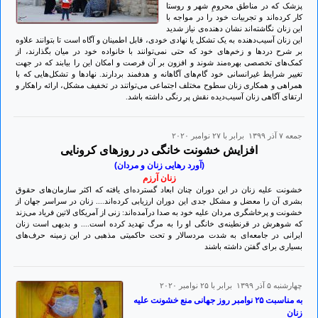
پزشک که در مناطق محرومِ شهر و روستا
کار کرده‌اند و تجربیات خود را در مواجه با
این زنان نگاشته‌اند نشان دهنده‌ی نیاز شدید
این زنان آسیب‌دهنده به یک تشکل یا نهادی خودی، قابل اطمینان و آگاه است تا بتوانند علاوه
بر شرح دردها و زخم‌های خود که حتی نمی‌توانند با خانواده‌ خود در میان بگذارند، از
کمک‌های تخصصی بهره‌مند شوند و افزون بر آن فرصت و امکان این را بیابند که در جهت
تغییر شرایط غیرانسانی خود گام‌های آگاهانه و هدفمند بردارند. نهادها و تشکل‌هایی که با
همراهی و همکاری زنان سطوح مختلف اجتماعی می‌تواتند در تخفیف مشکل، ارائه راهکار و
ارتقای آگاهی زنان آسیب‌دیده نقش پر رنگی داشته باشد.
جمعه ۷ آذر ۱۳۹۹ برابر با ۲۷ نوامبر ۲۰۲۰
افزایش خشونت خانگی در روزهای کرونایی
(آورد رهایی زنان و مردان)
زنان آرزم
خشونت علیه زنان در این دوران چنان ابعاد گسترده‌ای یافته که اکثر سازمان‌های حقوق
بشری آن را معضل و مشکل جدی این دوران ارزیابی کرده‌اند.... زنان در سراسر جهان از
خشونت و پرخاشگری مردان علیه خود به صدا درآمده‌اند: زنی از آمریکای لاتین فریاد می‌زند
که شوهرش در قرنطینه‌ی خانگی او را به مرگ تهدید کرده است.... و بدیهی است زنان
ایرانی در جامعه‌ای به شدت مردسالار و تحت حاکمیتی مذهبی در این زمینه حرف‌های
بسیاری برای گفتن داشته باشند
چهارشنبه ۵ آذر ۱۳۹۹ برابر با ۲۵ نوامبر ۲۰۲۰
به مناسبت ۲۵ نوامبر روز جهانی منع خشونت علیه
زنان