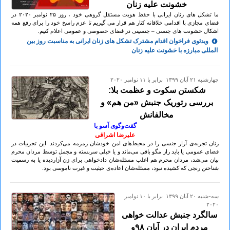
خشونت علیه زنان
ما تشکل های زنان ایرانی با حفظ هویت مستقل گروهی خود ، روز ۲۵ نوامبر ۲٠۲٠ در
فضای مجازی با اقدامی خلاقانه کنار هم قرار می گیریم تا عزم راسخ خود را برای رفع همه
اشکال خشونت های جنسی – جنسیتی در فضای خصوصی و عمومی اعلام کنیم.
ویدئوی فراخوان اقدام مشترک تشکل های زنان ایرانی به مناسبت روز بین
المللی مبارزه با خشونت علیه زنان
چهارشنبه ۲۱ آبان ۱۳۹۹ برابر با ۱۱ نوامبر ۲۰۲۰
شکستن سکوت و عظمت بلا:
بررسی رتوریک جنبش «من هم» و
مخالفانش
گفت‌وگوی آسو با
علیرضا اشراقی
زنان تجربه‌ی آزار جنسی را در محیط‌های امن خودشان زمزمه می‌کردند. این تجربیات در
فضای عمومی یا باید راز مگو باقی می‌ماند و یا خیلی سربسته و مجمل توسط مردان محرم
بیان می‌شد، مردان محرم هم اغلب مسئله‌شان دادخواهی برای زن آزاردیده یا به رسمیت
شناختن رنجی که کشیده نبود، مسئله‌شان اعاده‌ی حیثیت و غیرت ناموسی بود.
سه-شنبه ۲۰ آبان ۱۳۹۹ برابر با ۱۰ نوامبر
۲۰۲۰
سالگرد جنبش عدالت خواهی
مردم ایران در آبان ۹۸و