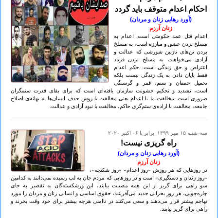
احکام اعدام متوقف باید گردد
(آورد رهایی زنان و مردان)
زنان آرزم
اعدام قتل عمد حکومتی است. اعدام به
مسلخ بردن عشق و مبارزه است، به مسلخ
بردن تن‌های نازنین شورشی که عدالت و
آزادی می‌خواهند، به مسلخ بردن فریاد
اعتراض و حق زندگی است. حکم اعدام
فقط پایان دادن به یک زندگی نیست بلکه
تحمیل خفقان و ستم، فقر و گرسنگی
است، تشدید و تحکیم خشونت سازمان یافته‌ای است که برای بقای قدرت ستمگران
ضروری است. مخالفت ما با اعدام یعنی مخالفت با روش حذف انسان‌ها به بهانه‌ی اصلاح
جامعه، مخالفت با اراده‌ی ستم‌گری حاکم، مخالفت با نبود آزادی و عدالت.
سه-شنبه ۱۵ مهر ۱۳۹۹ برابر با ۰۶ اکتبر ۲۰۲۰
راه گریزی نیست!
(آورد رهایی زنان و مردان)
زنان آرزم
در روزهایی که هر روزش «روز اعدام» «روز شکنجه»،
«روز زندان و دستگیری» است و در روزهایی که مردم جان به لب رسیده نمی‌دانند به کدامین
سو راهی برای گریز از این همه مصیبت بیابند، این ورشکسته‌گان به تقصیر به جای
چاره‌جویی، هر روز بحرانی جدید می‌آفرینند، حقوق اساسی و انسانی زنان و مردان را مورد
تهاجم بیشتر قرار می‌دهند و سعی می‌کنند در ناامنی هرچه بیشتر برای خود وقت بخرند و
راهی برای گریز بیابند.