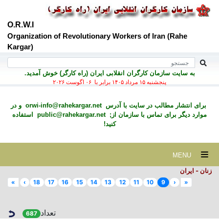
O.R.W.I
Organization of Revolutionary Workers of Iran (Rahe
Kargar)
به سايت سازمان کارگران انقلابی ايران (راه کارگر) خوش آمديد.
پنجشنبه ۱۵ مرداد ۱۴۰۵ برابر با ۰۶ اگوست ۲۰۲۶
برای انتشار مطالب در سايت با آدرس
orwi-info@rahekargar.net
و در
موارد ديگر برای تماس با سازمان از;
public@rahekargar.net
استفاده
کنید!
MENU
زنان - ایران
»
›
18
17
16
15
14
13
12
11
10
9
‹
«
تعداد
687