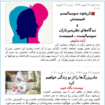
سه-شنبه ۲۸ بهمن ۱۳۹۹ برابر با ۱۶ فوريه
۲۰۲۱
تاريخچه سوسياليسم
فمينيستي
و
ديدگاه‌هاي نظريه‌پردازان
سوسياليست ـ فمينيست
آزاده شکوهی
زنان و جنبش زنان در تحولات سیاسی آتی
در ایران نقش مهمی خواهند داشت. نگرانی من از آن است رهبری این جنبش، پس از
رسیدن به هدف مشترک وضع پایه ای ترین قوانین برابری و عدالت جنسیتی، به دست آن
بخش از زنان بیافتد که مسله زنان را به "درصد سهم زنان از مدیریت کارخانجات و شرکتها" و
"در صد زنان در مدیریت بورس تهران" و... کاهش می‌دهند.
پنجشنبه ۲۳ بهمن ۱۳۹۹ برابر با ۱۱ فوريه ۲۰۲۱
مادربزرگ‌ها را از نو زندگی خواهیم
کرد
نویسنده: یگانه خویی
زندگی فقط در ظاهر امر تا سن مشخصی کشیده
می‌شود. مرگ اغلب زودتر رخ می‌دهد. نه چتر حمایت
قانون روی سر زنان است، نه سیاست‌های توانمندسازانه‌ی مناسب رو به گسترش. حتا در
زمینه‌های مطلوب نظام نیز، هیچ‌گونه سیاست پیشروانه‌ای در سطوح بالا به چشم‌ نمی‌خورد.