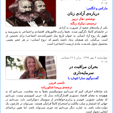
۲۰۱۸
مارکس و انگلس:
درباره‌ی آزادی زنان
نوشته‌ی: هال دریپر
ترجمه‌ی: نیکزاد زنگنه
یکی از پیامدهای صعود از ضرورت به آزادی
در جامعه‌ای کاملا دگرگون شده، دقیقا راندن فاکتورهای اقتصادی و اجتماعی به پس‌زمینه و
ظهور یک روح آزاد انسانی به عنوان تاریخ ساز (تعیین‌کننده‌ی اجتماعی) برای نخستین بار
است. بی‌گمان، باید همچنان به‌یاد داشته باشیم که «روح انسانی» در هر عصر معینی،
محصول تحول بلندمدت مادی (زیست-اجتماعی) است.
چهارشنبه ۴ مهر ۱۳۹۷ برابر با ۲۶ سپتامبر
۲۰۱۸
بحران مراقبت در
سرمایه‌داری
گفت‌وگوی سارا لئونارد با
نانسی فریزر
ترجمه‌ی پریسا شکورزاده
باید صادقانه اعتراف کنیم که نمی‌دانیم سوسیالیسم دقیقاً به چه معناست. می‌دانیم که به
هیچ‌وجه به معنای اقتصاد دستوری اقتدارگرایانه، مدل تک- حزبی کمونیسم نیست. می‌دانیم
که معنایی عمیق‌تر، قوی‌تر و برابری‌خواهانه‌تر از سوسیال دموکراسی دارد. می‌دانیم در
جهانی که استثمار و سلب مالکیت و استخراج کاملاً فراملّی هستند، نمی‌تواند در چارچوب یک
دولت-ملت باشد. به عبارت دیگر می‌دانیم چه چیزی نمی‌تواند باشد، اما تعیین برنامه‌ای
ایجابی دشوار است.