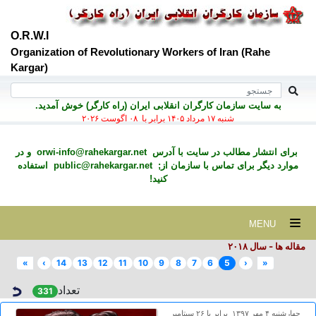
O.R.W.I
Organization of Revolutionary Workers of Iran (Rahe
Kargar)
به سايت سازمان کارگران انقلابی ايران (راه کارگر) خوش آمديد.
شنبه ۱۷ مرداد ۱۴۰۵ برابر با ۰۸ اگوست ۲۰۲۶
برای انتشار مطالب در سايت با آدرس
orwi-info@rahekargar.net
و در
موارد ديگر برای تماس با سازمان از;
public@rahekargar.net
استفاده
کنید!
MENU
مقاله ها - سال ۲٠۱۸
»
›
14
13
12
11
10
9
8
7
6
5
‹
«
تعداد
331
چهارشنبه ۴ مهر ۱۳۹۷ برابر با ۲۶ سپتامبر