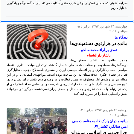
شرایط کنونی که منحنی تفکر از نوعی شیب منفی حکایت می‌کند نیاز به گفت‌وگو و یادگیری
متقابل داریم.
چهارشنبه ۱۴ شهريور ۱۳۹۷ برابر با ۰۵
سپتامبر ۲۰۱۸
دیدگاه ها
مانده در هزارتوی دسته‌‌بندی‌‌ها
نقدی بر آراء محمد مالجو
یاشار دارالشفاء
محمد مالجو به اعتبار سخنرانی‌‌ها،
درسگفتارها، مصاحبه‌ها و مقالات متعدد طی 9 سال گذشته در تحلیل مباحث نظری اقتصاد
سیاسی، مسائل کارگری و نیز اقتصاد سیاسی ایران از منظری باصطلاح «چپ»، تحلیل‌گری
فعال در فضای فکری علاقه‌‌مندان به این مباحث بوده است. مواجهه‌‌ی انتقادی با او در این
مقاله نیز در وهله‌‌ی اول معطوف به همین فعالیت و در وهله‌‌ی دوم تلاش برای نشان دادن
نتایج سیاسی راست‌‌گرایانه‌‌ای است که از تحلیل‌‌های نادرست و در اساس محافظه‌‌کارانه‌‌ی او
(چه در ارتباط با مباحث نظری و چه مسائل جامعه‌‌ی ایران) سرچشمه می‌‌گیرند و می‌‌توانند
نقش راهنمایی غلط را در مبارزه ایفا کنند.
دوشنبه ۱۲ شهريور ۱۳۹۷ برابر با ۰۳
سپتامبر ۲۰۱۸
بیانیه مادران پارک لاله به مناسبت سی
امین سالگرد کشتار ۶۷
چرا جمهوری اسلامی می‌تواند