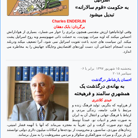
به حکومت «قوم سالارانه»
تبدیل میشود
Charles ENDERLIN
برگردان: بابک دهقان
وقتی او(نتانیاهو) ارزش مقدسی همچون برابری را خوار می شمارد، بسیاری از هوادارانش
احساس میکنند که اوبه میراث یهودیت، به خصلت ذاتی صهیونیسم وبه روح اسرائیل پشت
میکند. این سیاست های جدید باعث تقویت اسرائیل نمی شود، آنرا تضعیف میکند ودربلند
مدت انسجام اجتماعی آن، دست آوردهای اقتصادیش وجایگاه جهانیش را به مخاطره می
اندازد.
پنجشنبه ۱۵ شهريور ۱۳۹۷ برابر با ۰۶
سپتامبر ۲۰۱۸
احسان یارشاطر درگذشت
به بهانه‌ی درگذشت یک
همشهریِ سالمند و فرهیخته
عبدی کلانتری
از هرزاویه که بنگریم، تولید فرهنگ زنده و
مرتبط با قلب جامعه، زندگی مردم، و
ارتباط با فرهنگ جهانی و انتقال آن به ایران
به صورت شعر و ادبیات نو، عمدتاً توسط
گروه دوم صورت گرفت و این تقریباً به معجزه می‌ماند که آنها با آنهمه فشار امنیتی،
زندان‌های موردی، سانسور، و محرومیت از بودجه‌ها و امکانات میلیون دلاری دولتی توانستند
این بار بزرگ و میراث منورالفکریِ سکولار و مردمیِ مشروطیت را به منزل برسانند.