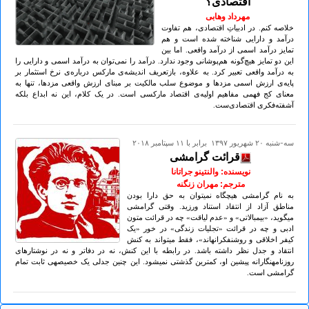
اقتصادی؟
مهرداد وهابی
خلاصه کنم. در ادبیاتِ اقتصادی، هم تفاوت
درآمد و دارایی شناخته شده است و هم
تمایز درآمد اسمی از درآمد واقعی. اما بین
این دو تمایز هیچ‌گونه هم‌پوشانی وجود ندارد. درآمد را نمی‌توان به درآمد اسمی و دارایی را
به درآمد واقعی تعبیر کرد. به علاوه، بازتعریف اندیشه‌ی مارکس درباره‌ی نرخ استثمار بر
پایه‌ی ارزش اسمی مزدها و موضوع سلب مالکیت بر مبنای ارزش واقعی مزدها، تنها به
معنای کج فهمی مفاهیم اولیه‌ی اقتصاد مارکسی است. در یک کلام، این نه ابداع بلکه
آشفته‌فکری اقتصادی‌ست.
سه-شنبه ۲۰ شهريور ۱۳۹۷ برابر با ۱۱ سپتامبر ۲۰۱۸
قرائت گرامشی
نویسنده: والنتینو جراتانا
مترجم: مهران زنگنه
به نام گرامشی هیچگاه نمی‏توان به حق دارا بودن
مناطق آزاد از انتقاد استناد ورزید. وقتی گرامشی
می‏گوید، «بی‏مبالاتی» و «عدم لیاقت» چه در قرائت متون
ادبی و چه در قرائت «تجلیات زندگی» در خور «یک
کیفر اخلاقی و روشنفکرانه‏اند»، فقط می‏تواند به کنش
انتقاد و جدل نظر داشته باشد. در رابطه با این کنش، نه در دفاتر و نه در نوشتارهای
روزنامه‏نگارانه پیشین او، کمترین گذشتی نمی‏شود. این چنین جدلی یک خصیصه‏ی ثابت تمام
گرامشی است.