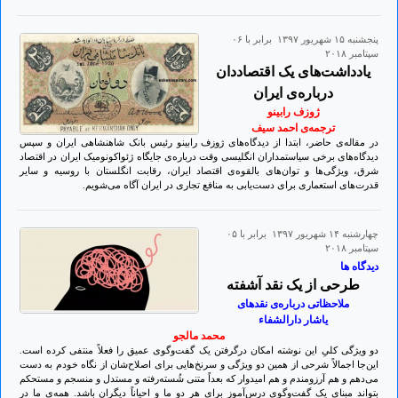
پنجشنبه ۱۵ شهريور ۱۳۹۷ برابر با ۰۶
سپتامبر ۲۰۱۸
یادداشت‌های یک اقتصاددان
درباره‌ی ایران
ژوزف رابینو
ترجمه‌‌ی احمد سیف
در مقاله‌ی حاضر، ابتدا از دیدگاه‌های ژوزف رابینو رئیس بانک شاهنشاهی ایران و سپس
دیدگاه‌های برخی سیاستمداران انگلیسی وقت درباره‌ی جایگاه ژئواکونومیک ایران در اقتصاد
شرق، ویژگی‌ها و توان‌های بالقوه‌ی اقتصاد ایران، ‌رقابت انگلستان با روسیه و سایر
قدرت‌های استعماری برای دست‌یابی به منافع تجاری در ایران آگاه می‌شویم.
چهارشنبه ۱۴ شهريور ۱۳۹۷ برابر با ۰۵
سپتامبر ۲۰۱۸
دیدگاه ها
طرحی از یک نقد آشفته
ملاحظاتی درباره‌ی نقدهای
یاشار دارالشفاء
محمد مالجو
دو ویژگی کلیِ این نوشته امکان درگرفتن یک گفت‌وگوی عمیق را فعلاً منتفی کرده است.
این‌جا اجمالاً شرحی از همین دو ویژگی و سرنخ‌هایی برای اصلاح‌شان از نگاه خودم به دست
می‌دهم و هم آرزومندم و هم امیدوار که بعداً متنی شُسته‌رفته و مستدل و منسجم و مستحکم
بتواند مبنای یک گفت‌وگوی درس‌آموز برای هر دوِ ما و احیاناً دیگران باشد. همه‌ی ما در