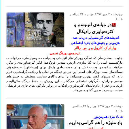
چهارشنبه ۴ مهر ۱۳۹۷ برابر با ۲۶ سپتامبر
۲۰۱۸
در میانه‌ی لنینیسم و
کثرت‌باوری رادیکال
اندیشه‌های گرامشیایی درباب ضد-
هژمونی و جنبش‌های جدید اجتماعی
ویلیام ک. کارول و ر. س. راتْنر
ترجمه‌ی بهرنگ نجمی
چکیده: به‌همان‌سان که تصلّبِ روی‌کردهای لنینیستی به سیاست سوسیالیستی، می‌توانست
مارکسیسم آیینی را به یک سازه‌ی تاریخیِ مقدس فروکاهد؛ انکار کثرت‌باورانه‌ی رادیکالِ
هرگونه شالوده‌ی وحدت‌بخش و از حیث مادی پایدارْ برای [برساختن] ضد-هژمونی
مسأله‌ساز است. ویژگی‌های اصلی این هر دو دیدگاه در تقابل با ره‌یافت گرامشیایی قرار
دارد، که می‌توان گفت بهترین چشم‌انداز را برای واکاوی سیاست معطوف به جنبش‌های
معاصر و راه‌بُرد دگرگونی اجتماعی می‌گشاید. این روی‌کرد با حفظ دیدگاه ماتریالیسم
تاریخی، و حَذر از دام‌چاله‌های کثرت‌باوریِ رادیکال، در برابر دگرگونی‌های جاری در فرهنگ،
سیاست و سرمایه‌داری گشوده می‌ماند.
دوشنبه ۲ مهر ۱۳۹۷ برابر با ۲۴ سپتامبر
۲۰۱۸
به یاد بیژن هیرمن‌پور
یادِ منیژه را هم گرامی بداریم
ناصر زراعتی