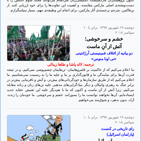
اكنون پژوهشگران ماركسیست انگلیسی‌زبان سرانجام می‌توانند مجلد سوم انگلس را با
دست‌نوشته‌ی اصلی ماركس مقایسه، و اهمیت این تفاوت‌ها را برای خود ارزیابی كنند. از
بن‌فاكس، مترجم برجسته‌ی آثار ماركس، برای انجام این وظیفه‌ی مهم، بسیار سپاسگزارم.
دوشنبه ۱۹ شهريور ۱۳۹۷ برابر با ۱۰
سپتامبر ۲۰۱۸
خشم و سرخوشی؛
آتش از آنِ ماست
دو بیانیه از ائتلاف فمینیستی آرژانتینی
«نی اونا منوس»
ترجمه: لاله پاشا و طاها زینالی
ما اعلام می‌کنیم که از حاکمیت بر قلمروهایمان- تن‌هایمان چشم‌پوشی نمی‌کنیم، و در نتیجه
قدرت آن‌ها برای نمایندگی ما و قانون‌گذاری بر ما و علیه ما را به رسمیت نمی‌شناسیم. ما
اعلام می‌کنیم که از طریق سازمان‌ها و خودگردانی‌های بیش‌تر، و آتش و نافرمانی بیش‌تر در
برابر جنگ به رهبری واتیکان و دیگر بنیاد‌گرایی‌های مذهبی علیه تن‌های زنان و زنانه مقابله
می‌کنیم. زیرا آتش از آنِ ماست و اکنون که ما با هم‌دیگر علیه این تفتیش عقاید جدید
ایستاده‌ایم، آن‌ها نخواهند توانست ما را بسوزانند. خشم و سرخوشی. ما خودمان را زنده،
آزاد، بدون بدهی، و شوق‌مند می‌خواهیم.
دوشنبه ۱۹ شهريور ۱۳۹۷ برابر با ۱۰
سپتامبر ۲۰۱۸
رای تاریخی در کنست
(پارلمان اسرائیل)
اسرائیل