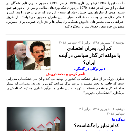
داشت (فِمِنیا 1987؛ فیخو این ناری 1994؛ فیشر 1999). همچون مادران ناپدیدشدگان در
شیلی و آرژانتین که در دهه‌ی 1970 در دوران دیکتاتوری‌های نظامی و پس از آن دور هم جمع
شدند، هدف از سازمان‌دهی جنبش «مادران شنبه» این بود که عزیزان‌ خود را پیدا کنند و
عاملان جنایت‌ها را به دست عدالت بسپارند. این مادران همچنین می‌خواستند از طریق
اعتراضاتی مثل تحصن‌های خاموش هفتگی، راه‌پیمایی‌ها و عزاداری عمومی برای مقتولین/
مفقودینِ خود نقض حقوق بشر را محکوم کنند.
دوشنبه ۱۲ شهريور ۱۳۹۷ برابر با ۰۳ سپتامبر ۲۰۱۸
کم آبی، بحران اقتصادی
یا مولفه اثر گذار سیاسی در آینده
ایران؟
دلبر توکلی در گفتگو با
ناصر کرمی و محمد درویش
خطری بزرگ تر از خطر خشکسالی کشور را تهدید می کند و آن هم خشکسالی مدیرانی
است که حاضر به تغییر نیستند و درایت درک شرایط کنونی را ندارند؛ مدیرانی که بسیار
محافظه کار و متحجر هستند. با توجه به این ماجرا ما درگیر خطری هستیم که نامش را
می‌گذارم “خشکسالی مدیریتی”.
دوشنبه ۱۲ شهريور ۱۳۹۷ برابر با ۰۳
سپتامبر ۲۰۱۸
دیدگاه ها
کدام تمایز راه‌گشاست؟