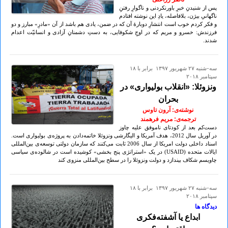
پس از شنیدنِ خبرِ باورنکردنی و ناگوارِ رفتنِ
ناگهانیِ بیژن، بلافاصله، یادِ این نوشته افتادم
و فکر کردم خوب است انتشارِ دوبارۀ آن که در ضمن، یادی هم باشد از آن «مادرِ» مبارز و دو
فرزندش: خسرو و مریم که در اوجِ شکوفایی، به دستِ دشمنانِ آزادی و انسانیّت اعدام
شدند.
سه-شنبه ۲۷ شهريور ۱۳۹۷ برابر با ۱۸
سپتامبر ۲۰۱۸
ونزوئلا: «انقلاب بولیواری» در
بحران
نوشته‌ی: آرون تاوس
ترجمه‌ی: مریم فرهمند
دست‌کم بعد از کودتای ناموفق علیه چاوز
در آوریل سال 2012، هدف آمریکا و الیگارشی ونزوئلا خاتمه‌دادن به پروژه‌ی بولیواری است.
اسناد داخلی دولت امریکا از سال 2006 ثابت می‌کنند که سازمان دولتی توسعه‌ی بین‌المللی
ایالات متحده (USAID) در یک «استراتژی پنج بخشی» کوشیده است در شالوده‌ی سیاسی
چاویسم شکاف بیندازد و دولت ونزوئلا را در سطح بین‌المللی منزوی کند
سه-شنبه ۲۷ شهريور ۱۳۹۷ برابر با ۱۸
سپتامبر ۲۰۱۸
دیدگاه ها
ابداع یا آشفته‌‌فکری