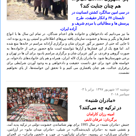
هم چنان جنایت کند؟
در سی امین سالگرد کشتن انسانیت در
تابستان ۶۷ و انکار حقیقت، طرح
پرسش ها و مطالباتی با مردم شریف و
آزاده ایران،
ما نیز می‌دانیم که دادخواهان و خانواده های اعدام شدگان، در تمام این سال ها با انواع
فشارها و بگیر و ببندها و خشونت سازمان یافته نیروهای اطلاعاتی و امنیتی رو به رو بوده اند،
تا جایی که حتی از حضور بر گور عزیزان شان و برگزاری آزادانه مراسم در خانه‌ها منع شده
اند. اما هیچ یک از این فشارها و آزارها نتوانسته است مانع حضور برخی از خانواده‌ها به
صورت گروهی و فردی، بر گور عزیزان شان و برگزاری مراسم یادبود برای آن ها در تهران و
برخی شهرستان‌ها شود. ما مادران پارک لاله ایران، همراه و هم پای خانواده‌های دادخواه، بر
خواسته های خود برای حق دانست حقیقت و دادخواهی و به وجود آوردن شرایطی برای
برقراری عدالت، هم چنان پافشاری می کنیم و تا تحقق این خواسته‌ها، از پای نخواهیم
نشست.
دوشنبه ۱۲ شهريور ۱۳۹۷ برابر با ۰۳
سپتامبر ۲۰۱۸
«مادران شنبه»
در ترکیه چه می‌کنند؟
امینه رزان کارامان
برگردان: عرفان ثابتی
جنبش «مادران شنبه» در سال 1995 برای بهتر شناساندن خشونت دولتی در ترکیه پدید آمد،
و نقشی شبیه به «مادران ناپدیدشدگان» در شیلی، «مادران میدان مایو» در آرژانتین،
«مادران سربازان» در روسیه، «مادران تیان‌آنمِن» در چین، و «انجمن مادران» در الجزایر