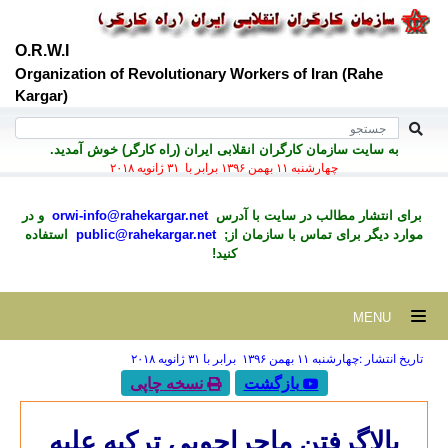
O.R.W.I
Organization of Revolutionary Workers of Iran (Rahe
Kargar)
به سايت سازمان کارگران انقلابی ايران (راه کارگر) خوش آمديد.
چهارشنبه ۱۱ بهمن ۱۳۹۶ برابر با ۳۱ ژانويه ۲۰۱۸
برای انتشار مطالب در سايت با آدرس
orwi-info@rahekargar.net
و در
موارد ديگر برای تماس با سازمان از;
public@rahekargar.net
استفاده
کنید!
MENU
تاریخ انتشار :چهارشنبه ۱۱ بهمن ۱۳۹۶ برابر با ۳۱ ژانويه ۲۰۱۸
بازگشت
نسخه چاپی
بالاگرفتن ماجراجويي ترکيه عليه