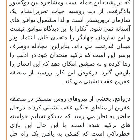
که در پشت اين حمله است ومشاجره بين دوکشور
بالاگرفت. از ديد روسيه حيات تحريرالشام يک
سازمان تروريستي است و لذا مشمول توافق هاي
آستانه نمي شود. آنکارا با اين ديدگاه موافق نيست
و اين سازمان جهادگر را متحدي قابل اعتماد ودر
ميدان قدرتمند مي داند. بنابراين، مجادله دوطرف
برسر اين است که ترکيه متحدان خود در ادلب را
رها کرده و به دمشق امکان دهد که اين استان را
بازپس گيرد. درعوض اين کار، روسيه از منطقه
عفرين عقب نشيني مي کند.
درواقع، بخشي از نيروهاي روس مستقر در منطقه
عفرين از مناطق جنگي عقب نشيني کردند. درحال
حاضر به نظر مي رسد که مسکو تسليم خواسته
هاي ترکيه شده است. با اين حال اين بازي
خطرناکي است که کمکي به يافتن يک راه حل