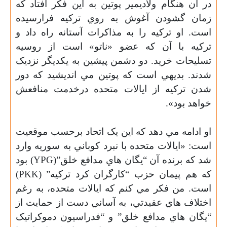
در آن هنگام ولاديمير پوتين به اين فکر افتاد که
زمان گشودن آغوش به روي ترکيه فرارسيده
است. او ترکيه را به مذاکرات آستانه راه داد و
ترکيه با آن که عضو «ناتو» است از روسيه
تسليحات خريد. دو دشمن پيشين به يکديگر نزديک
شدند. بديهي است که پوتين مي انديشيد که دور
شدن ترکيه از ايالات متحده درخدمت منافعش
خواهد بود».
او ادامه مي دهد که اين يک اتحاد برحسب موقعيت
است: «ايالات متحده با نبرد کوباني به سوريه وارد
شد که برنده آن “يگان هاي مدافع خلق”(
YPG
) بود
که هم پيمان حزب “کارگران کرد ترکيه” (
PKK
)
است. من فکر مي کنم که ايالات متحده، به رغم
اختلاف هاي عقيدتي، به آساني دست از حمايت از
“يگان هاي مدافع خلق” و “فدراسيون دموکراتيک