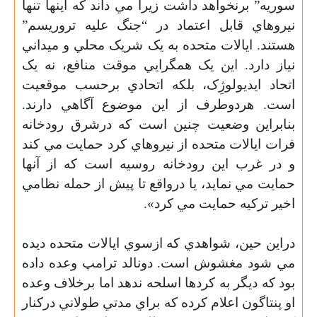
سوريه” برنخواهد داشت زيرا مي داند که اينها تنها
نيروهاي قابل اعتماد در “جنگ عليه تروريسم”
هستند. ايالات متحده به يک شريک محلي و ميداني
نياز دارد. اين يک همگرايي موقت منافع، نه يک
اتحاد ايديولوژِک، بلکه اتحادي برحسب موقعيت
است. هردوطرف از اين موضوع آگاهي دارند.
بنابراين وضعيت چنين است که درشرق رودخانه
فرات ايالات متحده از نيروهاي کرد حمايت مي کند
و در غرب اين رودخانه روسيه است که از آنها
حمايت مي نمايد، يا درواقع تا پيش از حمله نظامي
اخير ترکيه حمايت مي کرد».
دراين حين، شواهدي که ازسوي ايالات متحده ديده
مي شود مغشوش است. دونالد ترامپ وعده داده
بود که ديگر به کردها اسلحه ندهد اما برخلاف وعده
او پنتاگون اعلام کرده که براي مدتي طولاني درکنار