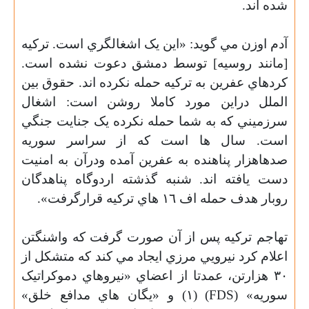
شده اند.
آدم اوزن مي گويد: «اين يک اشغالگري است. ترکيه
[مانند روسيه] توسط دمشق دعوت نشده است.
کردهاي عفرين به ترکيه حمله نکرده اند. حقوق بين
الملل دراين مورد کاملا روشن است: اشغال
سرزميني که به شما حمله نکرده يک جنايت جنگي
است. سال ها است که از سراسر سوريه
صدهاهزار پناهنده به عفرين آمده ودرآن به امنيت
دست يافته اند. شنبه گذشته اردوگاه پناهدگان
روبار هدف حمله اف ١٦ هاي ترکيه قرارگرفت».
تهاجم ترکيه پس از آن صورت گرفت که واشنگتن
اعلام کرد نيرويي مرزي ايجاد مي کند که متشکل از
٣٠ هزارتن، عمدتا از اعضاي «نيروهاي دموکراتيک
سوريه» (
FDS
) (١) و «يگان هاي مدافع خلق»