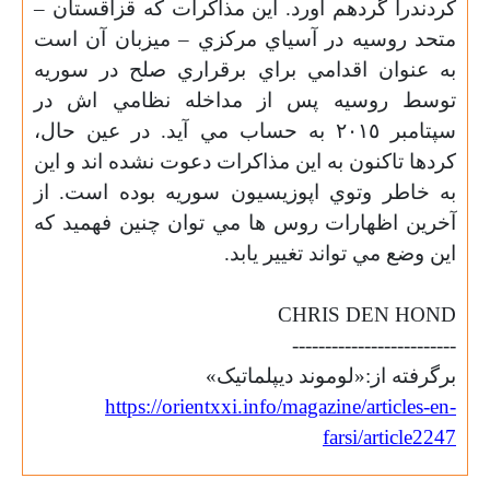
کردندرا گردهم آورد. اين مذاکرات که قزاقستان –
متحد روسيه در آسياي مرکزي – ميزبان آن است
به عنوان اقدامي براي برقراري صلح در سوريه
توسط روسيه پس از مداخله نظامي اش در
سپتامبر ٢٠١٥ به حساب مي آيد. در عين حال،
کردها تاکنون به اين مذاکرات دعوت نشده اند و اين
به خاطر وتوي اپوزيسيون سوريه بوده است. از
آخرين اظهارات روس ها مي توان چنين فهميد که
اين وضع مي تواند تغيير يابد.
CHRIS DEN HOND
-------------------------
برگرفته از:«لوموند دیپلماتیک»
https://orientxxi.info/magazine/articles-en-
farsi/article2247