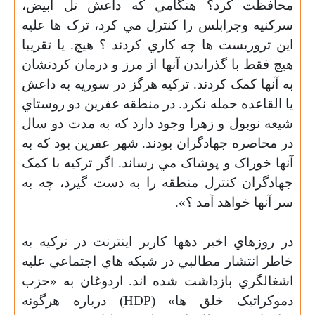
محافظت کرد؟ هنگامي که داعش تل ابيض،
سرکنيه وجرابلس را کنترل مي کرد، ترک ها عليه
اين تروريست ها چه کاري کردند ؟ هيچ. يا تقريبا
هيچ فقط با گذراندن آنها از مرز و درمان کردنشان
به آنها کمک کردند. ترکيه هرگز در سوريه به داعش
يا القاعده حمله نکرد. در منطقه عفرين دو روستاي
شيعه نوبول و زهرا وجود دارد که به مدت دو سال
در محاصره جهادگران بودند. شهر عفرين بود که به
آنها خوراک و پوشاک مي رساند. اگر ترکيه با کمک
جهادگران کنترل منطقه را به دست گيرد، چه به
سر آنها خواهد آمد ؟».
در روزهاي اخير دهها کاربر اينترنت در ترکيه به
خاطر انتشار مطالبي در شبکه هاي اجتماعي عليه
اشغالگري بازداشت شده اند. اردوغان به «حزب
دموکراتيک خلق ها» (
HDP
) درباره هرگونه