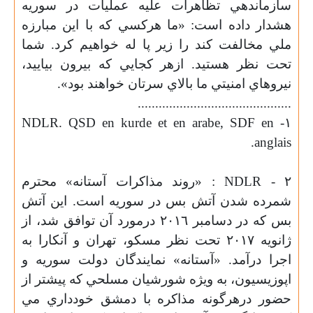
سازماندهي تظاهرات عليه عمليات در سوريه
هشدار داده است: «ما هرکسي که با اين مبارزه
ملي مخالفت کند را زير پا له خواهيم کرد. شما
تحت نظر هستيد. ازهر کجايي که بيرون بياييد،
نيروهاي امنيتي ما بالاي سرتان خواهند بود».
............................................
NDLR. QSD en
kurde
et en
arabe
, SDF en
١-
.
anglais
٢ -
NDLR
: «روند مذاکرات آستانه» محترم
شمرده شدن آتش بس در سوريه است. اين آتش
بس که در دسامبر ٢٠١٦ درمورد آن توافق شد، از
ژانويه ٢٠١٧ تحت نظر مسکو، تهران و آنکارا به
اجرا درآمد. «آستانه» نمايندگان دولت سوريه و
اپوزيسيون، به ويژه شورشيان مسلحي که پيشتر از
حضور درهرگونه مذاکره با دمشق خودداري مي