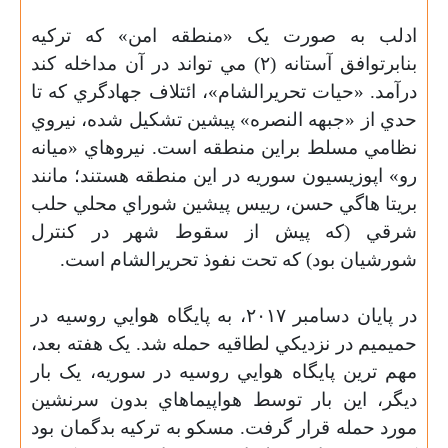
ادلب به صورت يک «منطقه امن» که ترکيه
بنابرتوافق آستانه (٢) مي تواند در آن مداخله کند
درآمد. «حيات تحريرالشام»، ائتلاف جهادگري که تا
حدي از «جبهه النصره» پيشين تشکيل شده، نيروي
نظامي مسلط براين منطقه است. نيروهاي «ميانه
رو» اپوزيسيون سوريه در اين منطقه هستند؛ مانند
بريتا هاگي حسن، رييس پيشين شوراي محلي حلب
شرقي (که پيش از سقوط شهر در کنترل
شورشيان بود) که تحت نفوذ تحريرالشام است.
در پايان دسامبر ٢٠١٧، به پايگاه هوايي روسيه در
حميميم در نزديکي لطاقيه حمله شد. يک هفته بعد،
مهم ترين پايگاه هوايي روسيه در سوريه، يک بار
ديگر، اين بار توسط هواپيماهاي بدون سرنشين
مورد حمله قرار گرفت. مسکو به ترکيه بدگمان بود