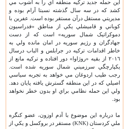
اين حمله جديد ترکيه منطقه اي را به آشوب مي
کشد که در سه سال گذشته نسبتا آرام بوده و
مديريتي مستقل درآن مستقر بوده است. عفرين با
کوباني و قاميشلي يکي از مناطق «فدراسيون
دموکراتيک شمال سوريه» است که از دست
جهادگران و رژيم سوريه در امان مانده ولي به
خاطر اقدامات ترکيه در جرابلس و الباب درسال
٢٠١٦ از بقيه «روژاوا» دور افتاده و ترکيه مانع از
يکپارچگي سرزميني شمال سوريه شده است.
رجب طيب اردوغان مي خواهد به تجربه سياسي
اصيلي که در اين منطقه گسترش يافته پايان دهد.
ولي اين حمله نظامي براي او بدون خطر نخواهد
بود.
ما درباره اين موضوع با آدم اوزون، عضو کنگره
ملي کردستان (
KNK
) مستقر در بروکسل و يکي از