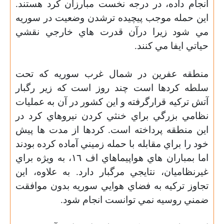
انجام داده، در درجه نخست مبارزان کرد هستند.
اين حمله موجب پيچيده ترشدن وضعيت در سوريه
مي شود زيرا درآن قدرت هاي خارجي نقشي
حياتي ايفا مي کنند.
منطقه عفرين در شمال غرب سوريه که تحت
سلطه کردها است چند روز است که زير رگبار
آتش ترکيه قرارگرفته و اين کشور در آن به عمليات
نظامي بزرگي براي خنثي کردن نيروهاي کرد در
اين منطقه پرداخته است. کردها از مدت ها پيش
خود را براي مقابله با حمله زميني آماده کرده بودند
اما بمباران هاي هواپيماهاي اف ١٦، به ويژه براي
غيرنظاميان، نتايجي مرگبار دارد. به علاوه، اين
تجاوز ترکيه به فضاي هوايي سوريه بدون موافقت
ضمني روسيه نمي توانست انجام شود.