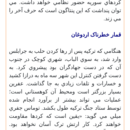
کردهاي سوريه حضور نظامي خواهد داشت. مي
توان پنداشت که اين پنتاگون است که حرف آخر را
مي زند.
قمار خطرناک اردوغان
هنگامي که ترکيه پس از رها کردن حلب به جرابلس
وارد شد، به سوي الباب، شهري کوچک در جنوب
آن که در دست جهادگران بود پيشروي کرد. به
دست گرفتن کنترل اين شهر سه ماه به درازا کشيد
و خسارات و تلفات زيادي به جا گذاشت. عفرين
بسيار بزرگتر است ومحيط آن کوهستاني است؛
عمليات مي تواند بيشتر از برآورد انجام شده
توسط ستاد جنگ ترکيه طول بکشد. توماس جفري
ميلي مي گويد: «يقين است که کردها مقاومت
خواهند کرد. کار ارتش ترک آسان نخواهد بود.