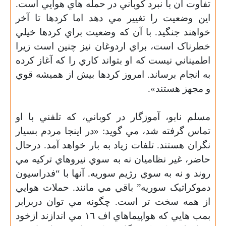
تفاوت آن با نبرد کوباني در حمله هاي هوايي است.
اين وضعيت را تغيير مي دهد اما کردها تا آخر
خواهند جنگيد. با آن که وضعيت براي کردها خيلي
خطرناک است، براي اردوغان نيز چنين است زيرا
اطميناني نيست که او بتواند کاري را که آغاز کرده
به انجام برساند. امروز کردها بيش از هميشه قوي
و مجهز هستند
»
.
مسلم نابو، آموزگار در کوباني، که تلفني با او
تماس گرفته شد، مي گويد: «در اينجا مردم بسيار
نگران هستند. تلفات زياد به بار خواهد آمد. درحال
حاضر، غير نظاميان نه به سوي نيروهاي ترکيه مي
روند و نه به سوي رژيم سوريه. آنها با “فدراسيون
دموکراتيک سوريه” باقي مي مانند. حملات هوايي
از همه سخت تر است. چگونه مي توان دربرابر
بمب هايي که هواپيماهاي اف ١٦ مي اندازند ازخود