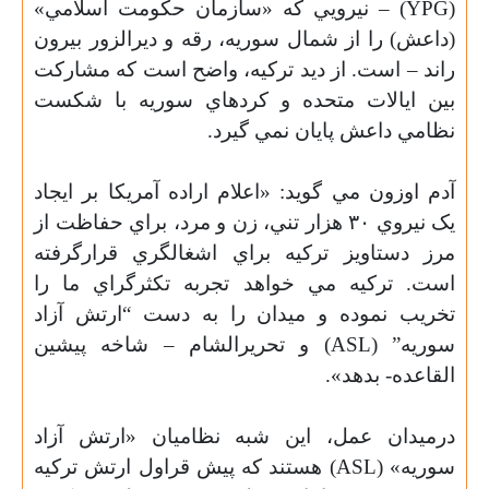
(
YPG
) – نيرويي که «سازمان حکومت اسلامي»
(داعش) را از شمال سوريه، رقه و ديرالزور بيرون
راند – است. از ديد ترکيه، واضح است که مشارکت
بين ايالات متحده و کردهاي سوريه با شکست
نظامي داعش پايان نمي گيرد.
آدم اوزون مي گويد: «اعلام اراده آمريکا بر ايجاد
يک نيروي ٣٠ هزار تني، زن و مرد، براي حفاظت از
مرز دستاويز ترکيه براي اشغالگري قرارگرفته
است. ترکيه مي خواهد تجربه تکثرگراي ما را
تخريب نموده و ميدان را به دست “ارتش آزاد
سوريه” (
ASL
) و تحريرالشام – شاخه پيشين
القاعده- بدهد».
درميدان عمل، اين شبه نظاميان «ارتش آزاد
سوريه» (
ASL
) هستند که پيش قراول ارتش ترکيه