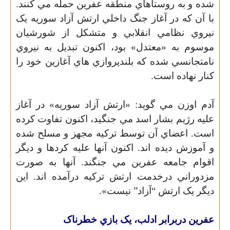
شده و به روستاهاي منطقه عفرين حمله مي کنند.
با آن که در آغاز جنگ داخلي ارتش آزاد سوريه يک
نيروي نظامي انقلابي و متشکل از شورشيان
موسوم به «معتدل» بود، اکنون تبديل به نيروي
نامتجانسي شده که بلندپروازي هاي آغازين خود را
کنار نهاده است.
آدم اوزن مي گويد: «ارتش آزاد سوريه» در آغاز
عليه رژيم بشار اسد مي جنگيد، اکنون تفاوت کرده
است. اعضاي آن توسط ترکيه مجهز و مسلح شده
و آموزش ديده اند. اکنون آنها عليه کردها و ديگر
اقوام جامعه عفرين مي جنگند. آنها به صورت
مزدوراني درخدمت ارتش ترکيه درآمده اند. اين
ديگر يک ارتش “آزاد” نيست».
عفرين دربرابر ادلب، يک بازي خطرناک