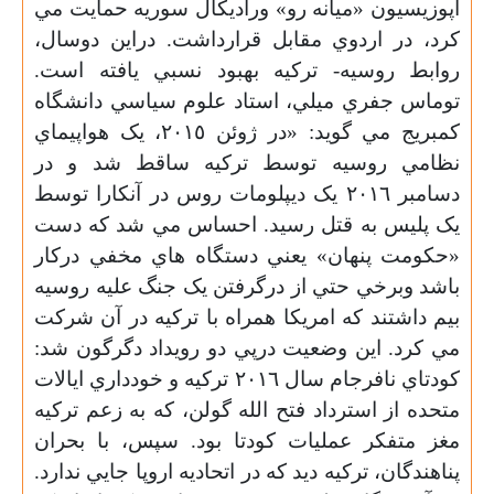
اپوزيسيون «ميانه رو» وراديکال سوريه حمايت مي
کرد، در اردوي مقابل قرارداشت. دراين دوسال،
روابط روسيه- ترکيه بهبود نسبي يافته است.
توماس جفري ميلي، استاد علوم سياسي دانشگاه
کمبريج مي گويد: «در ژوئن ٢٠١٥، يک هواپيماي
نظامي روسيه توسط ترکيه ساقط شد و در
دسامبر ٢٠١٦ يک ديپلومات روس در آنکارا توسط
يک پليس به قتل رسيد. احساس مي شد که دست
«حکومت پنهان» يعني دستگاه هاي مخفي درکار
باشد وبرخي حتي از درگرفتن يک جنگ عليه روسيه
بيم داشتند که امريکا همراه با ترکيه در آن شرکت
مي کرد. اين وضعيت درپي دو رويداد دگرگون شد:
کودتاي نافرجام سال ٢٠١٦ ترکيه و خودداري ايالات
متحده از استرداد فتح الله گولن، که به زعم ترکيه
مغز متفکر عمليات کودتا بود. سپس، با بحران
پناهندگان، ترکيه ديد که در اتحاديه اروپا جايي ندارد.