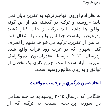
مي شود».
به نظر آدم اوزون، تهاجم ترکيه به عفرين پايان نمي
يابد: «روسيه و ترکيه در گذشته هم از اين گونه
توافق ها داشته اند: ترکيه از حلب کنار کشيد
ودرعوض توانست جرابلس والباب را اشغال کند.
اما پس از عفرين، ترکيه مي خواهد منبيج را تصرف
کند. شهري که در غرب رود فرات واقع شده
ودرسال ٢٠١٦ توسط «فدراسيون دموکراتيک
سوريه» آزاد شده است. چنين کاري يک تخطي از
توافق و به زيان منافع روسيه است».
اتحاد ضمن درگيري و برحسب موقعيت
هنگامي که درسال ٢٠١٥ روسيه به مداخله نظامي
در سوريه پرداخت، نسبت به ترکيه که از