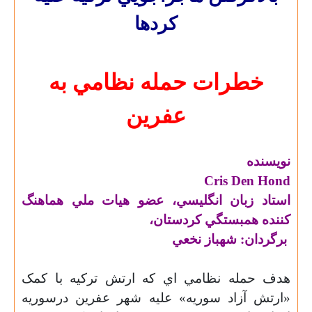
کردها
خطرات حمله نظامي به
عفرين
نويسنده
Cris Den
Hond
استاد زبان انگليسي، عضو هيات ملي هماهنگ
کننده همبستگي کردستان،
برگردان: شهباز نخعي
هدف حمله نظامي اي که ارتش ترکيه با کمک
«ارتش آزاد سوريه» عليه شهر عفرين درسوريه