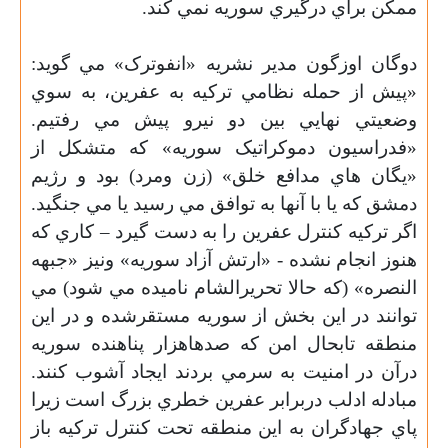
ممکن براي درگيري سوريه نمي کند.
دوگان اوزگون مدير نشريه «انفوترک» مي گويد:
«پيش از حمله نظامي ترکيه به عفرين، به سوي
وضعيتي نهايي بين دو نيرو پيش مي رفتيم.
«فدراسيون دموکراتيک سوريه» که متشکل از
«يگان هاي مدافع خلق» (زن ومرد) بود و رژيم
دمشق که يا با آنها به توافق مي رسيد يا مي جنگيد.
اگر ترکيه کنترل عفرين را به دست گيرد – کاري که
هنوز انجام نشده - «ارتش آزاد سوريه» ونيز «جبهه
النصره» (که حالا تحريرالشام ناميده مي شود) مي
توانند در اين بخش از سوريه مستقرشده و در اين
منطقه تابحال امن که صدهاهزار پناهنده سوريه
درآن در امنيت به سرمي بردند ايجاد آشوب کنند.
مبادله ادلب دربرابر عفرين خطري بزرگ است زيرا
پاي جهادگران به اين منطقه تحت کنترل ترکيه باز