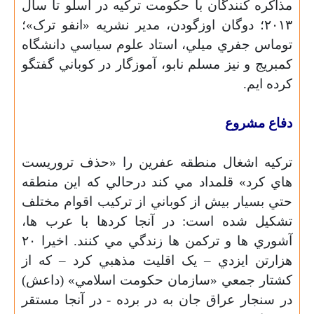
مذاکره کنندگان با حکومت ترکيه در اسلو تا سال
٢٠١٣؛ دوگان اوزگودن، مدير نشريه «انفو ترک»؛
توماس جفري ميلي، استاد علوم سياسي دانشگاه
کمبريج و نيز مسلم نابو، آموزگار در کوباني گفتگو
کرده ايم.
دفاع مشروع
ترکيه اشغال منطقه عفرين را «حذف تروريست
هاي کرد» قلمداد مي کند درحالي که اين منطقه
حتي بسيار بيش از کوباني از ترکيب اقوام مختلف
تشکيل شده است: در آنجا کردها با عرب ها،
آشوري ها و ترکمن ها زندگي مي کنند. اخيرا ٢٠
هزارتن ايزدي – يک اقليت مذهبي کرد – که از
کشتار جمعي «سازمان حکومت اسلامي» (داعش)
در سنجار عراق جان به در برده - در آنجا مستقر