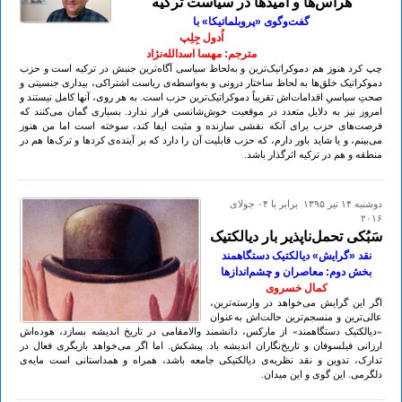
هراس‌ها و اُمیدها در سیاست تُرکیه
گفت‌وگوی «پروبلماتیکا» با
اُدول جِلِپ
مترجم: مهسا اسدالله‌نژاد
چپ کرد هنوز هم دموکراتیک‌ترین و به‌لحاظ سیاسی آگاه‌ترین جنبش در ترکیه است و حزب
دموکراتیک خلق‌ها به‌ لحاظ ساختار درونی و به‌واسطه‌ی ریاست اشتراکی، بیداری جنسیتی و
صحتِ سیاسیِ اقدامات‌اش تقریباً دموکراتیک‌ترین حزب است. به هر روی، آنها کامل نیستند و
امروز نیز به دلایل متعدد در موقعیت خوش‌شانسی قرار ندارد. بسیاری گمان می‌کنند که
فرصت‌های حزب برای آنکه نقشی سازنده و مثبت ایفا کند، سوخته است اما من هنوز
می‌بینم، و یا شاید باور دارم، که حزب قابلیت آن را دارد که بر آینده‌ی کرد‌ها و ترک‌ها هم در
منطقه و هم در ترکیه اثرگذار باشد.
دوشنبه ۱۴ تير ۱۳۹۵ برابر با ۰۴ جولای
۲۰۱۶
سَبُکی تحمل‌ناپذیر بار دیالکتیک
نقد «گرایش» دیالکتیک دستگاهمند
بخش دوم: معاصران و چشم‌اندازها
کمال خسروی
اگر این گرایش می‌خواهد در وارسته‌ترین،
عالی‌ترین و منسجم‌ترین حالت‌اش به‌عنوان
«دیالکتیک دستگاهمند» از مارکس، دانشمند والامقامی در تاریخ اندیشه بسازد، هوده‌اش
ارزانی فیلسوفان و تاریخ‌نگاران اندیشه باد. پیشکش. اما اگر می‌خواهد بازیگری فعال در
تدارک، تدوین و نقد نظریه‌ی دیالکتیکی جامعه باشد، همراه و همداستانی است مایه‌ی
دلگرمی. این گوی و این میدان.