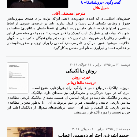
گفت‌وگوی «پروبلماتیکا» با
جمیل هلال
مترجم: مصطفی آقایی
جنبش‌های اسلامی‌ای که ایده‌ی شهروندی (یعنی این‌که دولت برای همه‌ی شهروندانش
حقوق و وظایف یکسانی قائل باشد) را قبول ندارند، باید در عرصه‌ی عمومی از لحاظ
سیاسی و ایدئولوژیک به عنوان حامیان رژیم الهیاتی (و نتیجتاً حامیان دیکتاتوری) شناسانده
بشوند که دولت (و در عمل یک الیتِ کوچک) را قادر می‌سازد تا مجموعه‌ی مشخصی از باور
و نظامی از رفتار را بر شهروندانش تحمیل کند. دولت (در واقع نخبگانِ حاکم) بدل به نگهبانِ
اخلاقیات می‌شود. همین امر آن را قادر می‌سازد که دین را برای توجیه و معقول‌جلوه‌دادن
بی‌عدالتی، فساد و نابرابری به نام امر مقدس به کار گیرد.
دوشنبه ۲۱ تير ۱۳۹۵ برابر با ۱۱ جولای ۲۰۱۶
روش دیالکتیکی
خیرت رویتن
ترجمه: طاها زینالی
امروزه، دیالکتیک در‌ واقع نامی خانوادگی برای جریان‌هایی متنوع است،
امری که در مورد خردگرایی و تجربه‌گرایی نیز مصداق دارد. دیالکتیک
تاریخی و دیالکتیک نظام‌مند دو جریان اساسیِ آن هستند. مصداق دیالکتیک تاریخی مطالعه‌ی
پیدایش تاریخی‌ جامعه، و فلسفه، هنر و علمِ مربوط به آن —یا به‌طور معین‌تر مطالعه‌ی
پیدایش تاریخی‌ یک اقتصاد و علم آن— است. برداشت‌های متدوال از دیالکتیک اغلب این
جریان نخستِ را مورد تأکید قرار می‌دهند،
جمعه ۱۸ تير ۱۳۹۵ برابر با ۰۸ جولای ۲۰۱۶
حميد اشرف، احترام دوست، اعجابِ