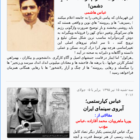
دشمن!
عباس هاشمى
اين قهرمانان كه پيامى تاريخى را به جامعه اعلام ميكنند
؛ „سيزيف“ ها و „پرومته“ هاىِ نوين و واقعى هستند كه
بايد روشنى ببخشند و بارِ توضيحِ ضرورتِ واژگونى رژيم
هاى سركوبگر وتغييرِ دنياىِ كهن را فروتنانه وپيگيرانه به
دوش گيرندوآنرابه مناسب ترين شكل ممكن تبليغ و
ترويج كنند ، تا سر انجام نيروهاى اصلى اين
تغييراساسى هرچه بهتر آنرا درك كرده، ممكن و عملى
دانسته و آگاهانه و دليرانه به صحنه در آيند !
„هركول“ اما اينبار در قامت جنبشهاى اصيل و آگاهِ كارگرى ،دانشجويى و بيكاران ، بهمراهىِ
لشكرِ كارتن خوابها ، پا برهنه ها، فاحشه ها و معتادان ميليونى اندك اندك ميرسد و„زنجير“ ها
را ميگسلد و رهايى „پرومته“ ها از چنگ و آزارِ „لاشخور“ ها با رهايىِ همگانى همزمان
فراخواهد رسيد !
سه-شنبه ۱۵ تير ۱۳۹۵ برابر با ۰۵ جولای
۲۰۱۶
عباس کیارستمی؛
آبروی سینمای ایران
مقالاتی از :
پوریا ماهرویان، محمد آقازاده ،عباس
مؤدب
مرگ عباس کیارستمی یکبار دیگر تضاد کامل
روایت رسمی از هنر توسط قدرت و آنچه