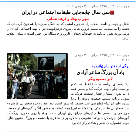
چهارشنبه ۳۰ تير ۱۳۹۵ برابر با ۲۰ جولای ۲۰۱۶
سی سال جابه‌جایی طبقات اجتماعی در ایران
سهراب بهداد و فرهاد نعمانی
شکل و جهت و دامنة انقلاب را، هم‌چون آتشی که به جنگل می‌زند یا هم‌چون گردبادی که
دشت را می‌پیماید، دینامیسم درونیِ تعامل نیروی درهم‌کوبنده‌اش با پهنة اجتماعی که آن را
درمی‌نوردد تعیین می‌کند نه جهت‌گیری‌های آغازین و خاستگاه‌اش. چنین است داستان انقلاب
ایران
چهارشنبه ۳۰ تير ۱۳۹۵ برابر با ۲۰ جولای
۲۰۱۶
برگی از دفتر ایام (پانزده)
یاد آن بزرگْ شاعر آزادی
اکبر معصوم بیگی
آیدا (مطابق برنامه ی ما!) فقط چند قدم
توانست جلو تابوت حرکت کند و سپس همه
ی ما بدون استثنا از فشار جمعیت هریک به
سویی پرتاب شدیم. جمعیت تابوت را برد!
سرود «ای ایران!» قطع نمی شد. حقیقتا که شورِ نُشور بود. بعد بالاخره سخنرانی ها شروع
شد. سخنرانی ها، جز یکی دوتا (مثلا مجابی) همه کوتاه بود و شور انگیز. گورستان از جمعیت
موج می زد. بعضی ها از تیرهای چراغ برق آویزان شده بودند یا روی مخزن بزرگ آب
گورستان بیتوته کرده بودند: تشییعی با شکوه برای شاعری با حشمت و بزرگ. تشییع جنازه
نبود، جشنواره ی شعر و شادی و آزادی بود