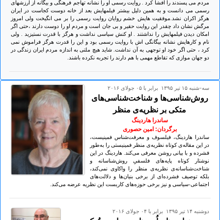
مردم می پسندند را افشا کرد . روایت رسمی او را نشانه تهاجم فرهنگی و بیگانه از ارزشهای
رسمی می دانست و به همین دلیل بیشتر فیلمهایش بعد از خانه دوست کجاست در ایران
هرگز اکران نشد.موفقیت هایش خشم روایان روایت رسمی را بر می انگیخت ولی امروز
مرگش نشان داد چقدر این روایت حقیر و بی جان است و مردم او را دوست دارند ،حتی اگر
امکان دیدن فیلمهایش را نداشتند . او کنش سیاسی نداشت و هرگز با قدرت نستیزید . ولی
نام و کارهایش نشانه بیگانگی اش با روایت رسمی بود و این را قدرت هرگز فراموش نمی
کرد ، حتی اگر خود او توجهی به آن نداشت. شاید هیچ ملتی به اندازه مردم ایران زندگی در
دو جهان موازی که تقاطع مهمی با هم دارند را تجربه نکرده باشند.
سه-شنبه ۱۵ تير ۱۳۹۵ برابر با ۰۵ جولای ۲۰۱۶
روش‌شناسی‌ها و شناخت‌شناسی‌های
متکی بر نظریه‌ی منظر
ساندرا هاردینگ
برگردان: امین حصوری
ساندرا هاردینگ، فیلسوف و معرفت‌شناس فمینیست،
در این مقاله‌ی کوتاه نظریه‌ی منظر فمینیستی را به‌طور
فشرده‌ و با بیانی روشن معرفی می‌کند. هاردینگ در این
نوشتار کوتاه پایه‌های فلسفیِ روش‌شناسانه و
شناخت‌شناسانه‌ی نظریه‌ی منظر را واکاوی نمی‌کند،
بلکه توصیف فشرده‌ای از برخی بنیان‌ها و دلالت‌‌های
اجتماعی-سیاسی و نیز برخی حوزه‌های کاربست این نظریه عرضه می‌کند.
دوشنبه ۱۴ تير ۱۳۹۵ برابر با ۰۴ جولای ۲۰۱۶