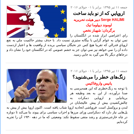
جمعه ۱۱ تير ۱۳۹۵ برابر با ۰۱ جولای ۲۰۱۶
اروپايي که از نو بايد ساخت
Serge HALIMI دبیر هيئت تحريريه
لوموند ديپلوما تيک
برگردان: شهباز نخعي
راي اعتراضي ابراز شده در انگلستان را
نمي توان به عوام گرايي يا بيگانه ستيزي نسبت داد. با حذف بيشتر حاکميت ملي به نفع
اروپاي فدرالي که تقريبا هيچ کس جز نخبگان سياسي بريده از واقعيت ها و اعتبار ازدست
داده آن را نمي خواهد نيز نمي توان جز به خشم عمومي که در انگلستان خود را نشان داد و
درجاهاي ديگر بالا مي گيرد به جايي رسيد.
جمعه ۱۱ تير ۱۳۹۵ برابر با ۰۱ جولای ۲۰۱۶
زنگ‌های خطر را می‌شنوید؟
یانیس واروفاکیس
با توجه به زنگ‌خطری که این همه‌پرسی به
صدا درآورده، از این به بعد وظیفه هر
بریتانیایی و اروپایی دمکرات به
چالش‌کشیدن بیش از پیش عالیجنابان در
لندن و بروکسل است. فروپاشی اتحادیه اروپا شتاب یافته است. اکنون اروپا بیش از پیش به
پل‌هایی نیاز دارد که دمکراسی ورای مرزها و احزاب سیاسی برای پیوند بنا می‌کند تا دوباره
در چاه خارجی‌ستیزی و رشد منفی سقوط نکند: وضعیتی که ما در دهه ۱۹۳٠ آن را تجربه
کرده‌ایم.