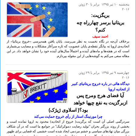
پنجشنبه ۱۰ تير ۱۳۹۵ برابر با ۳۰ ژوئن
۲۰۱۶
بریگزیت:
بریتانیا برسر چهارراه چه
کنم؟
احمد سیف
برخلاف آن‌چه در نگاه نخست به نظر می‌رسد، پایان یافتن همه‌پرسی «خروج بریتانیا» از
اتحادیه‌ی اروپا نه بیانگر نقطه‌ی پایان عضویت که تازه سرآغاز مشکلات و مصایب بی‌شماری
است که در هفته‌ها و ماه‌های آینده و احتمالاً سال‌های آینده خود را نشان خواهد داد. در این
مقاله سعی می‌‌کنم به گوشه‌هایی از این مقوله بپردازم.
چهارشنبه ۹ تير ۱۳۹۵ برابر با ۲۹ ژوئن
۲۰۱۶
دیدگاه هائی در باره خروج بریتانیای کبیر
از اتحادیه اروپا
آیا فضای هرج ومرج پس
ازبرگزیت به نفع چپها خواهد
بود؟( اسلاوی ژیژک)
چرا مورنینگ استار از رأی خروج حمایت می‌کند
سردرگمی اصلی آن است که برگزیت( خروج از اتحادیه) محدود به اروپا نمانده است و
بخشی از روند بزرگتر بحران "تولید رضایت دموکراتیک" در جوامع ما است که در آن شکاف
بزرگی میان نهادهای سیاسی و خشم مردمی ایجاد شده است خشمی که فضایی برای ظهور