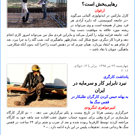
رهایی‌بخش است؟
ارغوان
کارل مارکس در ایدئولوژی آلمانی می‌گوید
«در جامعه کمونیستی، که دایره آزادی هر
فرد بیش از همیشه‌ است و وی می‌تواند در
رشته مورد علاقه به موفقیت دست پیدا
کند، جامعه فرایند تولید را کنترل می‌کند و بنابراین فردی مثل من می‌تواند امروز کاری انجام
دهد و فردا کار دیگری، صبح شکار کند، بعدازظهر ماهیگیری کند، شب گله را به چرا ببرد، بعد
از شام هم به انتقاد بپردازد، همان چیزی که در ذهنش است را اجرا کند بدون آنکه شکارچی،
ماهیگیر، چوپان یا نقاد باشد.»
چهارشنبه ۲۳ تير ۱۳۹۵ برابر با ۱۳ جولای
۲۰۱۶
یادداشت کارگری
نبرد نابرابر کار و سرمایه در
ایران
به بهانه حبس کردن کارگران طلبکار در
قفس سگ ها
امیرجواهری لنگرودی
خبرگزاری رسمی هرانا در تاریخ بیست و یکم تیرگزارش می دهد : « دو کارگر کارگاه
مبل‌سازی‌ در کرج وقتی برای تسویه حساب حقوق عقب افتاده چند ماهه خود به کارگاه
مراجعه کردند توسط کارفرما ربوده شده و بعد از ضرب و شتم برای ۲۴ ساعت در قفس
سگ ها زندانی شدند. تحقیقات پلیس در این باره ادامه دارد...».*