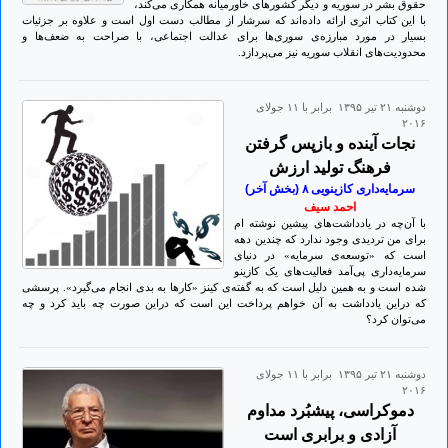
حقوق بشر در سوریه و دیگر کشورهای خاورمیانه همکاری می‌کند،
با این کتاب اثری ارائه داده‌اند که سرشار از مطالب دست اول است و علاوه بر جزئیات
بسیار در مورد مبارزه‌ی سوری‌ها برای عدالت اجتماعی، با صراحت به ضعف‌ها و
محدودیت‌های انقلاب سوریه نیز می‌پردازد.
دوشنبه ۲۱ تير ۱۳۹۵ برابر با ۱۱ جولای
۲۰۱۶
نجات آینده و بازپس گرفتن
فرهنگ تولید ارزش
سرمایه‌داری کازینویی ۸ (بخش آخر)
احمد سیف
با آن‌چه در یادداشت‌های پیشین نوشته ام
برای من تردیدی وجود ندارد که چندین دهه
است که «توسعه‌ی سرمایه» در دنیای
سرمایه‌داری پی‌آمد فعالیت‌های یک کازینو
شده است و به همین دلیل است که به گفته‌ی کینز «کارها به بدی انجام می‌گیرد». پرسشی
که دراین یادداشت به آن خواهم پرداخت این است که دراین صورت چه باید کرد و چه
می‌توان کرد؟
دوشنبه ۲۱ تير ۱۳۹۵ برابر با ۱۱ جولای
۲۰۱۶
دموکراسی، پیشبُرد مداوم
آزادی و برابری است