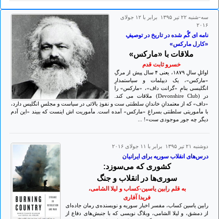
سه-شنبه ۲۲ تير ۱۳۹۵ برابر با ۱۲ جولای
۲۰۱۶
نامه ای گُم شده در تاریخ در توصیفِ
«کارل مارکس»
ملاقات با «مارکس»
خسرو ثابت قدم
اوائلِ سالِ ۱۸۷۹، یعنی ۴ سال پیش از مرگِ
«مارکس»، یک دیپلمات و سیاستمدارِ
انگلیسی بنامِ «گرانت داف»، «مارکس» را
در (Devonshire Club) ملاقات می کند.
«داف» که از معتمدانِ خاندانِ سلطنتی ست و نفوذِ بالائی در سیاست و مجلسِ انگلیس دارد،
با مأموریتی سلطنتی بسراغِ «مارکس» آمده است. مأموریت اش اینست که ببیند «این آدم
دیگر چه جور موجودی ست»! ...
دوشنبه ۲۱ تير ۱۳۹۵ برابر با ۱۱ جولای ۲۰۱۶
درس‌های انقلاب سوریه برای ایرانیان
کشوری که می‌سوزد:
سوری‌ها در انقلاب و جنگ
به قلم رابین یاسین-کساب و لیلا الشامی،
فریدا آفاری
رابین یاسین کساب، مفسر اخبار سوریه و نویسنده‌ی رمان جاده‌ای
از دمشق، و لیلا الشامی، وبلاگ نویسی که با جنبش‌های دفاع از