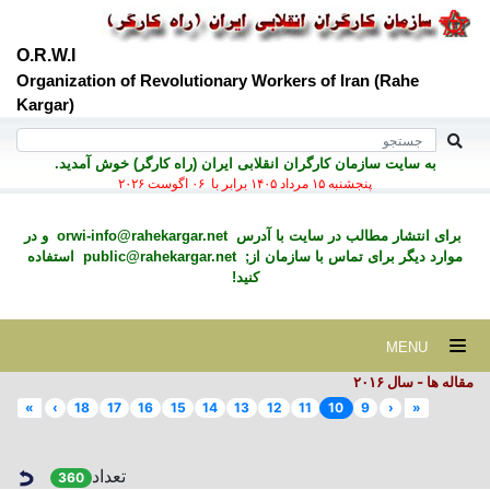
O.R.W.I
Organization of Revolutionary Workers of Iran (Rahe
Kargar)
به سايت سازمان کارگران انقلابی ايران (راه کارگر) خوش آمديد.
پنجشنبه ۱۵ مرداد ۱۴۰۵ برابر با ۰۶ اگوست ۲۰۲۶
برای انتشار مطالب در سايت با آدرس
orwi-info@rahekargar.net
و در
موارد ديگر برای تماس با سازمان از;
public@rahekargar.net
استفاده
کنید!
MENU
مقاله ها - سال ۲٠۱۶
»
›
18
17
16
15
14
13
12
11
10
9
‹
«
تعداد
360