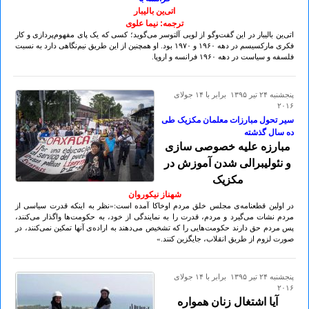
اتی‌ین بالیبار
ترجمه: نیما علوی
اتی‌ین بالیبار در این گفت‌وگو از لویی آلتوسر می‌گوید؛ کسی که یک ‌پای مفهوم‌پردازی و کار
فکری مارکسیسم در دهه ۱۹۶٠ و ۱۹۷٠ بود. او همچنین از این طریق نیم‌نگاهی دارد به نسبت
فلسفه و سیاست در دهه ۱۹۶٠ فرانسه و اروپا.
پنجشنبه ۲۴ تير ۱۳۹۵ برابر با ۱۴ جولای
۲۰۱۶
سیر تحول مبارزات معلمان مکزیک طی
ده سال گذشته
مبارزه علیه خصوصی سازی
و نئولیبرالی شدن آموزش در
مکزیک
شهناز نیکوروان
در اولین قطعنامه‌ی مجلس خلق مردم اوخاکا آمده است:«نظر به اینکه قدرت سیاسی از
مردم نشات می‌گیرد و مردم، قدرت را به نمایندگی از خود، به حکومت‌ها واگذار می‌کنند،
پس مردم حق دارند حکومت‌هایی را که تشخیص می‌دهند به اراده‌ی آنها تمکین نمی‌کنند، در
صورت لزوم از طریق انقلاب، جایگزین کنند.»
پنجشنبه ۲۴ تير ۱۳۹۵ برابر با ۱۴ جولای
۲۰۱۶
آیا اشتغال زنان همواره