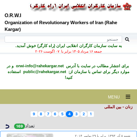
O.R.W.I
Organization of Revolutionary Workers of Iran (Rahe
Kargar)
به سايت سازمان کارگران انقلابی ايران (راه کارگر) خوش آمديد.
جمعه ۱۶ مرداد ۱۴۰۵ برابر با ۰۷ اگوست ۲۰۲۶
برای انتشار مطالب در سايت با آدرس
orwi-info@rahekargar.net
و در
موارد ديگر برای تماس با سازمان از;
public@rahekargar.net
استفاده
کنید!
MENU
زنان - بین المللی
9
8
7
6
5
4
3
2
1
تعداد
169
شنبه ۸ آذر ۱۳۹۳ برابر با ۲۹ نوامبر ۲۰۱۴