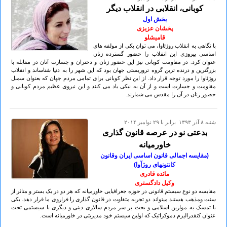
کوبانی، انقلابی در انقلاب دیگر
بخش اول
پخشان عزیزی
قامیشلو
با نگاهی به انقلاب روژئاوا، می توان یکی از مولفه های
اساسی پیروزی این انقلاب را حضور گسترده زنان
عنوان کرد. در مقاومت کوبانی نیز این حضور زنان و دختران و جسارت آنان در مقابله با
بزرگترین و درنده ترین گروه تروریستی جهان بود که این شهر را به دنیا شناساند و انقلاب
روژئاوا را مورد توجه قرار داد. از این نظر کوبانی برای تمامی مردم جهان که بعنوان سمبل
مقاومت و جسارت است و از آن به نیکی یاد می کنند و این نیروی عظیم مردم کوبانی و
حضور زنان در آن را مقدس می شمارند.
شنبه ۸ آذر ۱۳۹۳ برابر با ۲۹ نوامبر ۲۰۱۴
بدعتی نو در عرصه قانون گذاری
خاورمیانه
(مقایسه اجمالی قانون اساسی ایران وقانون
کانتونهای روژآوا)
مائده قادری
وکیل دادگستری
مقایسه دو نوع سیستم قانونی در حوزه جغرافیایی خاورمیانه که هر دو در یک بستر و متاثر از
سنت ومذهب هستند میتواند دو تجربه متفاوت در قانون گذاری را فراروی ما قرار دهد. یکی
با تمسک به موازین اسلامی و بحث بر سر مردم سالاری دینی و دیگری با سیستمی تحت
عنوان کنفدرالیزم دموکراتیک که اولین سیستم خود مدیریتی در خاورمیانه است.