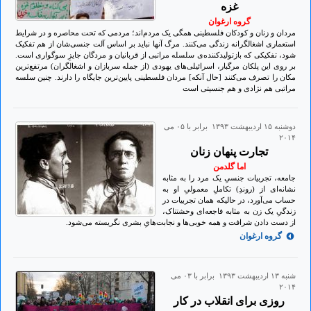
غزه
گروه ارغوان
مردان و زنان و کودکان فلسطینی همگی یک مردم‌اند؛ مردمی که تحت محاصره و در شرایط
استعماری اشغالگرانه زندگی می‌کنند. مرگ آنها نباید بر اساس آلت جنسی‌شان از هم تفکیک
شود، تفکیکی که بازتولیدکننده‌ی سلسله مراتبی از قربانیان و مردگان جایزِ سوگواری است.
بر روی این پلکان مرگبار، اسرائیلی‌های یهودی (از جمله سربازان و اشغالگران) مرتفع‌ترین
مکان را تصرف می‌کنند [حال آنکه] مردان فلسطینی پایین‌ترین جایگاه را دارند. چنین سلسه
مراتبی هم نژادی و هم جنسیتی است
دوشنبه ۱۵ ارديبهشت ۱۳۹۳ برابر با ۰۵ می
۲۰۱۴
تجارت پنهان زنان
اما گلدمن
جامعه، تجربیات جنسیِ یک مرد را به مثابه
نشانه‌ای از (روندِ) تکاملِ معمولیِ او به
حساب می‌آورد، در حالیکه همان تجربیات در
زندگیِ یک زن به مثابه فاجعه‌ای وحشتناک،
از دست دادن شرافت و همه خوبی‌ها و نجابت‌هایِ بشری نگریسته می‌شود.
گروه ارغوان
شنبه ۱۳ ارديبهشت ۱۳۹۳ برابر با ۰۳ می
۲۰۱۴
روزی برای انقلاب در کار