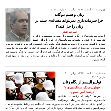
چهارشنبه ۲۱ اسفند ۱۳۹۲ برابر با ۱۲ مارس ۲۰۱۴
زنان و ستم دوگانه
چرا سرمايه‌داري نمي‌تواند مساله‌ی ستم بر
زنان را حل كند؟!
عليرضا ثقفي
با محو سرمايه‌سالاري نگاه جنسيتي از صورت سيستمي حاكم و
قدرتمند خارج شده و پشتوانه سرمايه‌سالاري خود را براي حفظ
سود و حاكميت سرمايه از دست مي‌دهد، ديگر پشت نگاه جنسيتي، قدرت و حاكميت سرمايه
نهفته نيست و تفاوت‌هاي جنسي به مقولات فرهنگي و سنتي كه قدرت حكومتي ندارند تبديل
خواهد شد و برخورد با آن در چارچوب فرهنگي و هنري قابل حل است. اين ديگر وظيفه هنر
و ادبيات است كه پيرايه‌هاي جامعه كهن را بزدايد و برتري مردان را بر زنان به سوژه‌هاي
تاريخ بسپارد.
سه-شنبه ۲۰ اسفند ۱۳۹۲ برابر با ۱۱
مارس ۲۰۱۴
نولیبرالیسم از نگاه زنان
جویئون جونگ، سونگ‌مین چاو*
ترجمه: امین حصوری
در شرایط کنونی که زخم‌های اجتماعیِ
پیاده‌سازیِ خشونت‌بار طرح‌های نولیبرالی،
در کشور ما نیز به تلخی سر باز کرده‌اند، ضروری است که بدانیم چه ارتباط نظام‌مندی میان
نولیبرالیسم و تشدید ستم‌های جنسیتی وجود دارد. این موضوعی است که پرداختن به آن به