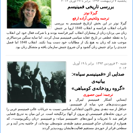
يكشنبه ۷ ارديبهشت ۱۳۹۳ برابر با ۲۷ آوريل ۲۰۱۴
بررسی تاریخی فمینیسم
گیزلا نوتز
ترجمه وتلخیص آزاده ارفع
گیزلا نوتر در این بخش ازتاریخ فمینیسم به بررسی
تاثیرات انقلاب فرانسه و انقلاب 1848 اروپا بر جنبش
زنان می پردازد.زنان از پیشتازان انقلاب کبیر فرانسه بودند و با شرکت فعال خود این انقلاب
را به نقطه عطفی در تاریخ عقاید سیاسی فمینیسم مبدل کردند. اما سایه سنگین مردسالاری
موجب شد که زنان به هیچ یک از مطالبات خود دست پیدا نکنند. انقلاب 1848 اما فصل
جدیدی را برای جنبش زنان گشود و آن شروع جنبش سازمان یافته و متشکل زنان بود.
شنبه ۳۰ فروردين ۱۳۹۳ برابر با ۱۹ آوريل
۲۰۱۴
صدایی از «فمینیسم سیاه»:
بیانیه‌ی
«گروه رودخانه‌ی کومباهی»
ترجمه: امین حصوری
ایستاییِ آشکار فمینیسمِ لیبرال و
صورت‌بندی‌های چپِ میانه از فمینیسم،
حداقل از سه دهه‌ی پیش تاکنون انتقاداتی اساسی نسبت به جریانات غالبِ فمینیسم غربی را
در درون نحله‌های فمینیستی (و بیرون از آنها) برانگیخته است. در این میان به تدریج فضایی
فراهم شد تا تجربیات و آموزه‌‌های «فمینیسم سیاه» و فمینیسم «زنان رنگین‌پوست»، که
همواره از منتقدان جدّیِ فمینیسم سفیدِ طبقه‌ی متوسطی بوده‌اند،‌ از حاشیه‌‌‌ به‌در آیند و در
سطحی فراتر از حوزه‌ی مستقیم فعالیت‌هایشان رویت‌پذیر گردند