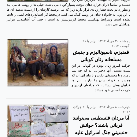
هستند و اساسا دارای قراردادهای موقت بسیار کوتاه می باشند. خیلی ها از روستا ها می آیند
و بطور دائم تحت فشار زیادی قرار دارند زیرا که می ترسند کارشان را از دست بدهند. آن ها
با این پول به خانواده شان در روستا کمک می کنند. درمحیط کار استانداردهای ایمنی رعایت
نشده است وشرایط بهداشتی محیط کارنیزبسیار بد است ، حتی آب آشامیدنی نیزغیر
بهداشتی می باشد.
پنجشنبه ۳۰ مرداد ۱۳۹۳ برابر با ۲۱
اگوست ۲۰۱۴
فمنیزم، ناسیونالیزم و جنبش
مسلحانه زنان کوبانی
حرکت امروز زنان بویژه در کوبانی در این
سنت نیست. آنها دخترانی اند که چه بسا
نامزد و یا معشوقی دارند و یا مادرانی اند که
همسر و فرزندانشان را دارند. این ها
فداییان وطن نیستند بلکه مدافعان ازادی و
حرمت انسانی خود هستند
چهارشنبه ۸ مرداد ۱۳۹۳ برابر با ۳۰ جولای
۲۰۱۴
آیا مردان فلسطینی می‌توانند
قربانی باشند؟ خوانش
جنسیتیِ جنگ اسرائیل علیه