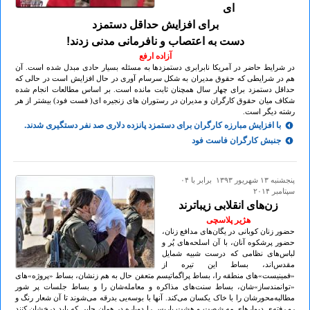
ای
برای افزایش حداقل دستمزد
دست به اعتصاب و نافرمانی مدنی زدند!
آزاده ارفع
در شرایط حاضر در آمریکا نابرابری دستمزدها به مسئله بسیار حادی مبدل شده است. آن
هم در شرایطی که حقوق مدیران به شکل سرسام آوری در حال افزایش است در حالی که
حداقل دستمزد برای چهار سال همچنان ثابت مانده است. بر اساس مطالعات انجام شده
شکاف میان حقوق کارگران و مدیران در رستوران های زنجیره ای( فست فود) بیشتر از هر
رشته دیگر است.
با افزایش مبارزه کارگران برای دستمزد پانزده دلاری صد نفر دستگیری شدند.
جنبش کارگران فاست فود
پنجشنبه ۱۳ شهريور ۱۳۹۳ برابر با ۰۴
سپتامبر ۲۰۱۴
زن‌های انقلابی زیباترند
هژیر پلاسچی
حضور زنان کوبانی در یگان‌های مدافع زنان،
حضور پرشکوه آنان، با آن اسلحه‌های پُر و
لباس‌های نظامی که درست شبیه شمایل
مقدس‌اند، بساط این تیره از
«فمینیست»های منطقه را، بساط پراگماتیسم متعفن حال به هم زنشان، بساط «پروژه»های
«توانمندساز»شان، بساط سنت‌های مذاکره و معامله‌شان را و بساط جلسات پر شور
مطالبه‌محورشان را با خاک یکسان می‌کند. آنها با بوسه‌یی بدرقه می‌شوند تا آن شعار رنگ و
رو رفته‌ی دیوارهای مه شصت و هشت پاریس را دوباره در همان جایی که باید درخشان کنند