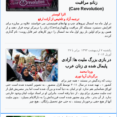
زنانهِ مراقبت
(Care Revolution)
الزا کوستر
ترجمه آزاد و تلخیص از آزاده ارفع
در اول ماه مه امسال نیروهای چپ و نهادهای فمینیستی می خواستند علاوه بر مبارزه برای
افزایش دستمزد مسئله کار مراقبت ونگهداری(Care) زنان را درمرکز توجه قرار دهند و از
همین رو برای اولین بار روز اول ماه مه امسال را «روز کارهای غیر قابل رویت» نام گذاری
کردند.
يكشنبه ۷ ارديبهشت ۱۳۹۳ برابر با ۲۷
آوريل ۲۰۱۴
در بازی بزرگ ملیت ها: آزادی
پایمال شده ی زنان عرب
وردا محمد
برگردان آریا نوری
زینب که زندگیش در مستند « همه چیز برای
کشور » ، تهیه شده در سال ۲٠۱۱ توسط کارل منصور ، به تصویر کشیده شده است حتی
اوراق شناسایی هم ندارد. او در لبنان به دنیا آمده و بزرگ شده است اما پدر مصریش قبل از
ثبت ملیت مصری برای وی ، از دنیا رفته است. بنابراین او در اسناد دولت لبنان وجود خارجی
ندارد. از آن بدتر ، مادر وی مجبور شده است فرزندانش را به دارالایتام بسپارد : بدون ملیت
آنها از هیچ حقی برخوردار نیستند ، نه حتی حق تحصیل رایگان ، هیچ چیز