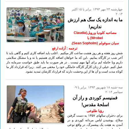
چهارشنبه ۲۳ مهر ۱۳۹۳ برابر با ۱۵ اکتبر
۲۰۱۴
ما به اندازه یک سگ هم ارزش
نداریم!
مصاحبه کلودیا وروبل(Claudia
Wrobel) با
سیان سوفولم (Sean Sopholm).
ترجمه : آزاده ارفع
شش روز هفته و هر روز هشت ساعت کار میکنیم . اغلب باید اضافه کاری کنیم و گاهی باید تا
آخر شب در کارگاه بمانیم. ،این که ما خواهان اضافه کاری هستیم یا نه و یا مشکل سلامتی
داریم ویا حامله ایم برای آنها مهم نیست . در هر صورت ما باید طبق خواست سرمایه دار
عمل کنیم. خیلی از زنان کارگر کارگاه حاملگی خود را مخفی می کنند . زیرا که قرارداد کار ما
کوتاه مدت است و آن ها از این وحشت دارند که قرارداد کارشان تمدید نشود.
سه-شنبه ۱۸ شهريور ۱۳۹۳ برابر با ۰۹
سپتامبر ۲۰۱۴
فمنیسم کوردی و راز آن
اسلحۀ مقدس!
رؤیا طلوعی
برای دختران سالهای ۱۳۵۷ به دست گرفتن
سلاح، پوشیدن لباس مردانە کوردی و در
آمدن بە هیئت یک پیشمرگ، در واقع نوعی