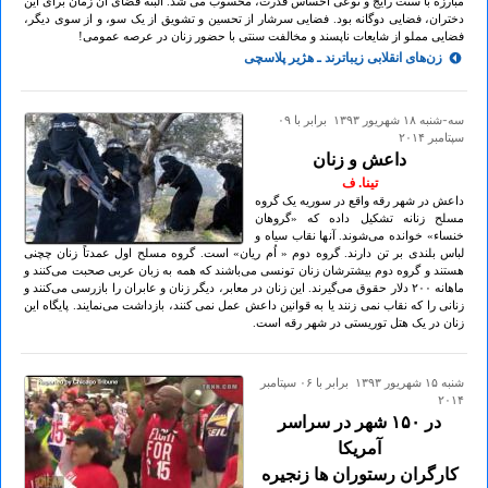
مبارزە با سنت رایج و نوعی احساس قدرت، محسوب می شد. البتە فضای آن زمان برای این
دختران، فضایی دوگانە بود. فضایی سرشار از تحسین و تشویق از یک سو، و از سوی دیگر،
فضایی مملو از شایعات ناپسند و مخالفت سنتی با حضور زنان در عرصه عمومی!
زن‌های انقلابی زیباترند ـ هژیر پلاسچی
سه-شنبه ۱۸ شهريور ۱۳۹۳ برابر با ۰۹
سپتامبر ۲۰۱۴
داعش و زنان
تینا. ف
داعش در شهر رقه واقع در سوریه یک گروه
مسلح زنانه تشکیل داده که «گروهان
خنساء» خوانده می‌شوند. آنها نقاب سیاه و
لباس بلندی بر تن دارند. گروه دوم « اُم ریان» است. گروه مسلح اول عمدتاً زنان چچنی
هستند و گروه دوم بیشترشان زنان تونسی می‌باشند که همه به زبان عربی صحبت می‌کنند و
ماهانه ۲٠٠ دلار حقوق می‌گیرند. این زنان در معابر، دیگر زنان و عابران را بازرسی می‌کنند و
زنانی را که نقاب نمی زنند یا به قوانین داعش عمل نمی کنند، بازداشت می‌نمایند. پایگاه این
زنان در یک هتل توریستی در شهر رقه است.
شنبه ۱۵ شهريور ۱۳۹۳ برابر با ۰۶ سپتامبر
۲۰۱۴
در ۱۵٠ شهر در سراسر
آمریکا
کارگران رستوران ها زنجیره