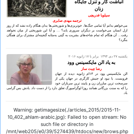
انباشت کار و تنزل جایگاه
زنان
سیلویا فدریچی
ترجمه مهدی صابری
می‌خواهم بدانم آیا تمامی جنگ‌ها، خونریزی‌ها و شوربختی‌ها بدان هنگام زاده نشد که از روز
ازل انسان می‌خواست بر دیگران سروری یابد؟ … و آیا این شوربختی از میان نخواهد
رفت… آن هنگام که تمام شاخه‌های بشریت به گیتی به‌مثابه گنجینه‌ای مشترک برای همگان
بنگرد؟
يكشنبه ۲۷ دی ۱۳۹۴ برابر با ۱۷ ژانويه ۲۰۱۶
به یاد الن مایکسینس وود
رضا چیت ساز
الن مایکسینس وود در ۱۳ام ژانویه دیده از جهان
فروبست. با نبود او جنبش کارگری در جهان یکی از
سرسخت ترین مبارزان زن و پایبند ترین سربازان خود
را که به سنت بزرگانی همانند روزا لوگزامبورگ تعلق دارد را از دست داد. یادش بس گرامی
باد.
Warning: getimagesize(./articles_2015/2015-11-
10_402_ahlam-arabic.jpg): Failed to open stream: No
such file or directory in
/mnt/web205/e0/39/5274439/htdocs/new/brows.php