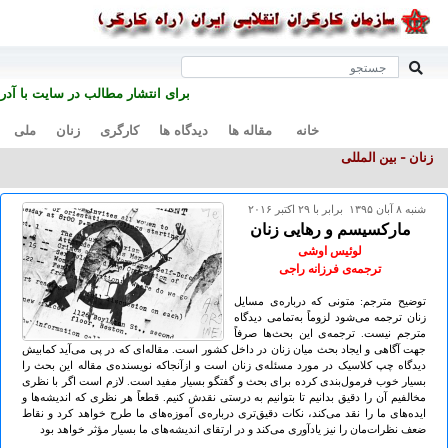
برای انتشار مطالب در سايت با آ
خانه
مقاله ها
دیدگاه ها
کارگری
زنان
ملی
زنان - بین المللی
شنبه ۸ آبان ۱۳۹۵ برابر با ۲۹ اکتبر ۲۰۱۶
مارکسیسم و رهایی زنان
لوئیس اوشی
ترجمه‌ی فرزانه راجی
توضیح مترجم: متونی که درباره‌ی مسایل
زنان ترجمه می‌شود لزوماً به‌تمامی دیدگاه
مترجم نیست. ترجمه‌ی این بحث‌ها صرفاً
جهت آگاهی و ایجاد بحث میان زنان در داخل کشور است. مقاله‌ای که در پی می‌آید کمابیش
دیدگاه چپ کلاسیک در مورد مسئله‌ی زنان است و ازآنجاکه نویسنده‌ی مقاله این بحث را
بسیار خوب فرمول‌بندی کرده برای بحث و گفتگو بسیار مفید است. لازم است اگر با نظری
مخالفیم آن را دقیق بدانیم تا بتوانیم به درستی نقدش کنیم. قطعاً هر نظری که اندیشه‌ها و
ایده‌های ما را نقد می‌کند، نکات دقیق‌تری درباره‌ی آموزه‌های ما طرح خواهد کرد و نقاط
ضعف نظرات‌مان را نیز یادآوری می‌کند و در ارتقای اندیشه‌های ما بسیار مؤثر خواهد بود