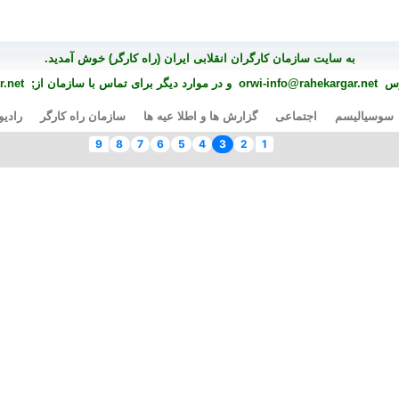
به سايت سازمان کارگران انقلابی ايران (راه کارگر) خوش آمديد.
درس
orwi-info@rahekargar.net
و در موارد ديگر برای تماس با سازمان از;
.net
سوسیالیسم
اجتماعی
گزارش ها و اطلا عیه ها
سازمان راه کارگر
رادیو
9
8
7
6
5
4
3
2
1