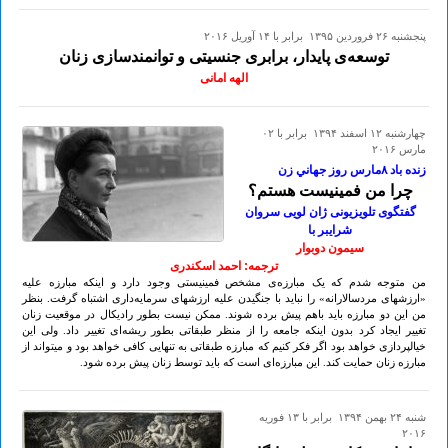
پنجشنبه ۲۶ فروردين ۱۳۹۵ برابر با ۱۴ آوريل ۲۰۱۶
توسعه‌ی پایدار، برابری جنسیتی و توانمندسازی زنان
الهه امانی
چهارشنبه ۱۲ اسفند ۱۳۹۴ برابر با ۰۲
مارس ۲۰۱۶
زنده باد ۸مارس روز جهاني زن
چرا من فمینیست هستم؟
گفتگوی تلویزیونی ژان لویی سروان
شرایبر با
سیمون دوبوار
ترجمە: احمد اسکندری
من متوجە شدم کە یک مبارزەی مشخص فمینیستی وجود دارد و اینکە مبارزە علیە
«ارزشهای مردسالارانە» را نباید با جنگیدن علیە ارزشهای سرمایەداری اشتباە گرفت. بنظر
من این دو مبارزە باید باهم پیش بردە شوند. ممکن نیست بطور رادیکال در موقعیت زنان
تغییر ایجاد کرد بدون اینکە جامعە را از منظر طبقاتی بطور ریشەای تغییر داد. ولی این
خیالپردازی خواهد بود اگر فکر کنیم کە مبارزە طبقاتی بە تنهایی کافی خواهد بود و میتواند از
مبارزە زنان حمایت کند. این مبارزەای است کە باید توسط زنان پیش بردە شود.
شنبه ۲۴ بهمن ۱۳۹۴ برابر با ۱۳ فوريه
۲۰۱۶