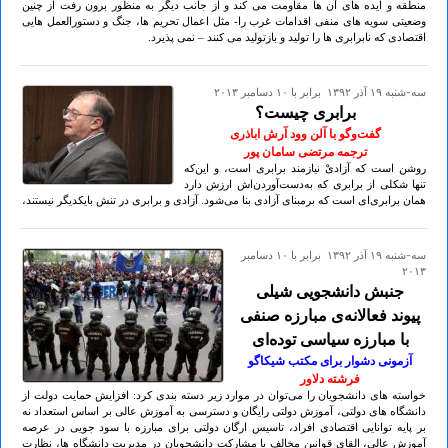
منطقه و ایده های آن ها مقاومت می کند و از جانب دیگر به منظور برون رفت از چنین
وضعیتی سویه های منفی اقدامات غرب را- مثل اعمال تحریم ها، جنگ و دستورالعمل هایی
اقتصادی که نابرابری ها را تولید و بازتولید می کنند – نمی پذیرد.
سه-شنبه ۱۹ آذر ۱۳۹۲ برابر با ۱۰ دسامبر ۲۰۱۳
برابری چیست؟
گفت‌وگو با آلن وود آرش اباذری
ترجمه مرتضی سامان پور
روشن است که آزادیْ نیاز‌مند برابری است، و این‌که
تنها شکلی از برابری که به‌دست‌آوردن‌اش ارزش دارد
همان برابری‌ای است که بر‌مبنای آزادی بنا می‌شود. آزادی و برابری در تنش با‌یکدیگر نیستند،
سه-شنبه ۱۹ آذر ۱۳۹۲ برابر با ۱۰ دسامبر
۲۰۱۳
جنبش دانشجویی شیلی
پیوند فعالانه‌ی مبارزه صنفی
با مبارزه سیاسی توده‌ای
آزمونی دشوار برای مکتب شیکاگو
فرشته دلاور
خواسته های دانشجویان را می‌توان در موارد زیر دسته بندی کرد: افزایش حمایت دولت از
دانشگاه های دولتی، آموزش دولتی رایگان و دسترسی به آموزش عالی بر اساس استعداد نه
بر پایه توانایی اقتصادی افراد، تاسیس ارگان دولتی برای مبارزه با سود جویی در عرصه
آموزش عالی، القای قوانین مخالف با مشارکت دانشجویان در مدیریت دانشگاه ها، نظارت