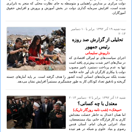
دولت مرکزی بر مدارس راهنمایی و متوسطه به جای نظارت محلی که منجر به نابرابری
شده است، افزایش سرمایه گذاری دولت در بخش آموزش و پرورش و افزایش حقوق
آموزگاران.
سه-شنبه ۱۹ آذر ۱۳۹۲ برابر با ۱۰ دسامبر
۲۰۱۳
تحلیلی از گزارش صد روزه
رئیس جمهور
داریوش سلیمانی
اجرای سیاست‌های نو لیبرالی اقتصادی که
در سال‌های اخیر شدت بیش‌تری یافته است
تنها به عدم پرداخت دستمزد ناچیز مصوب
دولت یا بیکاری کارگران نان آور خانه خلاصه
نشده بلکه سرمایه‌های انسانی آینده کشور را هدف گرفته است. بر پایه آمارهای جسته
گریخته و نادقیق تعداد کودکان کار به طور چشمگیری مستمراً افزایش نشان می‌دهد.
شنبه ۱۶ آذر ۱۳۹۲ برابر با ۰۷ دسامبر ۲۰۱۳
معتدل با چه کسانی؟
«میخک» (شب نامه روزگار تاریک)
اما همان اعتدال به خاطر خصلت معتدلش
کاری به کار قرارگاه خاتم، بنیاد مستضعفان،
ستاد اجرایی فرمان امام، آستان قدس
رضوی و بنیاد علوی و شبکه در هم تنیده