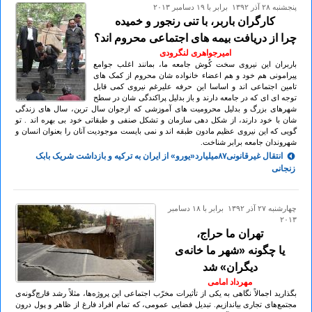
پنجشنبه ۲۸ آذر ۱۳۹۲ برابر با ۱۹ دسامبر ۲۰۱۳
کارگران باربر، با تنی رنجور و خمیده
چرا از دریافت بیمه های اجتماعی محروم اند؟
امیرجواهری لنگرودی
باربران این نیروی سخت کُوش جامعه ما، بمانند اغلب جوامع
پیرامونی هم خود و هم اعضاء خانواده شان محروم از کمک های
تامین اجتماعی اند و اساسا این حرفه علیرغم نیروی کمی قابل
توجه ای ای که در جامعه دارند و باز بدلیل پراکندگی شان در سطح
شهرهای بزرگ و بدلیل محرومیت های آموزشی که ازجوان سال ترین، سال های زندگی
شان با خود دارند، از شکل دهی سازمان و تشکل صنفی و طبقاتی خود بی بهره اند . تو
گویی که این نیروی عظیم مادون طبقه اند و نمی بایست موجودیت آنان را بعنوان انسان و
شهروندان جامعه برابر شناخت.
انتقال غیرقانونی٨٧‌میلیارد«یورو» از ایران به ترکیه و بازداشت شریک بابک
زنجانی
چهارشنبه ۲۷ آذر ۱۳۹۲ برابر با ۱۸ دسامبر
۲۰۱۳
تهران ما حراج،
یا چگونه «شهر ما خانه‌ی
دیگران» شد
مهرداد امامی
بگذارید اجمالاً نگاهی به یکی از تأثیرات مخرّب اجتماعی این پروژه‌ها، مثلاً رشد قارچ‌گونه‌ی
مجتمع‌های تجاری بیاندازیم. تبدیل فضایی عمومی، که تمام افراد فارغ از ظاهر و پول درون