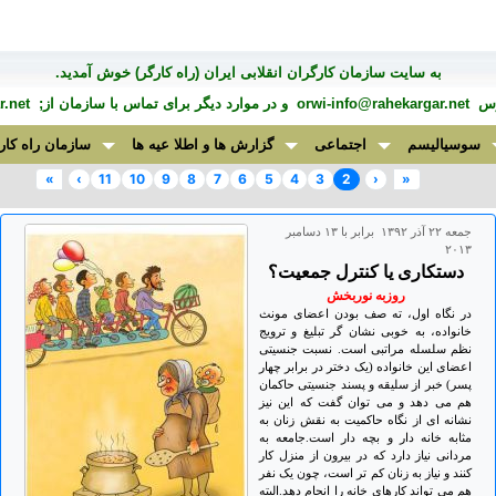
به سايت سازمان کارگران انقلابی ايران (راه کارگر) خوش آمديد.
درس
orwi-info@rahekargar.net
و در موارد ديگر برای تماس با سازمان از;
.net
سوسیالیسم
اجتماعی
گزارش ها و اطلا عیه ها
سازمان راه کار
»
›
11
10
9
8
7
6
5
4
3
2
‹
«
جمعه ۲۲ آذر ۱۳۹۲ برابر با ۱۳ دسامبر
۲۰۱۳
دستکاری یا کنترل جمعیت؟
روزبه نوربخش
در نگاه اول، ته صف بودن اعضای مونث
خانواده، به خوبی نشان گر تبلیغ و ترویج
نظم سلسله مراتبی است. نسبت جنسیتی
اعضای این خانواده (یک دختر در برابر چهار
پسر) خبر از سلیقه و پسند جنسیتی حاکمان
هم می دهد و می توان گفت که این نیز
نشانه ای از نگاه حاکمیت به نقش زنان به
مثابه خانه دار و بچه دار است.جامعه به
مردانی نیاز دارد که در بیرون از منزل کار
کنند و نیاز به زنان کم تر است، چون یک نفر
هم می تواند کارهای خانه را انجام دهد.البته