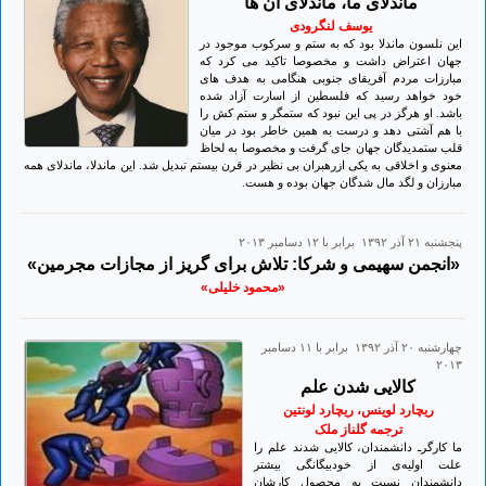
ماندلای ما، ماندلای آن ها
یوسف لنگرودی
این نلسون ماندلا بود که به ستم و سرکوب موجود در
جهان اعتراض داشت و مخصوصا تاکید می کرد که
مبارزات مردم آفریقای جنوبی هنگامی به هدف های
خود خواهد رسید که فلسطین از اسارت آزاد شده
باشد. او هرگز در پی این نبود که ستمگر و ستم کش را
با هم آشتی دهد و درست به همین خاطر بود در میان
قلب ستمدیدگان جهان جای گرفت و مخصوصا به لحاظ
معنوی و اخلاقی به یکی ازرهبران بی نظیر در قرن بیستم تبدیل شد. این ماندلا، ماندلای همه
مبارزان و لگد مال شدگان جهان بوده و هست.
پنجشنبه ۲۱ آذر ۱۳۹۲ برابر با ۱۲ دسامبر ۲۰۱۳
«انجمن سهیمی و شرکا: تلاش برای گریز از مجازات مجرمین»
«محمود خلیلی»
چهارشنبه ۲۰ آذر ۱۳۹۲ برابر با ۱۱ دسامبر
۲۰۱۳
کالایی شدن علم
ریچارد لوینس، ریچارد لونتین
ترجمه گلناز ملک
ما کارگرـ ‌دانشمندان، کالایی شدند علم را
علت اولیه‌ی از خودبیگانگی بیشتر
دانشمندان نسبت به محصول کارشان