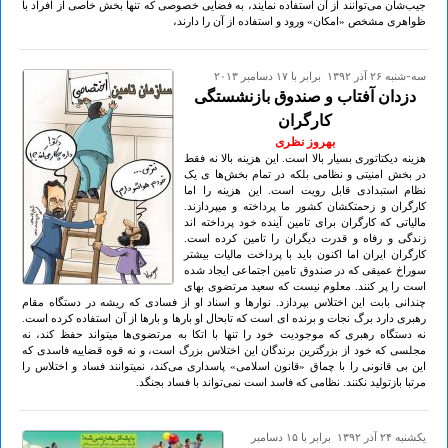
جیب‌شان می‌توانند از آن استفاده نمایند، به فضایی خصوصی که تنها بخش خاصی از افراد با
ظواهری مشخص «امکان» ورود و استفاده از آن را دارند،
سه-شنبه ۲۶ آذر ۱۳۹۲ برابر با ۱۷ دسامبر ۲۰۱۳
دزدان آفتاب و صندوق بازنشستگی
کارگران
بهروز نظری
هزینه دیکتاتوری بسیار بالا است. این هزینه بالا نه فقط
در بخش امنیتی و نظامی بلکه در تمام بخش‌ها ی یک
نظام استبدادی قابل رویت است. این هزینه را اما
کارگران و زحمتکشان کشور ما پرداخته و میپردازند.
مالیاتی که کارگران برای تامین آینده خود پرداخته اند
زندگی‌ و رفاه و قدرت دیگران را تامین کرده است.
کارگران ایران اما اکنون باید با پرداخت مالیات بیشتر
سوراخ عمیقی که در صندوق تامین اجتماعی ایجاد شده
است را پر کنند. معلوم نیست که سعید مرتضوی بهای
چندانی بابت این اختلاس بپردازد. نوارها و اسناد او از فسادی که ریشه در دستگاه مقام
رهبری دارد برگ نجات و برنده ای‌ است که تابحال او بارها و بارها از آن استفاده کرده است.
نه دستگاه رهبری که موجودیت خود را تنها با اتکا به مرتضوی‌ها میتواند حفظ کند، نه
مجلسی که خود از بزرگترین برندگان این اختلاس بزرگ است، و نه قوه قضاییه فاسدی که
این بی‌ قانونی را با چماق «قانون اسلامی» پاسداری می‌کند، نمیتوانند فساد و اختلاس را
مرتبا بازتولید نکنند. نظامی که فاسد است نمی‌تواند با فساد بجنگد.
يكشنبه ۲۴ آذر ۱۳۹۲ برابر با ۱۵ دسامبر