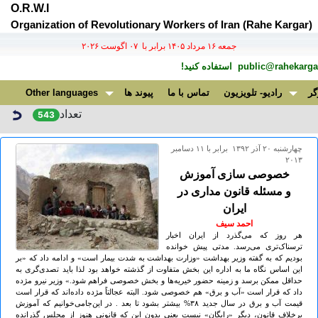
O.R.W.I
Organization of Revolutionary Workers of Iran (Rahe Kargar)
جمعه ۱۶ مرداد ۱۴۰۵ برابر با ۰۷ اگوست ۲۰۲۶
public@rahekargar
استفاده کنید!
گر
رادیو- تلویزیون
تماس با ما
پیوند ها
Other languages
تعداد
543
چهارشنبه ۲۰ آذر ۱۳۹۲ برابر با ۱۱ دسامبر
۲۰۱۳
خصوصی سازی آموزش
و مسئله قانون مداری در
ایران
احمد سیف
هر روز که می‌گذرد از ایران اخبار
ترسناک‌تری می‌رسد. مدتی پیش خوانده
بودیم که به گفته وزیر بهداشت «وزارت بهداشت به شدت بیمار است» و ادامه داد که «بر
این اساس نگاه ما به اداره این بخش متفاوت از گذشته خواهد بود لذا باید تصدی‌گری به
حداقل ممکن برسد و زمینه حضور خیریه‌ها و بخش خصوصی فراهم شود.» وزیر نیرو مژده
داد که قرار است «آب و برق» هم خصوصی شود. البته عجالتاً مژده داده‌اند که قرار است
قیمت آب و برق در سال جدید ۳۸% بیشتر بشود تا بعد . در این‌جامی‌خوانیم که آموزش
برخلاف قانون، دیگر «رایگان» نیست یعنی بدون این که قانونی هنوز از مجلس گذرانده