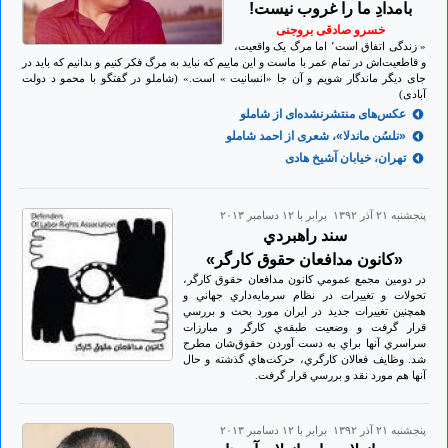
بامدادِ ما را غروب نیست!
خسرو صادقی بروجنی
« زندگی اتفاق است٬ اما مرگ یک واقعیت،
و قاطعیت‌اش در تمام عمر با ماست و این ماییم که نباید به مرگ فکر کنیم و بدانیم که باید در
جای دیگر ماندگار شویم و آن جا «انسانیت » است.» (شاملو در گفتگو با محمو د دولت
آبادی)
عکس‌های منتشر‌نشده‌ای از شاملو
«نلسُن ماندلا»، شعری از احمد شاملو
تهران، خیابان آشیخ هادی
پنجشنبه ۲۱ آذر ۱۳۹۲ برابر با ۱۲ دسامبر ۲۰۱۳
سند راهبردي
«كانون مدافعان حقوق كارگر»
در دومين مجمع عمومي كانون مدافعان حقوق كارگر،
تحولات و تغييرات در نظام سرمايه‌داري جهاني و
همچنين تغييرات جديد در ايران مورد بحث و بررسي
قرار گرفت و وضعيت طبقه‌ي كارگر و مبارزات
سراسري آنها براي به دست آوردن حقوق‌شان مطرح
شد. وظايف فعالان كارگري، حركت‌هاي گذشته و حال
آنها هم مورد نقد و بررسي قرار گرفت.
پنجشنبه ۲۱ آذر ۱۳۹۲ برابر با ۱۲ دسامبر ۲۰۱۳