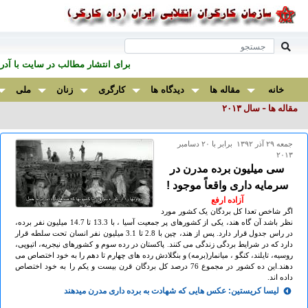
برای انتشار مطالب در سايت با آ
خانه
مقاله ها
دیدگاه ها
کارگری
زنان
ملی
مقاله ها - سال ۲٠۱۳
جمعه ۲۹ آذر ۱۳۹۲ برابر با ۲۰ دسامبر
۲۰۱۳
سی میلیون برده مدرن در
سرمایه داری واقعاً موجود !
آزاده ارفع
اگر شاخص تعدا کل بردگان یک کشور مورد
نظر باشد آن گاه هند، یکی از کشورهای پر جمعیت آسیا ، با 13.3 تا 14.7 میلیون نفر برده،
در راس جدول قرار دارد. پس از هند، چین با 2.8 تا 3.1 میلیون نفر انسان تحت سلطه قرار
دارد که در شرایط بردگی زندگی می کنند. پاکستان در رده سوم و کشورهای نیجریه، اتیوپی،
روسیه، تایلند، کنگو ، میانمار(برمه) و بنگلادش رده های چهارم تا دهم را به خود اختصاص می
دهند.این ده کشور در مجموع 76 درصد کل بردگان قرن بیست و یکم را به خود اختصاص
داده اند.
لیسا کریستین: عکس هایی که شهادت به برده داری مدرن میدهند