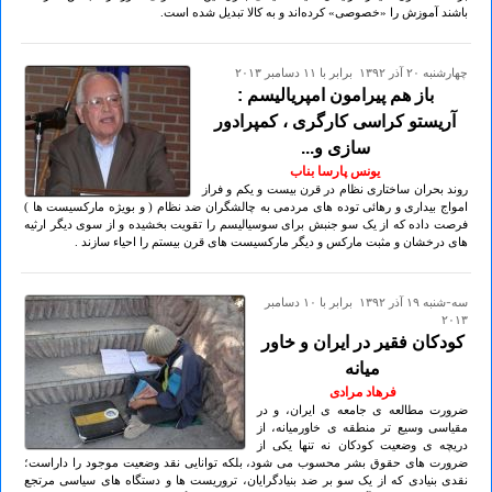
باشند آموزش را «خصوصی» کرده‌اند و به کالا تبدیل شده است.
چهارشنبه ۲۰ آذر ۱۳۹۲ برابر با ۱۱ دسامبر ۲۰۱۳
باز هم پیرامون امپریالیسم :
آریستو کراسی کارگری ، کمپرادور
سازی و...
یونس پارسا بناب
روند بحران ساختاری نظام در قرن بیست و یکم و فراز
امواج بیداری و رهائی توده های مردمی به چالشگران ضد نظام ( و بویژه مارکسیست ها )
فرصت داده که از یک سو جنبش برای سوسیالیسم را تقویت بخشیده و از سوی دیگر ارثیه
های درخشان و مثبت مارکس و دیگر مارکسیست های قرن بیستم را احیاء سازند .
سه-شنبه ۱۹ آذر ۱۳۹۲ برابر با ۱۰ دسامبر
۲۰۱۳
کودکان فقیر در ایران و خاور
میانه
فرهاد مرادی
ضرورت مطالعه ی جامعه ی ایران، و در
مقیاسی وسیع تر منطقه ی خاورمیانه، از
دریچه ی وضعیت کودکان نه تنها یکی از
ضرورت های حقوق بشر محسوب می شود، بلکه توانایی نقد وضعیت موجود را داراست؛
نقدی بنیادی که از یک سو بر ضد بنیادگرایان، تروریست ها و دستگاه های سیاسی مرتجع