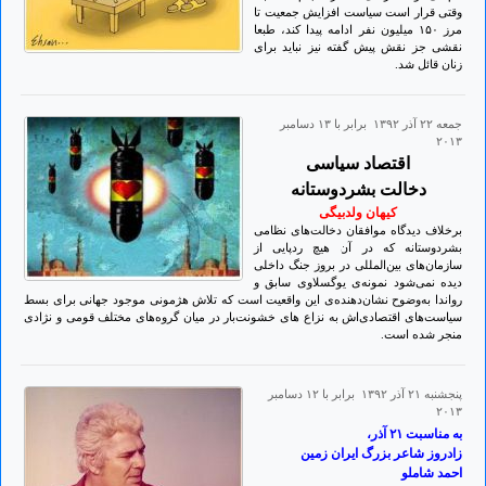
وقتی قرار است سیاست افزایش جمعیت تا
مرز ۱۵٠ میلیون نفر ادامه پیدا کند، طبعا
نقشی جز نقش پیش گفته نیز نباید برای
زنان قائل شد.
جمعه ۲۲ آذر ۱۳۹۲ برابر با ۱۳ دسامبر
۲۰۱۳
اقتصاد سیاسی
دخالت بشردوستانه
کیهان ولدبیگی
برخلاف دیدگاه موافقان دخالت‌های نظامی
بشردوستانه که در آن هیچ ردپایی از
سازمان‌های بین‌المللی در بروز جنگ داخلی
دیده نمی‌شود نمونه‌ی یوگسلاوی سابق و
رواندا به‌وضوح نشان‌دهنده‌ی این واقعیت است که تلاش هژمونی موجود جهانی برای بسط
سیاست‌های اقتصادی‌اش به نزاع های خشونت‌بار در میان گروه‌های مختلف قومی و نژادی
منجر شده است.
پنجشنبه ۲۱ آذر ۱۳۹۲ برابر با ۱۲ دسامبر
۲۰۱۳
به مناسبت ۲۱ آذر،
زادروز شاعر بزرگ ايران زمين
احمد شاملو