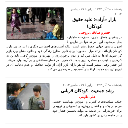
پنجشنبه ۲۸ آذر ۱۳۹۲ برابر با ۱۹ دسامبر
۲۰۱۳
بازار «آزاد»؛ علیه حقوق
کودکان!
خسرو صادقی بروجنی
در واقع در منطق جاری، «حق» به «امتیاز»
بدل می‌شود، این امر نه تنها در تعارض با
اصول بیانیه‌ی جهانی حقوق بشر است، بلکه آسیب‌های اجتماعی دیگری را نیز در پی دارد.
کودکان بازمانده از تحصیل، محبورند برای تامین مخارج زندگی خود و خانواده‌شان وارد بازار
کار شوند. آن‌ها به دلیل سن کم و عدم برخورداری از مهارت و آموزش کافی، باید تن به
کارهایی با کیفیت و دستمزد پایین بدهند که همین امر فشار مضاعفی را بر آن‌ها وارد می‌کند.
این فشار وقتی بیشتر است که هواداران بازار آزاد، از دولت حداقلی و عدم دخالت آن در
توزیع ثروت و حمایت از اقشار آسیب‌پذیر طرفداری می‌کنند
پنجشنبه ۲۸ آذر ۱۳۹۲ برابر با ۱۹ دسامبر ۲۰۱۳
رشد جمعیت: کودکان قربانی
علی طایفی
حذف سیاست‌های کنترل و آموزش بهداشت جنسی
مردم از یکسو و اعمال روش‌های تشویقی و ترویجی
برای فرزندزایی در جامعه می‌تواند نخستین فشار خود
را بر جامعه زنان در کشور وارد کند.