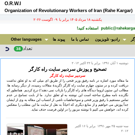
O.R.W.I
Organization of Revolutionary Workers of Iran (Rahe Kargar)
يكشنبه ۱۸ مرداد ۱۴۰۵ برابر با ۰۹ اگوست ۲۰۲۶
public@rahekargar
استفاده کنید!
گر
رادیو- تلویزیون
تماس با ما
پیوند ها
Other languages
تعداد
38
دوشنبه ۱ آبان ۱۳۹۱ برابر با ۲۲ اکتبر ۲۰۱۲
تصحیح و پوزش سردبیر سایت راه کارگر
سردبیر سایت راه کارگر
ما مقاله مورد اشاره در نامه رفیق وزیر فتحی را از طریق ای میلی که به او تعلق نداشت
دریافت کرده و در ستون چهارم سایت راه کارگر (گزیدۀ مقالات رسیده، از دیگر رسانه ها:
مطالب این ستون لزوما ديدگاه های راه کارگر را بازتاب نمی دهند!) درج کردیم. همانطور که
نگارنده نامه مطرح ساخته است این نوشته به او تعلق ندارد. ما از بابت تسامح در عدم
تماس مستقیم با رفیق وزیر فتحی و سوءتفاهمات ناشی از انتساب این مقاله به وی از ایشان
جداً پوزش می خواهیم و از منابع دیگری که احیاناً به نقل از سایت ما این مطلب را منعکس
کرده اند، خواهش می کنیم تا نوشته مزبور را در اولین فرصت حذف نماید.
سه-شنبه ۲۵ مهر ۱۳۹۱ برابر با ۱۶ اکتبر
۲۰۱۲