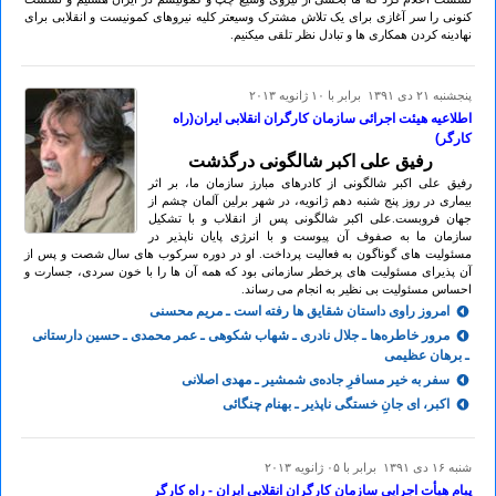
کنونی را سر آغازی برای یک تلاش مشترک وسیعتر کلیه نیروهای کمونیست و انقلابی برای
نهادینه کردن همکاری ها و تبادل نظر تلقی میکنیم.
پنجشنبه ۲۱ دی ۱۳۹۱ برابر با ۱۰ ژانويه ۲۰۱۳
اطلاعیه هیئت اجرائی سازمان کارگران انقلابی ایران(راه
کارگر)
رفیق علی اکبر شالگونی درگذشت
رفیق علی اکبر شالگونی از کادرهای مبارز سازمان ما، بر اثر
بیماری در روز پنج شنبه دهم ژانویه، در شهر برلین آلمان چشم از
جهان فروبست.علی اکبر شالگونی پس از انقلاب و با تشکیل
سازمان ما به صفوف آن پیوست و با انرژی پایان ناپذیر در
مسئولیت های گوناگون به فعالیت پرداخت. او در دوره سرکوب های سال شصت و پس از
آن پذیرای مسئولیت های پرخطر سازمانی بود که همه آن ها را با خون سردی، جسارت و
احساس مسئولیت بی نظیر به انجام می رساند.
امروز راوی داستان شقایق ها رفته است ـ مریم محسنی
مرور خاطره‌ها ـ جلال نادری ـ شهاب شکوهی ـ عمر محمدی ـ حسین دارستانی
ـ برهان عظیمی
سفر به خیر مسافرِ جاده‌ی شمشیر ـ مهدی اصلانی
اکبر، ای جانِ خستگی ناپذیر ـ بهنام چنگائی
شنبه ۱۶ دی ۱۳۹۱ برابر با ۰۵ ژانويه ۲۰۱۳
پیام هیأت اجرایی سازمان کارگران انقلابی ایران - راه کارگر