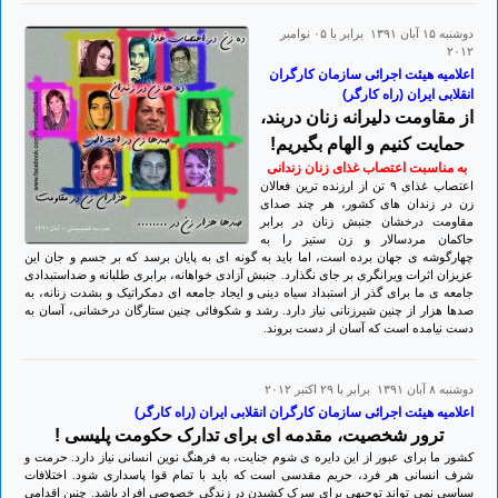
دوشنبه ۱۵ آبان ۱۳۹۱ برابر با ۰۵ نوامبر
۲۰۱۲
اعلامیه هیئت اجرائی سازمان کارگران
انقلابی ایران (راه کارگر)
از مقاومت دلیرانه زنان دربند،
حمایت کنیم و الهام بگیریم!
به مناسبت اعتصاب غذای زنان زندانی
اعتصاب غذای ۹ تن از ارزنده ترین فعالان
زن در زندان های کشور، هر چند صدای
مقاومت درخشان جنبش زنان در برابر
حاکمان مردسالار و زن ستیز را به
چهارگوشه ی جهان برده است، اما باید به گونه ای به پایان برسد که بر جسم و جان این
عزیزان اثرات ویرانگری بر جای نگذارد. جنبش آزادی خواهانه، برابری طلبانه و ضداستبدادی
جامعه ی ما برای گذر از استبداد سیاه دینی و ایجاد جامعه ای دمکراتیک و بشدت زنانه، به
صدها هزار از چنین شیرزنانی نیاز دارد. رشد و شکوفائی چنین ستارگان درخشانی، آسان به
دست نیامده است که آسان از دست بروند.
دوشنبه ۸ آبان ۱۳۹۱ برابر با ۲۹ اکتبر ۲۰۱۲
اعلامیه هیئت اجرائی سازمان کارگران انقلابی ایران (راه کارگر)
ترور شخصیت، مقدمه ای برای تدارک حکومت پلیسی !
کشور ما برای عبور از این دایره ی شوم جنایت، به فرهنگ نوین انسانی نیاز دارد. حرمت و
شرف انسانی هر فرد، حریم مقدسی است که باید با تمام قوا پاسداری شود. اختلافات
سیاسی نمی تواند توجیهی برای سرک کشیدن در زندگی خصوصی افراد باشد. چنین اقدامی