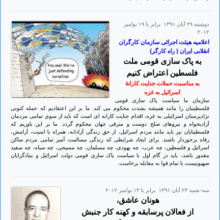
دوشنبه ۲۹ آبان ۱۳۹۱ برابر با ۱۹ نوامبر
۲۰۱۲
اعلامیه هیئت اجرائی سازمان کارگران
انقلابی ایران ( راه کارگر)
به پاک سازی قومی ملت
فلسطین اعتراض کنیم
به مناسبت حملات جنایت کارانۀ
اسرائیل به غزه
سازمان ما سیاست پاک سازی قومی
فلسطینیان را مانند همیشه بشدت محکوم می کند. ما بر این اعتقادیم که حمله کنونی
نژادپرستان اسرائیلی به غزه، اقدام جنایت کارانه ای است که باید از سوی تمامی مردمان
آزادیخواه و نیروهای صلح دوست و مترقی جهان محکوم گردد. ما بر این باوریم که
فلسطینایان نیز باید مانند مردم اسرائیل، از حق زندگی آزادانه، همراه با امنیت، آرامش،
رفاه برخوردار باشند. برای ایجاد شرایطی که زندگی مسالمت آمیز تمامی مردم ساکن
اسرائیل و فلسطین، چه عرب، چه یهودی، چه مسلمان، چه مسیحی، چه سیاه، چه سفید
مقدور باشد، باید در گام اول با سیاست پاک سازی قومی دولت اسرائیل و بنیادگرایان
صهیونیست با تمام قوا به مقابله برخاست.
سه-شنبه ۲۳ آبان ۱۳۹۱ برابر با ۱۳ نوامبر ۲۰۱۲
هونان عاشق،
از فعالان پرسابقه و کهنه کار جنبش