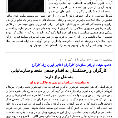
آن به عنوان مجازاتی ضدانسانی، باید تمامی راه های
توجیه آن را از میان برداشت. چنین امری به معنای
آنست که از دمکراسی پیگیر و از آزادی های بی قید و
شرط سیاسی، از برابر حقوقی زنان با مردان ، از حق تعیین سرنوشت ملیت های ساکن
کشور،از ایجاد امکانات برابر برای رشد و ارتقای استعدادهای جامعه، و در یک کلام از آزادی،
برابری و همبستگی انسانی بطور قاطع دفاع کرد. برای پایه ریزی چنین سیستمی، در تلاش
برای سرنگونی جمهوری اسلامی باید که روی قدرت توده های مردم، مردم سازمان یافته در
تشکل های صنفی، سیاسی و توده ای خود آنها تاکید کرد. باید به این که « انقلاب کار توده
هاست» ایمان داشت و در راه آن مبارزه کرد. تنها در شرایطی که مردم بتوانند قدرتی از آن
خود ایجاد کرده و زمینه ی ایجاد دمکراسی پایدار را بوجود آورند، می توان نسبت به ایجاد
شرایط نوینی که در آن دیگر توجیهی به مجازات اعدام نباشد امیدوار بود.
پنجشنبه ۱۳ مهر ۱۳۹۱ برابر با ۰۴ اکتبر ۲۰۱۲
اعلامیه هیئت اجرائی سازمان کارگران انقلابی ایران (راه کارگر)
کارگران و زحمتکشان به اقدام جمعی متحد و سازمانیابی
مستقل نیاز دارند
به مناسبت اعتراضات مردمی به فلاکت توده ای
در شرایطی که هم حکومت خونخوار حاکم و هم قدرت های جهانخوار تحت رهبری امریکا با
گروگان گرفتن مردم ایران و تحمیل فلاکت و گرسنگی بر این مردم ، طرح های شوم شان را
پیش می برند ، پیش بینی حوادث آینده بسیار دشوار است ؛ اما در چشم انداز توفانی پیش
رو ، در یک چیز نباید به هیچ شک و ابهامی راه داد: مردم ایران نباید تماشاگر منفعل جنگ
لاشخورهایی باشند که برای سوزاندن و نابود کردن زندگی و امید در این سرزمین ، به جان
هم افتاده اند ؛ آنها باید به کنش گران اصلی این صحنه تبدیل شوند. مسیر حوادث هرچه
باشد، مردم ایران ، یعنی صاحبان برحق این سرزمین، بیش از هر وقت دیگر، به اقدامات
متحد توده ای و سازمانیابی مستقل کارگران و زحمتکشان، یعنی اکثریت قاطع و محروم ترین