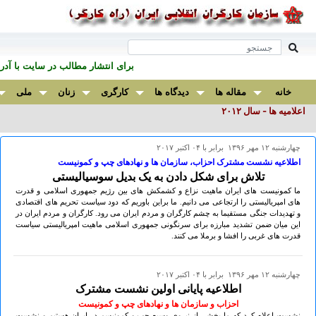
برای انتشار مطالب در سايت با آ
خانه
مقاله ها
دیدگاه ها
کارگری
زنان
ملی
اعلامیه ها - سال ۲٠۱۲
چهارشنبه ۱۲ مهر ۱۳۹۶ برابر با ۰۴ اکتبر ۲۰۱۷
اطلاعیه نشست مشترک احزاب، سازمان ها و نهادهای چپ و کمونیست
تلاش برای شکل دادن به یک بدیل سوسیالیستی
ما کمونیست های ایران ماهیت نزاع و کشمکش های بین رژیم جمهوری اسلامی و قدرت
های امپریالیستی را ارتجاعی می دانیم. ما براین باوریم که دود سیاست تحریم های اقتصادی
و تهدیدات جنگی مستقیما به چشم کارگران و مردم ایران می رود. کارگران و مردم ایران در
این میان ضمن تشدید مبارزه برای سرنگونی جمهوری اسلامی ماهیت امپریالیستی سیاست
قدرت های غربی را افشا و برملا می کنند.
چهارشنبه ۱۲ مهر ۱۳۹۶ برابر با ۰۴ اکتبر ۲۰۱۷
اطلاعیه پایانی اولین نشست مشترک
احزاب و سازمان ها و نهادهای چپ و کمونیست
نشست اعلام کرد که ما بخشی از نیروی وسیع چپ و کمونیسم در ایران هستیم و نشست