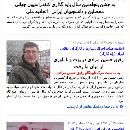
به جشن پنجاهمین سال پایه گذاری کنفدراسیون جهانی
محصلین و دانشجویان ایرانی - اتحادیه ملی
جشن پنجاهمین سال پایه گذاری کنفدراسیون جهانی محصلین و دانشجویان ایرانی - اتحادیه
ملی را به شما و به همه آنهایی که در صفوف آن مبارزه کرده اند و یادگاران ارجمندی هستند
که هنوز خاطرۀ آن مبارزات فداکارانه را زنده نگه می دارند ، شادباش می گوئیم.
شنبه ۱۶ دی ۱۳۹۱ برابر با ۰۵ ژانويه ۲۰۱۳
اعلامیه هیئت اجرائی سازمان کارگران انقلابی
ایران (راه کارگر)
رفیق حسین مرادی در بهت و نا باوری
از میان ما رفت
به مناسبت مرگ نابهنگام رفیق حسین مرادی
رفیق حسین پس از آزادی از زندان و خروج از کشور، با
سازمان در تماس بود. رفیق حسین، از صفا و صمیمتی
برخوردار بود که پس از آزادی از زندان آن را در قبال خانواده های شهدا و زندانی سیاسی به
خوبی نشان داد. احساس عمیقآ انسانی او به حدی بود که سال ها پس از زندان، هیچ گاه
نتوانست جنایت جمهوری اسلامی در قبال فرزندان مردم بویژه در دهۀ شصت را از خاطر
ببرد.
به یاد صفا و دلتنگی‌‌هایش از غربت…
شنبه ۲۵ آذر ۱۳۹۱ برابر با ۱۵ دسامبر ۲۰۱۲
اعلامیه هیئت اجرائی سازمان کارگران