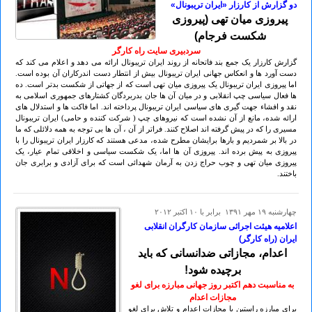
دو گزارش از کارزار «ایران تریبونال»
پيروزی میان تهی (پيروزی
شكست فرجام)
سردبیری سایت راه کارگر
گزارش کارزار یک جمع بند فاتحانه از روند ایران تریبونال ارائه می دهد و اعلام می کند که
دست آورد ها و انعکاس جهانی ایران تریبونال بیش از انتطار دست اندرکاران آن بوده است.
اما پیروزی ایران تریبونال یک پیروزی میان تهی است که از جهاتی از شکست بدتر است. ده
ها فعال سیاسی چپ انقلابی و در میان آن ها جان بدربردگان کشتارهای جمهوری اسلامی به
نقد و افشاء جهت گیری های سیاسی ایران تریبونال پرداخته اند. اما فاکت ها و استدلال های
ارائه شده، مانع از آن نشده است که نیروهای چپ ( شرکت کننده و حامی) ایران تریبونال
مسیری را که در پیش گرفته اند اصلاح کنند. فراتر از آن ، آن ها بی توجه به همه دلائلی که ما
در بالا بر شمردیم و بارها برایشان مطرح شده، مدعی هستند که کارزار ایران تریبونال را با
پیروزی به پیش برده اند. پیروزی آن ها اما، یک شکست سیاسی و اخلاقی تمام عیار، یک
پیروزی میان تهی و چوب حراج زدن به آرمان شهدائی است که برای آزادی و برابری جان
باختند.
چهارشنبه ۱۹ مهر ۱۳۹۱ برابر با ۱۰ اکتبر ۲۰۱۲
اعلامیه هیئت اجرائی سازمان کارگران انقلابی
ایران (راه کارگر)
اعدام، مجازاتی ضدانسانی که باید
برچیده شود!
به مناسبت دهم اکتبر روز جهانی مبارزه برای لغو
مجازات اعدام
برای مبارزه راستین با مجازات اعدام و تلاش برای لغو