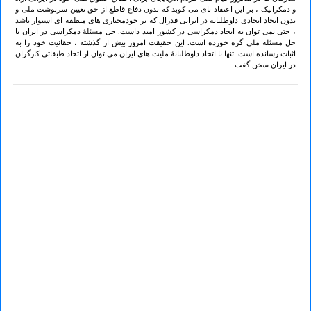
و دمکراتیک ، بر این اعتقاد پای می کوبد که بدون دفاع قاطع از حق تعیین سرنوشت ملی و
بدون ایجاد اتحادی داوطلبانه در ایرانی فدرال که بر خودمختاری های منطقه ای استوار باشد
، حتی نمی توان به ایحاد دمکراسی در کشور امید داشت. حل مسئلۀ دمکراسی در ایران با
حل مسئله ملی گره خورده است. این حقیقت امروز بیش از گذشته ، حقانیت خود را به
اثبات رسانده است. تنها با اتحاد داوطلبانۀ ملیت های ایران می توان از اتحاد طبقاتی کارگران
در ایران سخن گفت.