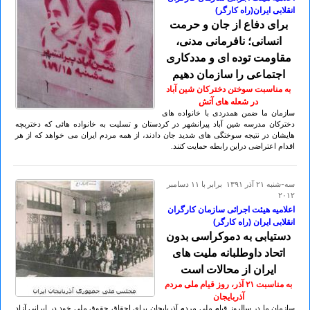
انقلابی ایران(راه کارگر)
برای دفاع از جان و حرمت
انسانی؛ نافرمانی مدنی،
مقاومت توده ای و مددکاری
اجتماعی را سازمان دهیم
به مناسبت سوختن دخترکان شین آباد
در شعله های آتش
سازمان ما ضمن همدردی با خانواده های
دخترکان مدرسه شین آباد پیرانشهر در کردستان و تسلیت به خانواده هائی که دختربچه
هایشان در نتیجه سوختگی های شدید جان دادند، از همه مردم ایران می خواهد که از هر
اقدام اعتراضی دراین رابطه حمایت کنند.
سه-شنبه ۲۱ آذر ۱۳۹۱ برابر با ۱۱ دسامبر
۲۰۱۲
اعلامیه هیئت اجرائی سازمان کارگران
انقلابی ایران (راه کارگر)
دستیابی به دموکراسی بدون
اتحاد داوطلبانه ملیت های
ایران از محالات است
به مناسبت ۲۱ آذر، روز قیام ملی مردم
آذربایجان
سازمان ما در سالروز قیام ملی مردم آذربایجان برای احقاق حقوق ملی خود در ایرانی آزاد