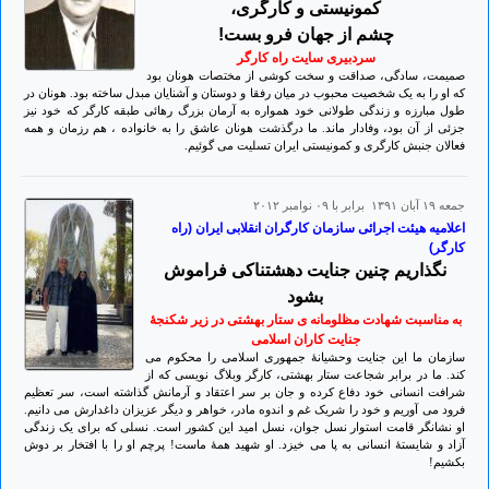
کمونیستی و کارگری،
چشم از جهان فرو بست!
سردبیری سایت راه کارگر
صمیمت، سادگی، صداقت و سخت کوشی از مختصات هونان بود
که او را به یک شخصیت محبوب در میان رفقا و دوستان و آشنایان مبدل ساخته بود. هونان در
طول مبارزه و زندگی طولانی خود همواره به آرمان بزرگ رهائی طبقه کارگر که خود نیز
جزئی از آن بود، وفادار ماند. ما درگذشت هونان عاشق را به خانواده ، هم رزمان و همه
فعالان جنبش کارگری و کمونیستی ایران تسلیت می گوئیم.
جمعه ۱۹ آبان ۱۳۹۱ برابر با ۰۹ نوامبر ۲۰۱۲
اعلامیه هیئت اجرائی سازمان کارگران انقلابی ایران (راه
کارگر)
نگذاریم چنین جنایت دهشتناکی فراموش
بشود
به مناسبت شهادت مظلومانه ی ستار بهشتی در زیر شکنجۀ
جنایت کاران اسلامی
سازمان ما این جنایت وحشیانۀ جمهوری اسلامی را محکوم می
کند. ما در برابر شجاعت ستار بهشتی، کارگر وبلاگ نویسی که از
شرافت انسانی خود دفاع کرده و جان بر سر اعتقاد و آرمانش گذاشته است، سر تعظیم
فرود می آوریم و خود را شریک غم و اندوه مادر، خواهر و دیگر عزیزان داغدارش می دانیم.
او نشانگر قامت استوار نسل جوان، نسل امید این کشور است. نسلی که برای یک زندگی
آزاد و شایستۀ انسانی به پا می خیزد. او شهید همۀ ماست! پرچم او را با افتخار بر دوش
بکشیم!