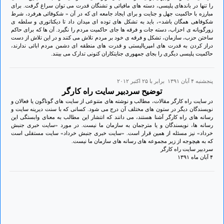
را تنها در باندهای پلیسی، دسته های مافیائی و تشنگان قدرت می توان سراغ گرفت. برای
مبارزه با حاکمیت جهل و جنایت و برای ایجاد جامعه ای که در آن « شکوفائی هرفرد، شرط
شکوفاهی همگان باشد»، باید به تشکل های توده ای میدان داد تا دیکتاتوری و سلطه ی
زورگویانه ی احزاب، دسته جات و فرقه ها جای حاکمیت مردم را نگیرد. آن ها که برای حاکم
ساختن حزب، سازمان، تشکل و فرقه ی خود بر مردم تلاش می کنند و در این تلاش از دست
دراز کردن به قدرت های امپریالیستی و قدرت های منطقه ای دشمن مردم ابائی ندارند،
حاکمیت پلیسی دیگری را بجای جمهوری جنایتکاران کنونی تدارک می بینند.
پنجشنبه ۴ آبان ۱۳۹۱ برابر با ۲۵ اکتبر ۲۰۱۲
توضیح سردبیر سایت راه کارگر
در سایت راه کارگر مقالات، مطالب و نوشته های متنوعی از سایت های گوناگون یا فعالان و
نویسندگان دیگر در ستون های مختلف آن درج می شود. کسانی که با سنت دیرینه سایت و
رسانه های راه کارگر آشنا هستند، می دانند که انتشار این مطالب به معنای وابستگی این
رسانه ها، نویسندگان و یا مترجمان به سازمان ما نیست. در مورد «سایت خبری جنبش
خرداد» نیز مسئله از همین قرار است. «سایت خبری جنبش خرداد» سایت مستقلی است
که به هیچوجه از زیر مجموعه های رسانه های سازمان ما نیست.
سردبیر سایت راه کارگر
۴ آبان ماه ۱۳۹۱