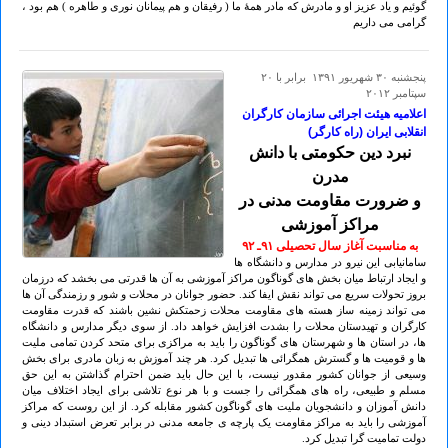
گوئیم و یاد عزیز او و مادرش که مادر همۀ ما ( رفیقان و هم پیمانان نوری و طاهره ) هم بود ،
گرامی می داریم
پنجشنبه ۳۰ شهريور ۱۳۹۱ برابر با ۲۰
سپتامبر ۲۰۱۲
اعلامیه هیئت اجرائی سازمان کارگران
انقلابی ایران (راه کارگر)
نبرد دین حکومتی با دانش
مدرن
و ضرورت مقاومت مدنی در
مراکز آموزشی
به مناسبت آغاز سال تحصیلی ۹۱ـ ۹۲
سامانیابی این نیرو در مدارس و دانشگاه ها
و ایجاد ارتباط میان بخش های گوناگون مراکز آموزشی به آن ها قدرتی می بخشد که درزمان
بروز تحولات سریع می تواند نقش ایفا کند. حضور جوانان در محلات و شور و رزمندگی آن ها
می تواند زمینه ساز هسته های مقاومت محلات زحمتکش نشین باشند که قدرت مقاومت
کارگران و تهیدستان محلات را بشدت افزایش خواهد داد. از سوی دیگر مدارس و دانشگاه
ها، در استان ها و شهرستان های گوناگون را باید به مراکزی برای متحد کردن تمامی ملیت
ها و قومیت ها و گسترش همگرائی ها تبدیل کرد. هر چند آموزش به زبان مادری برای بخش
وسیعی از جوانان کشور مقدور نیست، با این حال باید ضمن احترام گذاشتن به این حق
مسلم و طبیعی، راه های همگرائی را جست و با هر نوع تلاشی برای ایجاد اختلاف میان
دانش آموزان و دانشجویان ملیت های گوناگون کشور مقابله کرد. از این روست که مراکز
آموزشی را باید به مراکز مقاومت یک پارچه ی جامعه مدنی در برابر تعرض استبداد دینی و
دولت تمامیت گرا تبدیل کرد.