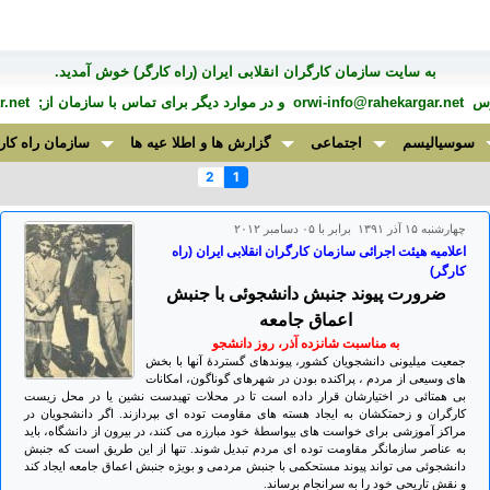
به سايت سازمان کارگران انقلابی ايران (راه کارگر) خوش آمديد.
درس
orwi-info@rahekargar.net
و در موارد ديگر برای تماس با سازمان از;
.net
سوسیالیسم
اجتماعی
گزارش ها و اطلا عیه ها
سازمان راه کار
2
1
چهارشنبه ۱۵ آذر ۱۳۹۱ برابر با ۰۵ دسامبر ۲۰۱۲
اعلامیه هیئت اجرائی سازمان کارگران انقلابی ایران (راه
کارگر)
ضرورت پیوند جنبش دانشجوئی با جنبش
اعماق جامعه
به مناسبت شانزده آذر، روز دانشجو
جمعیت میلیونی دانشجویان کشور، پیوندهای گستردۀ آنها با بخش
های وسیعی از مردم ، پراکنده بودن در شهرهای گوناگون، امکانات
بی همتائی در اختیارشان قرار داده است تا در محلات تهیدست نشین یا در محل زیست
کارگران و زحمتکشان به ایجاد هسته های مقاومت توده ای بپردازند. اگر دانشجویان در
مراکز آموزشی برای خواست های بیواسطۀ خود مبارزه می کنند، در بیرون از دانشگاه، باید
به عناصر سازمانگر مقاومت توده ای مردم تبدیل شوند. تنها از این طریق است که جنبش
دانشجوئی می تواند پیوند مستحکمی با جنبش مردمی و بویژه جنبش اعماق جامعه ایجاد کند
و نقش تاریحی خود را به سرانجام برساند.