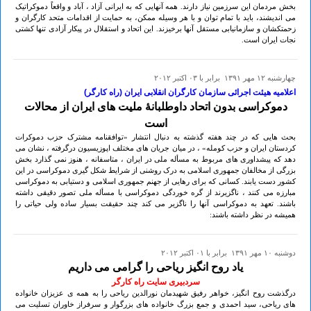
بخش مردمان این سرزمین نیاز دارند. همه آنهایی که به ایرانی آزاد ، آباد و واقعاً دموکراتیک
می اندیشند، باید با تمام توان و با هر وسیله ممکن، به حمایت از اقدامات متحد کارگران و
زحمتکشان و سازمانیابی مستقل آنها برخیزند. این اتحاد و استقلال در پیکار آزادی تنها کشتی
نجات ایران است.
چهارشنبه ۱۲ مهر ۱۳۹۱ برابر با ۰۳ اکتبر ۲۰۱۲
اعلامیه هیئت اجرائی سازمان کارگران انقلابی ایران (راه کارگر)
دموکراسی بدون اتحاد داوطلبانۀ ملیت های ایران از محالات
است
بحث هایی که در چند هفته گذشته به دنبال انتشار «توافقنامه مشترک حزب دموکرات
کردستان ایران و حزب کومله» ، در میان جریان های مختلف اپوزیسیون درگرفته ، نشان می
دهد که پیشداوری های مربوط به مسأله ملی در ایران ، متاسفانه ، هنوز نمی گذارد بخش
بزرگی از مخالفان جمهوری اسلامی به درک روشنی از شرایط شکل گیری دموکراسی در این
کشور دست یابند. کسانی که برای رهایی از جهنم جمهوری اسلامی و دستیابی به دموکراسی
مبارزه می کنند ، ناگزیرند از گره خوردگی دموکراسی با مسأله ملی تصور دقیقی داشته
باشند. تعهد به دموکراسی آنها را ناگزیر می کند چند حقیقت بسیار ساده ولی حیاتی را
همیشه در نظر داشته باشند:
دوشنبه ۱۰ مهر ۱۳۹۱ برابر با ۰۱ اکتبر ۲۰۱۲
یاد روح انگیز ریاحی را گرامی می داریم
سردبیری سایت راه کارگر
درگذشت روح انگیز، خواهر رفیق شهیدمان نورالدین ریاحی را به همه ی عزیزان خانواده
های ریاحی، سید احمدی و جمع بزرگ خانواده های بزرگوار و سرفراز خاوران تسلیت می