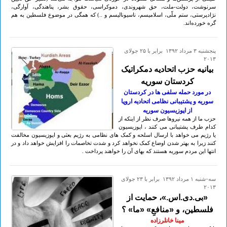
سرنوشت، دولت-ملت، حق شهروندی، دموکراسی، حقوق بشر، پناهندگی، آوارگی،
نژادپرستی، ستم ملّی، اسلامیسم، ناسیونالیسم و ..) که همگی در موضوع فلسطین به هم
گره خورده‌اند.
پنجشنبه ۳ مرداد ۱۳۹۲ برابر با ۲۵ جولای
۲۰۱۳
بیانیه حزب اتحادیه دمکراتیک
کردستان سوریه
در مورد حمله سلفی ها در کردستان
سوریه و پشتیبانی نظامی اتحادیه اروپا
از اپوزیسیون سوریه
حزب ما از همه نیروها صرف نظر از اینکه از
کدام طرف پشتیبانی می کنند ، اپوزیسیون
یا رژیم می خواهد با ارسال اسلحه و کمک های نظامی به رژیم بعثی و اپوزیسیون مخالفت
کنند زیرا به بهتر شدن اوضاع کمک نخواهد کرد و شدت تخاصمات را افزایش خواهد داد و در
انتها این مردم سوریه هستند که بهای آن را خواهند پرداخت .
سه-شنبه ۱ مرداد ۱۳۹۲ برابر با ۲۳ جولای
۲۰۱۳
«بی.دی.اس.»، حمایت از
فلسطین، و «منافعِ» «ما» ؟
مینا خانلرزاده