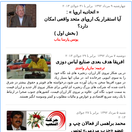
چهارشنبه ۹ مرداد ۱۳۹۲ برابر با ۳۱ جولای ۲۰۱۳
« اتحادیه اروپا » :
آیا استقرار یک اروپای متحد واقعی امکان
دارد؟
( بخش اول )
یونس پارسا بناب
دوشنبه ۷ مرداد ۱۳۹۲ برابر با ۲۹ جولای ۲۰۱۳
افریقا هدف بعدی صنایع لباس دوزی
ترجمه: مازیار واحدی
در پی شکار نیروی کار ارزان، زنجیره های مُد نگاه خود
را به سوی اتیوپی چرخانده اند. در میان انها بسیار زیاد
در مورد افریفا سخن به زبان آورده می شود.درخواسته های قویتر و حقوق بیشتر دز شرق
باعث شده که شرکت های بزرگ زنجیره ای لباس برای شکار نیروی کار جدید و ارزان قیمت
به سمت جنوب نگاه کنن. علاوه بر نیروی کار ارزان قیمت، کشورهای جنوب صحرا در ارتباط
با یک رشد سریع اقتصادی و عوارض و مالیات مطلوب و کمتر وسوسه انگیز هستند.
شنبه ۵ مرداد ۱۳۹۲ برابر با ۲۷ جولای
۲۰۱۳
محمد براهمی از فعالان چپ و
عضو «حزب مردمی» تونس