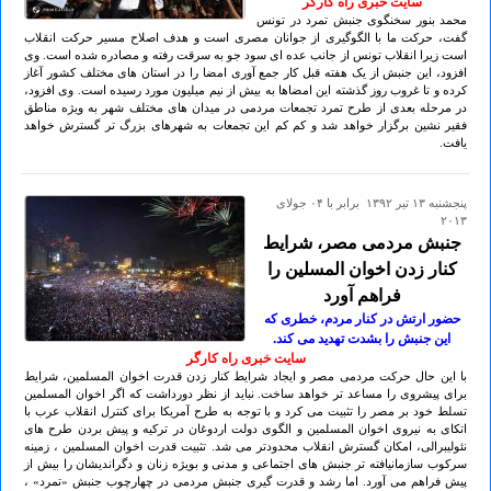
سایت خبری راه کارگر
محمد بنور سخنگوی جنبش تمرد در تونس
گفت، حرکت ما با الگوگیری از جوانان مصری است و هدف اصلاح مسیر حرکت انقلاب
است زیرا انقلاب تونس از جانب عده ای سود جو به سرقت رفته و مصادره شده است. وی
افزود، ‌این جنبش از یک هفته قبل کار جمع آوری امضا را در استان های مختلف کشور آغاز
کرده و تا غروب روز گذشته این امضاها به بیش از نیم میلیون مورد رسیده است. وی افزود،
در مرحله بعدی از طرح تمرد تجمعات مردمی در میدان های مختلف شهر به ویژه مناطق
فقیر نشین برگزار خواهد شد و کم کم این تجمعات به شهرهای بزرگ تر گسترش خواهد
یافت.
پنجشنبه ۱۳ تير ۱۳۹۲ برابر با ۰۴ جولای
۲۰۱۳
جنبش مردمی مصر، شرایط
کنار زدن اخوان المسلین را
فراهم آورد
حضور ارتش در کنار مردم، خطری که
این جنبش را بشدت تهدید می کند.
سایت خبری راه کارگر
با این حال حرکت مردمی مصر و ایجاد شرایط کنار زدن قدرت اخوان المسلمین، شرایط
برای پیشروی را مساعد تر خواهد ساخت. نباید از نظر دورداشت که اگر اخوان المسلمین
تسلط خود بر مصر را تثبیت می کرد و با توجه به طرح آمریکا برای کنترل انقلاب عرب با
اتکای به نیروی اخوان المسلمین و الگوی دولت اردوغان در ترکیه و پیش بردن طرح های
نئولیبرالی، امکان گسترش انقلاب محدودتر می شد. تثبیت قدرت اخوان المسلمین ، زمینه
سرکوب سازمانیافته تر جنبش های اجتماعی و مدنی و بویژه زنان و دگراندیشان را بیش از
پیش فراهم می آورد. اما رشد و قدرت گیری جنبش مردمی در چهارچوب جنبش «تمرد» ،