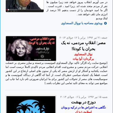
در می آوریم انقلاب پیروز خواهد شد زیرا میلیون ها
نفر از مردم متحد شده اند .زیرا امید ، قدرت است .
اگر ما امید خودمان را از دست بدهیم 50 درصد از
انرژی مان تلف خواهد شد .
لینک ویدیو
ویدئوی مصاحبه با نووال السعداوی
جمعه ۲۱ تير ۱۳۹۲ برابر با ۱۲ جولای ۲۰۱۳
مصر: انقلابِ مردمی، نه یک
بحران یا کودتا!
نوال السعداوی
برگردان: آوا بیات
[توضیح سایت راه کارگر: تاکید نوال السعداوی کمونیست برجسته و مبارز مصری بر خصلت
انقلابی حرکت مردم مصر، و مشروعیت اقدام انقلابی مردم تاکیدی کاملآ درست است اما
حمایت یکجانبه و آشکار او از ارتش مصر که یکی از ستون های اصلی ارتجاع در این کشور
است، قطعآ یک اشتباه سیاسی خطرناک است. از آنجا که آگاهی از دیدگاه کمونیست ها و
سوسیالیست های مصر از تحولات این کشور برای ما ایرانیان ضرورتی تام دارد اما چاپ این
مواضع نمی تواند به معنای تائید تمامی این نظرات باشد.]
شنبه ۱۵ تير ۱۳۹۲ برابر با ۰۶ جولای ۲۰۱۳
دوزخ در بهشت
نگاهی به اعتراض ها در ترکیه و یونان
اسلاوی ژیژک