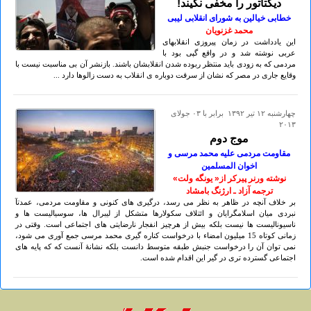
دیکتاتور را مخفی نکیند!
خطابی خیالین به شورای انقلابی لیبی
محمد غزنويان
این یادداشت در زمان پیروزی انقلابهای
عربی نوشته شد و در واقع گپی بود با
مردمی که به زودی باید منتظر ربوده شدن انقلابشان باشند. بازنشر آن بی مناسبت نیست با
وقایع جاری در مصر که نشان از سرقت دوباره ی انقلاب به دست زالوها دارد ...
چهارشنبه ۱۲ تير ۱۳۹۲ برابر با ۰۳ جولای
۲۰۱۳
موج دوم
مقاومت مردمی علیه محمد مرسی و
اخوان المسلمین
نوشته ورنر پیرکر از« یونگه ولت»
ترجمه آزاد ـ ارژنگ بامشاد
بر خلاف آنچه در ظاهر به نظر می رسد، درگیری های کنونی و مقاومت مردمی، عمدتآ
نبردی میان اسلامگرایان و ائتلاف سکولارها متشکل از لیبرال ها، سوسیالیست ها و
ناسیونالیست ها نیست بلکه بیش از هرچیز انفجار نارضایتی های اجتماعی است. وقتی در
زمانی کوتاه 15 میلیون امضاء با درخواست کناره گیری محمد مرسی جمع آوری می شود،
نمی توان آن را درخواست جنبش طبقه متوسط دانست بلکه نشانۀ آنست که که پایه های
اجتماعی گسترده تری در گیر این اقدام شده است.