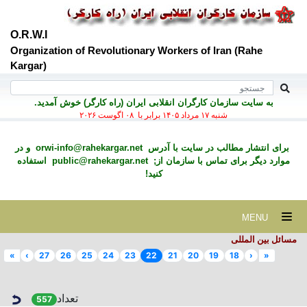
O.R.W.I
Organization of Revolutionary Workers of Iran (Rahe
Kargar)
به سايت سازمان کارگران انقلابی ايران (راه کارگر) خوش آمديد.
شنبه ۱۷ مرداد ۱۴۰۵ برابر با ۰۸ اگوست ۲۰۲۶
برای انتشار مطالب در سايت با آدرس
orwi-info@rahekargar.net
و در
موارد ديگر برای تماس با سازمان از;
public@rahekargar.net
استفاده
کنید!
MENU
مسائل بین المللی
»
›
27
26
25
24
23
22
21
20
19
18
‹
«
تعداد
557