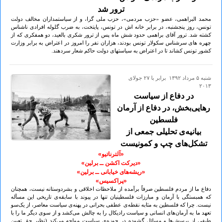
ترور شد
محمد البراهمی، عضو «حزب مردمی»، حزب ملی گرا، و از سیاستمداران مخالف دولت
تونس، روز پنجشنبه، در برابر خانه اش در تونس، پایتخت، به ضرب گلوله افرادی ناشناس
کشته شد. ترور آقای براهمی حدود شش ماه پس از ترور شکری بالعید، دو همفکری که از
چهره های سرشناس سکولار تونس بودند، هزاران نفر را امروز در اعتراض به برابر وزارت
کشور تونس کشاند تا در اعتراض به سیاستهای دولت حاکم شعار سردهند.
شنبه ۵ مرداد ۱۳۹۲ برابر با ۲۷ جولای
۲۰۱۳
در دفاع از سیاست
رهایی‌بخش، در دفاع از آرمان
فلسطین
بیانیه‌ی تحلیلی جمعی از
تشکل‌های چپ و کمونیست
«آلترناتیو»
«دیرکت اکشن ــ برلین»
«ریشه‌های خیابانی ــ برلین»
«پراکسیس»
دفاع ما از مردم فلسطین صرفاً برآمده از ملاحظات اخلاقی و بشردوستانه نیست، همچنان
که همبستگی با آرمان و مبارزات فلسطینیان تنها در پیوند با سابقه‌ی تاریخی این مسأله
نیست. چرا که فلسطین به مثابه نقطه‌ی عطفی بحرانی در پهنه‌ی سیاست معاصر، از یک‌سو
تعهد ما به آرمان‌های انسانی و سیاست رادیکال را به چالش می‌کشد و از سوی دیگر ما را با
طیفی از پرسش‌ها و مسائل گشوده در حوزه‌ی سیاست مواجه می‌کند (نظیر حق تعیین