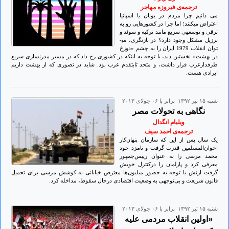
ترجمه‌ی فیروزه مهاجر
می دانیم چرا مردم در یونان یا اسپانیا
اعتراض می­کنند؛ اما چرا در کشورهایی رو به
ترقی و توسعه­ی سریع مانند ترکیه و سوئد و
برزیل مشکل وجود دارد؟ در بازنگری، می­
توان انقلاب 1979 ایران را به چشم «دوزخ
در بهشت» نخستین دید، با توجه به این­که در کشوری رخ داد که در مسیر مدرن­سازی سریع
طرفدارغرب قرار داشت، و متحد ثابت­قدم غرب بود. شاید در تصوری که از بهشت داریم
ایرادی هست.
شنبه ۱۵ تير ۱۳۹۲ برابر با ۰۶ جولای ۲۰۱۳
نگاهی به تحولات مصر
ویلیام انگدال
ترجمه‌ی احمد سیف
یک سال پس از این که سازمان پنهان‌کار
اخوان‌المسلمین قدرت گرفت و نامزد خود
محمد مرسی را به عنوان رییس‌جمهور
معرفی کرد و پارلمان را درکنترل خویش
گرفت ارتش با توجه به حضور میلیون‌ها معترض خیابانی به کوشش مرسی برای تحمیل
قانون شریعت و بی‌توجهی به وضعیت اقتصادی درحال سقوط، مداخله کرد.
شنبه ۱۵ تير ۱۳۹۲ برابر با ۰۶ جولای ۲۰۱۳
«اولین انقلاب مردمی علیه