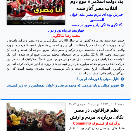
یک دولت اسلامی» موج دوم
انقلاب مصر آغاز شده
خیزش توده ای مردم مصر علیه اخوان
المسلمین
گفتگوی هفتگی رادیو سپهر در جمعه
چهاردهم تیرماه نود و دو با
محمد رضا شالگونی
جنبش ضداستبدادی مردم کشور ما در سال 88 تاثیر شگرقی بر مردم مصر و ترکیه داشت تا
آن ها چهره حاکمیت اسلام را بشناسند. آن چیزی که سال ها طول کشید تا مردم ما چهره
واقعی حاکمیت اسلام بشناسند مردم ترکیه و مصر خیلی سریع متوجه آن شدند و علیه آن
شوریدند. وقتی 16 تا 22 میلیون برای استعفای محمد مرسی جمع آوری شده، این یک
خواست دمکراتیک مردم است. حق فراخوانی مردم امری کاملآ دمکراتیک است. در این
حرکت انقلابی مردم هفده میلیون نفر در راهپیمائی های روزهای اخیر شرکت کرده اند. این
بزرگترین راهپیمائی تاریخ مصر است و یک نویسنده چپ مصری نوشته است که این
برزگترین راهپیمائی تاریخ بشر است.
فایل صوتی با فورمات ام پی 3
تصویر هوائی دریای مردمی که محمد مرسی و اخوان المسلمین را به زیر کشیدند
جمعه ۱۴ تير ۱۳۹۲ برابر با ۰۵ جولای ۲۰۱۳
نظم فراقانونی در مصر
نکاتی درباره‌ی مردم و ارتش
برگرفته از فیسبوک Communia
فقط یکی دو سال زمان لازم بود تا تقابل