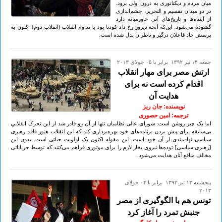
میان مردم و دیکتاتوری به درون اولی برود.
در دو میدان تقسیم و التحریر، چشم‌اندازی
از آینده‌ها و تاریخ‌های آتی خاورمیانه دارد
گشوده می‌شود. این‌که آنچه دیروز رخ داد کودتا بود یا تداوم انقلاب (انقلاب دوم) اکنون به
پرسش حاد فاعلان درگیر و ناظران بدل شده است.
جمعه ۱۴ تير ۱۳۹۲ برابر با ۰۵ جولای ۲۰۱۳
ارتش مصر برای مهار انقلاب
اقدام کرده است نه برای
هدایت آن
نویسنده: جان ریز
ترجمه: امین حصوری
اما یک چیز روشن است: شورای عالی نظامیان تنها از آن رو قادر شد از این تحرک انقلابیِ
بی‌سابقه‌ برای پیش بردن برنامه‌های خود بهره‌برداری کند که این انقلاب هنوز فاقد رهبری
سیاسی نهادمندی از آن خود است. این مقوله اکنون یک اولویت حیاتی است. بدون این
[رهبری سیاسی] توده‌ها نیروی بخار لازم را برای موتوری فراهم می‌کنند که توسط جریاناتی
مخالف منافع آنان هدایت می‌شود.
پنجشنبه ۱۳ تير ۱۳۹۲ برابر با ۰۴ جولای
۲۰۱۳
تونس هم با الگوگیری از مصر
جنبش تمرد را آغاز کرد