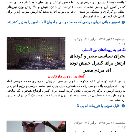
توانست بساط این روند را درهم بریزد. اما حضور ارتش در این میان خود خطر جدیدی است
که در کمین این جنبش نشسته است. قدرتمند تر شدن جنبش و بالا رفتن وزن نیروهای
انقلابی و کارگری و متشکل تر شدن آن ها می تواند اجازه ندهد که ارتش بتواند راه را برای
تکمیل یک کودتای تازه فراهم سازد.
تصویر هوائی دریای مردمی که محمد مرسی و اخوان المسلمین را به زیر کشیدند
پنجشنبه ۱۳ تير ۱۳۹۲ برابر با ۰۴ جولای
۲۰۱۳
نگاهی به رویدادهای بین المللی
بحران سیاسی مصر و کودتای
ارتش برای کنترل جنبش توده
ای مردم مصر
گفتاری از روبن مارکاریان
جنبش عظیم توده ای علیه حکومت اخوان در سی ام ژوئن به رهبری محمد مرسی ابعاد
توده ای میلیونی یافت و می رفت که همچون سیل بنیان کنم محمد مرسی و رژیم اخوان را
به روبد. ارتش با برکناری مرسی تلاش کرده است برای کنترل اوضاع همچون یک میانجی
دوباره وارد صحنه سیاسی در مصر شود اما بدون تردید انقلاب مصر یک گام بزرگ به پیش
برداشته است....
فایل صوتی با فورمات ام پی 3
پنجشنبه ۱۳ تير ۱۳۹۲ برابر با ۰۴ جولای
۲۰۱۳