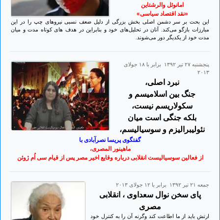
امانوئل والرشتاین
«نقد اقتصاد سیاسی»
این بحث بر سر دشمن اصلی بخش بزرگی از دلیل ضعف نسبی نیروهای چپ را در این
مبارزات بازگو می‌کند. آنان در تحلیل‌های خود و بنابراین در هدف ‌های کوتاه ‌مدت و میان‌
مدت خود از یکدیگر دور می‌شوند.
پنجشنبه ۲۷ تير ۱۳۹۲ برابر با ۱۸ جولای
۲۰۱۳
نبرد اصلی،
جنگ بین اسلامیسم و
سکولاریسم نیست،
بلکه جنگی است میان
نئولیبرالیزم و سوسیالیسم،
گفتگوی پریسا نصرآبادی با
ماهینور المصری،
از فعالین سوسیالیست انقلابی درباره وقایع اخیر مصر پس از قیام سی اُم ژوئن
جمعه ۲۱ تير ۱۳۹۲ برابر با ۱۲ جولای ۲۰۱۳
پای سخن نوال سعداوی ، انقلابی
مصری
ارتش باید از ما اطاعت کند وگرنه آن را به کنترل خود