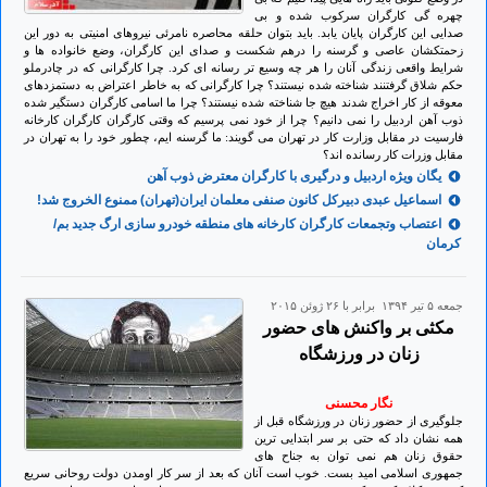
چهره گی کارگران سرکوب شده و بی
صدایی این کارگران پایان یابد. باید بتوان حلقه محاصره نامرئی نیروهای امنیتی به دور این
زحمتکشان عاصی و گرسنه را درهم شکست و صدای این کارگران، وضع خانواده ها و
شرایط واقعی زندگی آنان را هر چه وسیع تر رسانه ای کرد. چرا کارگرانی که در چادرملو
حکم شلاق گرفتنند شناخته شده نیستند؟ چرا کارگرانی که به خاطر اعتراض به دستمزدهای
معوقه از کار اخراج شدند هیچ جا شناخته شده نیستند؟ چرا ما اسامی کارگران دستگیر شده
ذوب آهن اردبیل را نمی دانیم؟ چرا از خود نمی پرسیم که وقتی کارگران کارگران کارخانه
فارسیت در مقابل وزارت کار در تهران می گویند: ما گرسنه ایم، چطور خود را به تهران در
مقابل وزرات کار رسانده اند؟
یگان ویژه اردبیل و درگیری با کارگران معترض ذوب آهن
اسماعیل عبدی دبیرکل کانون صنفی معلمان ایران(تهران) ممنوع الخروج شد!
اعتصاب وتجمعات کارگران کارخانه های منطقه خودرو سازی ارگ جدید بم/
کرمان
جمعه ۵ تير ۱۳۹۴ برابر با ۲۶ ژوئن ۲۰۱۵
مکثی بر واکنش های حضور
زنان در ورزشگاه
نگار محسنی
جلوگیری از حضور زنان در ورزشگاه قبل از
همه نشان داد که حتی بر سر ابتدایی ترین
حقوق زنان هم نمی توان به جناح های
جمهوری اسلامی امید بست. خوب است آنان که بعد از سر کار اومدن دولت روحانی سریع