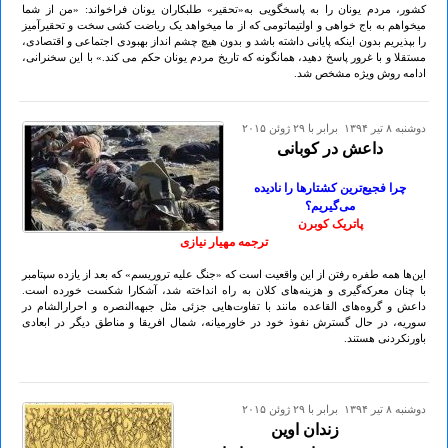
کشور، مردم یونان را به پاسخگویی به«تحقیر» طلبکاران یونان فراخواند: «من از شما
میخواهم به باج خواهی و اولتیماتومی که از ما میخواهد یک ریاضت کشی سخت و تحقیرآمیز
را بپذیریم بدون اینکه پایانی داشته باشد و بدون هیچ چشم انداز بهبودی اجتماعی و اقتصادی،
مستقلا و با غرور پاسخ دهید، همانگونه که تاریخ مردم یونان حکم می کند.» با این سخنرانی،
ادامه روش ویژه مشخص شد.
دوشنبه ۸ تير ۱۳۹۴ برابر با ۲۹ ژوئن ۲۰۱۵
داعش در کوبانی
چرا فجیع‌ترین کشتارها را نادیده
می‌گیریم؟
پاتریک کوبرن
ترجمه مهیار نیازی
این‌ها همه طفره رفتن از این واقعیت است که «جنگ علیه تروریسم» که بعد از یازده سپتامبر
با چنان معرکه‌گیری و هزینه‌های کلان به راه انداخته شد، آشکارا شکست خورده است.
داعش و گروه‌های القاعده‌ مانند با تفاوت‌هایی جزئی مثل جبهه‌النصره و احرارالشام در
سوریه، در حال گسترش نفوذ خود در خاورمیانه، شمال افریقا و مناطق دیگر در ابعادی
باورنکردنی هستند.
دوشنبه ۸ تير ۱۳۹۴ برابر با ۲۹ ژوئن ۲۰۱۵
زندان اوین