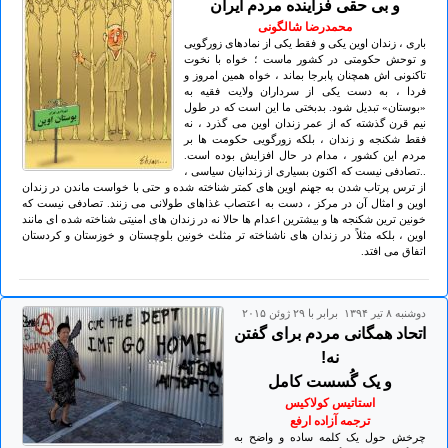
و بی حقی فزاینده مردم ایران
محمدرضا شالگونی
باری ، زندان اوین یکی و فقط یکی از نمادهای زورگویی
و توحش حکومتی در کشور ماست ؛ خواه با نخوت
تاکنونی اش همچنان پابرجا بماند ، خواه همین امروز و
فردا ، به دست یکی از سرداران ولایت فقیه به
«بوستان» تبدیل شود. بدبختی ما این است که در طول
نیم قرن گذشته که از عمر زندان اوین می گذرد ، نه
فقط شکنجه و زندان ، بلکه زورگویی حکومت ها بر
مردم این کشور ، مدام در حال افزایش بوده است.
..تصادفی نیست که اکنون بسیاری از زندانیان سیاسی ،
از ترس پرتاب شدن به جهنم اوین های کمتر شناخته شده و حتی با خواست ماندن در زندان
اوین و امثال آن در مرکز ، دست به اعتصاب غذاهای طولانی می زنند. تصادفی نیست که
خونین ترین شکنجه ها و بیشترین اعدام ها حالا نه در زندان های امنیتی شناخته شده ای مانند
اوین ، بلکه مثلاً در زندان های ناشناخته تر مثلث خونین بلوچستان و خوزستان و کردستان
اتفاق می افتد.
دوشنبه ۸ تير ۱۳۹۴ برابر با ۲۹ ژوئن ۲۰۱۵
اتحاد همگانی مردم برای گفتن
نه!
و یک گُسست کامل
استاتیس کولاکیس
ترجمه آزاده ارفع
چرخش حول یک کلمه ساده و واضح به