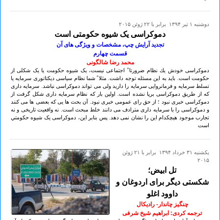
دوشنبه ۱ تير ۱۳۹۴ برابر با ۲۲ ژوئن ۲۰۱۵
دموکراسی یک شیوه حكومتی است
تجدید آرایش چپ، مشخصات و ویژگی های آن
قسمت چهارم
محمد رضا شالگونی
دموکراسی خودش يك نظام ضرورتا ً اجتماعی نیست، یک شیوه حکومت یا یک شکلی از
حکومت است. باید به این مسئله توجه داشت. مثلا ً شما نظام سیاسی دیکتاتوری سرمایه یا
تسلط سرمایه و فرمانروایی سرمایه را دارید ولی می تواند دموکراسی نباشد. سرمایه داری
كه از طریق دموکراسی برپا نشده است. اولین بار که نظام سرمایه داری شکل گرفت از
دموکراسی خبری نبود ؛ از حق رای عمومی خبری نبود. آن بحث ها یی که بعضی ها می کنند
و دموکراسی را با سرمایه داری مترادف می دانند خلط مبحث است. نه واقعیت تاریخی و نه
تجارب موجود هیچکدام این را نشان نمی دهد. پس بنابر این، دموکراسی یک شیوه حكومتي
است
يكشنبه ۳۱ خرداد ۱۳۹۴ برابر با ۲۱ ژوئن
۲۰۱۵
تل ابیض؛
شکستی دیگر برای اردوغان و
داوود اغلو
چنگیز چاندار- رادیکال
ترجمه کردی: ابراهیم شیخ شرفی