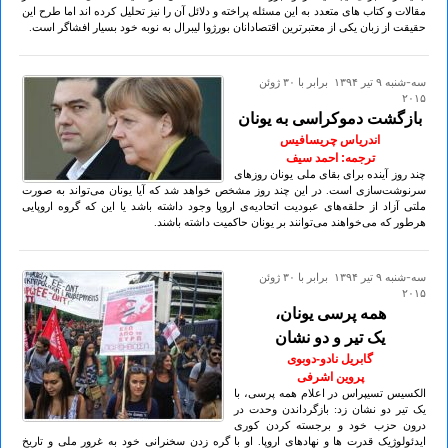
مقالات و کتاب های متعدد به این مسئله پراخته و دلائل آن را نیز تحلیل کرده اند اما طرح این
حقیقت از زبان یکی از معتبرترین اقتصادانان بورژوا لیبرال به نوبه خود بسیار افشاگر است.
سه-شنبه ۹ تير ۱۳۹۴ برابر با ۳۰ ژوئن
۲۰۱۵
بازگشت دموکراسی به یونان
اندریاس چریسافیس
ترجمه: احمد سیف
چند روز آینده برای بقای ملی یونان روزهای
سرنوشت‌سازی است. در این چند روز مشخص خواهد شد که آیا یونان می‌تواند به صورت
ملتی آزاد از حلقه‌های عبودیت اتحادیه‌ی اروپا وجود داشته باشد یا این که گروه اروپایی
هرطور که می‌خواهند می‌توانند بر یونان حاکمیت داشته باشند.
سه-شنبه ۹ تير ۱۳۹۴ برابر با ۳۰ ژوئن
۲۰۱۵
همه پرسی یونان،
یک تیر و دو نشان
گابریل نادو-دوبوی
پروین اشرفی
الکسیس تسیپراس در اعلام همه پرسی، با
یک تیر دو نشان زد: بازگرداندن وحدت در
درون حزب خود و برجسته کردن کوری
ایدئولوژیک قدرت ها و نهادهای اروپا. او با گره زدن سخنرانی خود به غرور ملی و تاریخ