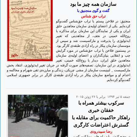
سازمان همه چیز ما بود
گفت و گوی منجنیق با
تراب حق شناس
منجنیق: در فلاخن بیستم با تراب حق‌شناس گفت‌وگو
کرده‌ایم. یکی از اعضای اولیه‌ی سازمان مجاهدین خلق
ایران و یکی از نمایندگان این سازمان برای مذاکره با
روح‌الله خمینی در نجف، از مجاهدینی که تغییر
ایدئولوژی را پذیرفت و مارکسیست شد و سپس از
موسسان سازمان پیکار در راه آزادی طبقه‌ی کارگر بود.
در بیستمین فلاخن با تراب حق‌شناس در مورد گرایش
چپ و انقلابی بنیان‌گذاران و اعضای اولیه‌ی سازمان
مجاهدین خلق ایران، دیدار با روح‌الله خمینی، تغییر
ایدئولوژی در این سازمان، تصفیه‌های صورت گرفته در جریان تغییر ایدئولوژی، انتقاد بخش
مارکسیست _ لنینیست سازمان از مشی چریکی، زندگی و مبارزه‌ی تقی شهرام و محاکمه و
اعدام او و مواضع سازمان پیکار در راه آزادی طبقه‌ی کارگر در برابر جمهوری اسلامی
گفت‌وگو کرده‌ایم.
جمعه ۵ تير ۱۳۹۴ برابر با ۲۶ ژوئن ۲۰۱۵
سرکوب بیشتر همراه با
خفقان خبری
راهکار حاکمیت برای مقابله با
گسترش اعتراضات کارگری
رضا سپیدرودی
در وضع کنونی باید راه هایی پیدا کنیم که بی