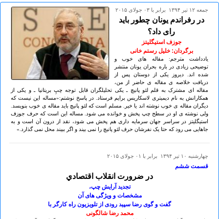
جمعه ۱۲ تير ۱۳۹۴ برابر با ۰۳ جولای ۲۰۱۵
در رفراندم یونان چطور باید
رای داد؟
جوزف استیگلیتز
برگردان: خلیل رستم خانی
یادداشت مترجم: مقاله های خوب و
توضیحی زیادی در باره بحران یونان منتشر
شده اند. دیروز یکی از دوستان پس از
دریافت خلاصه ی مقاله ی حاضر از من،
مقاله ای مشترک به قلم لئو پانیچ ـ یکی تحلیلگران قابل توجه چپِ بریتانیا ـ و یکی از
همکارانش به نام دیمیتری لاسکاریس برایم فرستاد. در پاسخ نوشتم:«مساله این نیست که
دیگران مقاله ی خوب نوشته اند یا خیر. مسلم است که لئو پانیچ باید مقاله ی خوب بنویسد.
ولی نوشته ی او در سطح چپ پخش و خوانده می شود. مساله این است که حرف جوزف
استیگلیتز در سراسر جهان سرمایه داری هم پخش می شود، نقد از درون آن است و به
جاهایی می رود که حتا یک نفرشان حرف لئو پانیچ را نمی بیند و اگر ببیند محل نمی گذارد.»
چهارشنبه ۱۰ تير ۱۳۹۴ برابر با ۰۱ جولای ۲۰۱۵
قسمت ششم
در ضرورت انقلاب اقتصادي
تجدید آرایش چپ،
مشخصات و ویژگی های آن
گفت و گوی رضا سپید رودی از تلويزیون راه کارگر با
محمد رضا شالگونی