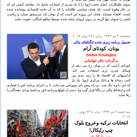
سوی طلبکاران، اتمام حجت اروپا را با یک سری از امتیازات پاسخ داد. معامله کنونی ای که
در حال وقوع است، یک هدف سیاسی ظالمانه را که به آن جامه اقتصادی پوشانده شده
است، افشاء مینماید. هدف این پروژه این است که از یونان یک سرمشق بسازد و ریاضت
کشی را بعنوان تنها گزینه در درون اروپای متحد شده توسط منافع نخبگان، تقویت نماید.
پنجشنبه ۴ تير ۱۳۹۴ برابر با ۲۵ ژوئن ۲۰۱۵
تحمیل برنامه ریزی شده تنگناهای مالی
یونان، کودتای آرام
Stelios Kouloglou
برگردان: باقر جهانباني
کودتای آرامی که در یونان رخ می دهد از
وسائل مدرن تری استفاده می کند:
آژانسهائی که اقتصاد ها را رتبه بندی می
کنند، رسانه ها و بانک مرکزی اروپا. یک بار
که این دایره تنگ شد، دو راه پیش پای سیپراس می ماند، یا بر اجرای برنامه اش پا فشاری
کند و ازلحاظ مالی در تنگنا قرار گیرد ویا دست از قولها وبرنامه اش برداشته ورای دهندگان را
رها نماید.
سه-شنبه ۲ تير ۱۳۹۴ برابر با ۲۳ ژوئن
۲۰۱۵
انتخابات ترکیه وعروج بلوک
چپ رایکال!
روبن مارکاریان