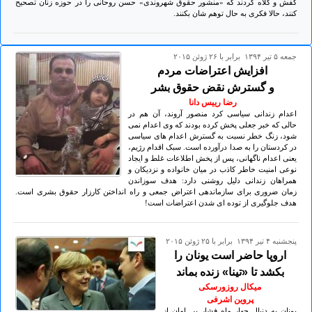
کفش و کلاه کردند که «منشور حقوق شهروندی» حسن روحانی را در حوزه زنان تصحیح
کنند، حالا فکری به حال توهم شان بکنند.
جمعه ۵ تير ۱۳۹۴ برابر با ۲۶ ژوئن ۲۰۱۵
افزایش اعتراضات مردم
و گسترش نقض حقوق بشر
رضا رییس دانا
اعدام زندانی سیاسی کرد منصور آروند، آن هم در
حالی که خبر جعلی پخش کرده بودند که وی اعدام نمی
شود، زنگ خطر نسبت به گسترش اعدام های سیاسی
در کردستان را به صدا درآورده است. سبک اقدام رژیم،
یعنی اعدام ناگهانی، پس از پخش اطلاعات غلط و ایجاد
نوعی امنیت خاطر کاذب در میان خانواده و نزدیکان و
همراهان زندانی دلیل روشنی دارد: هدف سوزاندن
زمان ضروری برای سازماندهی اعتراض جمعی و راه انداختن کارزار حقوق بشری است.
هدف جلوگیری از توده ای شدن اعتراضات است!
پنجشنبه ۴ تير ۱۳۹۴ برابر با ۲۵ ژوئن ۲۰۱۵
اروپا حاضر است یونان را
بکشد تا «تینا» زنده بماند
میکال روزورسکی
پروین اشرفی
یونان به دنبال چهار ماه فشار بی امان از