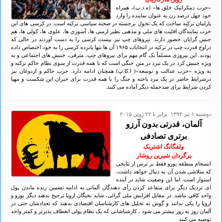
«حزب دمکراتیک خلق ها» (ه.د.پ)، همراه
خود چهل درصد زن به عنوان نماینده را وارد
پارلمان ترکیه ساخت که یک تحول برجسته در صحنه سیاسی ترکیه است. در کرسی های این
حزب نمایندگان اقلیت های ملی و مذهبی نظیر ارمنی ها، آسوری ها، علوی ها، کولی ها، هم
جنس گرایان حضور دارند. نیروهای چپ نیز بیست کرسی را به دست آوردند در حالی که
دراوج قدرت چپ در ترکیه در انتخابات ۱۹۶۵ آن ها تنها پانزده کرسی را به خود اختصاص داده
بودند. این پیروزی مسلماً یک گام مهم برای نیروهای چپ، مترقی، جنبش های اجتماعی و به
ویژه جنبش کرد در یک نبرد در متن جنگی است که با همه قدرت از سوی نظام حاکم ترکیه و
به ویژه «حزب عدالت و توسعه»( ا.کا.پ) همچنان ادامه دارد. حزب حاکم و اردوغان نیز
درشرایط حاضر در یک نبرد باخته و جنگ را با همه قدرت برای جبران این شکست و مهیا
کردن شرایط برای ضدحمله دیگر آماده می کنند.
دوشنبه ۱ تير ۱۳۹۴ برابر با ۲۲ ژوئن ۲۰۱۵
آلمان، قدرتی بدون آرزو
برتری تصادفی
ولفگانگ اشتريک
برگردان شيرين روشار
انسجام منطقه یورو فقط بر ترس از نتایجی
که متلاشی شدن آن به دنبال خواهد داشت،
استوار است. اما این وضعیت شاید در آینده
ای نزدیک دیگر برای متقاعد کردن رأی دهندگان آلمانی به ادامه تضمین زنده ماندن پول
واحد کافی نباشد. در مقابل افزایش ملی گرائی، شاید نخبگان اروپا ترجیح بدهند دیگر یورو و
اروپا را یکی ندانند و گوش به تحلیل های کارشناسان اقتصادی بدهند که تعدادشان حتی در
آلمان روز به روز بیشتر می شود ، کارشناشانی که یک نظام پولی انعطاف پذیرتر و کمتر واحد
توصیه می کنند