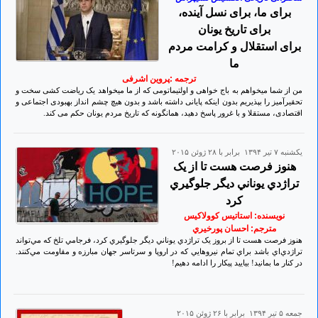
برای ما، برای نسل آینده،
برای تاریخ یونان
برای استقلال و کرامت مردم
ما
ترجمه :پروین اشرفی
من از شما میخواهم به باج خواهی و اولتیماتومی که از ما میخواهد یک ریاضت کشی سخت و
تحقیرآمیز را بپذیریم بدون اینکه پایانی داشته باشد و بدون هیچ چشم انداز بهبودی اجتماعی و
اقتصادی، مستقلا و با غرور پاسخ دهید، همانگونه که تاریخ مردم یونان حکم می کند.
يكشنبه ۷ تير ۱۳۹۴ برابر با ۲۸ ژوئن ۲۰۱۵
هنوز فرصت هست تا از يک
تراژدي يوناني ديگر جلوگيري
کرد
نویسنده: استاتيس کوولاکيس
مترجم: احسان پورخيري
هنوز فرصت هست تا از بروز يک تراژدي يوناني ديگر جلوگيري کرد، فرجامي تلخ که مي‌تواند
تراژدي‌اي باشد براي تمام نيروهايي که در اروپا و سرتاسر جهان مبارزه و مقاومت مي‌کنند.
در کنار ما بمانيد! بياييد پيکار را ادامه دهيم!
جمعه ۵ تير ۱۳۹۴ برابر با ۲۶ ژوئن ۲۰۱۵