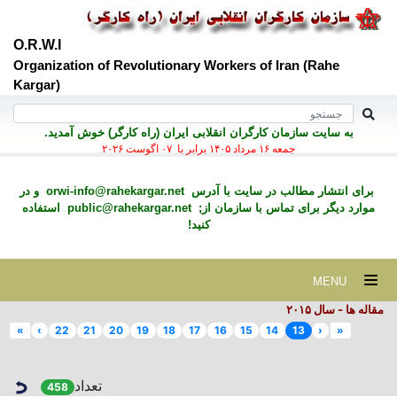
O.R.W.I
Organization of Revolutionary Workers of Iran (Rahe
Kargar)
به سايت سازمان کارگران انقلابی ايران (راه کارگر) خوش آمديد.
جمعه ۱۶ مرداد ۱۴۰۵ برابر با ۰۷ اگوست ۲۰۲۶
برای انتشار مطالب در سايت با آدرس
orwi-info@rahekargar.net
و در
موارد ديگر برای تماس با سازمان از;
public@rahekargar.net
استفاده
کنید!
MENU
مقاله ها - سال ۲٠۱۵
»
›
22
21
20
19
18
17
16
15
14
13
‹
«
تعداد
458