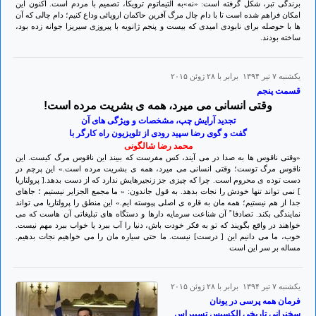
برندگی تبر، شکل گرفته است: «نه»به التیماتوم ترویکا، تصمیم با مردم است. اکنون این
امکان فراهم شده است تا با دام چال مرگ آفرین حاکمان اروپائی وداع کنیم؛ دام چالی که آن
ها با حوصله برای نابودی امیدی که بیست و پنجم ژانویه با پیروزی سیریزا جوانه زده بود،
ساخته بودند.
يكشنبه ۷ تير ۱۳۹۴ برابر با ۲۸ ژوئن ۲۰۱۵
قسمت پنجم
وقتی انسانی می میرد، همه ی بشریت مرده است!
تجدید آرایش چپ، مشخصات و ویژگی های آن
گفت و گوی رضا سپید رودی از تلويزیون راه کارگر با
محمد رضا شالگونی
«وقتی ناقوس ها به صدا در می آیند، کس مفرست که ببیند این ناقوس مرگ کیست. این
ناقوس مرگ توست؛ وقتی انسانی می میرد، همه ی بشریت مرده است.» این پرچم در
دست توده ی محروم است. چرا که چیزی جز زنجیرهایش ندارد که از دست بدهد.[ پرولتاريا
] نمی تواند تنها خودش را نجات بدهد. به قول جاندون: « ما مجمع الجزایر نیستیم ؛ جاهای
جدا از هم نیستیم؛ همه مان به قاره ی اصلی پیوسته ایم.» این منطق را پرولتاریا می تواند
نمایندگی بکند. تصادفا ً آن شناعت سرمایه دارها و دستگاه های تبلیغاتی آن هاست که می
خواهند در واقع بگویند که تو به فکر خودت باش، دنیا را آب ببرد یا خواب ببرد مهم نیست.
خوب، ما می دانیم این [ درست] نیست. ما حتی سیاره مان را می خواهیم نجات بدهیم.
مساله بر سر این است
يكشنبه ۷ تير ۱۳۹۴ برابر با ۲۸ ژوئن ۲۰۱۵
فرمان همه پرسی در یونان
سخنرانی تاریخی الکسیس تسیپراس