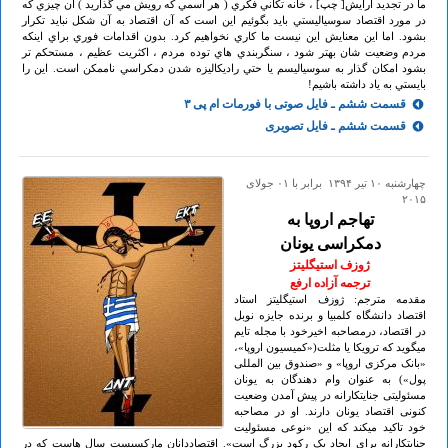
ما در تجديد آرايش[ چپ] ، خانه تكاني فكري ( هر اسمي كه رويش مي گذاريد ) آن چيزي كه
در مورد اقتصاد سوسياليستي بايد بگوئيم اين است كه آن اقتصاد به آن شكل نبايد تكرار
بشود. اما اين معنايش اين نيست ما كاري نخواهيم كرد. بدون اقدامات فوري براي اينكه
مردم وضعيت شان بهتر شود ، سنگربندي هاي توده مردم ، اكثريت عظيم ، مستحكم تر
بشود امكان گذار به سوسياليسم يا حتي راديكاليزه شدن دمكراسي ناممكن است. اين را
بايستي به ياد داشته باشيم!
قسمت ششم ـ فایل صوتی با فورمات ام پی ۳
قسمت ششم ـ فایل تصویری
چهارشنبه ۱۰ تير ۱۳۹۴ برابر با ۰۱ جولای
۲۰۱۵
تهاجم اروپا به
دمکراسی یونان
ژوزف استیگلیتز
ترجمه آزاده ارفع
مقدمه مترجم: ژوزف استیگلیتز استاد
اقتصاد دانشگاه کلمبیا و برنده جایزه نوبل
در اقتصاد، درمصاحبه اخیرخود با مجله تایم
میگوید که ترویکا یا مثلت(«کمیسیون اروپا»،
«بانک مرکزی اروپا» و «صندوق بین المللی
پول») به عنوان وام دهندگان به یونان
مسئولیتی جنایتکارانه در پیش آمدن وضعیت
کنونی اقتصاد یونان دارند. او در مصاحبه
خود تاکید میکند که این «نوعی مسئولیت
جنایتکارانه برای ایجاد یک رکود بزرگ است». اقتصاددانان مارکسیست سال هاست که در