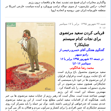
واگذاری مخابرات ایران فسخ شد.تشدید تضاد ها و تناقضات درون رژیم.
انتحاب «رکس تیلرسون» از سوی دونالد ترامپ ورویکرد و آینده سیاست خارجی امریکا در
منطقه خاورمیانه،ایران چین ،روسیه و اتحادیه اروپا .
شنبه ۲۷ شهريور ۱۳۹۵ برابر با ۱۷ سپتامبر
۲۰۱۶
قربانی کردن سعید مرتضوی
برای نجات کدام سیستم
جنایتکار؟
گفتگوی هفتگی آقای خسرو رحیمی از
رادیو سپهر
در جمعه ۲۶ شهريور ۱۳۹۵ برابر با ۱۶
سپتامبر ۲٠۱۶با
محمد رضا شالگونی
سعید مرتضوی محصول باغ پرباری است
که باغ جنایت پروری است و فراوان فراوان
از این مرتضوی ها در خود دارد.سیستمی که
جنایتکارانی همچون سعید مرتضوی در آن
مجری دستورات هستند، را باید افشاء کرد .
مهمترین مسئله این است که این رژیم
جهنمی شناخته شده است. محال است که رهبر رژیم از جنایات سعید مرتضوی ها بی خبر
باشد. همانگونه که از اقدامات سعید امامی مطلع بوده است. از این رو سعید مرتضوی
عددی نیست که عذرخواهی او ارزشی داشته باشد. نوک تیز حمله را باید متمرکز کرد روی
سیستم جنایتکاری که چنین افرادی را برای کشتار و سرکوب مردم و فعالان به کار می گیرد و