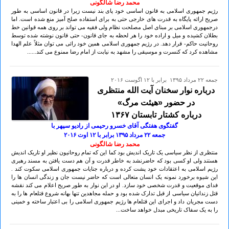
محمد رضا شالگونی
رژیم جمهوری اسلامی به قانون اساسی خود پای بند نیست زیرا در قانون اساسی به طور
صریح ارائه پایگاه به قدرت های خارجی حتی به برای استفاده صلح آمیز منع شده است. اما
درجمهوری اسلامی بر مبنای اصل مصلحت نظام ولی فقیه می تواند بر روی همه قوانین خط
بطلان کشیده و میل و اراده خود را هر لحظه به جای قانون- حتی قانون نوشته شده توسط
روحانیت حاکم- قرار دهد. در رژیم جمهوری اسلامی همین خود رائی می توان مثلاً علم الهدا
مشاهده کرد که کنسرت و موسیقی را مشهد به نیابت از امام رضا ممنوع می کند......
جمعه ۲۲ مرداد ۱۳۹۵ برابر با ۱۲ اگوست ۲۰۱۶
درباره نوار سخنان آيت الله منتظری
در حضور «هیئت مرگ»
درباره کشتار تابستان ۱۳۶۷
گفتگوی هفتگی آقای خسرو رحیمی از رادیو سپهر با
جمعه ۲۲ مرداد ۱۳۹۵ برابر با ۱۲ اوت ۲٠۱۶
محمد رضا شالگونی
منتظری از نظر سیاسی یک تاریک اندیش بود کما این که تمام روحانیون نظیر او تاریک اندیش
هستند ولی او کسی بود که حاضرنشد به خاطر قدرت و آن هم دست یافتن به مسند رهبری
رژیم اسلامی به اعتقادات خود پشت کرده و درباره جنایات جمهوری اسلامی سکوت کند .
این شیوه برخورد نمونه یک انسان متعالی است که حاضر نیست جان و زندگی انسان ها را
فدای موقعیت و قدرت شخصی خود سازد. او در این نوار به طور صریح اعلام می کند نقشه
قتل زندانیان سیاسی از قبل تدارک شده بود و حمله مجاهدین تنها بهانه شروع قتلعام ها را به
دست مجریان داد و اجرای این قتلعام ها رژیم جمهوری اسلامی را بی اعتبار ساخته و خمینی
را به یک سفاک تاریخی مبدل خواهد ساخت...