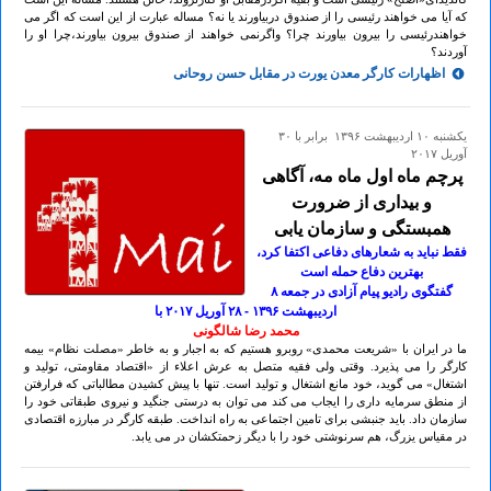
که آیا می خواهند رئیسی را از صندوق دربیاورند یا نه؟ مساله عبارت از این است که اگر می
خواهندرئیسی را بیرون بیاورند چرا؟ واگرنمی خواهند از صندوق بیرون بیاورند،چرا او را
آوردند؟
اظهارات کارگر معدن یورت در مقابل حسن روحانی
يكشنبه ۱۰ ارديبهشت ۱۳۹۶ برابر با ۳۰
آوريل ۲۰۱۷
پرچم ماه اول ماه مه، آگاهی
و بیداری از ضرورت
همبستگی و سازمان یابی
فقط نباید به شعارهای دفاعی اکتفا کرد،
بهترین دفاع حمله است
گفتگوی رادیو پیام آزادی در جمعه ۸
ارديبهشت ۱۳۹۶ - ۲۸ آوريل ۲٠۱۷ با
محمد رضا شالگونی
ما در ایران با «شریعت محمدی» روبرو هستیم که به اجبار و به خاطر «مصلت نظام» بیمه
کارگر را می پذیرد. وقتی ولی فقیه متصل به عرش اعلاء از «اقتصاد مقاومتی، تولید و
اشتغال» می گوید، خود مانع اشتغال و تولید است. تنها با پیش کشیدن مطالباتی که فرارفتن
از منطق سرمایه داری را ایجاب می کند می توان به درستی جنگید و نیروی طبقاتی خود را
سازمان داد. باید جنبشی برای تامین اجتماعی به راه انداخت. طبقه کارگر در مبارزه اقتصادی
در مقیاس یزرگ، هم سرنوشتی خود را با دیگر زحمتکشان در می یابد.