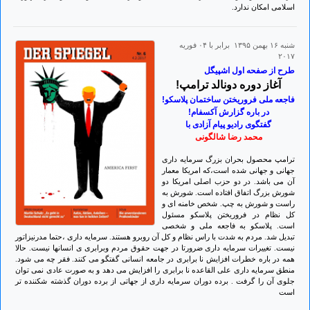
اسلامی امکان ندارد.
شنبه ۱۶ بهمن ۱۳۹۵ برابر با ۰۴ فوريه
۲۰۱۷
طرح از صفحه اول اشپیگل
آغاز دوره دونالد ترامپ!
فاجعه ملی فروریختن ساختمان پلاسکو!
در باره گزارش آکسفام!
گفتگوی رادیو پیام آزادی با
محمد رضا شالگونی
ترامپ محصول بحران بزرگ سرمایه داری
جهانی و جهانی شده است،که امریکا معمار
آن می باشد. در دو حزب اصلی امریکا دو
شورش بزرگ اتفاق افتاده است. شورش به
راست و شورش به چپ. شخص خامنه ای و
کل نظام در فروریختن پلاسکو مسئول
است. پلاسکو به فاجعه ملی و شخصی
تبدیل شد. مردم به شدت با راس نظام و کل آن روبرو هستند. سرمایه داری ،حتما مدرنیزاتور
نیست. تغییرات سرمایه داری ضرورتا در جهت حقوق مردم وبرابری ی انسانها نیست. حالا
همه در باره خطرات افزایش نا برابری در جامعه انسانی گفتگو می کنند. فقر چه می شود.
منطق سرمایه داری علی القاعده نا برابری را افزایش می دهد و به صورت عادی نمی توان
جلوی آن را گرفت . برده دوران سرمایه داری از جهاتی از برده دوران گذشته شکننده تر
است