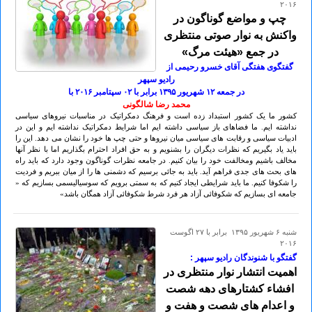
۲۰۱۶
چپ و مواضع گوناگون در
واکنش به نوار صوتی منتظری
در جمع «هیئت مرگ»
گفتگوی هفتگی آقای خسرو رحیمی از
رادیو سپهر
در جمعه ۱۲ شهريور ۱۳۹۵ برابر با ٠۲ سپتامبر ۲٠۱۶ با
محمد رضا شالگونی
کشور ما یک کشور استبداد زده است و فرهنگ دمکراتیک در مناسبات نیروهای سیاسی
نداشته ایم. ما فضاهای باز سیاسی داشته ایم اما شرایط دمکراتیک نداشته ایم و این در
ادبیات سیاسی و رقابت های سیاسی میان نیروها و حتی چپ ها خود را نشان می دهد. این را
باید یاد بگیریم که نظرات دیگران را بشنویم و به حق افراد احترام بگذاریم اما با نظر آنها
مخالف باشیم ومخالفت خود را بیان کنیم. در جامعه نظرات گوناگون وجود دارد که باید راه
های بحث های جدی فراهم آید. باید به جائی برسیم که دشمنی ها را از میان ببریم و فردیت
را شکوفا کنیم. ما باید شرایطی ایجاد کنیم که به سمتی برویم که سوسیالیسمی بسازیم که «
جامعه ای بسازیم که شکوفائی آزاد هر فرد شرط شکوفائی آزاد همگان باشد»
شنبه ۶ شهريور ۱۳۹۵ برابر با ۲۷ اگوست
۲۰۱۶
گفتگو با شنوندگان رادیو سپهر :
اهمیت انتشار نوار منتظری در
افشاء کشتارهای دهه شصت
و اعدام های شصت و هفت و