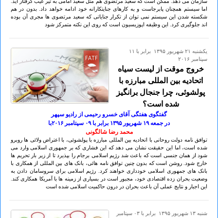
سازمان می دهد. ممکن است که سعید مرتضوی هم مثل سعید امامی به تیر غیب گرفتار آید.
اما سیستم همچنان پابرجاست و به کارهای جنایتکارانه خود ادامه خواهد داد. بدون در هم
شکسته شدن این سیستم نمی توان از تکرار جنایاتی که سعید مرتضوی ها مجری آن بوده
اند جلوگیری کرد. این وظیفه اپوزیسیون است که روی این نکته متمرکز شود
يكشنبه ۲۱ شهريور ۱۳۹۵ برابر با ۱۱
سپتامبر ۲۰۱۶
خروج موقت از لیست سیاه
اتحادیه بین المللی مبارزه با
پولشوئی، چرا جنجال برانگیز
شده است؟
گفتگوی هفتگی آقای خسرو رحیمی از رادیو سپهر
در جمعه ۱۹ شهريور ۱۳۹۵ برابر با ٠۹ سپتامبر ۲٠۱۶با
محمد رضا شالگونی
توافق نامه دولت روحانی با اتحادیه بین المللی مبارزه با پولشوئی، با اعتراض ولائی ها روبرو
شده است، اما این حقیقت نشان می دهد که این فشاری که بر جمهوری اسلامی وارد می
شود از همان جنسی است که باعث شد رژیم اسلامی برجام را بپذیرد تا از زیر بار تحریم ها
خارج شود. روشن است که بدون چنین توافق نامه هائی، بانک های بین المللی از همکاری با
بانک های جمهوری اسلامی خودداری خواهند کرد. رژیم اسلامی برای سروسامان دادن به
وضعیت بحران زده اقتصادی خود، مجبور است در بسیاری از زمینه ها با آمریکا همکاری کند.
این اجبار و نتایج عملی آن باعث بحران در درون حاکمیت اسلامی شده است
شنبه ۱۳ شهريور ۱۳۹۵ برابر با ۰۳ سپتامبر