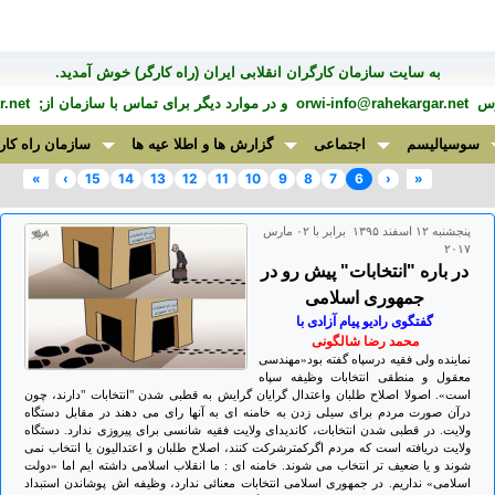
به سايت سازمان کارگران انقلابی ايران (راه کارگر) خوش آمديد.
درس
orwi-info@rahekargar.net
و در موارد ديگر برای تماس با سازمان از;
.net
سوسیالیسم
اجتماعی
گزارش ها و اطلا عیه ها
سازمان راه کار
»
›
15
14
13
12
11
10
9
8
7
6
‹
«
پنجشنبه ۱۲ اسفند ۱۳۹۵ برابر با ۰۲ مارس
۲۰۱۷
در باره "انتخابات" پیش رو در
جمهوری اسلامی
گفتگوی رادیو پیام آزادی با
محمد رضا شالگونی
نماینده ولی فقیه درسپاه گفته بود«مهندسی
معقول و منطقی انتخابات وظیفه سپاه
است». اصولا اصلاح طلبان واعتدال گرایان گرایش به قطبی شدن "انتخابات "دارند، چون
درآن صورت مردم برای سیلی زدن به خامنه ای به آنها رای می دهند در مقابل دستگاه
ولایت. در قطبی شدن انتخابات، کاندیدای ولایت فقیه شانسی برای پیروزی ندارد. دستگاه
ولایت دریافته است که مردم اگرکمترشرکت کنند، اصلاح طلبان و اعتدالیون یا انتخاب نمی
شوند و یا ضعیف تر انتخاب می شوند. خامنه ای : ما انقلاب اسلامی داشته ایم اما «دولت
اسلامی» نداریم. در جمهوری اسلامی انتخابات معنائی ندارد، وظیفه اش پوشاندن استبداد