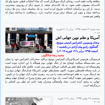
مظلقه ولایت فقیه است. روحانی ازیک سونگران است که مبادا انتخابات قطبی نشود واو یک
کاندیدای معمولی تلقی شود، نه یک کاندیدای منتقد. از سوی دیگر از رودروئی بیشترمی
ترسد. از این رو درآستانه انتخابات شروع کرده است به یک سلسله حرف زدن ها درباره
مداخله سپاه و چون این مساله برای مردم جذابیت دارد، درمخالفت با مداخله سپاه که
واقعی هم هست.
سه-شنبه ۳ اسفند ۱۳۹۵ برابر با ۲۱ فوريه
۲۰۱۷
آمریکا و نظم نوین جهانی اش
پنجاه وسومین کنفرانس امنیتی مونیخ،
گفتگوی رادیو پیام آزادی در یکشنبه ۱
اسفند ۱۳۹۵ برابر با ۱۹ فوريه ۲٠۱۷ با
محمد رضا شالگونی
فرسودگی هژمونی امریکا.ویژگی کنفرانس مونیخ درتاکید سخنرانان کنفرانس خود را نشان
می دهد،مساله سیالیت اوضاع بعد از جنگ جهانی دوم هیچگاه تا این اندازه نبوده است
وهرمساله ای درسطح نظم بین المللی غیرقابل پیش بینی است. چالش های کنفرانس مونیخ
در باره مساله فلسطین،سوریه. اکنون معمارنظم جهانی (امریکا) بعدازجنگ جهانی دوم و یا
بعد ازجنگ سرد، به نظم خودساخته پشت پا می زند. رهبری تجارت آزاد جهانی را در داوس،
ریئس جمهورچین بعهده گرفته است. یک نوع عدم تبیین وهرج ومرج در اوضاع جهان ونظم
جهانی به وجود آمده است. تضاد وآشفتگی وبحران همه جانبه ای نظم بین المللی را
دربرگرفته است.
پنجشنبه ۲۸ بهمن ۱۳۹۵ برابر با ۱۶ فوريه
۲۰۱۷