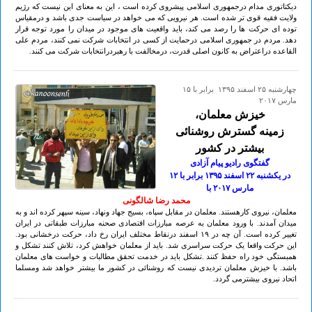
دیکتاتوری مدام درجمهوری اسلامی پیشروی کرده است ، این به معنای این نیست که رژیم
ولایت فقیه قوی تر شده است. هر نیرویی که می خواهد در سیاست جدی باشد و درمقیاس
توده ای حرکت ها را رصد می کند، باید واقعیت های موجود در میدان را مورد توجه قرار
دهد. مردم در جمهوری اسلامی درحمایت از کسی در انتخابات شرکت نمی کنند، مردم علی
القاعده دراعتراض به کانون اصلی قدرت، درمخالفت با رهبردرانتخابات شرکت می کنند.
چهارشنبه ۲۵ اسفند ۱۳۹۵ برابر با ۱۵
مارس ۲۰۱۷
خیزش معلمان،
زمینه گسترش روشنائی
بیشتر در کشور
گفتگوی رادیو پیام آزادی
در یکشنبه ۲۲ اسفند ۱۳۹۵ برابر با ۱۲
مارس ۲٠۱۷ با
محمد رضا شالگونی
معلمان، نیروی کارهستند. معلمان در مقابل سپاه، بسیج جهاد ونهاد، سینه سپهر کرده اند و به
میدان آمدند. با ورود معلمان به عرصه مبارزات اقتصادی صحنه مبارزات طبقاتی در ایران
تغییر کرده است. آن چه در ۱۹ اسفند درنقاط مختلف ایران رخ داد، حرکت درخشانی بود.
این حرکت واقعا یک حرکت سراسری شد. باید از معلمان خواهش کرد، تلاش کنند تشکل و
همبستگی خود راه حفظ کنند .تشکل باید در خدمت تحقق مطالبات و خواست های معلمان
باشد. با خیزش معلمان تردیدی نیست که روشنائی در کشور ما بیشتر خواهد شد ومسلما
اتحاد نیروی بیشترمی گردد.