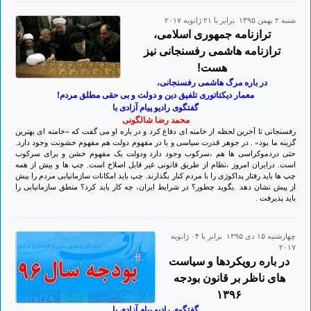
شنبه ۲ بهمن ۱۳۹۵ برابر با ۲۱ ژانويه ۲۰۱۷
ترازنامه جمهوری اسلامی،
ترازنامه هاشمی رفسنجانی نیز
هست!
در باره مرگ هاشمی رفسنجانی،
معمار دیکتاتوری تلفیق دین و دولت و بی حقی مطلق مردم!
گفتگوی رادیو پیام آزادی با
محمد رضا شالگونی
رفسنجانی تا آخرین لحظه از خامنه ای دفاع کرد و در باره او می گفت که «خامنه ای بهترین
گزینه ما بود» . در جوهر قدرت سیاسی و یا در مفهوم دولت هم مفهوم خشونت وجود دارد.
حتی دردموکراسی ها هم ،سرکوب وجود دارد ودولت یک مفهوم خشن و برای سرکوب
است. درایران امروز ،نظام از طریق قانونی غیر قابل اصلاح است. چپ ها و بیش از همه
چپ ها باید رفتار پداکوژی را با مردم کنار بگذارند. چپ باید امکانات سازمانیابی مردم را بیش
از پیش نشان دهد .بگوید چطور؟ در شرایط ایران، چه کار باید کرد؟ منطق سازمانیابی را
باید پذیرفت .
چهارشنبه ۱۵ دی ۱۳۹۵ برابر با ۰۴ ژانويه
۲۰۱۷
در باره رویکردها و سیاست
های ناظر بر قانون بودجه
۱۳۹۶
گفتگوی رادیو پیام آزادی با