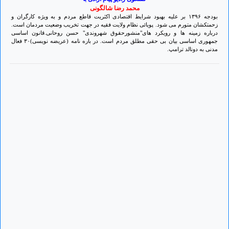
محمد رضا شالگونی
بودجه ۱۳۹۶ بر علیه بهبود شرایط اقتصادی اکثریت قاطع مردم و به ویژه کارگران و
زحمتکشان متورم می شود. پویائی نظام ولایت فقیه در جهت تخریب وضعیت مردمان است.
درباره زمینه ها و رویکرد های"منشورحقوق شهروندی" حسن روحانی.قانون اساسی
جمهوری اساسی بیان بی حقی مطلق مردم است. در باره نامه (عریضه نویسی)۳٠ فعال
مدنی به دونالد ترامپ.