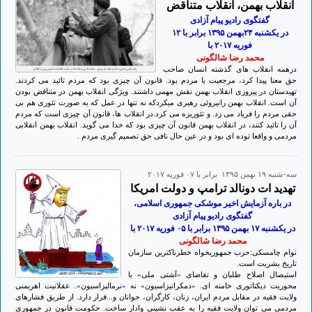
انقلاب بهمن، انقلاب متناقض
گفتگوی رادیو پیام آزادی
در یکشنبه ۲۴بهمن ۱۳۹۵ برابر با ۱۲
فوريه ۲٠۱۷ با
محمد رضا شالگونی
درهمه انقلاب های گذشته انسان صاحب
حق معنا پیدا کرد، مرجعیت با مردم بود. قانون آن چیزی بود که مردم تائید می کردند.
تهیدستان در پیروزی انقلاب بهمن نقش مهمی داشتند. ویژگی انقلاب بهمن در متناقض بودن
آن است. انقلاب بهمن رانیروئی رهبری میکردکه نه تنها در عمل که به صورت تئوری هم بی
حقی مردم را فریاد می زد. و تئوریزه می کرد.در انقلاب ها، قانون آن چیزی است که مردم
آن را تائید کنند، در انقلاب بهمن قانون آن چیزی بود که خدا می گوید. انقلاب بهمن انقلابی
مردمی و واقعا توده ای بود و در عین حال نافی حق تصمیم گیری مردم .
سه-شنبه ۱۹ بهمن ۱۳۹۵ برابر با ۰۷ فوريه ۲۰۱۷
تهدید ات دونالد ترامپ و دولت امریکا
در باره آزمایش اخیر موشکی جمهوری اسلامی،
گفتگوی رادیو پیام آزادی
در يكشنبه ۱۷ بهمن ۱۳۹۵ برابر با ٠۵ فوريه ۲٠۱۷ با
محمد رضا شالگونی
نوام چامسکی:حزب جمهوریخواه خطرناکترین سازمان
تاریخ بشریت است.
استیصال اصلاح طلبان و تقاضای «آشتی ملی» با
محوریت دیکتاتوری خامنه ای. «دمکراتیزاسیون» نه «نرمالیزاسیون». عقلانیت اهریمنی
ولایت فقیه در مقابل مردم ایران، زنان، کارگران، جوانان و...قرار دارد. از طریق فشارهای
مردمی می توان ولایت فقیه را به عقب نشینی وادار ساخت. حکومت قانون در جمهوری