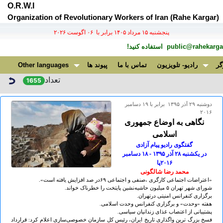
O.R.W.I
Organization of Revolutionary Workers of Iran (Rahe Kargar)
پنجشنبه ۱۵ مرداد ۱۴۰۵ برابر با ۰۶ اگوست ۲۰۲۶
public@rahekargar
استفاده کنید!
گر
رادیو- تلویزیون
تماس با ما
پیوند ها
Other languages
تعداد
1655
دوشنبه ۲۹ آذر ۱۳۹۵ برابر با ۱۹ دسامبر
۲۰۱۶
نگاهی به اوضاع جمهوری
اسلامی
گفتگوی رادیو پیام آزادی
در يکشنبه ۲۸ آذر ۱۳۹۵ - ۱۸ دسامبر
۲٠۱۶پا
محمد رضا شالگونی
«اعتراضات اجتماعی کارگری ،صنفی و اجتماعی ۶۹در صد افزایش یافته است».
شورای شهر تهران ۵ میلیون حاشیه‌نشین پایتخت را خطرناک خواند.
برگزاری کنفرانس امنیتی درتهران.
هفته «وحدت» و برگزاری کنفرانس وحدت اسلامی.
پشتیبانی از اعتصاب غذای زندانیان سیاسی.
فسخ بزرگ ترین واگذاری تاریخ ایران، رئیس کل سازمان خصوصی‌سازی اعلام کرد: قرارداد