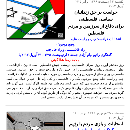
يكشنبه ۳ ارديبهشت ۱۳۹۶ برابر با ۲۳
آوريل ۲۰۱۷
خواست بر حق زندانیان
سیاسی فلسطینی
برای دفاع از سرزمین و مردم
فلسطین
انتخابات فرانسه: چپ و راست علیه
وضع موجود؛ ،
راه فاشیستی و راه حل چپ
گفتگوی رادیو پیام آزادی جمعه ۱ ارديبهشت ۱۳۹۶ - ۲۱ آوريل ۲٠۱۷ با
محمد رضا شالگونی
روز هفدهم آوریل روز اسرای فلسطینی درسنت جنبش فلسطین است.قانون «بازداشت »
بطور نامحدود زندانیان فلسطینی را در حبس نگاه دارد.خواست بر حق زندانیان سیاسی
فلسطینی برای دفاع از سرزمین و مردم فلسطینی مورد حمایت است.در انتخابات فرانسه،
چپ و راست علیه وضع موجود، یکی راه فاشیستی و یکی راه حل چپ را دنبال می کنند.
ملانشون از مردم صحبت می کند ومی گوید مخاطب من طبقه کارگراست. می گوید باید
ملت فرانسه (نه ملت قومی)را دوباره تاسیس کنیم، مردم حق فراخوان دارند. ملانشون می
گوید ،مردم می خواهند جمهوری پنجم را که دوگل از طریق کودتا آن را تاسیس کرد، بردارند
و جمهوری ششم را که مردم در آن نقش فعال دارند تاسیس کنند .
سه-شنبه ۲۹ فروردين ۱۳۹۶ برابر با ۱۸
آوريل ۲۰۱۷
انتخابات و بازی مردم با رژیم