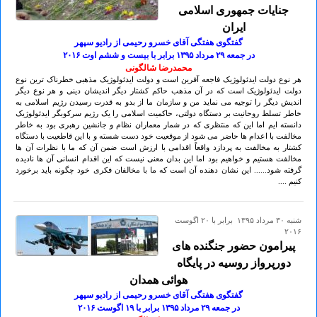
جنایات جمهوری اسلامی
ایران
گفتگوی هفتگی آقای خسرو رحیمی از رادیو سپهر
در جمعه ۲۹ مرداد ۱۳۹۵ برابر با بیست و ششم اوت ۲٠۱۶
محمدرضا شالگونی
هر نوع دولت ایدئولوژیک فاجعه آفرین است و دولت ایدئولوژیک مذهبی خطرناک ترین نوع
دولت ایدئولوژیک است که در آن مذهب حاکم کشتار دیگر اندیشان دینی و هر نوع دیگر
اندیش دیگر را توجیه می نماید من و سازمان ما از بدو به قدرت رسیدن رژیم اسلامی به
خاطر تسلط روحانیت بر دستگاه دولتی، حاکمیت اسلامی را یک رژیم سرکوبگر ایدئولوژیک
دانسته ایم اما این که منتظری که در شمار معماران نظام و جانشین رهبری بود به خاطر
مخالفت با اعدام ها حاضر می شود از موقعیت خود دست شسته و با این قاطعیت با دستگاه
کشتار به مخالفت به پردازد واقعاً اقدامی با ارزش است ضمن آن که ما با نظرات آن ها
مخالفت هستیم و خواهیم بود اما این بدان معنی نیست که این اقدام انسانی آن ها نادیده
گرفته شود...... این نشان دهنده آن است که ما با مخالفان فکری خود چگونه باید برخورد
کنیم ....
شنبه ۳۰ مرداد ۱۳۹۵ برابر با ۲۰ اگوست
۲۰۱۶
پیرامون حضور جنگنده های
دورپرواز روسیه در پایگاه
هوائی همدان
گفتگوی هفتگی آقای خسرو رحیمی از رادیو سپهر
در جمعه ۲۹ مرداد ۱۳۹۵ برابر با ۱۹ اگوست ۲٠۱۶