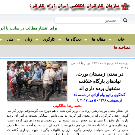
برای انتشار مطالب در سايت با آ
خانه
مقاله ها
دیدگاه ها
کارگری
زنان
ملی
مصاحبه ها
دوشنبه ۱۸ ارديبهشت ۱۳۹۶ برابر با ۰۸ می
۲۰۱۷
در معدن زمستان یورت،
نهادهای بارگاه خلافت
مشغول برده داری اند
گفتگوی رادیو پیام آزادی در جمعه ۱۵
ارديبهشت ۱۳۹۶ - ۵ می ۲٠۱۷ با
محمد رضا شالگونی
در انفجار معدن یورت؛رهبر، روحانی ، وزیر کار، همه با هم دورغ می گویند.وقتی وزیر کار می
گوید: «تعداد کارگرانی که در معدن گیر کرده اند نمی دانیم ، پیمانکار نسبت به آمار آن تردید
دارد، آمار دقیق را نمی توانیم حدس بزنیم. بسیج در این معدن برده داری می کرده است.
درمناظره های «انتخابات»، قالیباف هم دکوراست، کاره ای نیست، او آمده است تا حرف
هائی را که نمی خواهند رئیسی بگوید، اززبان قالیباف بگویند. جبهه پایداری گفته که
کاندیدای«اصلح» رئیسی است و بقیه اگردرمقابل او کنارنروند، خائن هستند. مساله این است