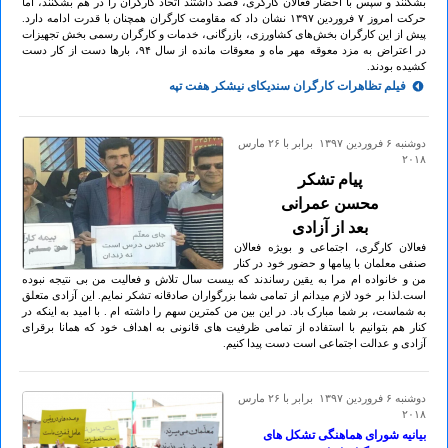
بشکنند و سپس با احضار فعالان کارگری، قصد داشتند اتحاد کارگران را در هم بشکنند، اما
حرکت امروز ۷ فروردين ۱۳۹۷ نشان داد که مقاومت کارگران همچنان با قدرت ادامه دارد.
پیش از این کارگران بخش‌های کشاورزی، بازرگانی، خدمات و کارگران رسمی بخش تجهیزات
در اعتراض به مزد معوقه مهر ماه و معوقات مانده از سال ۹۴، بارها دست از کار دست
کشیده بودند.
فیلم تظاهرات کارگران سندیکای نیشکر هفت تپه
دوشنبه ۶ فروردين ۱۳۹۷ برابر با ۲۶ مارس
۲۰۱۸
پیام تشکر
محسن عمرانی
بعد از آزادی
فعالان کارگری، اجتماعی و بویژه فعالان
صنفی معلمان با پیامها و حضور خود در کنار
من و خانواده ام مرا به یقین رساندند که بیست سال تلاش و فعالیت من بی نتیجه نبوده
است.لذا بر خود لازم میدانم از تمامی شما بزرگواران صادقانه تشکر نمایم. این آزادی متعلق
به شماست، بر شما مبارک باد. در این بین من کمترین سهم را داشته ام . با امید به اینکه در
کنار هم بتوانیم با استفاده از تمامی ظرفیت های قانونی به اهداف خود که همانا برقرای
آزادی و عدالت اجتماعی است دست پیدا کنیم.
دوشنبه ۶ فروردين ۱۳۹۷ برابر با ۲۶ مارس
۲۰۱۸
بیانیه شورای هماهنگی تشکل های