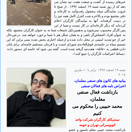
خبرهای رسیده از کشت و صنعت هفت تپه نشان می
دهد که از روز شنبه شنبه ۱۹ اسفند ۱۳۹۶ ، از صبح تا
غروب نمایندگان سپاه مشغول رفت‌و‌آمد به کارخانه و‌
دفتر مجتمع بوده و بالاخره شب کنترل کامل همه‌ چیز را
در دست گرفته‌اند. آنها به نمایندگان کارگران اعلام
کرده‌اند که دیگر کارخانه‌ای در کار نیست و شما از این
پس کارگر محسوب نمی‌شوید و به‌همین‌دلیل تجمعات شما نه به عنوان کارگران مجتمع، بلکه
به عنوان افراد اغتشاش‌گر تلقی و‌ به همان شکل هم با شما برخورد خواهد شد. درعین‌حال
خبر از جو شدید امنیتی در محل داده شده و ازجمله اخباری پخش شده مبنی براین که این
تصمیم سپاه در جلسه‌ی فوق‌العاده‌ی شورای امنیت و با فرمان مستقیم خامنه‌ای برای پایان
دادن قطعی به «غائلۀ» هفت‌تپه گرفته شده است. گفته می شود كه خامنه اي دستور داده:
«بساط اعتراضات كارگران را جمع كنند!»
شنبه ۱۹ اسفند ۱۳۹۶ برابر با ۱۰ مارس
۲۰۱۸
بیانیه های کانون های صنفی معلمان،
اعتراض نامه های فعالان صنفی
بازداشت فعال صنفی
معلمان،
محمد حبیبی را محکوم می
کنیم
سندیکای کارگران شرکت واحد
اتوبوسرانی تهران و حومه
بازداشت محمد حبیبی معلم دلسوز و عضو