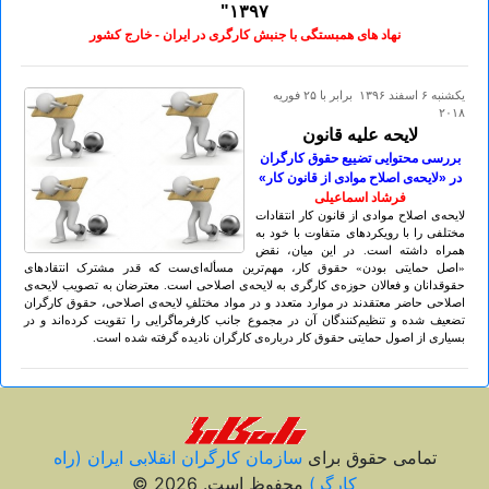
۱۳۹۷"
نهاد های همبستگی با جنبش کارگری در ایران - خارج کشور
يكشنبه ۶ اسفند ۱۳۹۶ برابر با ۲۵ فوريه
۲۰۱۸
لایحه علیه قانون
بررسی محتوایی تضییع حقوق کارگران
در «لایحه‌ی اصلاح موادی از قانون کار»
فرشاد اسماعیلی
لایحه‌ی اصلاح موادی از قانون كار انتقادات
مختلفی را با رویكردهای متفاوت با خود به
همراه داشته است. در این میان، نقض
«اصل حمایتی بودن» حقوق کار، مهم‌ترین مسأله‌ای‌ست كه قدر مشترک انتقاد‌های
حقوقدانان و فعالان حوزه‌ی کارگری به لایحه‌ی اصلاحی است. معترضان به تصویب لایحه‌ی
اصلاحی حاضر معتقدند در موارد متعدد و در مواد مختلفِ لایحه‌ی اصلاحی، حقوق كارگران
تضعیف شده و تنظیم‌کنندگان آن در مجموع جانب كارفرماگرایی را تقویت کرده‌اند و در
بسیاری از اصول حمایتی حقوق کار درباره‌ی کارگران نادیده گرفته شده است.
تمامی حقوق برای
سازمان کارگران انقلابی ايران (راه
کارگر)
محفوظ است. 2026 ©