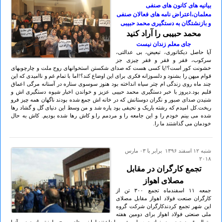
بیانیه های کانون های صنفی
معلمان،اعتراض نامه های فعالان صنفی
و بازنشتگان به دستگیری محمد حبیبی
محمد حبیبی را آراد کنید
جای معلم زندان نیست
آیا حاصل دیکتاتوری، تبعیض، بی عدالتی،
سرکوب، فقر و فقر و فقر چیزی جز
خشونت کور است؟!یا کسی هست که صدای شکستن استخوانهای روح ملت و چارچوبهای
قوام میهن را بشنود و دلسوزانه فکری برای این اوضاع کند؟!اما با تمام غم و ناامیدی که این
چند ماه روی زندگی ام چتر سیاه انداخته بود هنوز سوسوی ستاره در آستانه مرگی اعماق
قلبم بود.دیروز با خبر دستگیری محمد حبیبی عزیز و خواندن اخبار شیوه دستگیری اش و
شنیدن صدای صبور و نگران دوستانش که در خانه اش جمع شده بودند ناگهان همه چیز فرو
ریخت.کل امیدم که رشته باریک و نحیفی بود پاره شد و من وسط این دنیای گل و گشاد رها
شده می بینم خودم را و این جامعه را و مردمم را.و کاش رها شده بودیم. کاش به حال
خودمان می گذاشتند ما را.
شنبه ۱۲ اسفند ۱۳۹۶ برابر با ۰۳ مارس
۲۰۱۸
تجمع کارگران در مقابل
مصلای اهواز
جمعه ۱۱ اسفندماه تجمع ۳٠٠ تن از
کارگران صنعت فولاد اهواز مقابل مصلای
این شهر تجمع کردندکارگران شرکت گروه
ملی صنعتی فولاد اهواز برای دومین هفته