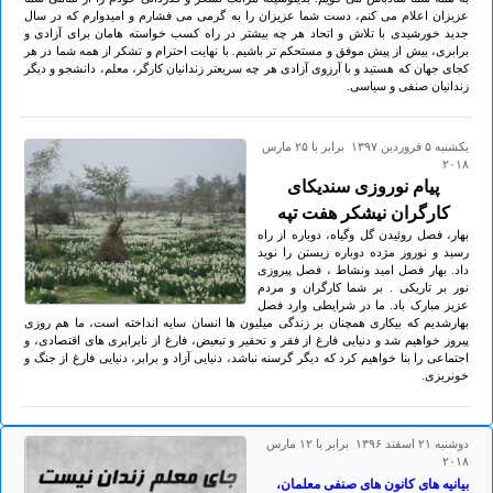
عزیزان اعلام می کنم، دست شما عزیزان را به گرمی می فشارم و امیدوارم که در سال
جدید خورشیدی با تلاش و اتحاد هر چه بیشتر در راه کسب خواسته هامان برای آزادی و
برابری، بیش از پیش موفق و مستحکم تر باشیم. با نهایت احترام و تشکر از همه شما در هر
کجای جهان که هستید و با آرزوی آزادی هر چه سریعتر زندانیان کارگر، معلم، دانشجو و دیگر
زندانیان صنفی و سیاسی.
يكشنبه ۵ فروردين ۱۳۹۷ برابر با ۲۵ مارس
۲۰۱۸
پیام نوروزی سندیکای
کارگران نیشکر هفت تپه
بهار، فصل روئیدن گل وگیاه، دوباره از راه
رسید و نوروز مژده دوباره زیستن را نوید
داد. بهار فصل امید ونشاط ، فصل پیروزی
نور بر تاریکی . بر شما کارگران و مردم
عزیز مبارک باد. ما در شرایطی وارد فصل
بهارشدیم که بیکاری همچنان بر زندگی میلیون ها انسان سایه انداخته است، ما هم روزی
پیروز خواهیم شد و دنیایی فارغ از فقر و تحقیر و تبعیض، فارغ از نابرابری های اقتصادی، و
اجتماعی را بنا خواهیم کرد که دیگر گرسنه نباشد، دنیایی آزاد و برابر، دنیایی فارغ از جنگ و
خونریزی.
دوشنبه ۲۱ اسفند ۱۳۹۶ برابر با ۱۲ مارس
۲۰۱۸
بیانیه های کانون های صنفی معلمان،