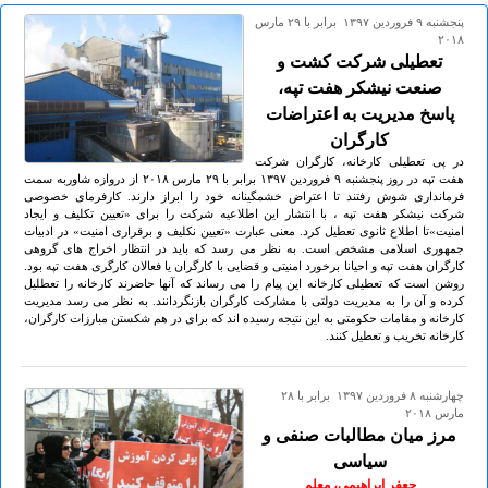
پنجشنبه ۹ فروردين ۱۳۹۷ برابر با ۲۹ مارس
۲۰۱۸
تعطیلی شرکت کشت و
صنعت نیشکر هفت تپه،
پاسخ مدیریت به اعتراضات
کارگران
در پی تعطیلی کارخانه، کارگران شرکت
هفت تپه در روز پنجشنبه ۹ فروردين ۱۳۹۷ برابر با ۲۹ مارس ۲٠۱۸ از دروازه شاوربه سمت
فرمانداری شوش رفتند تا اعتراض خشمگینانه خود را ابراز دارند. کارفرمای خصوصی
شرکت نیشکر هفت تپه ، با انتشار این اطلاعیه شرکت را برای «تعیین تکلیف و ایجاد
امنیت»تا اطلاع ثانوی تعطیل کرد. معنی عبارت «تعیین نکلیف و برقراری امنیت» در ادبیات
جمهوری اسلامی مشخص است. به نظر می رسد که باید در انتظار اخراج های گروهی
‎کارگران هفت تپه و احیانا برخورد امنیتی و قضایی با کارگران یا فعالان کارگری هفت تپه بود.
روشن است که تعطیلی کارخانه این پیام را می رساند که آنها حاضرند کارخانه را تعطلیل
کرده و آن را به مدیریت دولتی با مشارکت کارگران بازنگردانند. به نظر می رسد مدیریت
کارخانه و مقامات حکومتی به این نتیجه رسیده اند که برای در هم شکستن مبارزات کارگران،
کارخانه تخریب و تعطیل کنند.
چهارشنبه ۸ فروردين ۱۳۹۷ برابر با ۲۸
مارس ۲۰۱۸
مرز میان مطالبات صنفی و
سیاسی
جعفر ابراهیمی، معلم