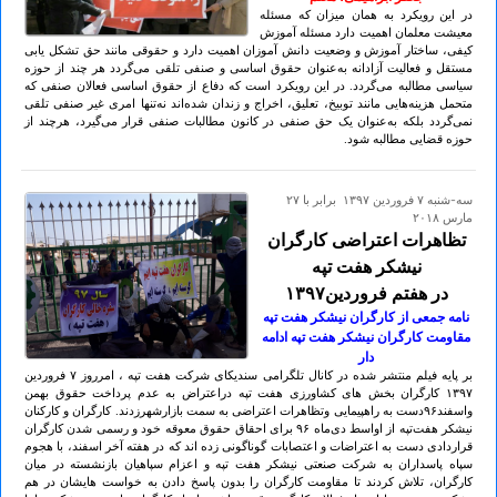
در این رویکرد به همان میزان که مسئله
معیشت معلمان اهمیت دارد مسئله آموزش
کیفی، ساختار آموزش و وضعیت دانش آموزان اهمیت دارد و حقوقی مانند حق تشکل یابی
مستقل و فعالیت آزادانه به‌عنوان حقوق اساسی و صنفی تلقی می‌گردد هر چند از حوزه
سیاسی مطالبه می‌گردد. در این رویکرد است که دفاع از حقوق اساسی فعالان صنفی که
متحمل هزینه‌هایی مانند توبیخ، تعلیق، اخراج و زندان شده‌اند نه‌تنها امری غیر صنفی تلقی
نمی‌گردد بلکه به‌عنوان یک حق صنفی در کانون مطالبات صنفی قرار می‌گیرد، هرچند از
حوزه قضایی مطالبه شود.
سه-شنبه ۷ فروردين ۱۳۹۷ برابر با ۲۷
مارس ۲۰۱۸
تظاهرات اعتراضی کارگران
نیشکر هفت تپه
در هفتم فروردین۱۳۹۷
نامه جمعی از کارگران نیشکر هفت تپه
مقاومت کارگران نیشکر هفت تپه ادامه
دار
بر پایه فیلم منتشر شده در کانال تلگرامی سندیکای شرکت هفت تپه ، امرروز ۷ فروردين
۱۳۹۷ کارگران بخش های کشاورزی هفت تپه دراعتراض به عدم پرداخت حقوق بهمن
واسفند۹۶دست به راهپیمایی وتظاهرات اعتراضی به سمت بازارشهرزدند. کارگران و کارکنان
نیشکر هفت‌تپه از اواسط دی‌ماه ۹۶ برای احقاق حقوق معوقه خود و رسمی شدن کارگران
قراردادی دست به اعتراضات و اعتصابات گوناگونی زده اند که در هفته آخر اسفند، با هجوم
سپاه پاسداران به شرکت صنعتی نیشکر هفت تپه و اعزام سپاهیان بازنشسته در میان
کارگران، تلاش کردند تا مقاومت کارگران را بدون پاسخ دادن به خواست هایشان در هم