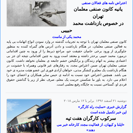
اعتراض نامه های فعالان صنفی
یانیه کانون صنفی معلمان
تهران
در خصوص بازداشت محمد
حبیبی
محمد یکی از ماست
کانون صنفی معلمان تهران با توجه به تجربیات گذشته در وارد نمودن انواع اتهامات بی پایه
به فعالین صنفی معلمان، در هنگام بازداشت و دادن آدرس های گمراه کننده به منظور
جلوگیری از ورود برخی حامیان حقیقت جو، مراجع ذیربط را از ورود به چنین اقداماتی
درمورد محمد حبیبی برحذر داشته و معتقد است ورود به چنین اقداماتی نتیجه ای جز بی
اعتمادی بیشتر به اتهام زنندگان و برانگیختن خشم جامعه ی معلمان نخواهد داشت. کانون
صنفی معلمان تهران ضمن اعتراض مجدد به رفتارهای غیر قانونی وهمراه با خشونت در
هنگام بازداشت یک معلم و کنشگر مدنی، خواهان آزادی فوری این عضو هیئت مدیره ی خود
می باشد. همچنین اعتراض خود نسبت به ادامه ی حبس سایر همکاران و اعضای خود را
اعلام می دارد. به باور ما شکستن حرمت یک معلم، صرف نظر از زیر پا گذاشتن حقوق
فردی او، گستاخی نسبت به جایگاه رفیع معلمی است.
دوشنبه ۲۱ اسفند ۱۳۹۶ برابر با ۱۲ مارس ۲۰۱۸
گزارش خبری «سایت راه کارگر»
این خبر تکمیل شده است
سرکوب کارگران هفت تپه
«ایلنا و کیهان، از فعالیت مجدد کارخانه خبر می
دهند»