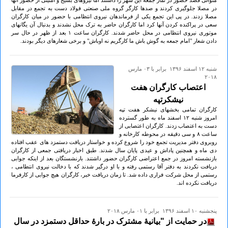
متوالی قصد حضور در نماز جمعه این شهر را داشتند اما نیروهای بسیج و امنیتی از حضور آنها
در مصلا جلوگیری کردند و صدها کارگر گروه ملی صنعتی فولاد دست به تجمع در مقابل
مصلا زدند. در پی این تجمع یکی از فرماندهان نیروی انتظامی با حضور در میان کارگران
سعی در پراکنده کردن آنها کرد اما کارگران حاضر به ترک محل نشدند و بدنبال آن یگانهای
موتوری نیروی انتظامی در محل حاضر شدند. کارگران ساعت ۱ بعد از ظهر در حال سر
دادن شعار "امام جمعه به گوش باش ما کارگریم نه اوباش" و برخی شعارهای دیگر بودند.
شنبه ۱۲ اسفند ۱۳۹۶ برابر با ۰۳ مارس
۲۰۱۸
اعتصاب کارگران هفت
نیشکرتپه
کارگران تمامی بخشهای نیشکر هفت تپه
امروز شنبه ۱۲ اسفند ماه به طور گسترده
دست به اعتصاب زدند. کارگران اعتصابی از
ساعت ۸ و سی دقیقه در محوطه کارخانه و
روبروی دفتر مدیریت تجمع خود را شروع کرده و خواستار دریافت دستمزد های عقب افتاده
دی ماه و همچنین پاداش و عیدی پایان سال شدند. طبق اخبار دریافتی جمعی از کارگران
بازنشسته امروز در جمع اعتراضی کارگران حضور داشتند. بارنشستگان بعد از اینکه جوابی
دریافت نکردند به دفتر آقا رستمی رفته و با او درگیر شدند که با دخالت نیروی انتطامی ،
رستمی از محل شرکت فراری داده شد. تا زمان دریافت خبر، کارگران هیچ جوابی از کارفرما
دریافت نکرده اند.
پنجشنبه ۱۰ اسفند ۱۳۹۶ برابر با ۰۱ مارس ۲۰۱۸
در حمایت از "بیانیۀ مشترک در بارۀ حداقل دستمزد در سال