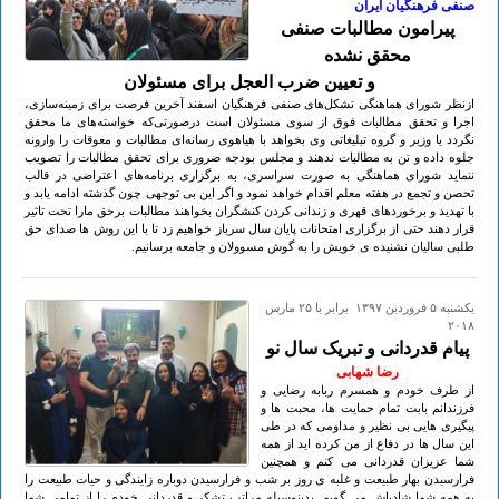
صنفی فرهنگیان ایران
پیرامون مطالبات صنفی
محقق نشده
و تعیین ضرب العجل برای مسئولان
ازنظر شورای هماهنگی تشکل‌های صنفی فرهنگیان اسفند آخرین فرصت برای زمینه‌سازی،
اجرا و تحقق مطالبات فوق از سوی مسئولان است درصورتی‌که خواسته‌های ما محقق
نگردد یا وزیر و گروه تبلیغاتی وی بخواهد با هیاهوی رسانه‌ای مطالبات و معوقات را وارونه
جلوه داده و تن به مطالبات ندهند و مجلس بودجه ضروری برای تحقق مطالبات را تصویب
ننماید شورای هماهنگی به صورت سراسری، به برگزاری برنامه‌های اعتراضی در قالب
تحصن و تجمع در هفته معلم اقدام خواهد نمود و اگر این بی توجهی چون گذشته ادامه یابد و
با تهدید و برخوردهای قهری و زندانی کردن کنشگران بخواهند مطالبات برحق مارا تحت تاثیر
قرار دهند حتی از برگزاری امتحانات پایان سال سرباز خواهیم زد تا با این روش ها صدای حق
طلبی سالیان نشنیده ی خویش را به گوش مسوولان و جامعه برسانیم.
يكشنبه ۵ فروردين ۱۳۹۷ برابر با ۲۵ مارس
۲۰۱۸
پیام قدردانی و تبریک سال نو
رضا شهابی
از طرف خودم و همسرم ربابه رضایی و
فرزندانم بابت تمام حمایت ها، محبت ها و
پیگیری هایی بی نظیر و مداومی که در طی
این سال ها در دفاع از من کرده اید از همه
شما عزیزان قدردانی می کنم و همچنین
فرارسیدن بهار طبیعت و غلبه ی روز بر شب و فرارسیدن دوباره زایندگی و حیات طبیعت را
به همه شما شادباش می گویم. بدینوسیله مراتب تشکر و قدردانی خودم را از تمامی شما