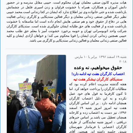
هیات مدیره کانون صنفی معلمان تهران محکوم است. حبیبی مقابل مدرسه و در حضور
دانش آموزان و همکاران، همراه با خشونت فراوان و زدن اسپری فلفل در چشمانش
بازداشت شده و حتی خانواده وی نیز اطلاع ندارد که ایشان در کجا زندانی است.محمد حبیبی
نظیر دیگر فعالین صنفی زندانی معلمان و دیگر فعالین سندیکایی و کارگری زندانی فعالیت
هایی در دفاع از حقوق خود و هم صنفی هایش انجام داده است اما متاسفانه با خشونت
بازداشت شده و از فعالیت های حق طلبانه ایشان جلوگیری شده است. سندیکای کارگران
شرکت واحد اتوبوسرانی تهران و حومه برخورد خشونت آمیز با معلم حق طلب محمد
حبیبی همچنین زندانی کردن ایشان را قویا محکوم می کند؛ و خواهان آزادی ایشان و کلیه
فعالین صنفی زندانی معلمان و فعالین زندانی سندیکایی و کارگری می باشد.
شنبه ۱۹ اسفند ۱۳۹۶ برابر با ۱۰ مارس
۲۰۱۸
حقوق میخواهیم، نه وعده
اعتصاب کارگران هفت تپه ادامه دارد!
سندیکای کارگران نیشکر هفت تپه
هفته گذشته مدیریت اعلام کرده بود که
مطالبات کارگران را پرداخت خواهد کرد. اما
تا کنون کارفرما به قول های خود عمل
نکرده و به این دلیل اعتصاب کارگران
همچنان ادامه دارد . بر این اساس کارگران
هفت تپه امروز امروز شنبه ۱۹ اسفند
۱۳۹۶، نیز دست به اعتصاب زده و کارخانه
همچنان تعطیل می باشد.بر اساس خبرهای
دریافتی ، امروز شنبه نمایندگانی از طرف
کارگران اعتصابی با فرماندار شهرستان
شوش جلسه داشته اند. همچنین آقای