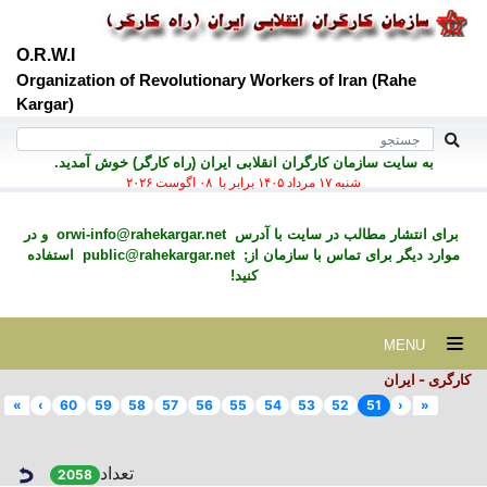
O.R.W.I
Organization of Revolutionary Workers of Iran (Rahe
Kargar)
به سايت سازمان کارگران انقلابی ايران (راه کارگر) خوش آمديد.
شنبه ۱۷ مرداد ۱۴۰۵ برابر با ۰۸ اگوست ۲۰۲۶
برای انتشار مطالب در سايت با آدرس
orwi-info@rahekargar.net
و در
موارد ديگر برای تماس با سازمان از;
public@rahekargar.net
استفاده
کنید!
MENU
کارگری - ایران
»
›
60
59
58
57
56
55
54
53
52
51
‹
«
تعداد
2058