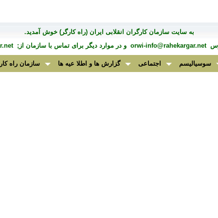
به سايت سازمان کارگران انقلابی ايران (راه کارگر) خوش آمديد.
درس
orwi-info@rahekargar.net
و در موارد ديگر برای تماس با سازمان از;
.net
سوسیالیسم
اجتماعی
گزارش ها و اطلا عیه ها
سازمان راه کار