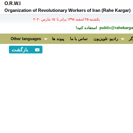
O.R.W.I
Organization of Revolutionary Workers of Iran (Rahe Kargar)
يكشنبه ۲۵ اسفند ۱۳۹۸ برابر با ۱۵ مارس ۲۰۲۰
public@rahekargar
استفاده کنید!
گر
رادیو- تلویزیون
تماس با ما
پیوند ها
Other languages
بازگشت