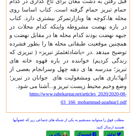
قبل رفتن به دشت مغان برای تاج کذاری در کدام
حمام تبریز حمام گرفته است. کتاب اساسا روی
محله ها،کوچه ها وبازارتمرکز بیشتری دارد. کتاب
در باره نهضت مشروطه واینکه کدام محلات در
جبهه نهضت بودند کدام محله ها در مقابل نهضت و
همچنین موقعیت طبقاتی محله ها را بطور فشرده
توضیح میدهد .در «یاشادئغئمئز تبریز» ( تبریزی که
زندگی کردیم) خواننده در باره قهوه خانه های
تبریز؛ مدرسه ها ی دهه چهل وسرانجام بعصی از
آنها؛بازی هایی ومشغولیت های
جوانان در تبریز؛
وضع وخیم محیط زیست تبریز و...آشنا می شود.
https://www.rahekargar.net/articles_2020/2020-08-
03_166_mohammad-azadgar1.pdf
مطلب فوق را میتوانید مستقیم به یکی از شبکه های جتماعی زیر که عضوآنها
هستید ارسال کنید:
توئیتر
فیسبوک
بالاترين