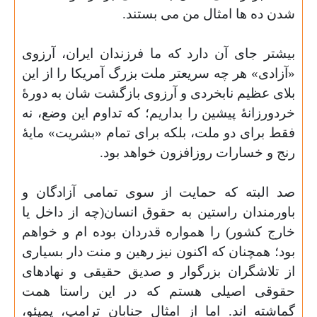
شدن ده ها امثال من می بستند.
بیشتر جای آن دارد که ما فرزندان ایران، آرزوی
«آزادی» هر چه سریعتر ملت بزرگ آمریکا را از این
بلای عظیم نابخردی و آرزوی بازگشت شان به دورهٔ
خردورزانهٔ پیشین را بداریم؛ که تداوم این وضع، نه
فقط برای دو ملت، بلکه برای تمام «بشریت» مایهٔ
رنج و خسارات روزافزون خواهد بود.
صد البته که حمایت از سوی تمامی آزادگان و
باورمندان راستین به حقوق انسان(چه از داخل یا
خارج کشور) را همواره قدردان بوده ام و خواهم
بود؛ همچنان که اکنون نیز رهین و منت دار بسیاری
از تلاشگران بزرگوار و صدیق حقیقی و نهادهای
حقوقی اصیلی هستم که در این راستا همت
گماشته اند.
اما از امثال جنابان ترامپ، پمپئو،