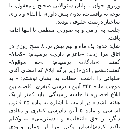
وزیریِ جوان تا پایان سئوالاتی صحیح و معقول، با
توجه به واقعیات، بدون پیش داوری یا القاء و دارای
ساختار درست حقوقی بودند.
جلسه به آرامی و به صورتی منطقی تا انتها ادامه
یافت.
شاید حدود یک ماه و نیم پیش تر، ۸ صبحِ روزی در
اتاق مرا زدند: -«اعزام داری» پرسیدم: «کجا؟»
گفتند :«دادگاه» پرسیدم: «چه موقع؟»
گفتند:«همین الان»! زیر برگه ابلاغ که امضای آقای
صلواتی را داشت، خطاب به ایشان نوشتم: « به
موجب ماده ۳۴۳ آیین دادرسی کیفری، فاصله بین
ابلاغ احضاریه تا جلسه رسیدگی نباید کمتر از یک
هفته باشد.» در ادامه، با اشاره به ماده ۳۵ قانون
اساسی و ماده ۵ آیین دادرسی کیفری و مفادی
دیگر، بر حق «انتخاب» و «دسترسی» به وکیلم
تاکید کردم(ایشان وکیل مرا از همان ورودی