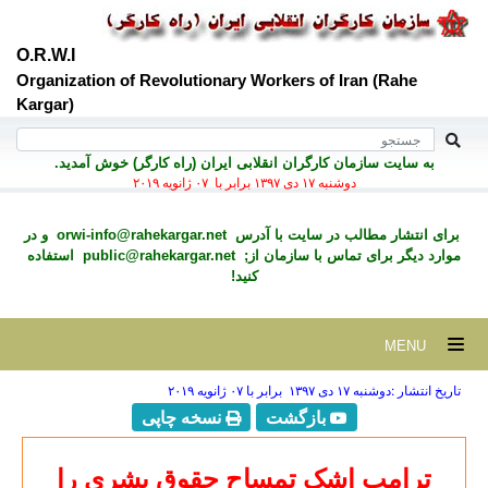
O.R.W.I
Organization of Revolutionary Workers of Iran (Rahe
Kargar)
به سايت سازمان کارگران انقلابی ايران (راه کارگر) خوش آمديد.
دوشنبه ۱۷ دی ۱۳۹۷ برابر با ۰۷ ژانويه ۲۰۱۹
برای انتشار مطالب در سايت با آدرس
orwi-info@rahekargar.net
و در
موارد ديگر برای تماس با سازمان از;
public@rahekargar.net
استفاده
کنید!
MENU
تاریخ انتشار :دوشنبه ۱۷ دی ۱۳۹۷ برابر با ۰۷ ژانويه ۲۰۱۹
بازگشت
نسخه چاپی
ترامپ اشک تمساح حقوق بشری را