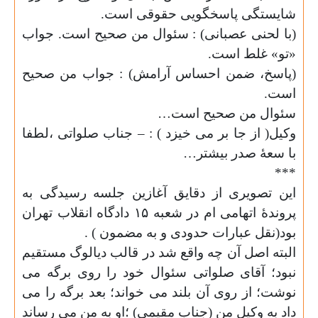
شایستگی پاسخگویی حقوقی است.
(با لحنی عصبانی) : سئوال من صحیح است. جواب
«تو» غلط است.
(پاسخ، ضمن احساس آرامش) : جواب من صحیح
است.
سئوال من صحیح است…
وکیل( از جا بر می خیزد ) : – جناب صلواتی ،لطفا
با سعهٔ صدر بیشتر…
***
این تصویری از دقایق آغازین جلسه رسیدگی به
پروندهٔ اتهامی ام در شعبه ۱۵ دادگاه انقلاب تهران
بود(نقل عبارات حدودی و به مضمون ) .
البته اصل آن چه واقع شد در قالب دیالوگ مستقیم
نبود؛ آقای صلواتی سئوال خود را روی برگه می
نوشت؛ از روی آن بلند می خواند؛ بعد برگه را می
داد به وکیل من (جناب مقیمی) ؛او به من می رساند