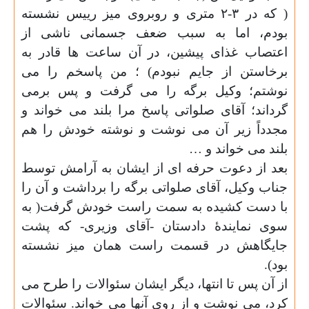
( که در ۳-۲ متری و روبروی میز رییس نشسته
بودم، اما به سبب ضعف جسمانی ناشی از
اعتصاب غذای پیشین، در آن ساعت ها قادر به
برخاستن از جایم نبودم) ؛ من پاسخم را می
نوشتم؛ وکیل برگه را می گرفت و پس برمی
گرداند؛ آقای صلواتی پاسخ مرا بلند می خواند و
مجدداً زیر آن می نوشت و نوشته خودش را هم
بلند می خواند و …
بعد از دعوت حرفه ای از ایشان به آرامش توسط
جناب وکیل، آقای صلواتی برگه را برداشت و آن را
با دست کشیده به سمت راست خودش گرفت( به
سوی نمایندهٔ دادستان -آقای وزیری- که پشت
جایگاهش در قسمت راست همان میز نشسته
بود).
از آن پس تا انتها، دیگر ایشان سئوالات را طرح می
کرد، می نوشت و از روی آنها می خواند. سئوالات