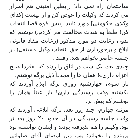
ساختمان راه نمی داد؛ رابطین امنیتی هم اصرار
می کردند که وکیلت را عوض کن و از لیست [کذای
وکلای حکومتی] مورد تایید رییس قوه قضا انتخاب
کن! طبعاً به شدت مخالفت می کردم.) نوشتم که
بدون رعایت دو مورد مذکور (رعایت مقاد قانونی
ابلاغ و برخورداری از حق انتخاب وکیل مستقل) در
جلسه حاضر نخواهم شد. رفتند .
چندی بعد، یک شب در اتاق را زدند که: «فردا صبح
اعزام داری»! همان ها را مجدداً ذیل برگه نوشتم.
بار سوم، چهارشنبه روزی برگه ابلاغ آوردند که
یکشنبه وقت رسیدگی داری! باز عیناً همان را
نوشتم که پیش تر.
مرتبه چهارم، چند روز بعد، برگه ابلاغی آوردند که
وقت جلسه رسیدگی در آن حدود ۲۰ روز بعد تر
بود. وکیلم را هم پذیرفته بودند و ایشان توانسته بود
پرونده را بخواند؛ پس ذیل امضای آقای صلواتی