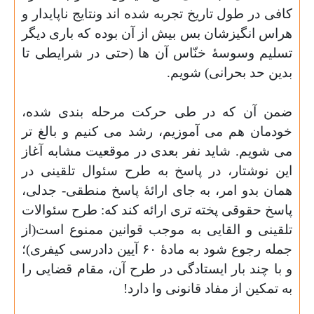
کافی در طول تاریخ تجربه شده اند و‌نتایج ناپایدار و
هراس انگیزشان بس بیش از آن بوده که باری دیگر
تسلیم وسوسهٔ خنّاس آن ها (حتی در شرایطی تا
بدین حد بحرانی) شویم.
ضمن آن که در طی حرکت مرحله بندی شده،
خودمان هم می آموزیم، رشد می کنیم و بالغ تر
می شویم. شاید نفر بعدی در موقعیت مشابه آغاز
این نوشتار، در پاسخ به طرح سئوال تلقینی در
همان بدو امر، به جای ارائهٔ پاسخ منطقی-
جدلی،
پاسخ حقوقی پخته تری ارائه کند که: طرح سئوالات
تلقینی و القایی به موجب قوانین ممنوع است(از
جمله رجوع شود به مادهٔ ۶۰ آیین دادرسی کیفری)؛
و با چند بار ایستادگی در طرح آن، مقام قضایی را
به تمکین از مفاد قانونی وا دارد!