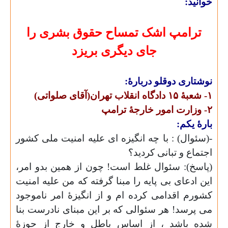
خوانید:
ترامپ اشک تمساح حقوق بشری را
جای دیگری بریزد
نوشتاری دوقلو دربارهٔ:
۱-
شعبهٔ ۱۵ دادگاه انقلاب تهران(آقای صلواتی)
۲-
وزارت امور خارجهٔ ترامپ
بارهٔ یکم:
-(سئوال) : با چه انگیزه ای علیه امنیت ملی کشور
اجتماع و تبانی کردید؟
(پاسخ): سئوال غلط است! چون از همین بدو امر،
این ادعای بی پایه را مبنا گرفته که من علیه امنیت
کشورم اقدامی کرده ام و از انگیزهٔ امر ناموجود
می پرسد! هر سئوالی که بر این مبنای نادرست بنا
شده باشد ، از اساس باطل و خارج از حوزهٔ