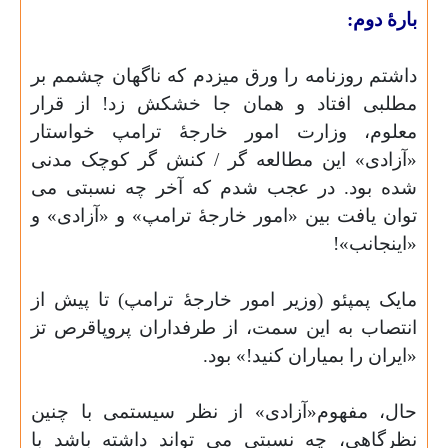
بارهٔ دوم:
داشتم روزنامه را ورق میزدم که ناگهان چشمم بر
مطلبی افتاد و همان جا خشکش زد! از قرار
معلوم، وزارت امور خارجهٔ ترامپ خواستار
«آزادی» این مطالعه گر / کنش گر کوچک مدنی
شده بود. در عجب شدم که آخر چه نسبتی می
توان یافت بین «امور خارجهٔ ترامپ» و «آزادی» و
«اینجانب»!
مایک پمپئو (وزیر امور خارجهٔ ترامپ) تا پیش از
انتصاب به این سمت، از طرفداران پرو‌پاقرص تز
«ایران را بمیاران کنید!» بود.
حال، مفهوم«آزادی» از نظر سیستمی با چنین
نظرگاهی، چه نسبتی می تواند داشته باشد با