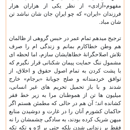
مفهوم«آزادی» از نظر یکی از هزاران هزار
فرزندان «ایران» که چو ایرانِ جان شان نباشد تن
شان مباد.
ترجیح میدهم تمام عمر در حبس گروهی از ظالمان
هم وطن خطاکارم بمانم و زندگی ام را صرف
تلاش اصلاحگرانهٔ خطاهایشان سازم، اما لحظه ای
مشمول ننگ حمایت پیمان شکنانی قرار نگیرم که
با پشت کردن به تمام اصول حقوق و اخلاق، از
توافق خردمندانه و صلح جویانهٔ «برجام» خارج
شدند و با باز تحمیل تحریم های غیر انسانی،
میلیون ها تن از هموطنان مرا به زیر خط فقر
کشانده اند؛ آن هم در حالی که مطمئن هستم اگر
حاکمان کشورم آنان را در غارت و دوشیدن منابع
میهن شریک کرده بودند، به سادگی چشمشان را نه
فقط بر زندانی شدن بلکه حتی بر ارّه و تکه تکه