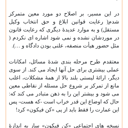
در این مسیر، بر اصلاح دو‌ مورد معین متمرکز
شدم( رعایت قوانین ابلاغ و حق انتخاب وکیل
مستقل) و به موارد عدیدهٔ دیگری که رعایت قانون
در موردشان نشده و نمی شود اشاره ای نکردم (
مثل حضور هیأت منصفه، علنی بودن دادگاه و …).
معتقدم طرح مرحله بندی شدهٔ مسائل، امکانات
عملی بیشتری برای حل آنها ایجاد می کند. از سوی
دیگر، ارائهٔ لیستی بلند بالا از همهٔ مشکلات، اغلب
مانع از تمرکز بر شروع حل مسئله از نقاطی معین
می شود و بیشتر این را به ذهن متبادر می کند که:
حال که اوضاع این قدر خراب است -که هست- پس
این عمارت را فقط باید از پی «کن فیکون» کرد!
نسخه های اجتماعی «کن فیکون» ساز به اندازهٔ