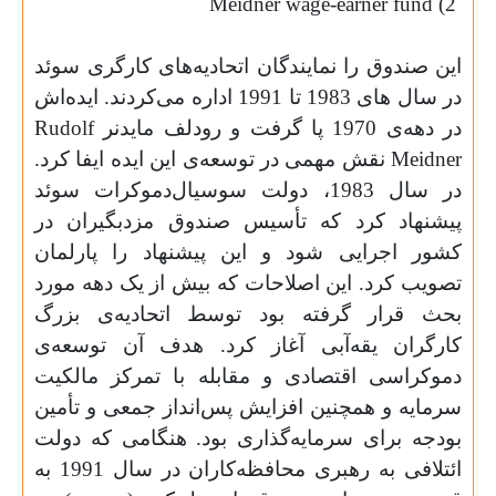
Meidner
wage-earner
fund
2)
این صندوق را نمایندگان اتحادیه‌‌های کارگری سوئد
در سال های 1983 تا 1991 اداره می‌کردند. ایده‌­اش
در دهه‌­ی 1970 پا گرفت و رودلف مایدنر
Rudolf
Meidner
نقش مهمی در توسعه‌­ی این ایده ایفا کرد.
در سال 1983، دولت سوسیال‌دموکرات سوئد
پیشنهاد کرد که تأسیس صندوق مزدبگیران در
کشور اجرایی شود و این پیشنهاد را پارلمان
تصویب کرد. این اصلاحات که بیش از یک دهه مورد
بحث قرار گرفته بود توسط اتحادیه‌­ی بزرگ
کارگران یقه‌‌آبی آغاز کرد. هدف آن توسعه‌ی
دموکراسی اقتصادی و مقابله با تمرکز مالکیت
سرمایه و همچنین افزایش پس‌انداز جمعی و تأمین
بودجه برای سرمایه‌گذاری بود. هنگامی که دولت
ائتلافی به رهبری محافظه‌کاران در سال 1991 به