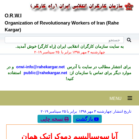
O.R.W.I
Organization of Revolutionary Workers of Iran (Rahe
Kargar)
به سايت سازمان کارگران انقلابی ايران (راه کارگر) خوش آمديد.
چهارشنبه ۳ مهر ۱۳۹۸ برابر با ۲۵ سپتامبر ۲۰۱۹
برای انتشار مطالب در سايت با آدرس
orwi-info@rahekargar.net
و در
موارد ديگر برای تماس با سازمان از;
public@rahekargar.net
استفاده
کنید!
MENU
تاریخ انتشار :چهارشنبه ۳ مهر ۱۳۹۸ برابر با ۲۵ سپتامبر ۲۰۱۹
بازگشت
نسخه چاپی
آیا سوسیالیسم دموکراتیک همان