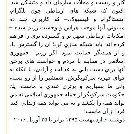
كار و زيست و محلات سازمان داد و متشكل شد.
اكنون كه شبكه هاي ارتباطي چون تلگرام،
اینستاگرام و فیسبوک،– كه كاربران چند ده
ميليوني آنها موجب هراس و وحشت رژيم شده –
امكانات ارتباطي سهل تر و گسترده تري را فراهم
كرده اند، بايد شبكه سازي كرد؛ آن را گسترش داد
و از همديگر حمايت نمود. اگر رژيم
جمهوري
اسلامي در مقابله با مردم و خواست هاي برحق
آنها براي دست يابي به عدالت و آزادي، با اتكاء به
قواي قهريه سركوبگرش، شمشير را از رو بسته،
ولي ما بسياريم و برتري عددي با ماست. يك
حكومت سركوبگر از جمله جمهوري اسلامي نه مي
تواند همه را بكشد و نه مي تواند همه زنداني كند.
فردا از آن ماست!
دوشنبه ۶ ارديبهشت ۱۳۹۵ برابر با ۲۵ آوريل ۲۰۱۶