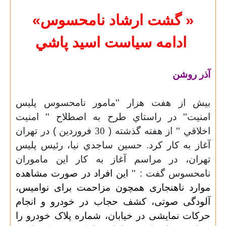
« گشت ارشاد نامحسوس»
ادامه سياست اسيد پاشي
آذر روشن
بيش از هفت هزار ''مامور نامحسوس پليس
امنيت'' در راستاي طرح به اصطلاح '' امنيت
اخلاقي '' از هفته گذشته (
30
فروردين ) در تهران
آغاز به كار كرد. حسين ساجدي نيا، رئيس پليس
تهران، در مراسم آغاز به كار اين ماموران
نامحسوس گفت : ''
این افراد در صورت مشاهده
موارد ناهنجاری همچون مزاحمت برای نوامیس،
آلودگی صوتی، کشف حجاب در خودرو و انجام
حرکات نمایشی در خیابان، شماره پلاک خودرو را