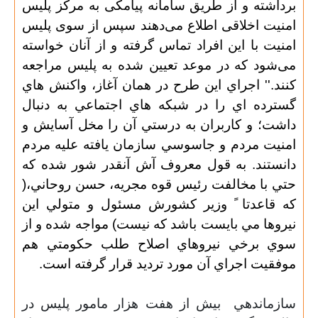
برداشته و از طریق سامانه پیامکی به مرکز پلیس
امنیت اخلاقی اطلاع می‌دهند سپس از سوی پلیس
امنیت با این افراد تماس گرفته و از آنان خواسته
می‌شود که در موعد تعیین شده به پلیس مراجعه
کنند
.'' اجراي اين طرح در همان آغاز، واكنش هاي
گسترده اي را در شبكه هاي اجتماعي به دنبال
داشت؛ و كاربران به درستي آن را مخل آسايش و
امنيت مردم و جاسوسي سازمان يافته عليه مردم
دانستند. به قول معروف آش آنقدر شور شده كه
حتي با مخالفت رئيس قوه مجريه، حسن روحاني،(
كه قاعدتا ً وزير كشورش مسئول و متولي اين
نيروها مي بايست باشد كه نيست) مواجه شده و از
سوي برخي نيروهاي اصلاح طلب حكومتي هم
موفقيت اجراي آن مورد ترديد قرار گرفته است.
سازماندهي
بيش از هفت هزار مامور پليس در