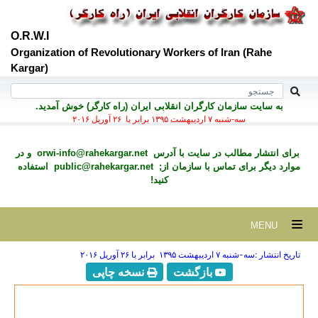
O.R.W.I
Organization of Revolutionary Workers of Iran (Rahe
Kargar)
به سايت سازمان کارگران انقلابی ايران (راه کارگر) خوش آمديد.
سه-شنبه ۷ ارديبهشت ۱۳۹۵ برابر با ۲۶ آوريل ۲۰۱۶
برای انتشار مطالب در سايت با آدرس
orwi-info@rahekargar.net
و در
موارد ديگر برای تماس با سازمان از;
public@rahekargar.net
استفاده
کنید!
MENU
تاریخ انتشار :سه-شنبه ۷ ارديبهشت ۱۳۹۵ برابر با ۲۶ آوريل ۲۰۱۶
بازگشت
نسخه چاپی