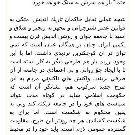
حتما ً باز هم سرش به سنگ خواهد خورد.
نتيجه عملي تقابل حاكمان تاريك انديش
متکی به
قوانين عصر شترچراني و مجهز به زنجير و شلاق و
اسيد با جامعه جوان و روشن انديش قرن بيست و
يكمي ايران چنان بر همگان عيان است كه نمي
توان در آن كوچكترين ترديدي داشت. اما با اين
وجود، رژيم باز هم طرحي ديگر به كار بسته است
تا با ايجاد جوّ رواني و بي اعتمادي در جامعه از آن
طرفي بربندد. واكنش هاي تاكنوني مردم به اين
طرح جديد سركوب هم، نشانگر آن است كه
حكومت اسلامي شايد در كوتاه مدت بتواند
سياست هاي خود را در جامعه ديكته كند ولي به
يقين محكوم به شكست است. اما براي به
شكست كشاندن هر چه زودتر اين طرح، مقاومت
گسترده عمومي لازم است. بايد خود را در محيط