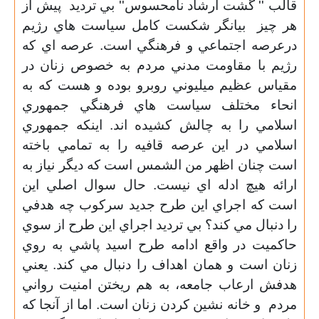
قالب '' گشت ارشاد نامحسوس'' بي ترديد
پيش از
هر چيز
بيانگر شكست كامل سياست هاي رژيم
درعرصه اجتماعي و فرهنگي است. عرصه اي كه
رژيم با مقاومت مدني مردم به خصوص زنان در
مقياس عظيم ميليوني روبرو بوده و هست كه به
انحاء مختلف سياست هاي فرهنگي جمهوري
اسلامي را به چالش كشيده اند. اينكه جمهوري
اسلامي در اين عرصه قافيه را به تمامي باخته
است چنان اظهر من الشمس است كه ديگر نياز به
ارائه هيچ ادله اي نيست. حال سوال اصلي اين
است كه اجراي اين طرح جديد سركوب چه هدفي
را دنبال مي كند؟ بي ترديد اجراي اين طرح از سوي
حاكميت در واقع ادامه طرح اسيد پاشي به روي
زنان است و همان اهداف را دنبال مي كند. يعني
هدفش ارعاب جامعه، به هم ريختن امنيت رواني
مردم
و خانه نشين كردن زنان است. اما از آنجا كه