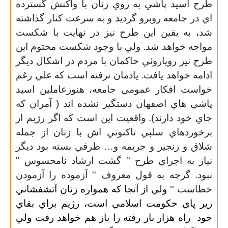
طرح اسيد پاشي به روي زنان با واكنش گسترده
اي در جامعه روبرو گرديد و به سرعت كنار گذاشته
شد، به يقين اين طرح نيز در نهايت با شكست
مواجه خواهد شد. ولي با وجود شكست محتوم اين
طرح نيز روياروئي حاكمان با مردم در اشكال ديگر
ادامه خواهد يافت. يادمان نرفته است كه علي رغم
خواست افكار عمومي جامعه، هنوزعاملين اسيد
پاشي هاي اصفهان دستگير نشده اند ( آمران كه
جاي خود دارند). واقعيت این است كه اگر رژيم از
برخوردهاي سلبي تاكنوني اش با زنان از جمله
شلاق و زنجير و جريمه و… طرفي بسته بود ديگر
نياز به اجراي طرح '' گشت ارشاد نامحسوس ''
نبود. گرچه به قول معروف '' آزموده را آزمودن
خطاست ''
ولي از آنجا كه همواره
زنان آتشفشاني
زير پاي حكومت اسلامي است، رژيم براي بقاي
خود
راه هزار بار رفته را باز هم خواهد رفت ولي