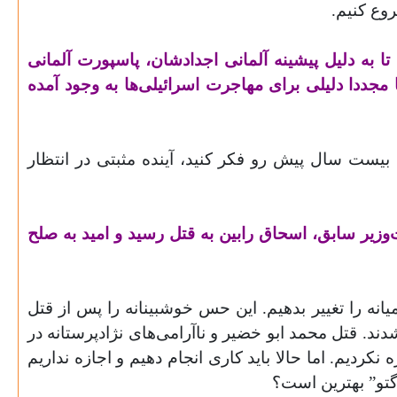
روع کنیم
.
ا به دلیل پیشینه آلمانی اجدادشان، پاسپورت آلمانی
 مجددا دلیلی برای مهاجرت اسرائیلی‌ها به وجود آمده
به بیست سال پیش رو فکر کنید، آینده مثبتی در انتظار
 در تل‌آویو زندگی می‌کنید، در نزدیکی “میدان رابین”. جایی‌که روز چهارم نوامبر ۱۹۹۵ نخست‌وزیر سابق، اسحاق رابین به قتل رسید و امید به صلح
یانه را تغییر بدهیم. این حس خوشبینانه را پس از قتل
ا دچار عدم اطمینان و ترس شدند. قتل محمد ابو خضیر و ناآرامی‌های نژادپرستانه در
ردیم. اما حالا باید کاری انجام دهیم و اجازه نداریم
“گتو” بهترین است؟