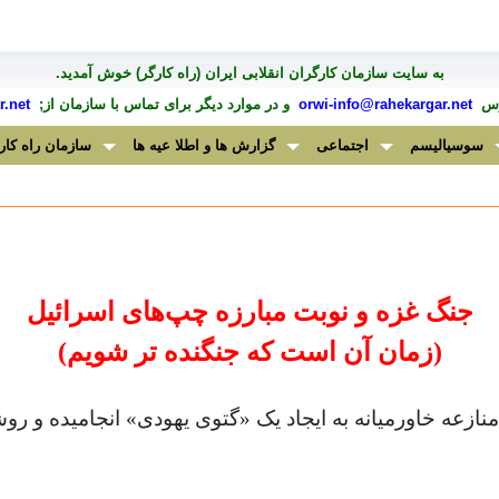
به سايت سازمان کارگران انقلابی ايران (راه کارگر) خوش آمديد.
درس
orwi-info@rahekargar.net
و در موارد ديگر برای تماس با سازمان از;
.net
سوسیالیسم
اجتماعی
گزارش ها و اطلا عیه ها
سازمان راه کار
جنگ غزه و نوبت مبارزه چپ‌های اسرائیل
(زمان آن است که جنگنده تر شویم)
 منازعه خاورمیانه به ایجاد یک «گتوی یهودی» انجامیده و ر