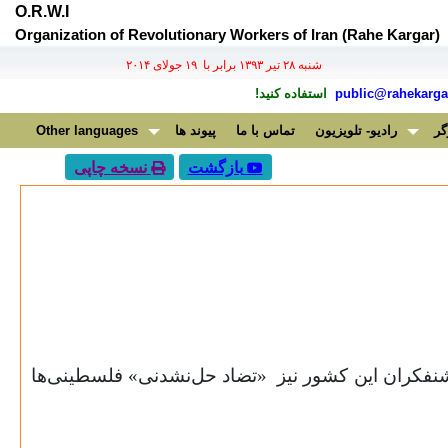
O.R.W.I
Organization of Revolutionary Workers of Iran (Rahe Kargar)
شنبه ۲۸ تير ۱۳۹۳ برابر با ۱۹ جولای ۲۰۱۴
public@rahekargar
استفاده کنید!
گر
رادیو- تلویزیون
تماس با ما
پیوند ها
Other languages
بازگشت
نسخه چاپی
وشنفکران این کشور نیز
«تضاد حل‌نشدنی» فلسطینی‌ها