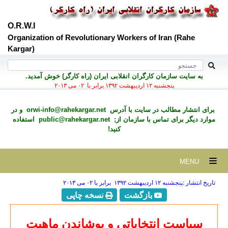
O.R.W.I
Organization of Revolutionary Workers of Iran (Rahe
Kargar)
به سايت سازمان کارگران انقلابی ايران (راه کارگر) خوش آمديد.
پنجشنبه ۱۲ ارديبهشت ۱۳۹۲ برابر با ۰۲ می ۲۰۱۳
برای انتشار مطالب در سايت با آدرس
orwi-info@rahekargar.net
و در
موارد ديگر برای تماس با سازمان از;
public@rahekargar.net
استفاده
کنید!
MENU
تاریخ انتشار :پنجشنبه ۱۲ ارديبهشت ۱۳۹۲ برابر با ۰۲ می ۲۰۱۳
بازگشت
نسخه چاپی
سیاست انتخاباتی و پوشاندن ماهیت