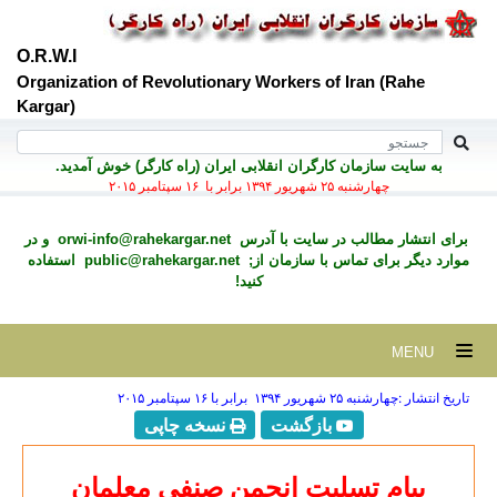
O.R.W.I
Organization of Revolutionary Workers of Iran (Rahe
Kargar)
به سايت سازمان کارگران انقلابی ايران (راه کارگر) خوش آمديد.
چهارشنبه ۲۵ شهريور ۱۳۹۴ برابر با ۱۶ سپتامبر ۲۰۱۵
برای انتشار مطالب در سايت با آدرس
orwi-info@rahekargar.net
و در
موارد ديگر برای تماس با سازمان از;
public@rahekargar.net
استفاده
کنید!
MENU
تاریخ انتشار :چهارشنبه ۲۵ شهريور ۱۳۹۴ برابر با ۱۶ سپتامبر ۲۰۱۵
بازگشت
نسخه چاپی
پیام تسلیت انجمن صنفی معلمان