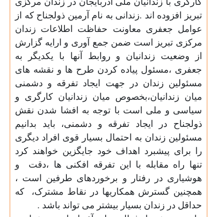
کارگری با زندانیان ملی آذربایجان در زندان مرکزی
تبریز افزوده اند .زندانی به نام آرمین ذولجناح که از
عوامل جعفری معاونت حفاظت اطلاعات زندان
مرکزی تبریز است ضمن جمع آوری و ارایه گزارش
از وضعیت زندانیان و روابط آنها با یکدیگر به
جعفری ،مسئول پیاده کردن طرح ها و نقشه های
مسئولین زندان در جهت ایجاد تفرقه و دشمنی
میان زندانیان،بخصوص میان زندانیان کارگری و
سیاسی و ملی است با توجه به افشا شدن نقش
ذولجناح در ایجاد تفرقه و دشمنی، باید بدانیم
مسئولین زندان به احتمال بسیار قوی افراد دیگری
را برای پیشبرد اهداف خود جایگزین خواهند کرد
تنها راه مقابله با این تفرقه افکنی ها ،دقت
و
هوشیاری در رفتار و برخوردهای طرفین است ،
همچنین گسترش همکاریها در نقاط مشترک،
که
حداقل در زندان بسیار بیشتر می تواند باشد .