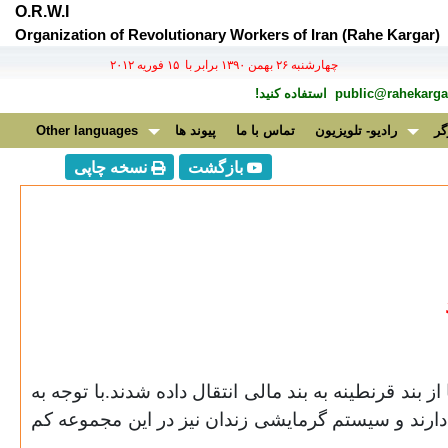
O.R.W.I
Organization of Revolutionary Workers of Iran (Rahe Kargar)
چهارشنبه ۲۶ بهمن ۱۳۹۰ برابر با ۱۵ فوريه ۲۰۱۲
public@rahekargar
استفاده کنید!
گر
رادیو- تلویزیون
تماس با ما
پیوند ها
Other languages
بازگشت
نسخه چاپی
 از بند قرنطینه به بند مالی انتقال داده شدند.با توجه به
د دارند و سیستم گرمایشی زندان نیز در این مجموعه کم