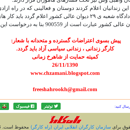
ن زندانیان اعلام کردند دوستان و فعالینی که در راه ازاد
 دادگاه شعبه ی
۲۹
دیوان عالی کشور اعلام گردد باید کار های
ور عبارت است از 900559 بنا به درخواست این زندانیان هرکدام از دوستان که می توانند،کمک کنند
پیش بسوی اعتراضات گسترده و متحدانه با شعار
:
کارگر زندانی ، زندانی سیاسی آزاد باید گردد
.
کمیته حمایت از شاهرخ زمانی
26/11/1390
www.chzamani.blogspot.com
freeshahrookh@gmail.com
رسال کنید:
توئیتر
فیسبوک
ب
قوق برای
سازمان کارگران انقلابی ايران (راه کارگر)
محفوظ است. 2026 ©