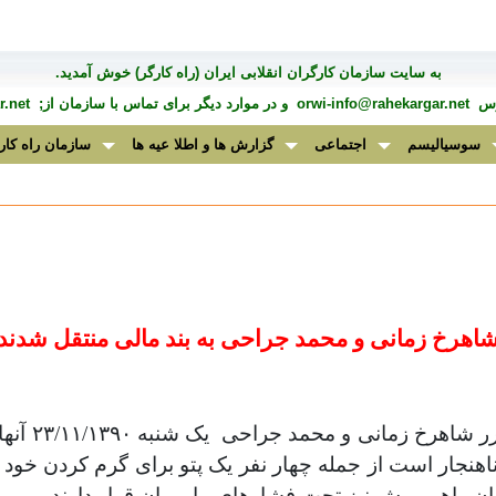
به سايت سازمان کارگران انقلابی ايران (راه کارگر) خوش آمديد.
درس
orwi-info@rahekargar.net
و در موارد ديگر برای تماس با سازمان از;
.net
سوسیالیسم
اجتماعی
گزارش ها و اطلا عیه ها
سازمان راه کار
اهرخ زمانی و محمد جراحی به بند مالی منتقل شدند
رر شاهرخ زمانی و محمد جراحی
یک شنبه
۱۳۹۰
/
۱۱
/
۲۳
آنها
 ناهنجار است از جمله چهار نفر یک پتو برای گرم کردن خو
ان واهبی وش نیز تحت فشارهای ماموران قرار دارند
.