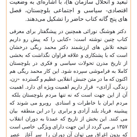
تبعید و انحلال سازمان ها)، با اشاره‌ای به وضعیت
اقتصادی- سیاسی و اجتماعی بلوچستان، فصل
های پنج گانه کتاب حاضر را تشکیل می‌دهند.
دکتر هوشنگ نورائی همچنین در پیشگفتار برای معرفی
کتاب چنین نوشته است: «کتابی را که پیش رو داریم
نتیجه تلاش های ار
ز
شمند دکتر محمد ریگی درخشان
است که با پشتکاری و علاقه فراوان نگذاشت که بخشی
از تاریخ مدرن تحولات سیاسی و فکری در بلوچستان
کاملا به فراموشی سپرده شود. این کار محمد ریگی هم
اکنون که ما در متن جنبش انقلابی عظیم و گسترده «زن،
زندگی، آزادی» قرار داریم اهمیت ویژه ای دارد. اهمیت
آن از این جهت است که نه تنها مردم بلوچستان بلکه
مردم ایران با خاطرات و اسنادی روبرو می شوند که
پیشینه فریاد بلند آزادی و برابری را در این منطقه بیان
می کنند.
این بخش از تاریخ که عمدتا به دوران انقلاب
۱۳۵۷
بر می گردد از این جهت دارای ویژگی خاصی است
که بدون اغراق می توان آن دوران را سر آغاز عصر