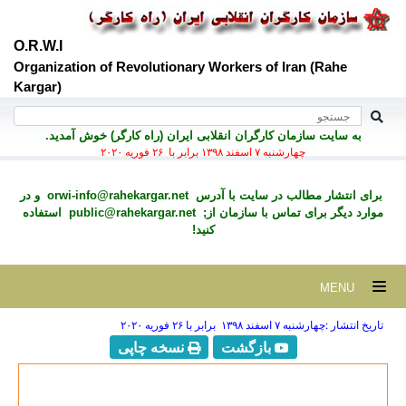
O.R.W.I
Organization of Revolutionary Workers of Iran (Rahe
Kargar)
به سايت سازمان کارگران انقلابی ايران (راه کارگر) خوش آمديد.
چهارشنبه ۷ اسفند ۱۳۹۸ برابر با ۲۶ فوريه ۲۰۲۰
برای انتشار مطالب در سايت با آدرس
orwi-info@rahekargar.net
و در
موارد ديگر برای تماس با سازمان از;
public@rahekargar.net
استفاده
کنید!
MENU
تاریخ انتشار :چهارشنبه ۷ اسفند ۱۳۹۸ برابر با ۲۶ فوريه ۲۰۲۰
بازگشت
نسخه چاپی