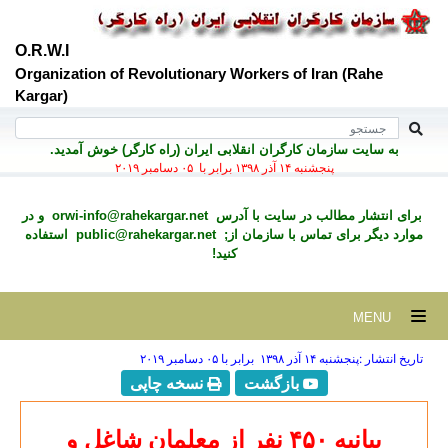
O.R.W.I
Organization of Revolutionary Workers of Iran (Rahe
Kargar)
به سايت سازمان کارگران انقلابی ايران (راه کارگر) خوش آمديد.
پنجشنبه ۱۴ آذر ۱۳۹۸ برابر با ۰۵ دسامبر ۲۰۱۹
برای انتشار مطالب در سايت با آدرس
orwi-info@rahekargar.net
و در
موارد ديگر برای تماس با سازمان از;
public@rahekargar.net
استفاده
کنید!
MENU
تاریخ انتشار :پنجشنبه ۱۴ آذر ۱۳۹۸ برابر با ۰۵ دسامبر ۲۰۱۹
بازگشت
نسخه چاپی
بیانیه ۴۵۰ نفر از معلمان شاغل و