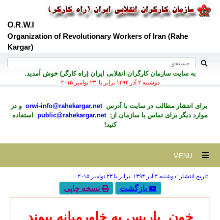
O.R.W.I
Organization of Revolutionary Workers of Iran (Rahe
Kargar)
به سايت سازمان کارگران انقلابی ايران (راه کارگر) خوش آمديد.
دوشنبه ۲ آذر ۱۳۹۴ برابر با ۲۳ نوامبر ۲۰۱۵
برای انتشار مطالب در سايت با آدرس
orwi-info@rahekargar.net
و در
موارد ديگر برای تماس با سازمان از;
public@rahekargar.net
استفاده
کنید!
MENU
تاریخ انتشار :دوشنبه ۲ آذر ۱۳۹۴ برابر با ۲۳ نوامبر ۲۰۱۵
بازگشت
نسخه چاپی
خون
پاریس به خاورمیانه پیوند