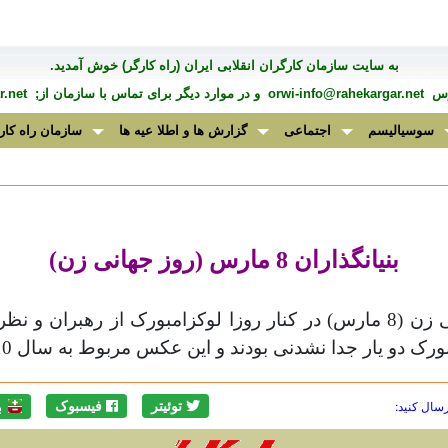
به سايت سازمان کارگران انقلابی ايران (راه کارگر) خوش آمديد.
درس
orwi-info@rahekargar.net
و در موارد ديگر برای تماس با سازمان از;
.net
سوسیالیسم
اجتماعی
گزارش ها و اطلا عیه ها
سازمان راه کار
بنیانگذاران 8 مارس (روز جهانی زن
(
دند و این عکس مربوط به سال 1910 است. هر دو در خیابان های برلین قدم می زنند
رسال کنید:
توئیتر
فیسبوک
ب