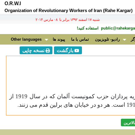
O.R.W.I
Organization of Revolutionary Workers of Iran (Rahe Kargar)
شنبه ۱۷ اسفند ۱۳۹۲ برابر با ۰۸ مارس ۲۰۱۴
public@rahekargar
استفاده کنید!
گر
رادیو- تلویزیون
تماس با ما
پیوند ها
Other languages
بازگشت
نسخه چاپی
کلارا زتکین(سمت چپ)، از بنیانگذاران اولیه روز جهانی زن (8 مارس) در کنار روزا لوکزامبورک از رهبران و نظریه پردازان حزب کمونیست آلمان که در سال 1919 از
.
الاترين