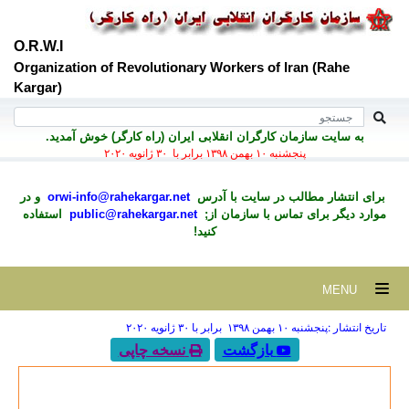
O.R.W.I
Organization of Revolutionary Workers of Iran (Rahe
Kargar)
به سايت سازمان کارگران انقلابی ايران (راه کارگر) خوش آمديد.
پنجشنبه ۱۰ بهمن ۱۳۹۸ برابر با ۳۰ ژانويه ۲۰۲۰
برای انتشار مطالب در سايت با آدرس
orwi-info@rahekargar.net
و در
موارد ديگر برای تماس با سازمان از;
public@rahekargar.net
استفاده
کنید!
MENU
تاریخ انتشار :پنجشنبه ۱۰ بهمن ۱۳۹۸ برابر با ۳۰ ژانويه ۲۰۲۰
بازگشت
نسخه چاپی