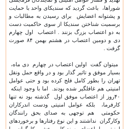
شوراها،
باعث گردید که سندیکای واحد با حمایت
و پشتوانه اعضایش
برای رسیدن به مطالبات و
برسمیت شناختن سندیکا از سوی حاکمیت دست
به دو اعتصاب بزرگ‌ بزنند . اعتصاب
اول چهارم
دی و دومین اعتصاب در هشتم بهمن ۸۴ صورت
گرفت .
میتوان گفت
اولین اعتصاب در چهارم
دی ماه،
بسیار موفق و تاثیر گذار بود و در واقع حمل ونقل
تهران را بطور کامل فلج کرده بود و حتی عوامل
امنیتی هم غافلگیر شده بودند.
اما با وجود اینکه
۴۰روز از اعتصاب موفق اول
گذشته بود نه تنها
کارفرما،
بلکه عوامل امنیتی ودست اندرکاران
حکومتی
هم توجهی به صدای بحق رانندگان
وکارگران
نداشتند و این نوع رفتارها و برخوردهای
امنیتی با اعضای سندیکا،
خشم کارگران را