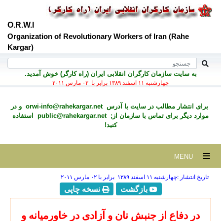
O.R.W.I
Organization of Revolutionary Workers of Iran (Rahe
Kargar)
به سايت سازمان کارگران انقلابی ايران (راه کارگر) خوش آمديد.
چهارشنبه ۱۱ اسفند ۱۳۸۹ برابر با ۰۲ مارس ۲۰۱۱
برای انتشار مطالب در سايت با آدرس
orwi-info@rahekargar.net
و در
موارد ديگر برای تماس با سازمان از;
public@rahekargar.net
استفاده
کنید!
MENU
تاریخ انتشار :چهارشنبه ۱۱ اسفند ۱۳۸۹ برابر با ۰۲ مارس ۲۰۱۱
بازگشت
نسخه چاپی
در دفاع از جنبش نان و آزادی در خاورمیانه و