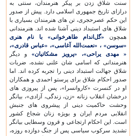
سنت شلاق زدن بر پیکر هنرمندان، سنتی به
درازای تاریخ جمهوری اسلامی دارد. پیش از صدور
این حکم عصرحجری، تن های هنرمندان بسیاری با
شلاق های استبداد دینی آشنا شده اند. هنرمندانی
همچون
«گل‌اندام طاهرخوانی» با نام هنری
«سوسن» ، «نعمت‌الله آغاسی»، «عباس قادری»،
« مهدی یراحی»، «پرویز مشکاتیان»
و دیگر
هنرمندانی که اسامی شان علنی نشده، ضربات
شلاق جهالت استبداد دینی را تجربه کرده اند. اما
صدور احکام شلاق برای پرستو احمدی و همکاران
او در کنسرت «کاروانسرا»، پس از پیروزی های
درخشان انقلاب زنانه «زن، زندگی، آزادی»، بیانگر
وحشت حاکمیت دینی از پیشروی های جنبش
انقلابی مردم ایران و بویژه زنان شجاع کشور
است. این احکام ارتجاعی و قرون وسطایی بیانگر
تشدید سرکوب سیاسی پس از جنگ دوازده روزه،