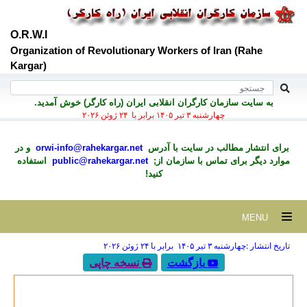
O.R.W.I
Organization of Revolutionary Workers of Iran (Rahe
Kargar)
به سايت سازمان کارگران انقلابی ايران (راه کارگر) خوش آمديد.
چهارشنبه ۳ تير ۱۴۰۵ برابر با ۲۴ ژوئن ۲۰۲۶
برای انتشار مطالب در سايت با آدرس
orwi-info@rahekargar.net
و در
موارد ديگر برای تماس با سازمان از;
public@rahekargar.net
استفاده
کنید!
MENU
تاریخ انتشار :چهارشنبه ۳ تير ۱۴۰۵ برابر با ۲۴ ژوئن ۲۰۲۶
بازگشت
نسخه چاپی