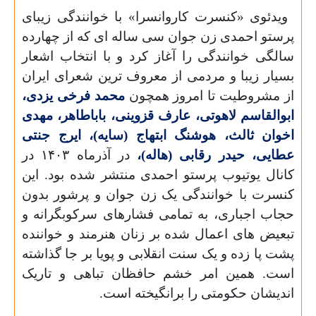
ویدئوی «کنسرت کاروانسرا» با خوانندگی زیبای
پرستو احمدی زن جوان سی ساله ای که از چهارده
سالگی خوانندگی را آغاز کرد و با انتخاب اشعار
بسیار زیبا و مردمی از معروف ترین شعرای ایران
از مشروطیت تا امروز همچون
محمد فرخی یزدی،
ابوالقاسم لاهوتی، عارف قزوینی، باباطاهر، مهدی
اخوان ثالث، هوشنگ ابتهاج (سایه)، ایرج جنتی
عطایی، حیدر رقابی (هاله)،
در آذرماه ۱۴۰۳ در
کانال یوتیوب پرستو احمدی منتشر شده بود. این
کنسرت با خوانندگی یک زن جوان و پرشور بدون
حجاب اجباری، به تمامی فشارهای سرکوبگرانه و
تبعیض های اعمال شده بر زنان هنرمند و خواننده
پشت پا زده و یک سنت انقلابی و پویا بر جا گذاشته
است. همین امر خشم حافظان تباهی و تاریک
اندیشان حکومتی را برانگیخته است.