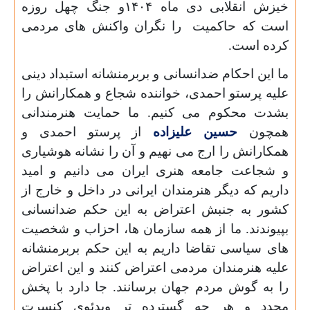
خیزش انقلابی دی ماه ۱۴۰۴و جنگ چهل روزه
است که حاکمیت
را نگران واکنش های مردمی
کرده است.
ما این احکام ضدانسانی و بربرمنشانه استبداد دینی
علیه پرستو احمدی، خواننده شجاع و همکارانش را
بشدت محکوم می کنیم. ما حمایت هنرمندانی
همچون
حسین علیزاده
از پرستو احمدی و
همکارانش را ارج می نهیم و آن را نشانه هوشیاری
و شجاعت جامعه هنری ایران می دانیم و امید
داریم که دیگر هنرمندان ایرانی در داخل و خارج از
کشور به جنبش اعتراض به این حکم ضدانسانی
بپیوندند. ما از همه سازمان ها، احزاب و شخصیت
های سیاسی تقاضا داریم به این حکم بربرمنشانه
علیه هنرمندان مردمی اعتراض کنند و این اعتراض
را به گوش مردم جهان برسانند. جا دارد با پخش
مجدد و هر چه گسترده تر ویدئوی کنسرت