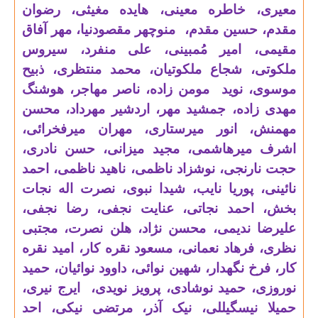
معیری، خاطره معینی، هایده مغیثی، رضوان
مقدم، حسین مقدم، منوچهر مقصودنیا، مهر آفاق
مقیمی، امیر مُمبینی، علی منفرد، سیروس
ملکوتی، شجاع ملکوتیان، محمد منتظری، ذبیح
موسوی، نوید مومن زاده، ناصر مهاجر، هوشنگ
مهدی زاده، جمشید مهر، اردشیر مهرداد، محسن
مهمنش، انور میرستاری، مهران میرفخرائی،
اشرف میرهاشمی، مجید میزانی، حسن نادری،
حجت نارنجی، نوشزاد ناظمی، ناهید ناظمی، احمد
نائینی، پوریا نایب، شیدا نبوی، نصرت اله نجات
بخش، احمد نجاتی، عنایت نجفی، رضا نجفی،
علیرضا ندیمی، محسن نژاد، هلن نصرت، مجتبی
نظری، فرهاد نعمانی، مسعود نقره کار، امید نقره
کار، فرخ نگهدار، شهین نوائی، داوود نوائیان، حمید
نوروزی، حمید نوشادی، پرویز نویدی، ایرج نیری،
حمیلا نیسگیللی، نیک آذر، مرتضی نیکی، احد