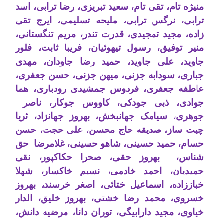
منیژه تام، تقی تام، سعید تبریزی، رضا ترابی، اسد
ترابی، نرگس ترابی، ملیحه تسلیمی، ایرج تقی
زاده، مجید تمجیدی، قدرت تندر، مریم تنگستانی،
منیر توفیق، رسول تیهوئیان، فریبا ثابت، فلور
جاوید، علی جاوید، حمید رضا جاودان، مهدی
جباری، سودابه جزنی، میهن جزنی، حسن جعفری،
عاطفه جعفری، فردوس جمشیدی رودباری، هما
جوادی، ذبی جودکی، کاووس جوکار، ناصر
جوهری، سیامک جهانبخش، بهروز جهانزاد، ثریا
چیت ساز، صدیقه حاج محسن، علی حجت، حسن
حسام، حمید حسینی، شاهو حسینی، غلامرضا حق
شناس، بهروز حقی، صحرا حکاکپور، نقی
حمیدیان، احمد خادمی، نسیم خاکسار، شهلا
خباززاده، اسماعیل ختائی، اصغر خرسند، بهروز
خسروی، محمد رضا خشتی، بهروز خلیق، الدار
خیاوی، مجید دارابیگی، توران دانا، مرضیه دانش،