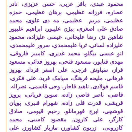
محمود عبدی، باقر عربی، حسن عزیزی، نادر
عصاره، فرزانه عظیمی، برهان عظیمی، حمزه
عظیمی، مریم عظیمی، مه دی علوی، محمد
صادق علی اصغری، بیژن علیپور، ابراهیم علیپور
شاهین دژ، رضا علیجانی، عیسی علیزاده، محمود
علیزاده لسانی، ثریا علیمحمدی، سرور علیمحمدی،
انو عیسی بیگلو، محمد غدیری، کامبیز فاروقی،
مهدی فتاپور، مسعود فتحی، بهروز فدائی، مسعود
فراز، سیاوش فرجی، علی اصغر فرداد، بهروز
فرهانی، ملیحه فرهنگ، سیامک فرید، علی فکری،
قاسم فولادی، ناهید قاجار، وجی قاسمی، نصراله
قاضی، ناصر قاضی زاده، سوین قربانی، پرویز
قریشی، قدرت قلی زاده، شهرام قنبری، پویان
قوشچی، ایرج قهرمانلو، رحیم قیومی، صادق
کارگر، علی کارون، مقصود کاسبی، محمد
کازرونی، زریون کشاورز، مازیار کشاورز، علی