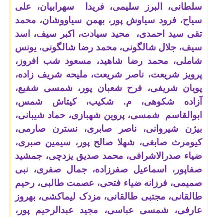
سلطانی، البرز سلیمی، فریدا سهرابیان، علی
سیاح، فرود سیاوش پور، بهمن سیاووشان، محمد
تقی سید احمدی، محید سیادت، اکبر سیف، اسد
سیف، جلال شالگونی، محمد رضا شالگونی، یونس
شاملی، محمد رضا شاهید، مسعود شب افروز،
پرویز شریعت، ناصر شریعت، ملیحه شریف زاده،
پویان شریفی، فرح شعبان پور، شمسی شفیع،
آزاده شکوهی، م. شکیب، کیتاش شمس،
ابوالقاسم شمسی، پروین شهبازی، حماد شیبانی،
بیژن شیروانی، ناصر صابری، نسترن صارمی،
کیومرث صابغی، شهلا صالح پور، سیمین صبری،
ضیاء صدرالاشرافی، محمد صدیق یزدچی، جمشید
صفاپور، اسماعیل صفرزاده، جمال صفری، نبی
صمیمی، فرزانه ضیاء فتحی، عصمت طالبی، رحیم
طالقانی، مجتبی طالقانی، مزدک لیماکشی، بهروز
عارفی، شمسی عباسی، مجید عبدالرحیم پور،