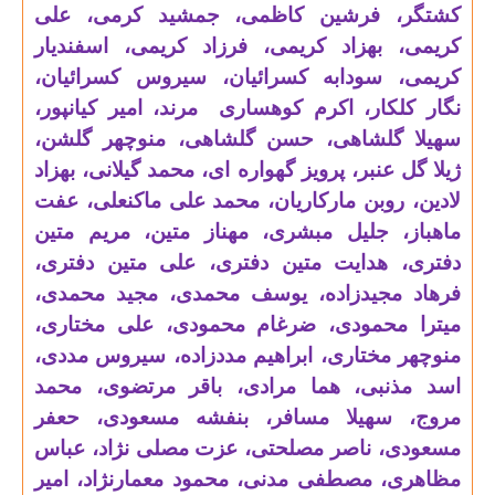
کشتگر، فرشین کاظمی، جمشید کرمی، علی
کریمی، بهزاد کریمی، فرزاد کریمی، اسفندیار
کریمی، سودابه کسرائیان، سیروس کسرائیان،
نگار کلکار، اکرم کوهساری مرند، امیر کیانپور،
سهیلا گلشاهی، حسن گلشاهی، منوچهر گلشن،
ژیلا گل عنبر، پرویز گهواره ای، محمد گیلانی، بهزاد
لادین، روبن مارکاریان، محمد علی ماکنعلی، عفت
ماهباز، جلیل مبشری، مهناز متین، مریم متین
دفتری، هدایت متین دفتری، علی متین دفتری،
فرهاد مجیدزاده، یوسف محمدی، مجید محمدی،
میترا محمودی، ضرغام محمودی، علی مختاری،
منوچهر مختاری، ابراهیم مددزاده، سیروس مددی،
اسد مذنبی، هما مرادی، باقر مرتضوی، محمد
مروج، سهیلا مسافر، بنفشه مسعودی، حعفر
مسعودی، ناصر مصلحتی، عزت مصلی نژاد، عباس
مظاهری، مصطفی مدنی، محمود معمارنژاد، امیر