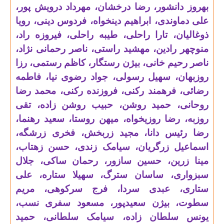
بهروز دانشور، رضا درخشان، مهرداد درویش پور،
علی دماوندی، ابراهیم دینخواه، فردوس دینی، رویا
ذوغالیان، تارا راحلی، طیبه راحلی، فیروزه راد،
منوچهر رادین، مهشید راستی، ناصر رحمانی نژاد،
ناصر رحیم خانی، بیژن رستگار، کاظم رستمی، رزا
روزبهان، سهیل رسولی، جواد رضوی نیا، فاطمه
رضائی، فرهمند رکنی، فروزنده رکنی، محمد رضا
روحانی، حمید روشن، حبیب روشن زاده، تقی
روزبه، رضا روزیخواه، میهن روستا، سعید رهنما،
رضا رئیس دانا، مجید زربخش، فخری زرشگه،
اسماعیل زرگریان، سیامک زندی، حسن زهتاب،
مینا زرین، حسین سازور، رحمان ساکی، جلال
سبزواری، ساسان سترگ، سهیلا ستاره، علی
ستاری، عبدی سردا، فرج سرکوهی، مریم
سطوت، بیژن سعیدپور، مسعود سفری نسب،
یونس سلطان زاده، سیامک سلطانی، حمید