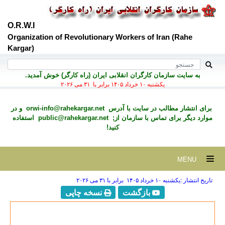
O.R.W.I
Organization of Revolutionary Workers of Iran (Rahe
Kargar)
به سايت سازمان کارگران انقلابی ايران (راه کارگر) خوش آمديد.
يكشنبه ۱۰ خرداد ۱۴۰۵ برابر با ۳۱ می ۲۰۲۶
برای انتشار مطالب در سايت با آدرس
orwi-info@rahekargar.net
و در
موارد ديگر برای تماس با سازمان از;
public@rahekargar.net
استفاده
کنید!
MENU
تاریخ انتشار :يكشنبه ۱۰ خرداد ۱۴۰۵ برابر با ۳۱ می ۲۰۲۶
بازگشت
نسخه چاپی