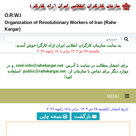
O.R.W.I
Organization of Revolutionary Workers of Iran (Rahe
Kargar)
به سايت سازمان کارگران انقلابی ايران (راه کارگر) خوش آمديد.
يكشنبه ۲۸ دی ۱۴۰۴ برابر با ۱۸ ژانويه ۲۰۲۶
برای انتشار مطالب در سايت با آدرس
orwi-info@rahekargar.net
و در
موارد ديگر برای تماس با سازمان از;
public@rahekargar.net
استفاده
کنید!
MENU
تاریخ انتشار :يكشنبه ۲۸ دی ۱۴۰۴ برابر با ۱۸ ژانويه ۲۰۲۶
بازگشت
نسخه چاپی