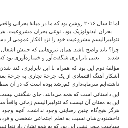
اما تا سال
۲۰۱۶
روشن بود که ما در میانهٔ بحرانی واقعی
— بحران ایدئولوژیک بود، نوعی بحران مشروعیت. هر ا
نئولیبرالیسم مشروعیت خود را نزد افکار عمومی از د
چرا؟ باید واضح باشد. همان نیروهایی که جنبش اشغال را
شدند — یعنی نابرابری شگفت‌آور و خمیازه‌آوری بود که اک
مؤلفهٔ دوم این بود که همراه با این نابرابری، کند شدن
آشکار آهنگ اقتصادی از یک چرخهٔ تجاری به چرخهٔ بعد
داشته‌ایم سرمایه‌داری کم‌رشد بوده است که در آن سطح 
این داستانی است که همه می‌دانند. جای شگفتی نیست
این به معنای آن نیست که نئولیبرالیسم زمانی واقعاً م
هرگز هیچ‌گاه چنین رضایتی وجود نداشت. آنچه وجود دا
ناخشنودی‌شان نسبت به نظم اجتماعی شخصی و فردی است
سیاست منجر نشد، این بود که به همه نشان داد تنها نیستن