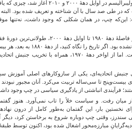
ولیبرالیسم در اوایل دههٔ
۲۰۰۰
و
۲۰۱۰
آغاز شد، چیزی که یاف
 که در طی صد سال با آن شناخته و تعریف شده بود. البته 
: این‌که چپ، در همان شکلی که وجود داشت، نه‌تنها موفق 
فاصلهٔ دههٔ
۱۹۸۰
تا اوایل دههٔ
۲۰۰۰
، طولانی‌ترین دورهٔ 
ده بود. اگر تاریخ را نگاه کنید، از دههٔ
۱۸۸۰
به بعد، هر بی
ت. اما از اواخر دههٔ
۱۹۷۰
، همراه با تخریب جنبش اتحادیه
ی جنبش اتحادیه‌ای، یکی از سازوکارهای اصلی آموزش سی
بیست‌وپنج تا سی‌ساله تربیت می‌کرد. آنان مجبور نبودند 
اشتند؛ فرآیندی انباشتی از یادگیری سیاسی در چپ وجود دا
ز میان رفت. و سیاست خلأ را تاب نمی‌آورد. هنوز گفتم
ای نخستین بار، این گفتمان به‌طور کامل از درون نهادها
نی سندرز، وقتی چپ دوباره شروع به برخاستن کرد، دیگر آ
‌گرایانِ مبارزه‌محور اشغال شده بود، اکنون توسط طبقهٔ ا