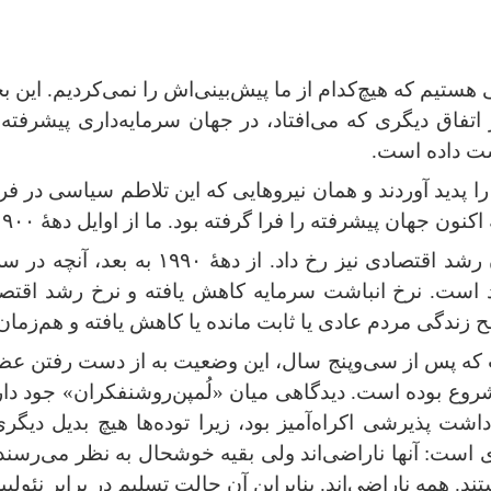
 هستیم که هیچ‌کدام از ما پیش‌بینی‌اش را نمی‌کردیم. این ب
تفاق دیگری که می‌افتاد، در جهان سرمایه‌داری پیشرفته 
ست داده است
.
 پدید آوردند و همان نیروهایی که این تلاطم سیاسی در فرهن
نون جهان پیشرفته را فرا گرفته بود. ما از اوایل دههٔ
۱۹۰۰
 رشد اقتصادی نیز رخ داد. از دههٔ
۱۹۹۰
به بعد، آنچه در س
 است. نرخ انباشت سرمایه کاهش یافته و نرخ رشد اقتصادی
زندگی مردم عادی یا ثابت مانده یا کاهش یافته و هم‌زمان 
 که پس از سی‌وپنج سال، این وضعیت به از دست رفتن عظی
شروع بوده است. دیدگاهی میان «لُمپن‌روشنفکران» جود دارد
شت پذیرشی اکراه‌آمیز بود، زیرا توده‌ها هیچ بدیل دیگری
: آنها ناراضی‌اند ولی بقیه خوشحال به نظر می‌رسند. 
د. همه ناراضی‌اند. بنابراین آن حالتِ تسلیم در برابر نئولی