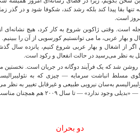
وبن سخن بگویم، زیرا در فضای رسانه‌ای امروز همیشه شگفت
ه تنها بقا پیدا کند بلکه رشد کند، شکوفا شود و در گذر ز
مروز است
.
جله است. وقتی ژاکوبن شروع به کار کرد، هیچ نشانه‌ای 
و بهار عربی، ما می توانستیم کورسویی از آن را ببینیم. اما
ن اگر از اشغال و بهار عربی شروع کنیم، پانزده سال گ
ل به نظر می‌رسید در حالت انفعال و رکود است
.
روشن شد که یک فرآیند دوگانه در جریان است. نخستین مؤلفهٔ
لگوی مسلط انباشت سرمایه — چیزی که به نئولیبرالیس
برالیسم به‌سان نیرویی طبیعی و غیرقابل‌ تغییر به نظر می‌
 «بدیلی وجود ندارد» — تا سال
۲۰۰۹
هم همچنان مناسب 
دو بحران