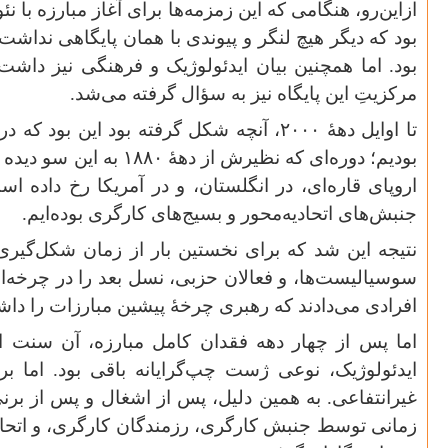
ازاین‌رو، هنگامی که این زمزمه‌ها برای آغاز مبارزه با نئ
بود که دیگر هیچ لنگر و پیوندی با همان پایگاهی نداشت
بود. اما همچنین بیان ایدئولوژیک و فرهنگی نیز داشت
مرکزیتِ این پایگاه نیز به سؤال گرفته می‌شد
.
تا اوایل دههٔ
۲۰۰۰
، آنچه شکل گرفته بود این بود که در 
بودیم؛ دوره‌ای که نظیرش از دههٔ
۱۸۸۰
به این سو دیده نش
اروپای قاره‌ای، در انگلستان، و در آمریکا رخ داده اس
جنبش‌های اتحادیه‌محور و بسیج‌های کارگری بوده‌ایم
.
نتیجه این شد که برای نخستین بار از زمان شکل‌گیر
سوسیالیست‌ها، و فعالان حزبی، نسل بعد را در چرخه‌ای 
افرادی می‌دادند که رهبری چرخهٔ پیشین مبارزات را د
اما پس از چهار دهه فقدان کامل مبارزه، آن سنت ا
ایدئولوژیک، نوعی ژست چپ‌گرایانه باقی بود. اما بر
غیرانتفاعی. به همین دلیل، پس از اشغال و پس از بر
زمانی توسط جنبش کارگری، رزمندگان کارگری، و اتحادیه