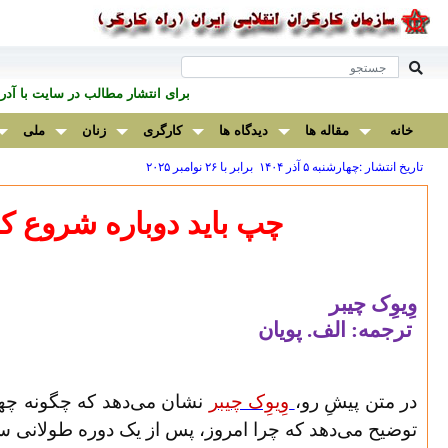
برای انتشار مطالب در سايت با آ
خانه
مقاله ها
دیدگاه ها
کارگری
زنان
ملی
تاریخ انتشار :چهارشنبه ۵ آذر ۱۴۰۴ برابر با ۲۶ نوامبر ۲۰۲۵
چپ باید دوباره شروع ک
وِیوِک چیبر
ترجمه: الف. پویان
در متن پیشِ‌ رو،
وِیوِک چیبر
نشان می‌دهد که چگونه چهار
توضیح می‌دهد که چرا امروز، پس از یک دوره طولانی