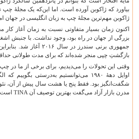
مایهٔ افتخار است که بتوانم در پانزدهمین سالگرد ژاک
بیاورد که ژاکوبن آورده است. اما این‌که یک مجلهٔ چپ ن
ژاکوبن مهم‌ترین مجلهٔ چپ به زبان انگلیسی در جهان ا
اکنون زمان بسیار متفاوتی نسبت به زمان آغاز کار م
بزرگی از جهان در راه بود، وجود نداشت. با جنبش اشغال 
جمهوری برنی سندرز در سال
۲۰۱۶
آغاز شد. بنابرای
بازگشتِ چپی منجر شده‌اند که برای مدت طولانی حداق
وقتی این تحولات را می‌دیدیم، برای برخی از ما در چپ 
اوایل دههٔ
۱۹۸۰
می‌توانستیم به‌درستی بگوییم که ا
شگفت‌انگیز بود. فقط پنج یا هشت سال پیش از آن، نئولی
مدرن بازار آزاد می‌گفت بهترین توصیف آن
TINA
است —