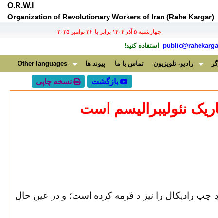
O.R.W.I
Organization of Revolutionary Workers of Iran (Rahe Kargar)
چهارشنبه ۵ آذر ۱۴۰۴ برابر با ۲۶ نوامبر ۲۰۲۵
public@rahekargar
استفاده کنید!
گر
رادیو- تلویزیون
تماس با ما
پیوند ها
Other languages
بازگشت
نسخه چاپی
ریک نئولیبرالیسم است
ِ چپ رادیکال را نیز د فرمه کرده است؛ و در عین حال