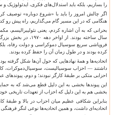
را بسازیم، بلکه باید استدلال‌های فکری، ایدئولوژیک
اگر چالش امروز را باید با «شروع دوباره» توصیف کر
هنگامی که در این مسیر گام می‌گذاریم، راه پیش رو ک
بحرانی که به آن اشاره کردم، یعنی نئولیبرالیسم، مک
سال ساخته بودند. از اواخر دهه
۱۹۷۰
، در بخش بزرگی
فروپاشی سریع سوسیال دموکراسی و دولت رفاه، بلکه فر
کرده بودند و در طول زمان آن را حفظ کرده بودند
.
اتحادیه‌ها و همهٔ نهادهایی که حول آن‌ها شکل گرفته بو
داشتند — احزاب سوسیالیست، سوسیال‌دموکرات، کارگ
احزابی متکی بر طبقهٔ کارگر نبودند؛ و دوم، پیوندهای
این پیوندها بخشی به این دلیل قطع می‌شد که به حمایت 
بخشی هم به این دلیل که احزاب از تعهدات تاریخی خود و
بنابراین شکافی عظیم میان احزاب در بالا و طبقهٔ 
اتحادیه‌ای داشت، و همین اتحادیه‌ها نوعی لنگر فرهنگی 