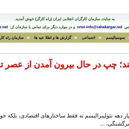
به سايت سازمان کارگران انقلابی ايران (راه کارگر) خوش آمديد.
درس
orwi-info@rahekargar.net
و در موارد ديگر برای تماس با سازمان از;
.net
سوسیالیسم
اجتماعی
گزارش ها و اطلا عیه ها
سازمان راه کار
ند؛ چپ در حال بیرون آمدن از عصر تا
 دهه نئولیبرالیسم نه ‌فقط ساختارهای اقتصادی، بلکه خود
 سرگشتگی،
...