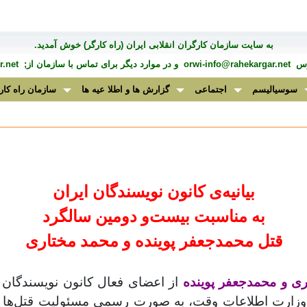
به سايت سازمان کارگران انقلابی ايران (راه کارگر) خوش آمديد.
درس
orwi-info@rahekargar.net
و در موارد ديگر برای تماس با سازمان از;
.net
سوسیالیسم
اجتماعی
گزارش ها و اطلا عیه ها
سازمان راه کار
بیانیه‌ی کانون نویسندگان ایران
به مناسبت بیست‌و دومین سالگرد
قتل محمدجعفر پوینده و محمد مختاری
ی و محمدجعفر پوینده
از اعضای فعال کانون نویسندگان ا
ه وزارت اطلاعاتِ وقت، به صورت رسمی مسئولیت قتل‌ها ر