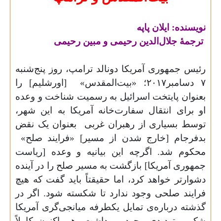
نویسنده: ایلان پاپه
ترجمۀ جلال‌الدین رحیمی و مبین رحیمی
رئیس جمهوری آمریکا دونالد ترامپ، روز پنج‌شنبه
۷ دسامبر۲۰۱۷؛ «بیت‌المقدس»
[اورشلیم] را
بعنوان پایتخت اسرائیل به رسمیت شناخت و وعده
او برای انتقال سفارت‌خانه آمریکا به این شهر،
توسط بسیاری از رهبران غربی
بعنوان یک نقض
بدفرجام [خارج شدن از مسیر] «فرایند صلح»
محکوم شد. اگرچه این بیانیه و وعده [ریاست
جمهوری آمریکا] بازگشت به مسیر صلح را در آینده
دشوارتر خواهد کرد، اما حقیقتاً باید گفت که هیچ
فرایند صلحی وجود ندارد تا شکسته شود. اگر در
گذشته درباره‌ی تمایل یکطرفه میانجی‌گری آمریکا
شک و تردیدی وجود می‌داشت، هم اکنون کاملاً