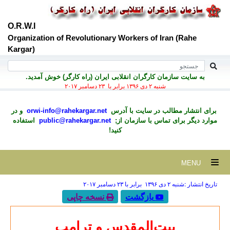
O.R.W.I
Organization of Revolutionary Workers of Iran (Rahe
Kargar)
به سايت سازمان کارگران انقلابی ايران (راه کارگر) خوش آمديد.
شنبه ۲ دی ۱۳۹۶ برابر با ۲۳ دسامبر ۲۰۱۷
برای انتشار مطالب در سايت با آدرس
orwi-info@rahekargar.net
و در
موارد ديگر برای تماس با سازمان از;
public@rahekargar.net
استفاده
کنید!
MENU
تاریخ انتشار :شنبه ۲ دی ۱۳۹۶ برابر با ۲۳ دسامبر ۲۰۱۷
بازگشت
نسخه چاپی
بیت‌المقدس و ترامپ