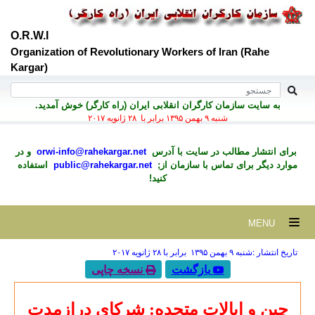
O.R.W.I
Organization of Revolutionary Workers of Iran (Rahe
Kargar)
به سايت سازمان کارگران انقلابی ايران (راه کارگر) خوش آمديد.
شنبه ۹ بهمن ۱۳۹۵ برابر با ۲۸ ژانويه ۲۰۱۷
برای انتشار مطالب در سايت با آدرس
orwi-info@rahekargar.net
و در
موارد ديگر برای تماس با سازمان از;
public@rahekargar.net
استفاده
کنید!
MENU
تاریخ انتشار :شنبه ۹ بهمن ۱۳۹۵ برابر با ۲۸ ژانويه ۲۰۱۷
بازگشت
نسخه چاپی
چین و ایالات متحده: شرکای درازمدت