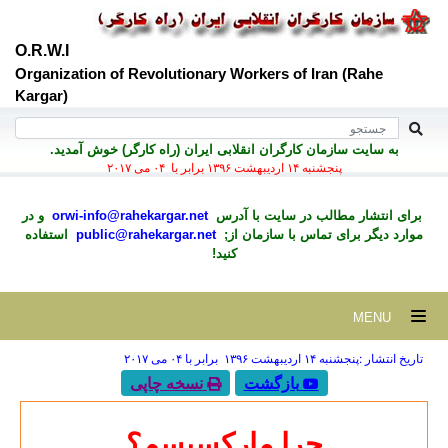
O.R.W.I
Organization of Revolutionary Workers of Iran (Rahe
Kargar)
به سايت سازمان کارگران انقلابی ايران (راه کارگر) خوش آمديد.
پنجشنبه ۱۴ ارديبهشت ۱۳۹۶ برابر با ۰۴ می ۲۰۱۷
برای انتشار مطالب در سايت با آدرس
orwi-info@rahekargar.net
و در
موارد ديگر برای تماس با سازمان از;
public@rahekargar.net
استفاده
کنید!
MENU
تاریخ انتشار :پنجشنبه ۱۴ ارديبهشت ۱۳۹۶ برابر با ۰۴ می ۲۰۱۷
بازگشت
نسخه چاپی
چرا مارکسیسم؟