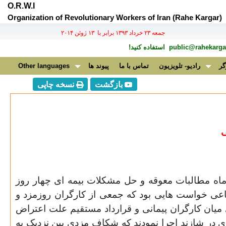
O.R.W.I
Organization of Revolutionary Workers of Iran (Rahe Kargar)
جمعه ۲۳ خرداد ۱۳۹۳ برابر با ۱۳ ژوئن ۲۰۱۴
public@rahekargar
استفاده کنید!
گر
رادیو- تلویزیون
تماس با ما
پیوند ها
Other languages
بازگشت
نسخه چاپی
ی
ماه مطالبات معوقه و حل مشکلات بیمه ای چهار روز
اعی خواست هایی بود که جمعی از کارگران روزمزد و
ی میان کارگران پیمانی و قرارداد مستقیم علت اعتراض
 در شازند اجرا نمودند که شکاف مزدی بین نزدیک به