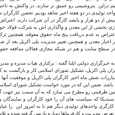
م دراین
 واحد تولیدی در دو هفته اخیر شاهد بودیم. تحصن کارگرا
ش از دو هزار و پانصد کارگر در آن شرکت دارند. اعتراض
ی بخشی از این معدن و واگذاری اش به شرکت فولاد خوز
 اعتراض به عدم دریافت پنج ماه حقوق معوقه، همچنین ترک
ر اخبار معدن و همچنین تغییر مدیریت پلی اکریل بعد از ش
در سطح سایت و هم در شبکه مجازی فعالان مدافعه حقوق 
ه خبرگزاری دولتی ایلنا گفته : برکناری هیات مدیره و م
ران پلی اکریل، تشکیل شورای اسلامی کار و بازگشت به کا
ارزات شش ماه اخیر کارگران پلی اکریل و موفقیت آنها 
باشد. ضمن این که در مورد خواست تشکیل شورای اسلامی
نین ظرفیتی رو مطرح می سازد که به آن سمت نیز جهت گیری
دیکا که سیاست های آن را خود کارگران و نمایندگان وا
ت کارگری واحدهای تولیدی دیگر هم تا به امروز این
را عیا
 تعرض مدیریت و کارفرماها دوباره بازپس گرفته شده و تلا