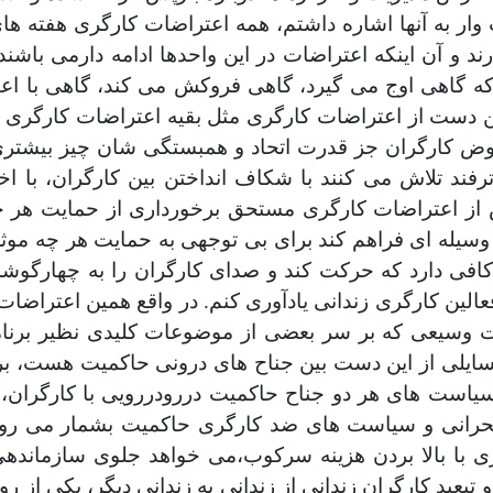
به آنها اشاره داشتم، همه اعتراضات کارگری هفته های اخ
د و آن اینکه اعتراضات در این واحدها ادامه دارمی باشند
ه گاهی اوج می گیرد، گاهی فروکش می کند، گاهی با اعتص
ن دست از اعتراضات کارگری مثل بقیه اعتراضات کارگری د
ض کارگران جز قدرت اتحاد و همبستگی شان چیز بیشتری 
 ترفند تلاش می کنند با شکاف انداختن بین کارگران، با ا
خش از اعتراضات کارگری مستحق برخورداری از حمایت هر
د وسیله ای فراهم کند برای بی توجهی به حمایت هر چه موث
 دارد که حرکت کند و صدای کارگران را به چهارگوشه 
عالین کارگری زندانی یادآوری کنم. در واقع همین اعتراض
ت وسیعی که بر سر بعضی از موضوعات کلیدی نظیر برنام
ایلی از این دست بین جناح های درونی حاکمیت هست، بر
 سیاست های هر دو جناح حاکمیت دررودررویی با کارگران
حرانی و سیاست های ضد کارگری حاکمیت بشمار می رود.
ی با بالا بردن هزینه سرکوب،می خواهد جلوی سازمانده
 تبعید کارگران زندانی از زندانی به زندانی دیگر، یکی ا