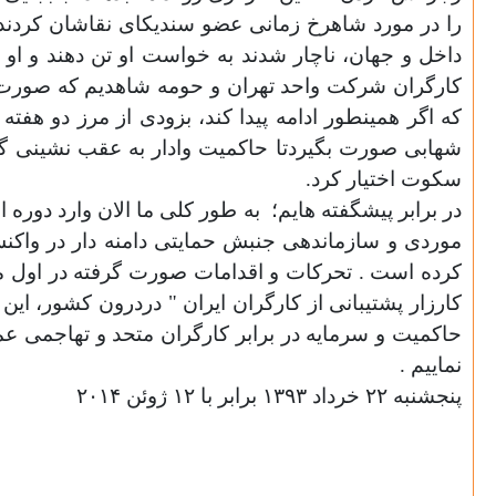
داخل و جهان، ناچار شدند به خواست او تن دهند و او ر
کارگران شرکت واحد تهران و حومه شاهدیم که صورت د
که اگر همینطور ادامه پیدا کند، بزودی از مرز دو هف
شهابی صورت بگیردتا حاکمیت وادار به عقب نشینی گر
سکوت اختیار کرد.
در برابر پیشگفته هایم؛
به طور کلی ما الان وارد دوره
موردی و سازماندهی جنبش حمایتی دامنه دار در واکن
کرده است . تحرکات و اقدامات صورت گرفته در اول ماه
کارزار پشتیبانی از کارگران ایران " دردرون کشور، این
حاکمیت و سرمایه در برابر کارگران متحد و تهاجمی عمل
نماییم .
پنجشنبه
۲۲
خرداد
۱۳۹۳
برابر با
۱۲
ژوئن
۲۰۱۴