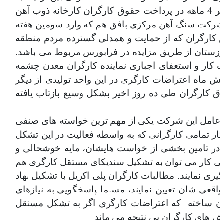
پتروشیمی رو عمیق تر سازند. در واکنش به تاخیر 4 ماهه در پرداخت حقوق کارگران کارخانه ذوب آهن
ن شرکت سنگ آهن مرکزی بافق هم که وارد سومین هفته
 کارگران که از حمایت و همدلی گسترده مردم منطقه
ستان از طریق مزایده در فرابورس مربوط می باشد.
 کار و استعفای اجباری نماینده کارگران معدن چشمه
ش ماه اعتراضات کارگری در این واحد تولیدی از دیگر
کارگران طی ده روز اخیر بشکل وسیع بازتاب یافته
دیرعامل این شرکت یکی از مهم ترین خواسته های صنفی
ر تمامی کارگرانی که به واسطه فعالیت در این تشکل
در تامین بخشی از خواست هایشان، مایه خوشحالی و
 کار می توان به تشکیل سندیکای مستقل کارگری هم
 نمایند. مطالبات کارگران پلی اکریل با تشکیل نهاد
قعی شان تعیین نمایند، مسلما پاسخگویی به نیازهای
ن ساخته
که اعتراضات کارگری اگر به تشکل مستقل
ش های کارگران بی نتیجه می ماند