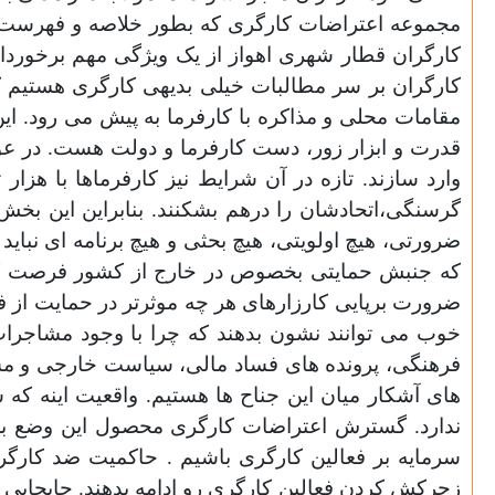
مجموعه اعتراضات کارگری که بطور خلاصه و فهرست وار 
کارگران قطار شهری اهواز از یک ویژگی مهم برخوردارن
کارگران بر سر مطالبات خیلی بدیهی کارگری هستیم ک
مقامات محلی و مذاکره با کارفرما به پیش می رود. ای
قدرت و ابزار زور، دست کارفرما و دولت هست. در عو
وارد سازند. تازه در آن شرایط نیز کارفرماها با هزار
گرسنگی،اتحادشان را درهم بشکنند. بنابراین این ب
ضرورتی، هیچ اولویتی، هیچ بحثی و هیچ برنامه ای نبای
که جنبش حمایتی بخصوص در خارج از کشور فرصت کافی
ضرورت برپایی کارزارهای هر چه موثرتر در حمایت از ف
خوب می توانند نشون بدهند که چرا با وجود مشاجرا
فرهنگی، پرونده های فساد مالی، سیاست خارجی و مس
های آشکار میان این جناح ها هستیم. واقعیت اینه که
ندارد. گسترش اعتراضات کارگری محصول این وضع ب
سرمایه بر فعالین کارگری باشیم . حاکمیت ضد کارگر
زجرکش کردن فعالین کارگری رو ادامه بدهند. جابجایی و