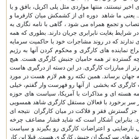
یر نیستند، منتها مواردی مثل پلی اکریل، بافق و یا
. یعنی ما شاهد
دوره ای از کشمکش میان کارفرما و
اب و تجمع همراه می شود ، گاهی با نامه نگاری به
ر شرایط بغایت نابرابری جریان دارند. بطوری که همه
ندارند که در روند مشاجرات خود با حاکمیت سرمایه
خراج نماینده های کارگری و محکوم کردن آنها به رژیم
 چه گسترده تر همه حامیان جنبش کارگری هست. هیچ
رتر از مبارزات کارگری. در این دسته از درگیری هاست
جهان برساند. همین نکته رو هم لازم هست در مورد
ات کارگری که بخشی
از آنها رو فهرست وار گفتم، خیلی
ه هسته ای و مذاکرات با آمریکا، سیاست های حوزه
 سر برخورد با فعالان مستقل کارگری شاهد همسویی
، جز گسترش فقر و فلاکت در میان کارگران
نتیجه ای
 بنابراین آشکار است که شاید فشار مضاعف چرخه
ی نارضایتی و اعتراضات کارگری رو بگیرند و سیاست
ز روش های سرکوبگران جنبش کارگری هست. قبلا این کار