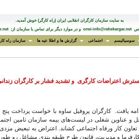
به سايت سازمان کارگران انقلابی ايران (راه کارگر) خوش آمديد.
درس
orwi-info@rahekargar.net
و در موارد ديگر برای تماس با سازمان از;
.net
سوسیالیسم
اجتماعی
گزارش ها و اطلا عیه ها
سازمان راه کار
ترش اعتراضات کارگری
و تشدید فشار بر کارگران زندان
مه یافت.
کارگران پروفیل ساوه با خواست پرداخت پنج 
ل و عناوین شغلی در لیست‌های بیمه سازمان تامین اجتم
ارت تعاون کار ورفاه اجتماعی کشاند. اعتراض به تبعیض مزد
 کارفرما و مدیریت، قانون طرح طبقه بندی مشاغل رو طوری