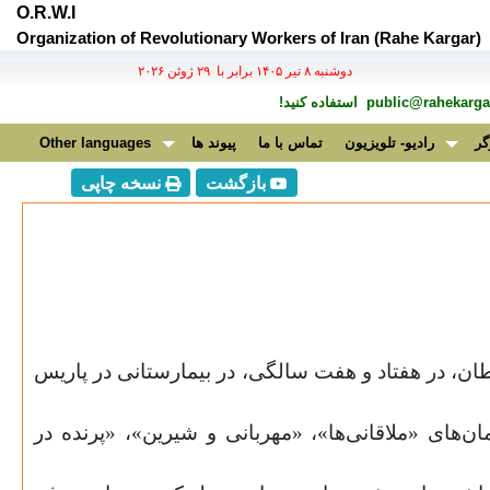
O.R.W.I
Organization of Revolutionary Workers of Iran (Rahe Kargar)
دوشنبه ۸ تير ۱۴۰۵ برابر با ۲۹ ژوئن ۲۰۲۶
public@rahekargar
استفاده کنید!
گر
رادیو- تلویزیون
تماس با ما
پیوند ها
Other languages
بازگشت
نسخه چاپی
ان، در هفتاد و هفت سالگی، در بیمارستانی در پاریس
های «ملاقانی‌ها»، «مهربانی و شیرین»، «پرنده در