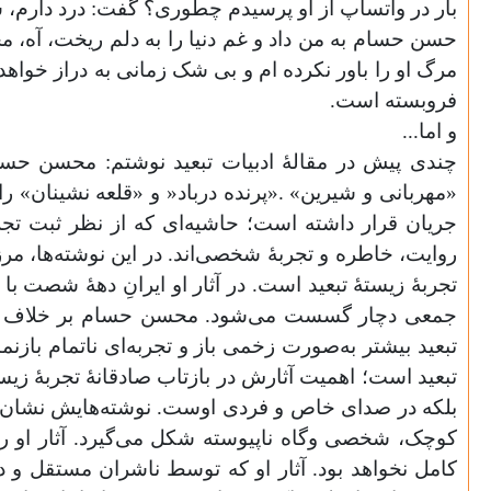
بار در واتساپ از او پرسیدم چطوری؟ گفت: درد دارم، ش
حسن حسام به من داد و غم دنیا را به دلم ریخت، آه، م
مرگ او را باور نکرده ام و بی شک زمانی به دراز خواهد 
فروبسته است.
و اما...
چندی پیش در مقالۀ ادبیات تبعید نوشتم: محسن حسام ک
«مهربانی و شیرین» .«پرنده درباد« و «قلعه نشینان» را
جریان قرار داشته است؛ حاشیه‌ای که از نظر ثبت تجرب
روایت، خاطره و تجربۀ شخصی‌اند. در این نوشته‌ها، مرز م
تجربۀ زیستۀ تبعید است. در آثار او ایرانِ دهۀ شصت 
جمعی دچار گسست می‌شود. محسن حسام بر خلاف نویسند
تبعید بیشتر به‌‌صورت زخمی باز و تجربه‌ای ناتمام باز
تبعید است؛ اهمیت آثارش در بازتاب صادقانۀ تجربۀ زیس
بلکه در صدای خاص و فردی اوست. نوشته‌هایش نشان می‌د
کوچک، شخصی و‌گاه ناپیوسته شکل می‌گیرد. آثار او را م
کامل نخواهد بود. آثار او که توسط ناشران مستقل و در