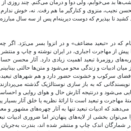
ب‌ها بد می‌خوابم، ولی دوا و درمان می‌کنم. چند روزی ا
حسن نجیب، منزوی و کنارگیر ما هم رفت. نه، خوش ندارم از 
کشید تا بپذیرم که دوست دیرینه‌ام پس از سه سال مبارزه ب
ه در «تبعید مضاعف» و در انزوا بسر می‌بَرَد. اگر چه 
 پیش از مهاجرت اجباری، در ایران نوشته و چاپ و منتشر ک
ه‌های روزمرۀ تبعید اهمیت زیادی دارد. آثار محسن ‌حسام،
یان ادبیات و زندگی محو می‌شود و متن‌ها حالتی بینابینی پی
با فضای سرکوب و خشونت حضور دارد و هم شهرهای تبعید، به
گانی که به باز سازی نوستالژیک گذشته می‌پردازند، از 
نمایی می‌شود و در‌نتیجه آثارش حال‌ و هوای روایی و ‌اح
تۀ مهاجرت و تبعید است تا ارائۀ نظریه یا خلق آثار بسیار
هند که ادبیات تبعید تنها به آثار چهره‌های مشهور و مع
ی‌توان بخشی از لایه‌های پنهان‌تر اما ضروری ادبیات تبعید
 شمارگان اندک چاپ و منتشر شده اند، بندرت به‌جریان رسمی