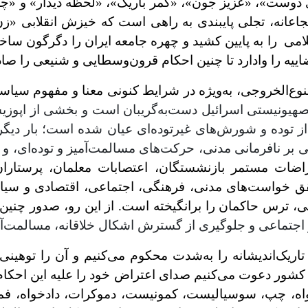
 دوست»، «عزیز جون»، «کمر باریک»، «لحظه دیدار» و «چ
عانه، تجلی پایبندی به راهی است که خیزش انقلابی «زن، 
ی را به پایین کشید و چهره جامعه ایران را دگرگون ساخته 
ییه را وادارد تا چنین احکام قرون‌وسطایی و شنیعی را صاد
وع‌الخروجی، به‌ویژه در شرایط کنونی معنا و مفهوم سیا
 صهیونیستی اسرائیل دست‌به‌گریبان است و بخشی از اپوزی
ا از توده و شورش‌های غیرتوده‌ای عیان شده است؛ بار دیگر
بتنی بر نافرمانی مدنی، حرکت‌های مسالمت‌آمیز و توده‌ای،
عتراضات مستمر بازنشستگان، اعتصابات معلمان، پرستاران
ق خواست‌های مدنی، فرهنگی، اجتماعی، اقتصادی و سیاسی
ی، ترس حاکمان را برانگیخته است. از این رو، صدور چنین
جتماعی و جلوگیری از گسترش اشکال خلاقانه، مسالمت‌آمیز
 تاریک‌اندیشانه را به‌شدت محکوم می‌کنیم و آن را توهینی
از کشور دعوت می‌کنیم صدای اعتراض خود را علیه این احکام
خواه، چپ، سوسیالیست، کمونیست، دموکرات، دادخواه، فم