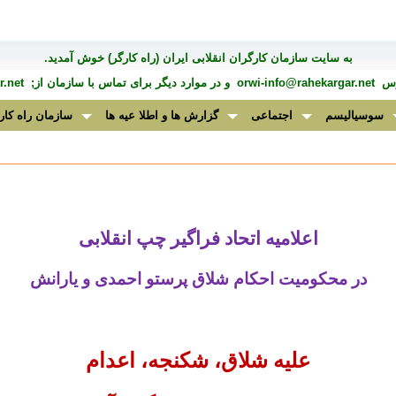
به سايت سازمان کارگران انقلابی ايران (راه کارگر) خوش آمديد.
درس
orwi-info@rahekargar.net
و در موارد ديگر برای تماس با سازمان از;
.net
سوسیالیسم
اجتماعی
گزارش ها و اطلا عیه ها
سازمان راه کار
اعلامیه اتحاد فراگیر چپ انقلابی
در محکومیت احکام شلاق پرستو احمدی و یارانش
علیه شلاق، شکنجه، اعدام