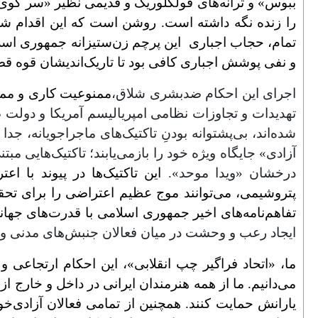
ببوس» و ترانه‌های فولکلوریک و قدیمی نظیر «سر کوی
را زنده نگه داشته است. روشن است که این اقدام شجا
تمام، حجاب اجباری این پرچم زن‌ستیزانه جمهوری اسلام
و نفی پوشش اجباری کافی بود تا تاریک‌اندیشان قوه قضا
اجرای این احکام ضدبشری شلاق،
ممنوعیت کاری و ممن
تهدیدات و تجاوزات نظامی امپریالیسم آمریکا و دولت
شده‌اند، بی‌پشتوانه بودنِ تاکتیک‌های ماجراجویانه، جد
آزادی» جایگاه ویژه خود را بازمی‌یابند؛ تاکتیک‌هایی م
درخشان «ویدا موحد».
این تاکتیک‌ها در پیوند با ا
پتروشیمی، می‌توانند موج عظیم اعتراضی را برای تحق
تفاهم‌نامه‌های اخیر جمهوری اسلامی با قدرت‌های جهان
ایجاد رعب و وحشت در میان فعالان جنبش‌های مدنی و ا
ما، «اتحاد فراگیر چپ انقلابی»، این احکام ارتجاعی و
می‌دانیم. ما از همه هنرمندان ایرانی در داخل و خارج 
یارانش حمایت کنند. همچنین از تمامی فعالان آزادی‌