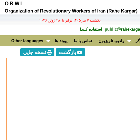
O.R.W.I
Organization of Revolutionary Workers of Iran (Rahe Kargar)
يكشنبه ۷ تير ۱۴۰۵ برابر با ۲۸ ژوئن ۲۰۲۶
public@rahekargar
استفاده کنید!
گر
رادیو- تلویزیون
تماس با ما
پیوند ها
Other languages
بازگشت
نسخه چاپی