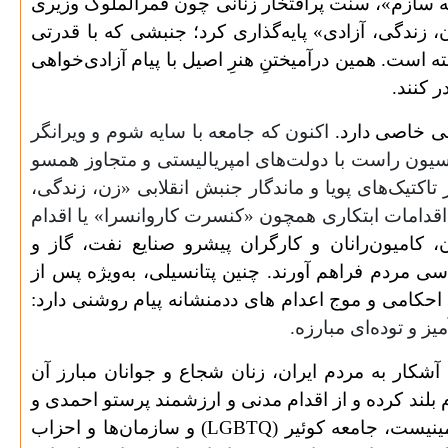
ه سازم»، سنت پرافتخار زنانی چون قمرالملوک وزیری
زندگی، آزادی» پایه‌گذاری کرد؛ جنبشی که با قدرتی
است. همین درآمیختنِ هنرِ اصیل با پیام آزادی‌خواهی
ر کنند
.
سی خاصی دارد.
اکنون که جامعه با سایه شوم و ویرانگر
سیون راست با دولت‌های امپریالیستی و متجاوز همسو
 تاکتیک‌های پویا و ماندگار جنبش انقلابی «زن، زندگی،
 و اقدامات ابتکاری همچون «کنسرت کاروانسرا» یا اقدام
، کامیون‌رانان و کارگران پیشرو صنایع نفت، گاز و
 مردم فراهم آورند. چنین پتانسیلی، به‌ویژه پس از
 احکامی و موج اعدام های ددمنشانه پیام روشنی دارد:
 و توده‌ای مبارزه
.
 آشکار به مردم ایران، زنان شجاع و جوانان مبارز آن
 بلند کرده و از اقدام مدنی و ارزشمند پرستو احمدی و
ینیست، جامعه کوئیر
)
LGBTQ
(
و سازمان‌ها و احزاب