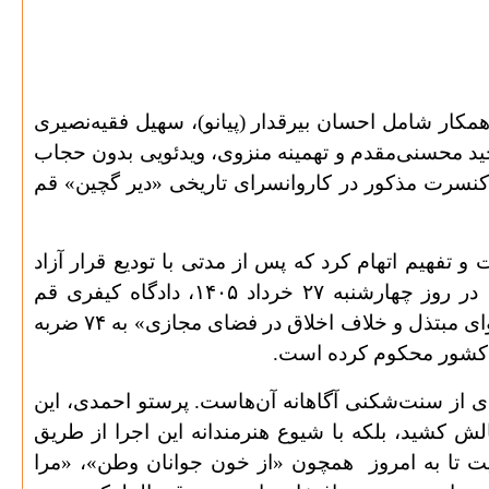
۱ به همراه گروهی از یاران و نوازندگان همکار شامل احسان بیرقدار (پیانو)، سهیل فقیه‌نصیری
جید محسنی‌مقدم و تهمینه منزوی، ویدئویی بدون حجاب
 کنسرت مذکور در کاروانسرای تاریخی «دیر گچین» قم
ر و سهیل فقیه‌نصیری در ۲۴ آذرماه همان سال بازداشت و تفهیم اتهام کرد که پس از مدتی با تودیع قرار آزاد
شدند. در همان زمان، مسئول شهرداری قم نیز که مجوز این برنامه را صادر کرده بود، توبیخ شد. با این حال، در روز چهارشنبه ۲۷ خرداد ۱۴۰۵، دادگاه کیفری قم
دست‌اندرکاران «کنسرت کاروانسرا» را با اتهام واهی «جریحه‌دار کردن عفت عمومی از طریق تولید و انتشار محتوای مبتذل و خلاف اخلاق در فضای مجازی» به ۷۴ ضربه
ز کشور محکوم کرده است
.
از سنت‌شکنی آگاهانه آن‌هاست. پرستو احمدی، این
لش کشید، بلکه با شیوع هنرمندانه این اجرا از طریق
طیت تا به امروز همچون «از خون جوانان وطن»، «مرا