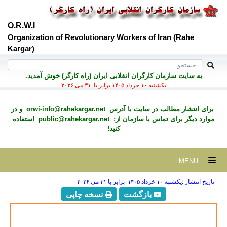
O.R.W.I
Organization of Revolutionary Workers of Iran (Rahe
Kargar)
به سايت سازمان کارگران انقلابی ايران (راه کارگر) خوش آمديد.
يكشنبه ۱۰ خرداد ۱۴۰۵ برابر با ۳۱ می ۲۰۲۶
برای انتشار مطالب در سايت با آدرس
orwi-info@rahekargar.net
و در
موارد ديگر برای تماس با سازمان از;
public@rahekargar.net
استفاده
کنید!
MENU
تاریخ انتشار :يكشنبه ۱۰ خرداد ۱۴۰۵ برابر با ۳۱ می ۲۰۲۶
بازگشت
نسخه چاپی