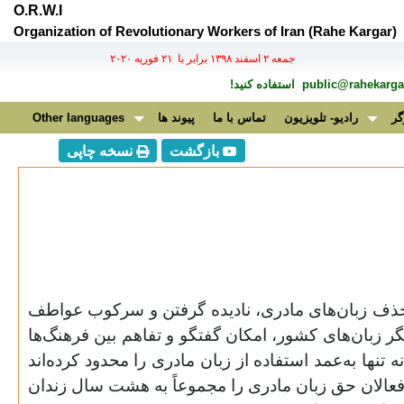
O.R.W.I
Organization of Revolutionary Workers of Iran (Rahe Kargar)
جمعه ۲ اسفند ۱۳۹۸ برابر با ۲۱ فوريه ۲۰۲۰
public@rahekargar
استفاده کنید!
گر
رادیو- تلویزیون
تماس با ما
پیوند ها
Other languages
بازگشت
نسخه چاپی
 حذف زبان‌های مادری، نادیده گرفتن و سرکوب عواطف
ر زبان‌های کشور، امکان گفتگو و تفاهم بین فرهنگ‌ها
نها به‌عمد استفاده از زبان مادری را محدود کرده‌اند
از فعالان حق زبان مادری را مجموعاً به هشت سال زندان