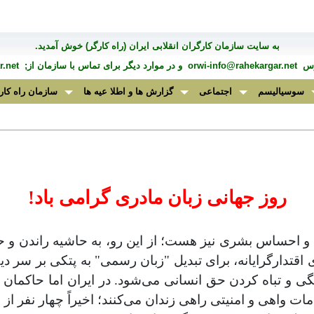
به سايت سازمان کارگران انقلابی ايران (راه کارگر) خوش آمديد.
درس
orwi-info@rahekargar.net
و در موارد ديگر برای تماس با سازمان از;
.net
سوسیالیسم
اجتماعی
گزارش ها و اطلا عیه ها
سازمان راه کار
روز جهانی زبان مادری گرامی باد!
شه و احساس بشری نیز هست؛ از این رو، به حاشیه راندن و
تدارگرایانه، برای تبدیل "زبان رسمی" به پتکی بر سر دیگ
 و تباه کردن حق انسانی می‌شود. در ایران اما حاکمان نه ت
هامات واهی و امنیتی راهی زندان می‌کنند؛ اخیراً چهار نفر 