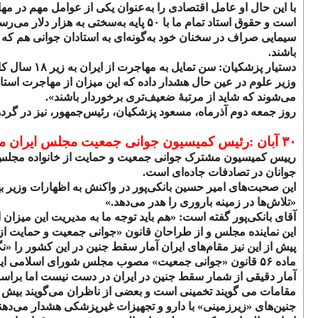
با این حال او عامل اقتصادی را به‌عنوان یکی از عوامل مهم در مه
است و حقوق استاد تمام ما با
۵۰
پایه به‌سختی به هزار دلار می‌رس
سیمایی صراف در سخنان خود به‌گونه‌ای به استادان جوانی هم که ق
باشند.
دستیار پزشکیان: سن تمایل به مهاجرت از ایران به زیر
۱۸
سال کا
وزیر علوم در عین حال هشدار داده که این میزان از مهاجرت استادان
می‌شوند که شاید از مرتبهٔ ضعیف‌تری برخوردار باشند».
روز جمعه دوم آذرماه، مسعود پزشکیان، رئیس‌جمهور، نیز در گرد
۳۰
آبان :رئیس کمیسیون جوانی جمعیت مجلس ایران می
رییس کمیسیون مشترک جوانی جمعیت و حمایت از خانواده مجلس 
جوانان در تصادفات جاده‌ای است.
این صحبت‌های امیر حسین بانکی‌پور در واکنش به اظهارات وزیر 
«تلاش‌ها در زمینه باروری را هدر می‌دهد.»
آقای بانکی‌پور گفته است: «هم باید توجه ما به مدیریت این میزان
این نماینده مجلس و از طراحان قانون «جوانی جمعیت و حمایت از خ
پیش از این نیز مقام‌های ایران آمار سقط جنین در این کشور را «نگ
ماده
۵۶
قانون «جوانی جمعیت» مصوب مجلس شورای اسلامی ایران
آمار دقیقی از شمار سقط جنین در ایران در دست نیست اما برا
مقامات می گویند تخمینی است و بعضی از ناظران می‌گویند بیش
جنین‌های «زیرزمینی» با دارو و تجهیزات غیرپزشکی هشدار می‌دهند