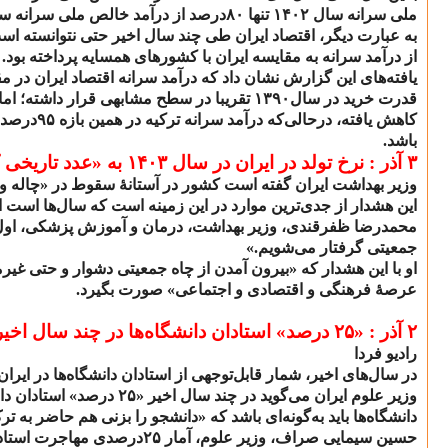
ملی سرانه سال
۱۴۰۲
تنها
۸۰
درصد از درآمد خالص ملی سرانه س
به عبارت دیگر، اقتصاد ایران طی چند سال اخیر حتی نتوانسته ا
از درآمد سرانه به مقایسه ایران با کشورهای همسایه پرداخته بود
یافته‌های این گزارش نشان داد که درآمد سرانه اقتصاد ایران در 
قدرت خرید در سال
۱۳۹۰
تقریبا در سطح مشابهی قرار داشته؛ اما 
کاهش یافته، درحالی‌که درآمد سرانه ترکیه در همین بازه
۹۵
درصد 
باشد.
۳ آذر :
نرخ تولد در ایران در سال
۱۴۰۳
به «عدد تاریخی 
وزیر بهداشت ایران گفته است کشور در آستانهٔ سقوط در «چاله و 
این هشدار از جدی‌ترین موارد در این زمینه است که سال‌ها اس
محمدرضا ظفرقندی، وزیر بهداشت، درمان و آموزش پزشکی، اول 
جمعیتی گرفتار می‌شویم.»
او با این هشدار که «بیرون آمدن از چاه جمعیتی دشوار و حتی غیر
عرصهٔ فرهنگی و اقتصادی و اجتماعی» صورت بگیرد.
۲ آذر :
«
۲۵
درصد» استادان دانشگاه‌ها در چند سال اخیر 
رادیو فردا
در سال‌های اخیر، شمار قابل‌توجهی از استادان دانشگاه‌ها در ایرا
وزیر علوم ایران می‌گوید در چند سال اخیر «
۲۵
درصد» استادان دان
دانشگاه‌ها باید به‌گونه‌ای باشد که «دانشجو را بزنی هم حاضر به 
حسین سیمایی صراف، وزیر علوم، آمار
۲۵
درصدی مهاجرت استادان 