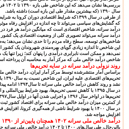
بررسی‌ها نشان می‌دهد که این شاخص طی بازه
۱۳۹۰
تا
۱۴۰۲
فرا
سال
۱۳۹۰ (
که بیشترین مقدار طی این بازه است) داشته باشد.
از طرفی در سال
۱۳۹۹
که شرایط اقتصادی دوران کرونا به شرای
که گشایش‌های سیاسی می‌تواند تا چه اندازه در افزایش رفاه موثر 
درآمد سرانه، شاخص اقتصادی است که میانگین درآمد هر فرد در ی
درآمد سرانه می‌تواند تصویری کلی از وضعیت اقتصادی یک کشور ار
شاخص‌های توسعه، سطح رفاه مردم را تا حدی نشان می‌دهد؛ به‌طور
این شاخص تا اندازه زیادی گویای بهره‌مندی شهروندان یک کشور از 
نمی‌دهد و ممکن است نابرابری درآمدی را پنهان کند؛ زیرا تنها یک
شاخص درآمد خالص ملی که مرکز آمار به محاسبه آن پرداخته اس
روند نزولی درآمد سرانه در سایه تحریم‌ها
براساس آمار منتشرشده توسط مرکز آمار ایران، درآمد خالص مل
تحریم‌های اقتصادی علیه ایران، این شاخص نسبت به سال
۱۳۹۰
با
نشد و روند کاهش درآمد خالص ملی سرانه تا سال
۱۳۹۴
ادامه پیدا
در سال
۱۳۹۵
با کاهش نسبی تحریم‌ها، بهبود شرایط بین‌المللی و 
تحریم‌ها در اواخر سال
۱۳۹۶
و اجرایی شدن آنها در اوایل سال
۳۹۷
از کمترین میزان درآمد خالص ملی سرانه برای اقتصاد کشور ثبت 
در سال
۱۴۰۰
با بهبود شرایط ناشی از همه‌گیری کرونا، افزایش 
افزایش مواجه شد.
درآمد خالص ملی سرانه
۱۴۰۲
همچنان پایین‌تر از
۱۳۹۰
با‌این‌حال، طی سال‌های
۱۴۰۰
تا
۱۴۰۲
درآمد خالص ملی سرانه حر