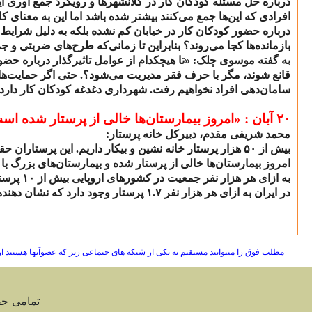
درباره حل مسئله کودکان کار در کلانشهرها و رویکرد جمع آوری ای
افرادی که این‌ها جمع می‌کنند بیشتر شده باشد اما این به معنای ک
درباره حضور کودکان کار در خیابان کم نشده بلکه به دلیل شرایط 
بازمانده‌ها کجا می‌روند؟ بنابراین تا زمانی‌که طرح‌های ضربتی و 
به گفته موسوی چلک: «تا هیچکدام از عوامل تاثیرگذار درباره حضور
قانع شوند، مگر با حرف فقر مدیریت می‌شود؟. حتی اگر حمایت‌های
سامان‌دهی افراد نخواهیم رفت. شهرداری دغدغه کودکان کار دارد 
۲۰
آبان : «امروز بیمارستان‌ها خالی از پرستار شده اس
محمد شریفی مقدم، دبیرکل خانه پرستار:
بیش از
۵۰
هزار پرستار خانه نشین و بیکار داریم. این پرستاران 
امروز بیمارستان‌ها خالی از پرستار شده و بیمارستان‌های بزرگ با و
به ازای هر هزار نفر جمعیت در کشورهای اروپایی بیش از
۱۰
پرستا
در ایران به ازای هر هزار نفر
۱.۷
پرستار وجود دارد که نشان دهن
مطلب فوق را میتوانید مستقیم به یکی از شبکه های جتماعی زیر که عضوآنها هستید ا
تمامی ح