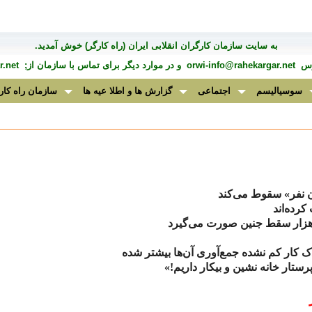
به سايت سازمان کارگران انقلابی ايران (راه کارگر) خوش آمديد.
درس
orwi-info@rahekargar.net
و در موارد ديگر برای تماس با سازمان از;
.net
سوسیالیسم
اجتماعی
گزارش ها و اطلا عیه ها
سازمان راه کار
ن نفر» سقوط می‌کند
کرده‌اند
زار سقط جنین صورت می‌گیرد
ک کار کم نشده جمع‌آوری آن‌ها بیشتر شده
رستار خانه نشین و بیکار داریم!»