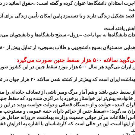
اجرت استادان دانشگاه‌ها عنوان کرده و گفته است:‌ «حقوق اساتید در د
د.»
صد تشکیل زندگی دارند و با دستمزد پایین امکان تأمین زندگی برای آ
هش یافته است
 دانشگاه‌ها نه تنها باعث «نزول» سطح دانشگاه‌ها و دانشجویان می‌شود 
همایی «مسئولان بسیج دانشجویی و طلاب بسیجی» از تمایل بیش از
۸۰
‌گوید سالانه
۵۰۰
هزار سقط جنین صورت می‌گیرد
ایران می‌گوید هر سال
۵۰۰
هزار مورد سقط جنین در این کشور صور
بهداشت ایران است که پیش‌تر از کشته شدن سالانه
۲۰
هزار جوان در تص
 از سقط جنین باشد و هم آمار مرگ ومیر ناشی از تصادف جاده‌ای را مد 
انواده» پیش‌تر نیز خواستار برخورد با مراکزی شده بود که سقط جنین 
ران کننده» خوانده و از«دستگاه قضائی و دولت خواسته بودند در این زم
 می‌گوید: ««سقط جنین از جرائم دارای جنبه عمومی و مستوجب مج
ساس اطلاعات مرکز جوانی جمعیت وزارت بهداشت، «روزانه حداقل هزا
 از اینها است. این در حالی است که کارشناسان با اشاره به افزای
.