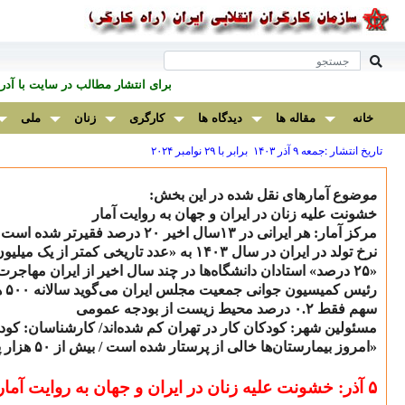
برای انتشار مطالب در سايت با آ
خانه
مقاله ها
دیدگاه ها
کارگری
زنان
ملی
تاریخ انتشار :جمعه ۹ آذر ۱۴۰۳ برابر با ۲۹ نوامبر ۲۰۲۴
مو
ضوع آمارهای نقل شده در این بخش:
خشونت علیه زنان در ایران و جهان به روایت آمار
مرکز آمار: هر ایرانی در
۱۳
سال اخیر
۲۰
درصد فقیرتر شده است
نرخ تولد در ایران در سال
۱۴۰۳
به «عدد تاریخی کمتر از یک میلیو
«
۲۵
درصد» استادان دانشگاه‌ها در چند سال اخیر از ایران مهاجرت 
رئیس کمیسیون جوانی جمعیت مجلس ایران می‌گوید سالانه
۵۰۰
ه
سهم فقط
۰.۲
درصد محیط زیست از بودجه عمومی
مسئولین شهر: کودکان کار در تهران کم شده‌اند/ کارشناسان: کود
«امروز بیمارستان‌ها خالی از پرستار شده است / بیش از
۵۰
هزار پ
۵ آذر:
خشونت علیه زنان در ایران و جهان به روایت آمار