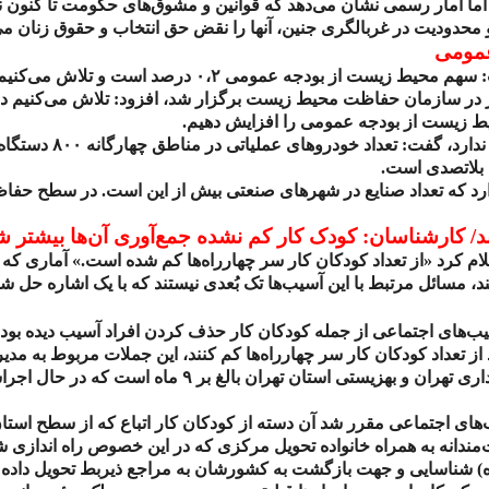
ما آمار رسمی نشان می‌دهد که قوانین و مشوق‌های حکومت تا کنون نت
حدودیت در غربالگری جنین، آنها را نقض حق انتخاب و حقوق زنان می‌د
عمومی
 سهم محیط زیست از بودجه عمومی
۰،۲
درصد است و تلاش می‌کنیم ای
 در سازمان حفاظت محیط زیست برگزار شد، افزود: تلاش می‌کنیم د
ط زیست از بودجه عمومی را افزایش دهیم.
ب ندارد، گفت: تعداد خودروهای عملیاتی در مناطق چهارگانه
۸۰۰
دستگاه
بلاتصدی است.
 که تعداد صنایع در شهرهای صنعتی بیش از این است‌. در سطح حفا
د/ کارشناسان: کودک کار کم نشده جمع‌آوری آن‌ها بیشتر 
علام کرد «از تعداد کودکان کار سر چهارراه‌ها کم شده است.» آماری ک
د، مسائل مرتبط با این آسیب‌ها تک بُعدی نیستند که با یک اشاره حل شو
‌های اجتماعی از جمله کودکان کار حذف کردن افراد آسیب دیده بوده 
د از تعداد کودکان کار سر چهارراه‌ها کم کنند، این جملات مربوط به م
ی تهران و بهزیستی استان تهران بالغ بر
۹
ماه است که در حال اجراست
ای اجتماعی مقرر شد آن‌ دسته از کودکان کار اتباع که از سطح است
ندانه به همراه خانواده تحویل مرکزی که در این خصوص راه اندازی ش
ه) شناسایی و جهت بازگشت به کشورشان به مراجع ذیربط تحویل داده ش