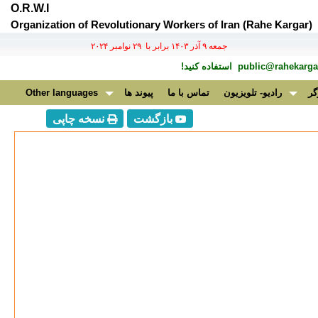
O.R.W.I
Organization of Revolutionary Workers of Iran (Rahe Kargar)
جمعه ۹ آذر ۱۴۰۳ برابر با ۲۹ نوامبر ۲۰۲۴
public@rahekargar
استفاده کنید!
گر
رادیو- تلویزیون
تماس با ما
پیوند ها
Other languages
بازگشت
نسخه چاپی