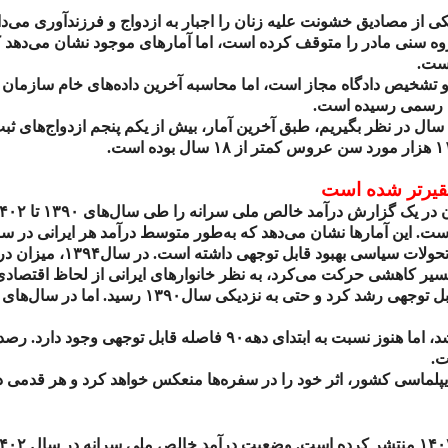
ی از مصادیق خشونت علیه زنان را اجبار به ازدواج و فرزندآوری می‌دان
گروه سنی مادر را متوقف کرده است، اما آمارهای موجود نشان می‌دهد
ست.
و تشخیص دادگاه مجاز است، اما محاسبه آخرین داده‌های خام سازمان
بت رسمی رسیده است.
سال در نظر بگیریم، طبق آخرین آمار، بیش از یکم پنجم ازدواج‌های 
۱
هزار مورد سن عروس کمتر از
۱۸
سال بوده است.
یرتر شده است
ران در یک گزارش درآمد خالص ملی سرانه را طی سال‌های
۱۳۹۰
تا
۴۰۲
ت. این آمارها نشان می‌دهد که به‌طور متوسط درآمد هر ایرانی در س
ر تحولات سیاسی بهبود قابل توجهی داشته است. در سال
۱۳۹۴
، میزان در
در مسیر کاهشی حرکت می‌کرد، به نظر خانوارهای ایرانی از لحاظ اقتصا
بل توجهی رشد کرد و حتی به نزدیکی سال
۱۳۹۰
رسید. اما در سال‌های 
، اما هنوز نسبت به ابتدای دهه
۹۰
فاصله قابل توجهی وجود دارد. رصد ا
ت.
پلماسی کشور، اثر خود را در سفره‌ها منعکس خواهد کرد و هر قدمی در 
۱۴۰
منتشر کرده است. وضعیت درآمد خالص ملی سرانه در سال
۴۰۲