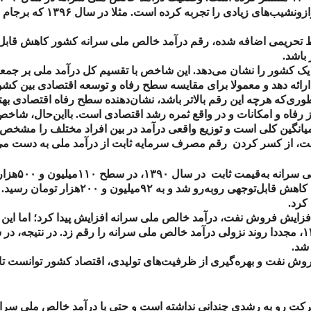
زونشیب‌های زیادی را تجربه کرده است. مثلا در سال
۱۳۹۶
که برجام ر
ط تحریمی اضافه شده، رقم درآمد خالص ملی سرانه کشور کاهش قابل
باشد.
ک کشور را نشان می‌دهد. این شاخص با تقسیم کل درآمد ملی بر جمعی
ائه دهد و معمولا برای مقایسه سطح رفاه و توسعه اقتصادی بین کشور
ی‌که هرچه این رقم بالاتر باشد، نشان‌دهنده‌ سطح رفاه اقتصادی بهت
رفاه و امکانات و در واقع ثمره رشد اقتصادی است. با‌این‌حال، شاخص در
 میانگین کلی است و توزیع واقعی درآمد در بین افراد مختلف را مشخص 
ت، از کسر کردن رقم مصرف سرمایه ثابت از درآمد ملی به دست می‌آ
ی سرانه به‌قیمت ثابت در سال
۱۳۹۰
، در سطح
۱۱۰
میلیون و
۵۰۰
هزار
 کاهش قابل‌توجهی رو‌به‌رو شد و به
۹۲
میلیون و
۲۰۰
هزار تومان رسید. 
 کرد.
افزایش فروش نفت، درآمد خالص ملی سرانه افزایش پیدا کرد؛ اما این ش
۱
، مجددا روند نزولی درآمد خالص ملی سرانه را رقم زد. در نتیجه، در
شد.
فروش نفت و بهره‌گیری از ظرفیت‌های تولیدی، اقتصاد کشور توانست ت
کت رو به رشدی چندانی نداشته است و حتی با درآمد خالص ملی سرا