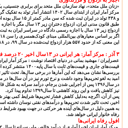
«زنان ملل متحد»، نهاد سازمان ملل متحد برای برابری جنسیتی، یک
مرکز آمار ایران از ابتدای سال
۱۴۰۲
انتشار آمار تولد به تفکیک 
و
۴۳۸
تولد در ایران ثبت شده که سن مادر کمتر از
۱۵
سال بوده ا
طبق قانون مدنی ایران، ازدواج دخترانِ زیر
۱۳
سال مگر با اجازه 
ازدواج زیر
۱۳
سال با اجازه رسمی دادگاه در سراسر ایران به ث
اگر بر اساس معیارهای بین‌المللی مبنای کودک‌همسری را سن
۱۸
این معنی که از حدود
۵۵۷
هزار ازدواج ثبت‌شده در سال
۹۹
، در
۱۸
۳
آذر : مرکز آمار: هر ایرانی در
۱۳
سال اخیر
۲۰
درصد فق
عصرایران / مهشید بمانی در دنیای اقتصاد نوشت : مرکز آمار ای
قیمت‌های جاری و قیمت‌های ثابت با سال پایه
۱۴۰۰
منتشر کرده اس
بررسی‌ها نشان می‌دهد که این آمارها در برخی سال‌ها، تحت تاثی
امید به لغو تحریم‌ها وجود داشت و نرخ تورم نیز در آن سال‌ها 
در سال
۱۳۹۶
پس از اجرایی شدن برجام، درآمد سرانه به شکل قا
نیز کاهش یافت و این روند کاهشی تا سال
۱۳۹۹
تداوم پیدا کرد.
پس از آن، اگرچه به‌دلیل کاهش فشار تحریم‌ها شرایط کمی بهتر شد
اخیر، تحت تاثیر شدت تحریم‌ها و درآمدهای نفتی نوسان داشته اس
به همین دلیل در سال‌های آینده هر حرکتی در جهت بهبود شرایط دی
رفاه خانوار ایرانی خواهد شد.
افول رفاه ایرانی‌ها
مرکز آمار ایران اخیرا آماری از درآمد خالص ملی سرانه تا سال
۲