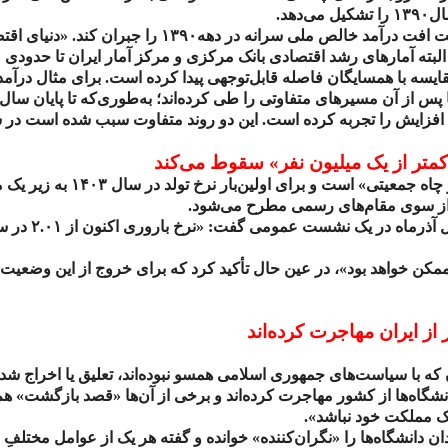
ال
۱۳۹۰
را تشکیل می‌دهد.
ست افت درآمد خالص ملی سرانه در دهه
۱۳۹۰
را جبران کند. «دنیای اقت
. البته آمارهای رشد اقتصادی بانک مرکزی و مرکز آمار ایران تا حدودی
مقایسه با همسایگان فاصله قابل‌توجهی پیدا کرده است. برای مثال درآ
پس از آن مسیرهای متفاوتی را طی کرده‌اند؛ به‌طوری‌که تا پایان سال
افزایش را تجربه کرده است. این دو روند متفاوت سبب شده است در
کمتر از یک میلیون نفر» سقوط می‌کند
چاه جمعیتی» است و برای اولین‌بار نرخ تولد در سال
۱۴۰۳
به زیر یک م
ت از سوی مقام‌های رسمی مطرح می‌شود.
آذرماه در یک نشست عمومی گفت: «نرخ باروری اکنون از
۲.۰۱
در س
ممکن خواهد بود»، در عین حال تأکید کرد که برای خروج از این وضعیت «
از ایران مهاجرت کرده‌اند
ن که با سیاست‌های جمهوری اسلامی همسو نبوده‌اند، تعلیق یا اخراج شده
شگاه‌ها از کشور مهاجرت کرده‌اند و برخی از آن‌ها «قصد بازگشت» ه
ترک مملکت خود نباشد».
دانشگاه‌ها را «نگران‌کننده» خوانده و گفته هر یک از عوامل مختلفِ