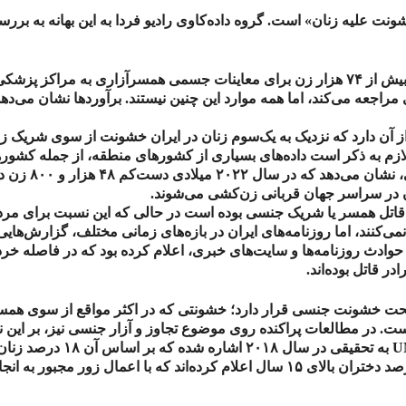
خشونت علیه زنان» است. گروه داده‌کاوی رادیو فردا به این بهانه به بر
بیش از
۷۴
هزار زن برای معاینات جسمی همسرآزاری به مراکز پزشکی قا
اجعه می‌کند، اما همه موارد این چنین نیستند. برآوردها نشان می‌ده
 آن دارد که نزدیک به یک‌سوم زنان در ایران خشونت از سوی شریک زندگی
لازم به ذکر است داده‌های بسیاری از کشورهای منطقه، از جمله کشو
ی، نشان می‌دهد که در سال
۲۰۲۲
میلادی دست‌کم
۴۸
هزار و
۸۰۰
زن در
در سراسر جهان قربانی زن‌کشی می‌شوند.
قاتل همسر یا شریک جنسی بوده است در حالی که این نسبت برای مردا
ی‌کنند، اما روزنامه‌های ایران در بازه‌های زمانی مختلف، گزارش‌هایی
دث روزنامه‌ها و سایت‌های خبری، اعلام کرده بود که در فاصله خرد
ر قاتل بوده‌اند.
تحت خشونت جنسی قرار دارد؛ خشونتی که در اکثر مواقع از سوی همسر
ت. در مطالعات پراکنده روی موضوع تجاوز و آزار جنسی نیز، بر این نک
U
به تحقیقی در سال
۲۰۱۸
اشاره شده که بر اساس آن
۱۸
درصد زنان
د دختران بالای
۱۵
سال اعلام کرده‌اند که با اعمال زور مجبور به انج