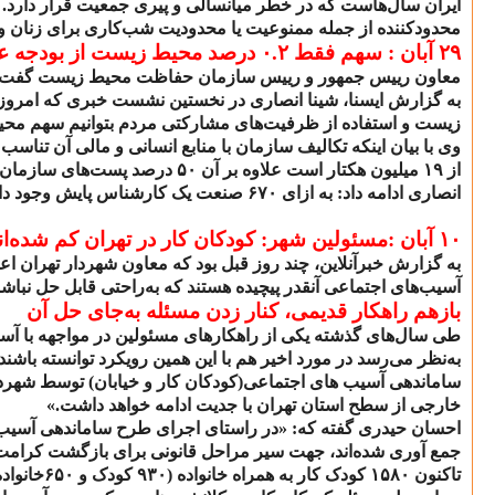
ایران سال‌هاست که در خطر میانسالی و پیری جمعیت قرار دارد. ا
محدودکننده از جمله ممنوعیت یا محدودیت شب‌کاری برای زنان و م
۲۹
آبان : سهم فقط
۰.۲
درصد محیط زیست از بودجه 
معاون رییس جمهور و رییس سازمان حفاظت محیط زیست گفت:
به گزارش ایسنا، شینا انصاری در نخستین نشست خبری که امروز
زیست و استفاده از ظرفیت‌های مشارکتی مردم بتوانیم سهم محی
وی با بیان اینکه تکالیف سازمان با منابع انسانی و مالی آن تناس
از
۱۹
میلیون هکتار است علاوه بر آن
۵۰
درصد پست‌های سازمان 
انصاری ادامه داد: به ازای
۶۷۰
صنعت یک کارشناس پایش وجود دارد
۱۰ آبان :
مسئولین شهر: کودکان کار در تهران کم شده‌ان
به گزارش خبرآنلاین، چند روز قبل بود که معاون شهردار تهران ا
آسیب‌های اجتماعی آنقدر پیچیده هستند که به‌راحتی قابل حل نباشن
بازهم راهکار قدیمی، کنار زدن مسئله به‌جای حل آن
طی سال‌های گذشته یکی از راهکارهای مسئولین در مواجهه با آسیب
به‌نظر می‌رسد در مورد اخیر هم با این همین رویکرد توانسته باشن
ساماندهی آسیب های اجتماعی(کودکان کار و خیابان) توسط شهردار
خارجی از سطح استان تهران با جدیت ادامه خواهد داشت.»
احسان حیدری گفته که: «در راستای اجرای طرح ساماندهی آسیب‌ه
جمع آوری شده‌اند، جهت سیر مراحل قانونی برای بازگشت کرامت‌م
تاکنون
۱۵۸۰
کودک کار به همراه خانواده (
۹۳۰
کودک و
۶۵۰
خانواد