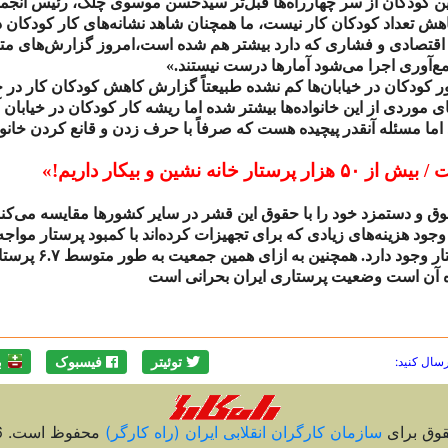
ن کودکان از سر چهارراه‌ها قبل‌تر سیدحسن موسوی چلک، رئیس انجمن م
اهش تعداد کودکان کار نیست، ما همچنان شاهد نشانه‌های کار کودکان در
اقتصادی و فشاری که دارد بیشتر هم شده است،امروز گزارش‌های متعددی 
جمع‌آوری اجرا می‌شود آمارها درست نیستند.»
 کودکان در خیابان‌ها کم نشده طبیعتاً گزارش کاهش کودکان کار در خی
 موردی از این خانواده‌ها بیشتر شده اما ریشه کار کودکان در خیابا
اما مسئله آنقدر پیچیده هست که صرفاً با حرف زدن و قانع کردن خانو
ت / بیش از
۵۰
هزار پرستار خانه نشین و بیکار داریم!»
حقوق و دستمزد خود را با حقوق این قشر در سایر کشورها مقایسه می‌کن
جود هزینه‌های زیادی که برای تجهیزات کرده‌اند با کمبود پرستار مواجه‌
ر وجود دارد. همچنین به ازای همین جمعیت به طور متوسط
۶.۷
پرستار
ده آن است وضعیت پرستاری ایران بحرانی است
رسال کنید:
توئیتر
فیسبوک
ب
قوق برای
سازمان کارگران انقلابی ايران (راه کارگر)
محفوظ است. 2026 ©