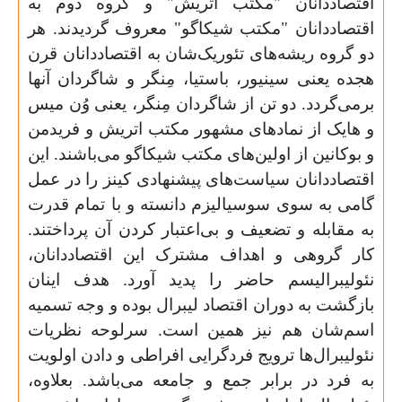
اقتصاددانان "مکتب اتریش" و گروه دوم به
اقتصاددانان "مکتب شیکاگو" معروف گردیدند. هر
دو گروه ریشه‌های تئوریک‌شان به اقتصاددانان قرن
هجده یعنی سینیور، باستیا، مِنگر و شاگردان آنها
برمی‌گردد. دو تن از شاگردان مِنگر، یعنی وُن میس
و هایک از نمادهای مشهور مکتب اتریش و فریدمن
و بوکانین از اولین‌های مکتب شیکاگو می‌باشند. این
اقتصاددانان سیاست‌های پیشنهادی کینز را در عمل
گامی به سوی سوسیالیزم دانسته و با تمام قدرت
به مقابله و تضعیف و بی‌اعتبار کردن آن پرداختند.
کار گروهی و اهداف مشترک این اقتصاددانان،
نئولیبرالیسم حاضر را پدید آورد. هدف اینان
بازگشت به دوران اقتصاد لیبرال بوده و وجه تسمیه
اسم‌شان هم نیز همین است. سرلوحه نظریات
نئولیبرال‌ها ترویج فردگرایی افراطی و دادن اولویت
به فرد در برابر جمع و جامعه می‌باشد. بعلاوه،