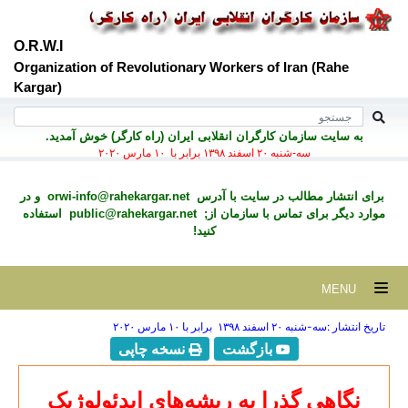
O.R.W.I
Organization of Revolutionary Workers of Iran (Rahe
Kargar)
به سايت سازمان کارگران انقلابی ايران (راه کارگر) خوش آمديد.
سه-شنبه ۲۰ اسفند ۱۳۹۸ برابر با ۱۰ مارس ۲۰۲۰
برای انتشار مطالب در سايت با آدرس
orwi-info@rahekargar.net
و در
موارد ديگر برای تماس با سازمان از;
public@rahekargar.net
استفاده
کنید!
MENU
تاریخ انتشار :سه-شنبه ۲۰ اسفند ۱۳۹۸ برابر با ۱۰ مارس ۲۰۲۰
بازگشت
نسخه چاپی
نگاهی گذرا به ریشه‌های ایدئولوژیک