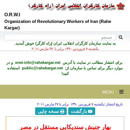
O.R.W.I
Organization of Revolutionary Workers of Iran (Rahe
Kargar)
به سايت سازمان کارگران انقلابی ايران (راه کارگر) خوش آمديد.
يكشنبه ۷ فروردين ۱۳۹۰ برابر با ۲۷ مارس ۲۰۱۱
برای انتشار مطالب در سايت با آدرس
orwi-info@rahekargar.net
و در
موارد ديگر برای تماس با سازمان از;
public@rahekargar.net
استفاده
کنید!
MENU
تاریخ انتشار :يكشنبه ۷ فروردين ۱۳۹۰ برابر با ۲۷ مارس ۲۰۱۱
بازگشت
نسخه چاپی
بهار جنبش سندیکایی مستقل در مصر