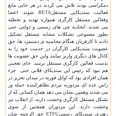
دمکراسی بودند تلاش می کردند در هر جایی مانع
فعالیت سندیکایی مستقل
RETA
شوند. اعضا
وفعالین مستقل کارگری همواره تهدید و تخطئه
می شدند. اتحادیه چی های رسمی و دولتی حتی
بطور مصنوعی تشکلات مشابه مستقل تشکیل
دادند تا کارفریان هنگام محاسبه ی دستمزد ها، حق
عضویت سندیکایی کارگران در خدمت خود را به
کانال
های دیگری واریز نمایند واین حق عضویت ها
بدست فعالین کارگری مستقل نرسد. جای تعجبی
هم نبود که رئیس این سندیکای قلابی حتی
جزء
همان افرادی بود که اوایل فوریه در میدان تحریر در
راس عده ای مزدوربه مردم تظاهرکننده حمله ور
می شدند وهمین نشان می دهد همان کسانی که از
تشکل مستقل کارگری وحشت دارند، از انقلاب نیز
وحشت دارند. این مزدوران همچنین از سوی
رهبری سندیکای رسمی
ETFU
حق الزحمه شان