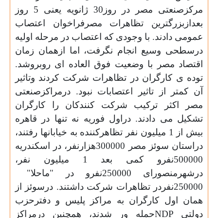
مرکزصنعتی مصر در روز30 ژانویه یعنی 5 روز
بعدازبزرگترین تظاهرات مصرفراخوان اعتصاب
عمومی دادند. با وجودی که اعتصاب در مرحله اولیه
درسطحی وسیع انجام نگرفت، اما ازهمان زمان
اقتصاد مصر با وضعیت فوق العاده ای روبروشد.
توده ی کارگران در تظاهرات شرکت کردند وتاثیر
آن کمتر از تاثیر اعتصابات نبود. درمراکزصنعتی
مصر اکثر ترکیب شرکت کنندکان را کارگران
تشکیل می دادند. دراول فوریه نه تنها در قاهره
بیش از 1 میلیون نفر تظاهرکننده به خیابانها رفتند،
دراستان سوئز مصر 300000هزارنفر، در اسکندریه
500000نفرو کمی بعد 1 میلیون نفر،
درشهرمنصورای 250000نفرو در "ماحلا"
250000نفردر تظاهرات شرکت داشتند. درسوئز از
همان اول کارگران به مراکز پلیس و دفترحزب
دولتی
NDP
حمله ور شدند، همچنین درمراکز