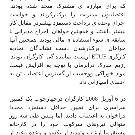
که برای مبارزه ی مشترک متحد شده بودند.
اعتصابیون مدیریت را برکنارکردند و خواست
اجرای وعده ی پرداخت دستمزد بیشتردر مقابل کار
بیشتر داشتند و همچنین خواهان
اخراج مدیرانی با
سابقه ی سوء استفاده ی مالی بودند. همچنین آنها
خواهان
برکنارشدن دست نشاندگان اتحادیه
کارگری
ETUF
ازپست نماینده گی
کارگران بودند.
رژیم مبارک درآنزمان با توجه به افزایش قیمت
مواد خوراکی ووحشت از گسترش اعتصاب تن به
اعطای امتیازاتی داد
.
در 6 آوریل 2008 کارگران درچهارچوب یک کمپین
سراسری برای تعیین حداقل دستمزد مجددا
فراخوان به اعتصاب دادند. اما پلیس طی سه روز
متوالی نیروهای سرکوب خود را در کارخانه
مستقروبا ارعاب وتهدید از یکسو و وعده وعید از