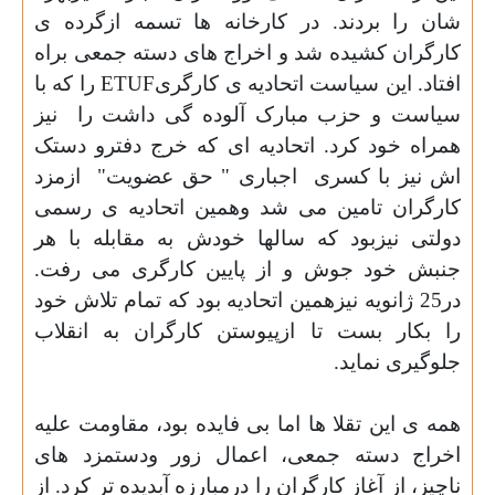
شان را بردند. در کارخانه ها تسمه ازگرده ی
کارگران کشیده شد و اخراج های دسته جمعی براه
افتاد. این سیاست اتحادیه ی کارگری
ETUF
را که با
سیاست و حزب مبارک آلوده گی داشت را
نیز
همراه خود کرد. اتحادیه ای که خرج دفترو دستک
اش نیز با کسری
اجباری " حق عضویت"
ازمزد
کارگران تامین می شد وهمین اتحادیه ی رسمی
دولتی نیزبود که سالها خودش به مقابله با هر
جنبش خود جوش و از پایین کارگری می رفت.
در25 ژانویه نیزهمین اتحادیه بود که تمام تلاش خود
را بکار بست تا ازپیوستن کارگران به انقلاب
جلوگیری نماید
.
همه ی این تقلا ها اما بی فایده بود، مقاومت علیه
اخراج دسته جمعی، اعمال زور ودستمزد های
ناچیز، از
آغاز کارگران را درمبارزه آبدیده تر کرد. از