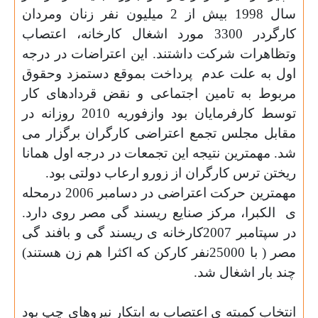
سال 1998 بیش از 2 میلیون نفر زنان ومردان
کارگردر 3300 مورد اشغال کارخانه، اعتصاب
وتظاهرات شرکت داشتند. این اعتراضات در درجه
اول به علت عدم
پرداخت بموقع دستمزد وحقوق
مربوط به تامین اجتماعی و نقض قردادهای کار
توسط کارفرمایان بود وازفوریه 2010 روزانه در
مقابل مجلس تجمع اعتراضی کارگران برگزار می
شد. مهمترین نتیجه این تجمعات در درجه اول همانا
ریختن ترس کارگران از زورو ارعاب دولتی بود
.
مهمترین حرکت اعتراضی در دسامبر 2006 درمحله
ی
الکبرا، مرکز صنایع ریسند گی مصر روی دارد.
در سپتامبر 2007کارخانه ی ریسند گی و بافند گی
مصر ( با 25000نفر کارکن که اکثرا هم زن هستند)
چند بار اشغال شد
.
انتخاب کمیته ی اعتصاب به ابتکار
نیروهای چپ بود