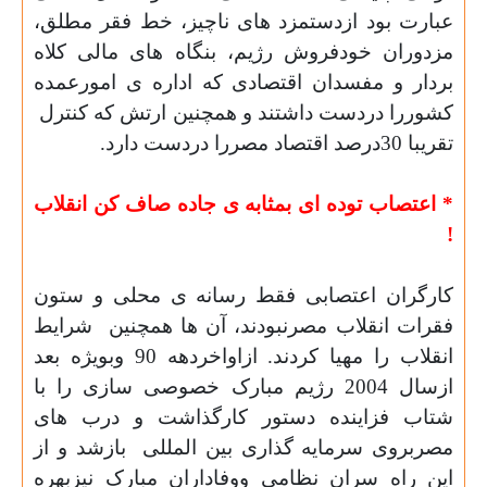
عبارت بود ازدستمزد های ناچیز، خط فقر مطلق،
مزدوران خودفروش رژیم، بنگاه
های مالی کلاه
بردار
و
مفسدان اقتصادی که اداره ی امورعمده
کشوررا دردست داشتند و همچنین ارتش که کنترل
تقریبا 30درصد اقتصاد مصررا دردست دارد
.
*
اعتصاب توده ای بمثابه ی جاده صاف کن
انقلاب
!
کارگران اعتصابی فقط رسانه ی محلی و ستون
فقرات انقلاب مصرنبودند، آن
ها همچنین
شرایط
انقلاب را مهیا کردند. ازاواخردهه 90 وبویژه بعد
ازسال 2004 رژیم مبارک خصوصی سازی را با
شتاب فزاینده دستور کارگذاشت و درب های
مصربروی سرمایه گذاری بین المللی
بازشد و از
این راه سران نظامی ووفاداران مبارک نیزبهره