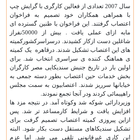
سال 2007 تعدادی از فعالین کارگری با گرایش چپ
با همراهی همکاران خود تصمیم به فراخوان
اعتصاب گرفتند. این فراخوان با طنین گسترده ای
مابه ازای عملی یافت . بیش از 50000نفراز
شاغلین دست ازکار کشیدند. درسراسرکشورکمیته
های این اعتصاب تشکیل شدند. درقاهره
یک کمیته
ی هماهنگ کننده ی سراسری انتخاب شد. برای
اولین بار در تاریخ جنبش سندیکایی مصر کارگران
بخش خدمات حین اعتصاب بطور دسته جمعی به
خیابانها سرریز شدند. اعتصابیون به سمت مجلس
راهپیمائی کردند ودر آنجا تجمع نمودند
.
وزیردارائی شوکه شد وکوتاه آمد. در نتیجه مزد ها
افزایش یافت و شرایط کارمساعد تر شد. پس
ازاین پیروزی کمیته اعتصاب تصمیم گرفت برای
تشکیل سندیکاهای مستقل دست بکار شود. البته
این کاری غیرقانونی تلقی می شد. اما عزم