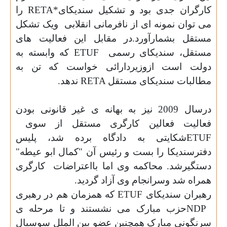
کارگران جدی بود و تشکیل سندیکای
RETA*
را
می توان نمونه ای از نافرمانی انقلابی
ویک تشکل
مستقل بشمارآورد.در مقابل این فعالیت های
مستقل، سندیکای رسمی
ETUF
که وابسته به
دولت است ازوزیردارائی خواست که تن به
مطالبات سندیکای مستقل
RETA
ندهد
.
درسال 2009 نیز به بهانه ی غیر قانونی بودن
فعالیت فعالین کارگری مستقل از سوی
ETUF
شکایتی به دادگاه برده شد، پلیس
دفترسندیکا را بست و رئیس آن "کمال ابو عیطه"
دستگیرشد. محاکمه وی اما بااعتراضات
کارگری
همراه شد وسرانجام وی آزاد گردید
.
رهبران سندیکای
ETUF
که همزمان هم در رهبری
NDP
حزب مبارک می نشستند و تا مرحله ی
سرنگونی مبارک همچنین عضو بین الملل سوسیال